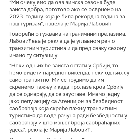
"Ми очекујемо да ова зимска сезона буде
заиста добра, поготово ако се осврнемо на
2023. годину која је била рекордна година за
наш туризам", навела је Марија Лабовић.
Говорећи о гужвама на граничним прелазима,
Лабовићева је рекла да је углавном реч о
транзитним туристима и да пред сваку сезону
имамо ту ситуацију.
"Неки од њих ће заиста остати у Србији, то
ћемо видети наредног викенда, неки од њих су
само транзитно. Ми се трудимо да им
скренемо пажњу и када пролазе кроз Србију
да се одмарају, да се зауставе. Имамо једну
јако лепу акцију са Агенцијом за безбедност
саобраћаја која скреће пажњу транзитним
туристима да воде рачуна ради безбедности у
саобраћају и што мањег броја саобраћајних
удеса", рекла је Марија Лабовић.