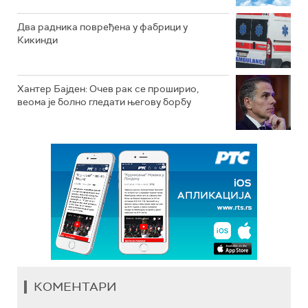
Два радника повређена у фабрици у
Кикинди
Хантер Бајден: Очев рак се проширио,
веома је болно гледати његову борбу
КОМЕНТАРИ