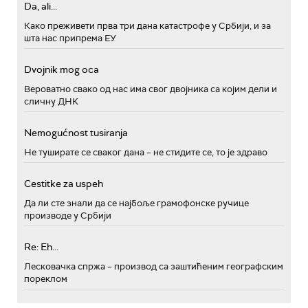
Da, ali...
Како преживети прва три дана катастрофе у Србији, и за
шта нас припрема ЕУ
Dvojnik mog oca
Вероватно свако од нас има свог двојника са којим дели и
сличну ДНК
Nemogućnost tusiranja
Не туширате се сваког дана – не стидите се, то је здраво
Cestitke za uspeh
Да ли сте знали да се најбоље грамофонске ручице
производе у Србији
Re: Eh...
Лесковачка спржа – производ са заштићеним географским
пореклом