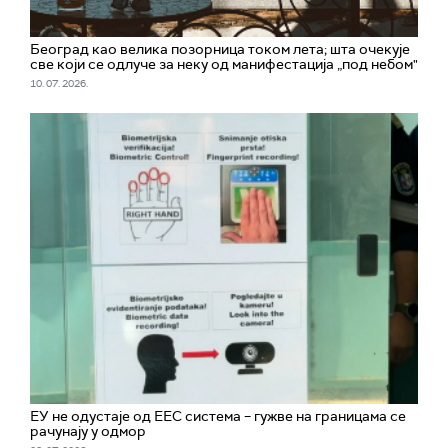
Београд као велика позорница током лета; шта очекује
све који се одлуче за неку од манифестација „под небом"
10. 07. 2026.
ЕУ не одустаје од ЕЕС система – гужве на границама се
рачунају у одмор