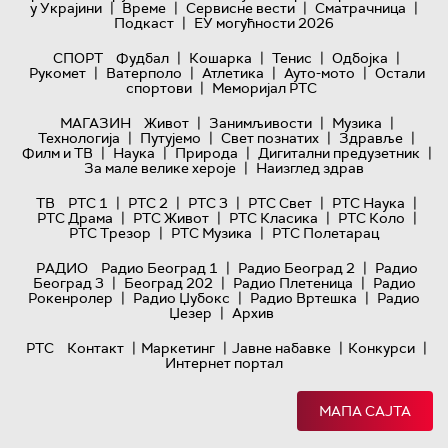
|
|
|
|
у Украјини
Време
Сервисне вести
Сматрачница
|
Подкаст
ЕУ могућности 2026
|
|
|
|
СПОРТ
Фудбал
Кошарка
Тенис
Одбојка
|
|
|
|
Рукомет
Ватерполо
Атлетика
Ауто-мото
Остали
|
спортови
Меморијал РТС
|
|
|
МАГАЗИН
Живот
Занимљивости
Музика
|
|
|
|
Технологијa
Путујемо
Свет познатих
Здравље
|
|
|
|
Филм и ТВ
Наука
Природа
Дигитални предузетник
|
За мале велике хероје
Наизглед здрав
|
|
|
|
|
ТВ
РТС 1
РТС 2
РТС 3
РТС Свет
РТС Наука
|
|
|
|
РТС Драма
РТС Живот
РТС Класика
РТС Коло
|
|
РТС Трезор
РТС Музика
РТС Полетарац
|
|
РАДИО
Радио Београд 1
Радио Београд 2
Радио
|
|
|
Београд 3
Београд 202
Радио Плетеница
Радио
|
|
|
Рокенролер
Радио Џубокс
Радио Вртешка
Радио
|
Џезер
Архив
|
|
|
|
РТС
Контакт
Маркетинг
Јавне набавке
Конкурси
Интернет портал
МАПА САЈТА