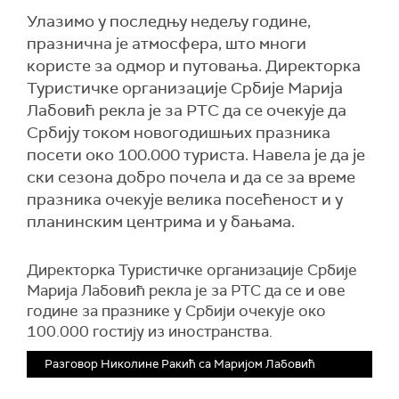
Улазимо у последњу недељу године,
празнична је атмосфера, што многи
користе за одмор и путовања. Директорка
Туристичке организације Србије Марија
Лабовић рекла је за РТС да се очекује да
Србију током новогодишњих празника
посети око 100.000 туриста. Навела је да је
ски сезона добро почела и да се за време
празника очекује велика посећеност и у
планинским центрима и у бањама.
Директорка Туристичке организације Србије
Марија Лабовић рекла је за РТС да се и ове
године за празнике у Србији очекује око
100.000 гостију из иностранства.
Разговор Николине Ракић са Маријом Лабовић