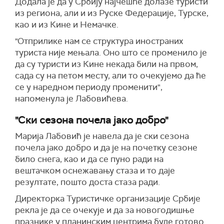
Додала је да у Србију најчешће долазе туристи
из региона, али и из Руске Федерације, Турске,
као и из Кине и Немачке.
"Отприлике нам се структура иностраних
туриста није мењала. Оно што се променило је
да су туристи из Кине некада били на првом,
сада су на петом месту, али то очекујемо да ће
се у наредном периоду променити",
напоменула је Лабовићева.
"Ски сезона почела јако добро"
Марија Лабовић је навела да је ски сезона
почела јако добро и да је на почетку сезоне
било снега, као и да се пуно ради на
вештачком оснежавању стаза и то даје
резултате, пошто доста стаза ради.
Директорка Туристичке организације Србије
рекла је да се очекује и да за новогодишње
празнике у планинским центрима буде готово