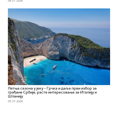
08. 07. 2026.
Летња сезона у јеку – Грчка и даље први избор за
грађане Србије, расте интересовање за Италију и
Шпанију
05. 07. 2026.