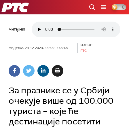
РТС
Читај ми!
ИЗВОР:
НЕДЕЉА, 24.12.2023, 09:09 -> 09:09
РТС
За празнике се у Србији
очекује више од 100.000
туриста – које ће
дестинације посетити