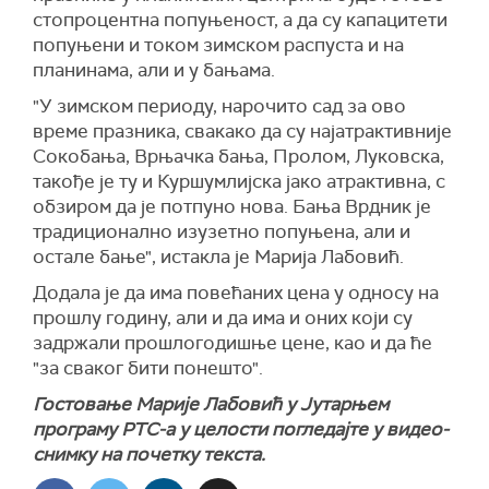
стопроцентна попуњеност, а да су капацитети
попуњени и током зимском распуста и на
планинама, али и у бањама.
"У зимском периоду, нарочито сад за ово
време празника, свакако да су најатрактивније
Сокобања, Врњачка бања, Пролом, Луковска,
такође је ту и Куршумлијска јако атрактивна, с
обзиром да је потпуно нова. Бања Врдник је
традиционално изузетно попуњена, али и
остале бање", истакла је Марија Лабовић.
Додала је да има повећаних цена у односу на
прошлу годину, али и да има и оних који су
задржали прошлогодишње цене, као и да ће
"за сваког бити понешто".
Гостовање Марије Лабовић у Јутарњем
програму РТС-а у целости погледајте у видео-
снимку на почетку текста.