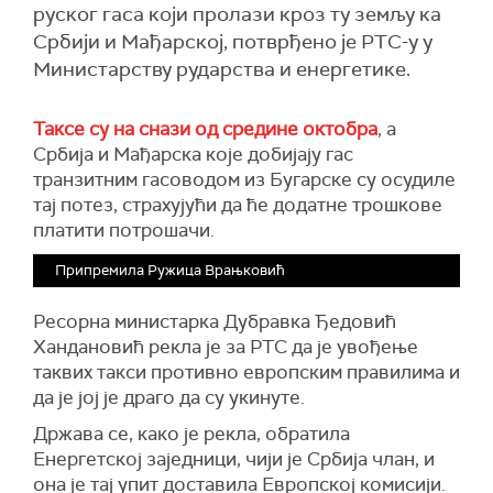
руског гаса који пролази кроз ту земљу ка
Србији и Мађарској, потврђено је РТС-у у
Министарству рударства и енергетике.
Таксе су на снази од средине октобра
, а
Србија и Мађарска које добијају гас
транзитним гасоводом из Бугарске су осудиле
тај потез, страхујући да ће додатне трошкове
платити потрошачи.
Припремила Ружица Врањковић
Ресорна министарка Дубравка Ђедовић
Хандановић рекла је за РТС да је увођење
таквих такси противно европским правилима и
да је јој је драго да су укинуте.
Држава се, како је рекла, обратила
Енергетској заједници, чији је Србија члан, и
она је тај упит доставила Европској комисији.