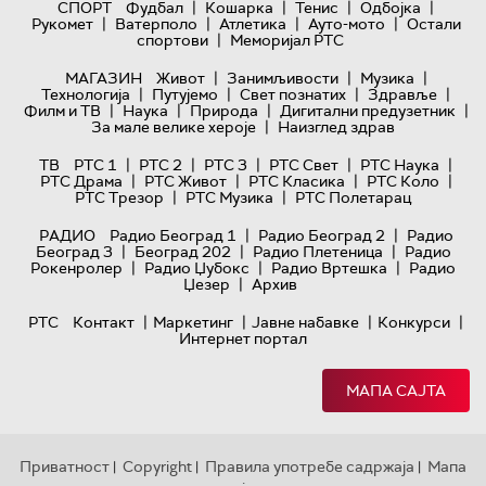
|
|
|
|
СПОРТ
Фудбал
Кошарка
Тенис
Одбојка
|
|
|
|
Рукомет
Ватерполо
Атлетика
Ауто-мото
Остали
|
спортови
Меморијал РТС
|
|
|
МАГАЗИН
Живот
Занимљивости
Музика
|
|
|
|
Технологијa
Путујемо
Свет познатих
Здравље
|
|
|
|
Филм и ТВ
Наука
Природа
Дигитални предузетник
|
За мале велике хероје
Наизглед здрав
|
|
|
|
|
ТВ
РТС 1
РТС 2
РТС 3
РТС Свет
РТС Наука
|
|
|
|
РТС Драма
РТС Живот
РТС Класика
РТС Коло
|
|
РТС Трезор
РТС Музика
РТС Полетарац
|
|
РАДИО
Радио Београд 1
Радио Београд 2
Радио
|
|
|
Београд 3
Београд 202
Радио Плетеница
Радио
|
|
|
Рокенролер
Радио Џубокс
Радио Вртешка
Радио
|
Џезер
Архив
|
|
|
|
РТС
Контакт
Маркетинг
Јавне набавке
Конкурси
Интернет портал
МАПА САЈТА
Приватност
Copyright
Правила употребе садржаја
Мапа
|
|
|