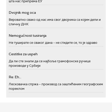
шта нас припрема ЕУ
Dvojnik mog oca
Вероватно свако од нас има свог двојника са којим дели и
сличну ДНК
Nemogućnost tusiranja
Не туширате се сваког дана – не стидите се, то је здраво
Cestitke za uspeh
Да ли сте знали да се најбоље грамофонске ручице
производе у Србији
Re: Eh...
Лесковачка спржа – производ са заштићеним географским
пореклом