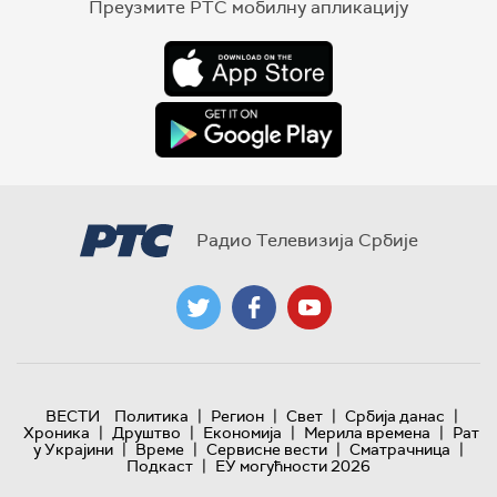
Преузмите РТС мобилну апликацију
Радио Телевизија Србије
|
|
|
|
ВЕСТИ
Политика
Регион
Свет
Србија данас
|
|
|
|
Хроника
Друштво
Економија
Мерила времена
Рат
|
|
|
|
у Украјини
Време
Сервисне вести
Сматрачница
|
Подкаст
ЕУ могућности 2026