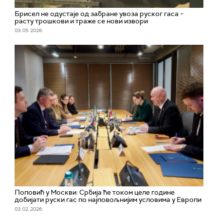
Брисел не одустаје од забране увоза руског гаса –
расту трошкови и траже се нови извори
03. 05. 2026.
Поповић у Москви: Србија ће током целе године
добијати руски гас по најповољнијим условима у Европи
03. 02. 2026.