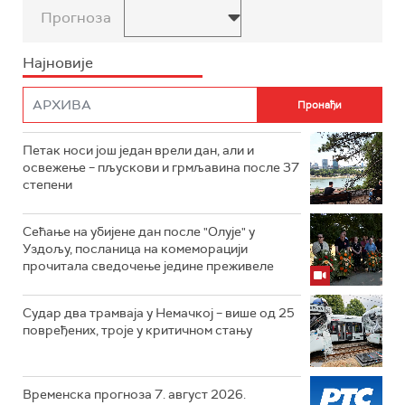
Прогноза
Најновије
Петак носи још један врели дан, али и
освежење – пљускови и грмљавина после 37
степени
Сећање на убијене дан после "Олује" у
Уздољу, посланица на комеморацији
прочитала сведочење једине преживеле
Судар два трамваја у Немачкој – више од 25
повређених, троје у критичном стању
Временска прогноза 7. август 2026.