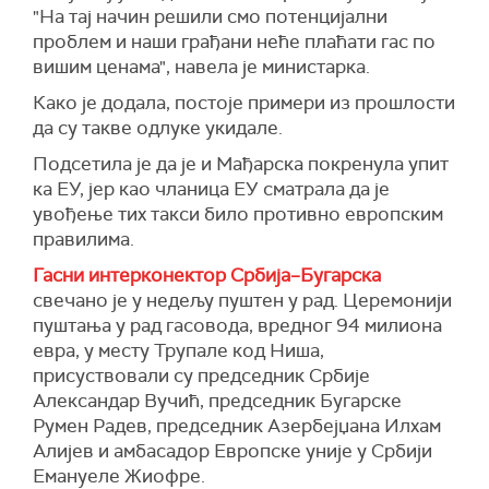
"На тај начин решили смо потенцијални
проблем и наши грађани неће плаћати гас по
вишим ценама", навела је министарка.
Како је додала, постоје примери из прошлости
да су такве одлуке укидале.
Подсетила је да је и Мађарска покренула упит
ка ЕУ, јер као чланица ЕУ сматрала да је
увођење тих такси било противно европским
правилима.
Гасни интерконектор Србија–Бугарска
свечано је у недељу пуштен у рад. Церемонији
пуштања у рад гасовода, вредног 94 милиона
евра, у месту Трупале код Ниша,
присуствовали су председник Србије
Александар Вучић, председник Бугарске
Румен Радев, председник Азербејџана Илхам
Алијев и амбасадор Европске уније у Србији
Емануеле Жиофре.