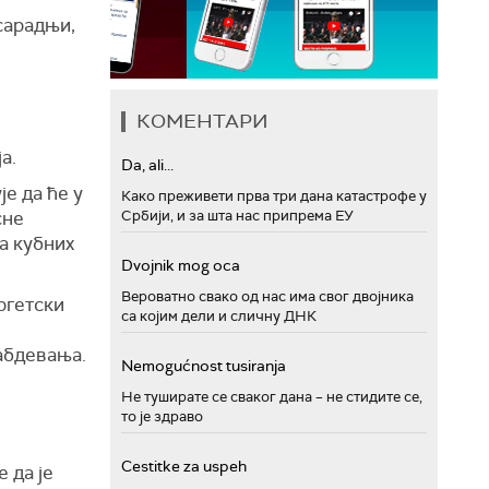
сарадњи,
КОМЕНТАРИ
а.
Da, ali...
е да ће у
Како преживети прва три дана катастрофе у
сне
Србији, и за шта нас припрема ЕУ
а кубних
Dvojnik mog oca
Вероватно свако од нас има свог двојника
ргетски
са којим дели и сличну ДНК
абдевања.
Nemogućnost tusiranja
Не туширате се сваког дана – не стидите се,
то је здраво
Cestitke za uspeh
 да је