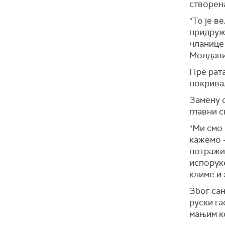
створена
"То је в
придруж
чланице
Молдавиј
Пре рата
покривал
Замену с
главни с
"Ми смо 
кажемо –
потражи
испоруке
климе и 
Због са
руски га
мањим ко