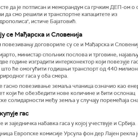
сте да је потписан и меморандум са грчким ДЕП-ом о 
и да смо решили и транспортне капацитете из
дрополиса", истиче Бајатовић.
ју се Мађарска и Словенија
м повезивању договориле су се и Мађарска и Словениј
јарто, министар спољних послова и трговине, најављуј
две године изградити интерконектор који повезује га
, што ће омогућити годишњи транспорт од 440 милион
риродног гаса у оба смера.
је гасно повезивање земаља чланица означио као ене
ет који ће обезбедити нове количине и бити ослонац
ске солидарности међу земља у случају поремећаја сн
купује гас
е и заједничка набавка гаса у којој учествује и Србија.
ица Европске комисије Урсула фон дер Лајен рекла је