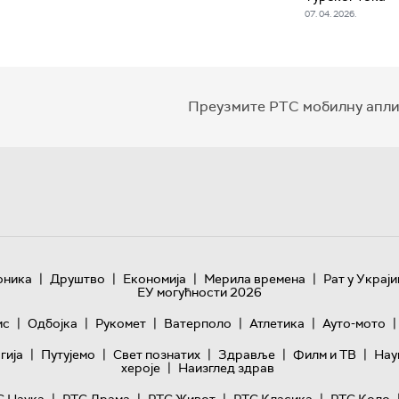
07. 04. 2026.
Преузмите РТС мобилну апли
|
|
|
|
оника
Друштво
Економија
Мерила времена
Рат у Украји
ЕУ могућности 2026
|
|
|
|
|
|
ис
Одбојка
Рукомет
Ватерполо
Атлетика
Ауто-мото
|
|
|
|
|
гијa
Путујемо
Свет познатих
Здравље
Филм и ТВ
Нау
|
хероје
Наизглед здрав
|
|
|
|
С Наука
РТС Драма
РТС Живот
РТС Класика
РТС Коло