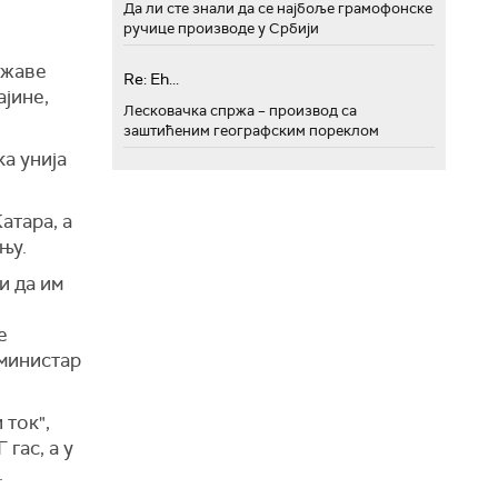
Да ли сте знали да се најбоље грамофонске
ручице производе у Србији
ржаве
Re: Eh...
јине,
Лесковачка спржа – производ са
заштићеним географским пореклом
а унија
атара, а
њу.
и да им
е
 министар
 ток",
гас, а у
.