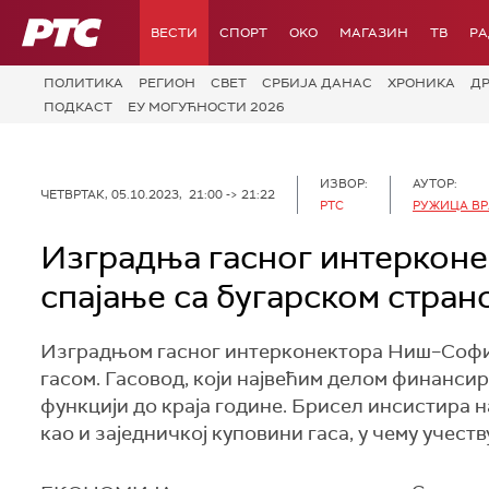
РТС
ВЕСТИ
СПОРТ
OKO
МАГАЗИН
ТВ
Р
ПОЛИТИКА
РЕГИОН
СВЕТ
СРБИЈА ДАНАС
ХРОНИКА
Д
ПОДКАСТ
ЕУ МОГУЋНОСТИ 2026
ИЗВОР:
АУТОР:
ЧЕТВРТАК, 05.10.2023, 21:00 -> 21:22
РТС
РУЖИЦА В
Изградња гасног интерконек
спајање са бугарском стран
Изградњом гасног интерконектора Ниш–Софиј
гасом. Гасовод, који највећим делом финансира 
функцији до краја године. Брисел инсистира 
као и заједничкој куповини гаса, у чему учеств