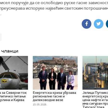
исел поручује да се ослободио руске гасне зависност
преусмерава испоруке највећим светским потрошачим
.
 чланци
 за Северни ток
Енергетска криза убрзава
Јелица Путник
литичко питање
регионалне гасне и
енергетској кр
рлина и Кијева
далеководне везе
цена нафте и га
има сигуран пр
15. 05. 2026.
Турског тока