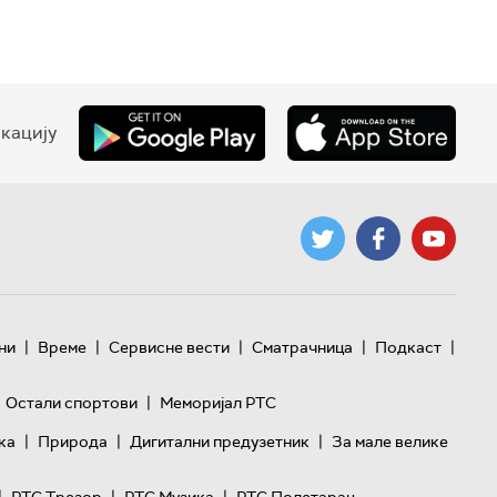
кацију
|
|
|
|
|
ни
Време
Сервисне вести
Сматрачница
Подкаст
|
Остали спортови
Меморијал РТС
|
|
|
ка
Природа
Дигитални предузетник
За мале велике
|
|
|
РТС Трезор
РТС Музика
РТС Полетарац