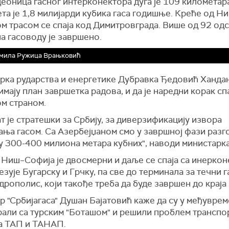
еоница гасног интерконектора дуга је 109 километар
та је 1,8 милијарди кубика гаса годишње. Креће од Ни
м трасом се спаја код Димитровграда. Више од 92 од
а гасоводу је завршено.
мила Ружица Врањковић
рка рударства и енергетике Дубравка Ђедовић Ханда
имају план завршетка радова, и да је наредни корак сп
ом страном.
т је стратешки за Србију, за диверзификацију извора
ња гасом. Са Азербејџаном смо у завршној фази разг
у 300-400 милиона метара кубних", наводи министарка
 Ниш–Софија је двосмерни и даље се спаја са инерко
езује Бугарску и Грчку, па све до терминала за течни г
рополис, који такође треба да буде завршен до краја
 "Србијагаса" Душан Бајатовић каже да су у међувре
рали са турским "Боташом" и решили проблем транспо
а ТАП и ТАНАП.