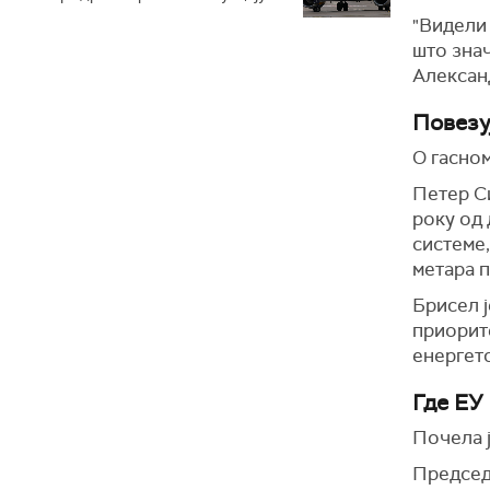
"Видели 
што знач
Алексан
Повезу
О гасно
Петер Си
року од 
системе
метара п
Брисел 
приорит
енергет
Где ЕУ 
Почела ј
Председн