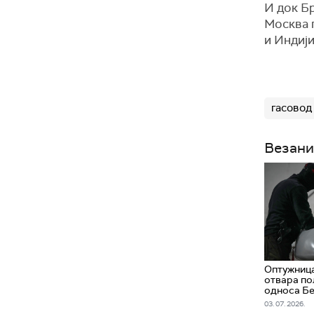
И док Бр
Москва 
и Индији
гасовод
Везани
Оптужница
отвара по
односа Бе
03. 07. 2026.