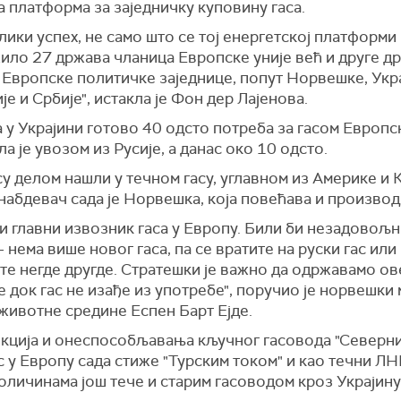
 платформа за заједничку куповину гаса.
елики успех, не само што се тој енергетској платформи
ило 27 држава чланица Европске уније већ и друге д
 Европске политичке заједнице, попут Норвешке, Укра
е и Србије", истакла је Фон дер Лајенова.
 у Украјини готово 40 одсто потреба за гасом Европск
а је увозом из Русије, а данас око 10 одсто.
у делом нашли у течном гасу, углавном из Америке и К
набдевач сада је Норвешка, која повећава и производ
и главни извозник гаса у Европу. Били би незадовољн
 нема више новог гаса, па се вратите на руски гас или
те негде другде. Стратешки је важно да одржавамо ов
 док гас не изађе из употребе", поручио је норвешки
животне средине Еспен Барт Ејде.
нкција и онеспособљавања кључног гасовода "Северни
с у Европу сада стиже "Турским током" и као течни ЛНГ 
личинама још тече и старим гасоводом кроз Украјину