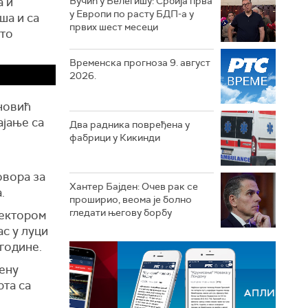
а и
Вучић у Белегишу: Србија прва
у Европи по расту БДП-а у
ша и са
првих шест месеци
сто
Временска прогноза 9. август
2026.
новић
ајање са
Два радника повређена у
фабрици у Кикинди
овора за
Хантер Бајден: Очев рак се
.
проширио, веома је болно
гледати његову борбу
нектором
ас у луци
 године.
мену
рта са