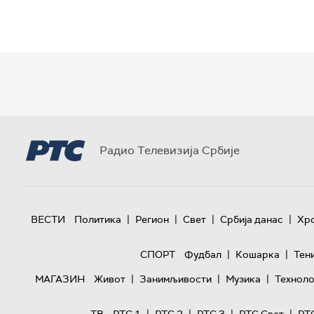
Радио Телевизија Србије
|
|
|
|
ВЕСТИ
Политика
Регион
Свет
Србија данас
Хр
|
|
СПОРТ
Фудбал
Кошарка
Тен
|
|
|
МАГАЗИН
Живот
Занимљивости
Музика
Техноло
|
|
|
|
ТВ
РТС 1
РТС 2
РТС 3
РТС Свет
РТ