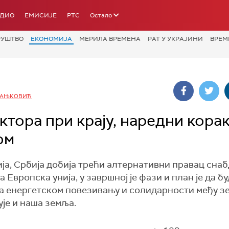
АДИО
ЕМИСИЈЕ
РТС
Остало
РУШТВО
ЕКОНОМИЈА
МЕРИЛА ВРЕМЕНА
РАТ У УКРАЈИНИ
ВРЕМ
РАЊКОВИЋ
тора при крају, наредни кора
ом
а, Србија добија трећи алтернативни правац сна
Европска унија, у завршној је фази и план је да бу
на енергетском повезивању и солидарности међу з
ује и наша земља.