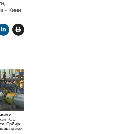
и,
а – Кини
овић о
изи: Раст
са, Србија
авац преко