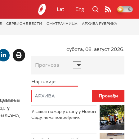
Lat
Eng
Е
СЕРВИСНЕ ВЕСТИ
СМАТРАЧНИЦА
АРХИВА РУБРИКА
субота, 08. август 2026.
Прогноза
к
Најновије
бдевања
де у
Угашен пожар у стану у Новом
емљама,
Саду, нема повређених