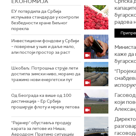
ЕКОНОМИЈА
Српска д
капаците
ЕУ потврдила да Србија
бугарско
испуњава стандарде у контроли
радова н
безбедности хране биљног
порекла
Припре
Инвестициони фондови у Србији
– поверење у њих и даље мало,
Министа
али постоји простор за раст
каже да 
бугарск
Шкобаљ: Потрошња струје лети
"Пројека
достигла зимски ниво, морамо да
снабдева
тражимо нови енергетски пут
испорук
Гасовод
Од Београда ка више од 100
дестинација – Ер Србија
који пов
проширује флоту и мрежу летова
Александ
Директор
"Рајанер" обуставља продају
разгова
карата за летове из Ниша;
гасовод
Аеродром: Пратимо ситуацију