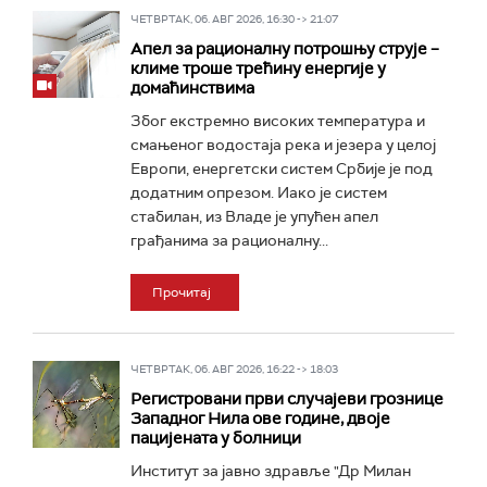
ЧЕТВРТАК, 06. АВГ 2026, 16:30 -> 21:07
Апел за рационалну потрошњу струје –
климе троше трећину енергије у
домаћинствима
Због екстремно високих температура и
смањеног водостаја река и језера у целој
Европи, енергетски систем Србије је под
додатним опрезом. Иако је систем
стабилан, из Владе је упућен апел
грађанима за рационалну...
Прочитај
ЧЕТВРТАК, 06. АВГ 2026, 16:22 -> 18:03
Регистровани први случајеви грознице
Западног Нила ове године, двоје
пацијената у болници
Институт за јавно здравље "Др Милан