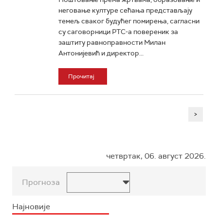
неговање културе сећања представљају
темељ сваког будућег помирења, сагласни
су саговорници РТС-а повереник за
заштиту равноправности Милан
Антонијевић и директор...
Прочитај
>
четвртак, 06. август 2026.
Прогноза
Најновије