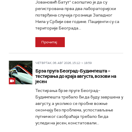
Јовановић Батут" саопштио је да су
регистрована прва два лабораторијски
потврђена случаја грознице Западног
Нила у Србији ове године. Пацијенти су са
територије Београда...
Прочитај
ЧЕТВРТАК, 06. АВГ 2026, 15:12 -> 18:59
Брза пруга Београд–Будимпешта –
тестирања до краја августа, возови на
јесен
Тестирања брзе пруге Београд–
Будимпешта требало би да буду завршена у
августу, а уколико се пробне вожње
окончају без проблема, успостављање
путничког саобраћаја требало би да
уследи на јесен, констатовали...