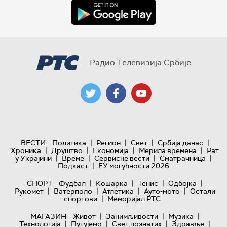
Радио Телевизија Србије
|
|
|
|
ВЕСТИ
Политика
Регион
Свет
Србија данас
|
|
|
|
Хроника
Друштво
Економија
Мерила времена
Рат
|
|
|
|
у Украјини
Време
Сервисне вести
Сматрачница
|
Подкаст
ЕУ могућности 2026
|
|
|
|
СПОРТ
Фудбал
Кошарка
Тенис
Одбојка
|
|
|
|
Рукомет
Ватерполо
Атлетика
Ауто-мото
Остали
|
спортови
Меморијал РТС
|
|
|
МАГАЗИН
Живот
Занимљивости
Музика
|
|
|
|
Технологијa
Путујемо
Свет познатих
Здравље