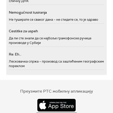
сличну ДНК
Nemogućnost tusiranja
Не туширате се сваког дана – не стидите се, то је здраво
Cestitke za uspeh
Да ли сте знали да се најбоље грамофонске ручице
производе у Србији
Re: Eh...
Лесковачка спржа – производ са заштићеним географским
пореклом
Преузмите РТС мобилну апликацију