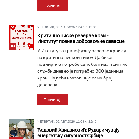
Прочитај
ЧЕТВРТАК, 06. АВГ 2026, 12:47 -> 13:06
Критично ниске резерве крви -
Институт позива добровољне даваоце
У Инстуту за трансфузију резерве крви су
на критично ниском нивоу. Да би се
подмириле потребе свих болница и хитних
служби дневно је потребно 300 јединица
крви. Највећи изазов није само број
давалаца...
Прочитај
ЧЕТВРТАК, 06. АВГ 2026, 11:08 -> 12:40
Ђедовић Хандановић: Рудари чувају
енергетску сигурност Србије