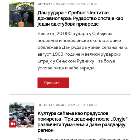
ЧЕТВРТАК, 06. АВГ 2026, 08:20 -> 19:50
Дан рудара – Срећно! Честитке
државног врха: Рударство опстаје као
један од стубова привреде
Више од 20.000 рудара у Србији из
подземне и површинске експлоатације
обележава Дан рудара у знак сећања на 6.
август 1903. године и велики рударски
штрајк у Сењском Руднику – за боље
услове рада и веће зараде...
Прочитај
ЧЕТВРТАК, 06. АВГ 2026, 08:19 -> 08:43
Култура сећања као предуслов
помирења ­- Три деценије после „Олује“
различита тумачења и даље раздвајају
регион
Поштовање према жртвама, образовање и