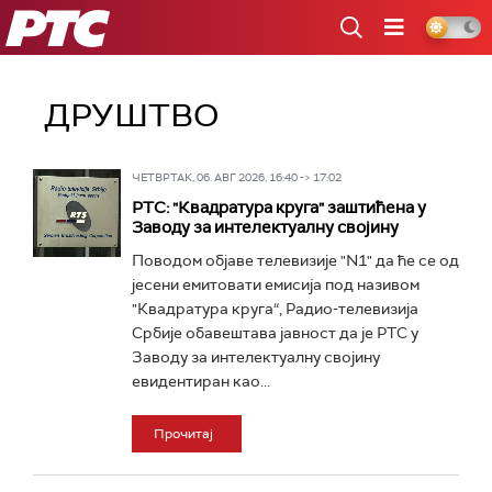
РТС
ДРУШТВО
ЧЕТВРТАК, 06. АВГ 2026, 16:40 -> 17:02
РТС: "Квадратура круга" заштићена у
Заводу за интелектуалну својину
Поводом објаве телевизије "N1" да ће се од
јесени емитовати емисија под називом
"Квадратура круга“, Радио-телевизија
Србије обавештава јавност да је РТС у
Заводу за интелектуалну својину
евидентиран као...
Прочитај