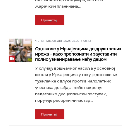
Жарачким планинама...
Прочитај
ЧЕТВРТАК, 06. АВГ 2026, 08:30 -> 08:43
Од школе у Мрчајевцима до друштвених
мрежа – како препознати и зауставити
полно узнемиравање међу децом
У случају вршњачког насиља у основној
школи у Мрчајевцима у току је доношење
тужилачке одлуке против малолетних
учесника догађаја. Биће покренут
педагошко дисциплински поступак,
поручује ресорни министар...
Прочитај