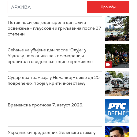
Петак носи још један врели дан, али и
освежење – пљускови и грмљавина после 37
степени
Сећање на убијене дан после "Олује" у
Уздољу, посланица на комеморацији
прочитала сведочење једине преживеле
Судар два трамваја у Немачкој – више од 25
повређених, троје у критичном стању
Временска прогноза 7. август 2026.
Украјински председник Зеленски стиже у