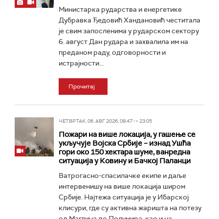
Министарка рударства и енергетике
Дубравка Ђедовић Хандановић честитала
је свим запосленима у рударском сектору
6. август Дан рудара и захвалила им на
преданом раду, одговорности и
истрајности...
Прочитај
ЧЕТВРТАК, 06. АВГ 2026, 08:47 -> 23:05
Пожари на више локација, у гашење се
укључује Војска Србије – изнад Ушћа
гори око 150 хектара шуме, ванредна
ситуација у Ковину и Бачкој Паланци
Ватрогасно-спасилачке екипе и даље
интервенишу на више локација широм
Србије. Најтежа ситуација је у Ибарској
клисури, где су активна жаришта на потезу
од Маглича до Полумира, као и на