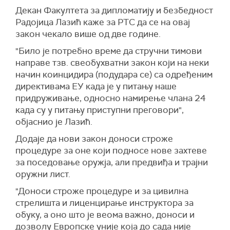
Декан Факултета за дипломатију и безбедност
Радојица Лазић каже за РТС да се на овај
закон чекало више од две године.
"Било је потребно време да стручни тимови
направе тзв. свеобухватни закон који на неки
начин коинцидира (подудара се) са одређеним
директивама ЕУ када је у питању наше
придруживање, односно намирење члана 24
када су у питању приступни преговори",
објаснио је Лазић.
Додаје да нови закон доноси строже
процедуре за оне који подносе нове захтеве
за поседовање оружја, али предвиђа и трајни
оружни лист.
"Доноси строже процедуре и за цивилна
стрелишта и лиценцирање инструктора за
обуку, а оно што је веома важно, доноси и
дозволу Европске уније која до сада није