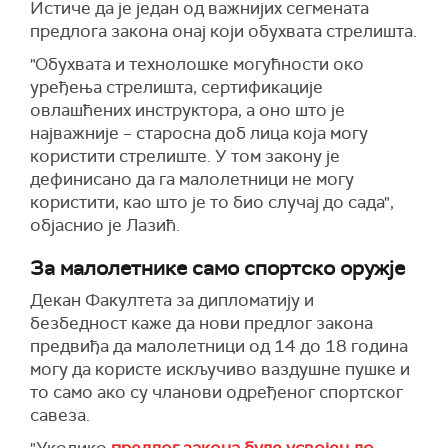
Истиче да је један од важнијих сегмената
предлога закона онај који обухвата стрелишта.
"Обухвата и технолошке могућности око
уређења стрелишта, сертификације
овлашћених инструктора, а оно што је
најважније – старосна доб лица која могу
користити стрелиште. У том закону је
дефинисано да га малолетници не могу
користити, као што је то био случај до сада",
објаснио је Лазић.
За малолетнике само спортско оружје
Декан Факултета за дипломатију и
безбедност каже да нови предлог закона
предвиђа да малолетници од 14 до 18 година
могу да користе искључиво ваздушне пушке и
то само ако су чланови одређеног спортског
савеза.