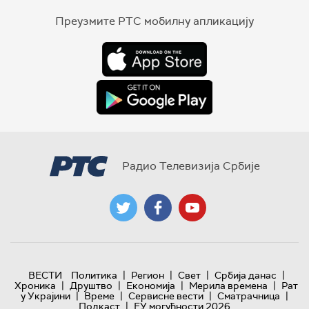
Преузмите РТС мобилну апликацију
Радио Телевизија Србије
|
|
|
|
ВЕСТИ
Политика
Регион
Свет
Србија данас
|
|
|
|
Хроника
Друштво
Економија
Мерила времена
Рат
|
|
|
|
у Украјини
Време
Сервисне вести
Сматрачница
|
Подкаст
ЕУ могућности 2026