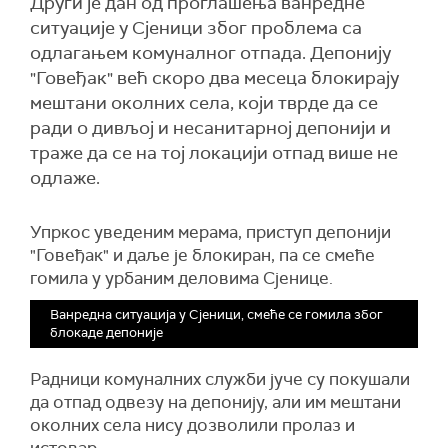
Други је дан од проглашења ванредне
ситуације у Сјеници због проблема са
одлагањем комуналног отпада. Депонију
"Говеђак" већ скоро два месеца блокирају
мештани околних села, који тврде да се
ради о дивљој и несанитарној депонији и
траже да се на тој локацији отпад више не
одлаже.
Упркос
уведени
м
мера
ма
, приступ депонији
"Говеђак" и даље је блокиран, па се смеће
гомила у урбаним деловима Сјенице.
Ванредна ситуација у Сјеници, смеће се гомила због
блокаде депоније
Радници комуналних служби јуче су покушали
да отпад одвезу на депонију, али им мештани
околних села нису дозволили пролаз и