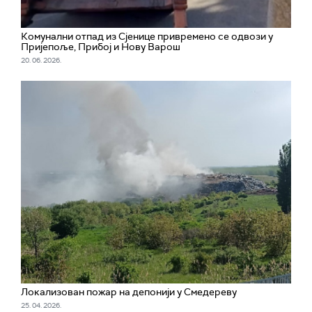
Комунални отпад из Сјенице привремено се одвози у
Пријепоље, Прибој и Нову Варош
20. 06. 2026.
Локализован пожар на депонији у Смедереву
25. 04. 2026.