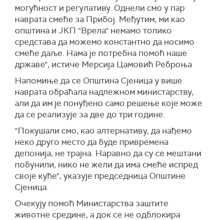
могућност и регулативу.
О
днели смо у пар
наврата смеће за Прибој. Међутим, ми као
општина и ЈКП "Врела" немамо толико
средстава да можемо константно да носимо
смеће даље. Нама је потребна помоћ наше
државе",
истиче Мерсија Цамовић Реброња
Напомиње да се Општина Сјеница у више
наврата обраћала надлежном министарству,
али да им је понуђено само решење које може
да се реализује за две до три године.
"
П
окушали смо, као алтернатив
у,
да нађемо
неко друго место да буде привремена
депонија, не трајна. Наравно да су се мештани
побунили,
нико не жели да има смеће испред
своје куће", указује председница Општине
Сјеница.
Очекују помоћ Министарства заштите
животне средине, а док се не одблокира