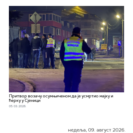
Притвор возачу осумњиченом да је усмртио мајку и
ћерку у Сјеници
05. 03. 2026.
недеља, 09. август 2026.