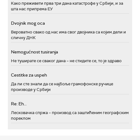
Како преживети прва три дана катастрофе у Србији, и за
шта нас припрема ЕУ
Dvojnik mog oca
Вероватно свако од нас има свог двојника са којим дели и
сличну ДНК
Nemogućnost tusiranja
Не туширате се сваког дана – не стидите се, то је здраво
Cestitke za uspeh
Да ли сте знали да се најбоље грамофонске ручице
производе у Србији
Re: Eh...
Лесковачка спржа – производ са заштићеним географским
пореклом