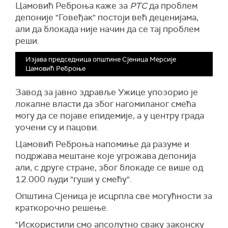
Цамовић Реброњ
а каже за
РТС
да проблем
депоније "Говеђак" постоји већ деценијама,
али да блокада није начин да се тај проблем
реши.
Изјава председница општине Сјеница Мерсије
Цамовић Реброње
Завод за јавно здравље Ужице
упозорио је
локалне власти да због нагомиланог смећа
могу да се појаве епидемије, а у центру града
уочени су
и пацови.
Цамовић Реброња напомиње да разуме и
подржава мештане које угрожава депонија
али, с друге стране, због блокаде се више од
12.000 људи "гуши у смећу".
Општина Сјеница је исцрпла све могућности за
краткорочно решење.
"
И
скористили
смо
апсолутно сваку законску