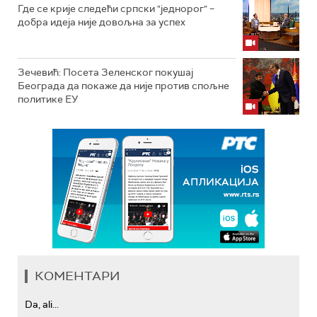
Где се крије следећи српски "једнорог" –
добра идеја није довољна за успех
Зечевић: Посета Зеленског покушај
Београда да покаже да није против спољне
политике ЕУ
КОМЕНТАРИ
Da, ali...