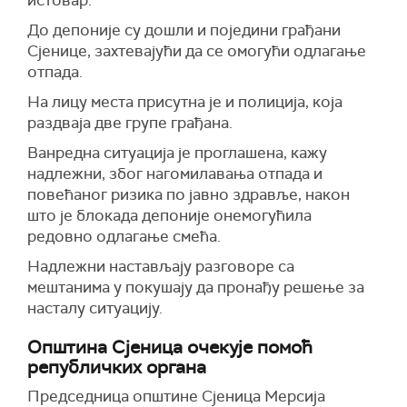
истовар.
До депоније су дошли и поједини грађани
Сјенице, захтевајући да се омогући одлагање
отпада.
На лицу места присутна је и полиција, која
раздваја две групе грађана.
Ванредна ситуација је проглашена, кажу
надлежни, због нагомилавања отпада и
повећаног ризика по јавно здравље, након
што је блокада депоније онемогућила
редовно одлагање смећа.
Надлежни настављају разговоре са
мештанима у покушају да пронађу решење за
насталу ситуацију.
Општина Сјеница очекује помоћ
републичких органа
П
редседница општине Сјеница Мерсиј
а