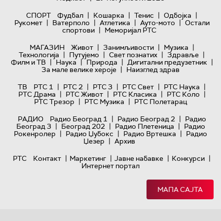
|
|
|
|
СПОРТ
Фудбал
Кошарка
Тенис
Одбојка
|
|
|
|
Рукомет
Ватерполо
Атлетика
Ауто-мото
Остали
|
спортови
Меморијал РТС
|
|
|
МАГАЗИН
Живот
Занимљивости
Музика
|
|
|
|
Технологијa
Путујемо
Свет познатих
Здравље
|
|
|
|
Филм и ТВ
Наука
Природа
Дигитални предузетник
|
За мале велике хероје
Наизглед здрав
|
|
|
|
|
ТВ
РТС 1
РТС 2
РТС 3
РТС Свет
РТС Наука
|
|
|
|
РТС Драма
РТС Живот
РТС Класика
РТС Коло
|
|
РТС Трезор
РТС Музика
РТС Полетарац
|
|
РАДИО
Радио Београд 1
Радио Београд 2
Радио
|
|
|
Београд 3
Београд 202
Радио Плетеница
Радио
|
|
|
Рокенролер
Радио Џубокс
Радио Вртешка
Радио
|
Џезер
Архив
|
|
|
|
РТС
Контакт
Маркетинг
Јавне набавке
Конкурси
Интернет портал
МАПА САЈТА