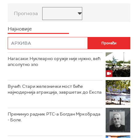
Прогноза
Најновије
Нагасаки: Нуклеарно оружје није нужно, већ
апсолутно зло
Вучић: Стари железнички мост биће
најмодернија атракција, завршетак до Експа
Преминуо радник РТС-а Богдан Мркобрада
- Боле.