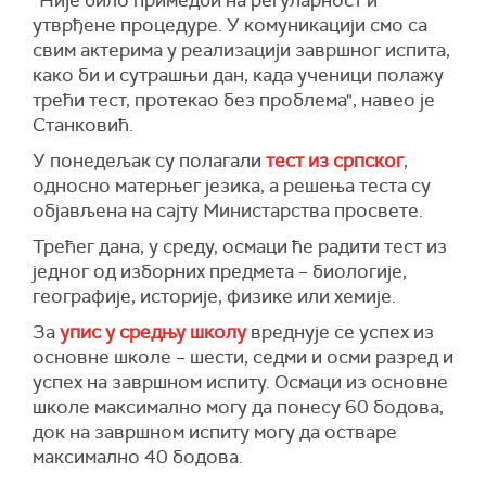
"Није било примедби на регуларност и
утврђене процедуре. У комуникацији смо са
свим актерима у реализацији завршног испита,
како би и сутрашњи дан, када ученици полажу
трећи тест, протекао без проблема", навео је
Станковић.
У понедељак су
полага
ли
тест из српског
,
односно матерњег језика, а решења теста су
објављена на сајту Министарства просвете.
Трећег дана, у среду, осмаци ће радити тест из
једног од изборних предмета – биологије,
географије, историје, физике или хемије.
За
упис у средњу школу
вреднује се успех из
основне школе – шести, седми и осми разред и
успех на завршном испиту. Осмаци из основне
школе максимално могу да понесу 60 бодова,
док на завршном испиту могу да остваре
максимално 40 бодова.