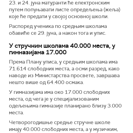
23. и 24. јуна матуранти ће електронским
путем попуњавати листе опредељења (жеља)
које ће предати у својој основној школи.
Распоред ученика по средњим школама
обавиће се 29. јуна, а након тога и упис.
У стручним школама 40.000 места, у
гимназијама 17.000
Према Плану уписа, у средњим школама има
71.614 слободних места, а осми разред, како
наводе из Министарства просвете, завршава
нешто више од 64.400 осмака.
У гимназијама има око 17.000 слободних
места, од чега је у специјализованим
одељењима гимназије планирано близу 3.000
места.
Четворогодишње средње стручне школе
имају 40.000 слободних места, а у музичким,