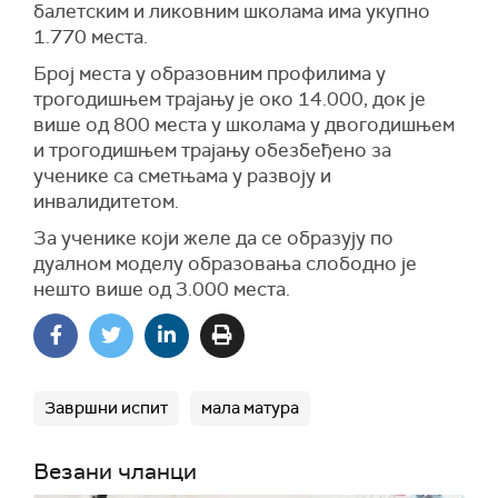
балетским и ликовним школама има укупно
1.770 места.
Број места у образовним профилима у
трогодишњем трајању је око 14.000, док је
више од 800 места у школама у двогодишњем
и трогодишњем трајању обезбеђено за
ученике са сметњама у развоју и
инвалидитетом.
За ученике који желе да се образују по
дуалном моделу образовања слободно је
нешто више од 3.000 места.
Завршни испит
мала матура
Везани чланци