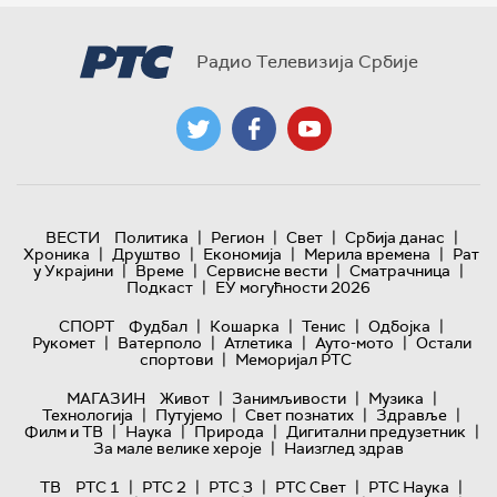
Радио Телевизија Србије
|
|
|
|
ВЕСТИ
Политика
Регион
Свет
Србија данас
|
|
|
|
Хроника
Друштво
Економија
Мерила времена
Рат
|
|
|
|
у Украјини
Време
Сервисне вести
Сматрачница
|
Подкаст
ЕУ могућности 2026
|
|
|
|
СПОРТ
Фудбал
Кошарка
Тенис
Одбојка
|
|
|
|
Рукомет
Ватерполо
Атлетика
Ауто-мото
Остали
|
спортови
Меморијал РТС
|
|
|
МАГАЗИН
Живот
Занимљивости
Музика
|
|
|
|
Технологијa
Путујемо
Свет познатих
Здравље
|
|
|
|
Филм и ТВ
Наука
Природа
Дигитални предузетник
|
За мале велике хероје
Наизглед здрав
|
|
|
|
|
ТВ
РТС 1
РТС 2
РТС 3
РТС Свет
РТС Наука