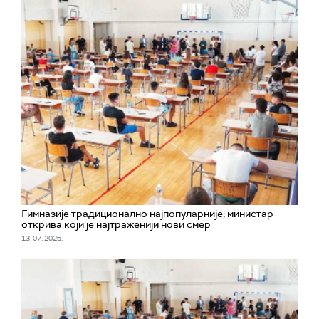
Гимназије традиционално најпопуларније; министар
открива који је најтраженији нови смер
13. 07. 2026.