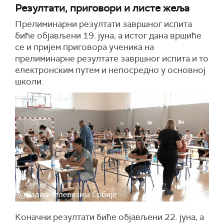
Резултати, приговори и листе жеља
Прелиминарни резултати завршног испита
биће објављени 19. јуна, а истог дана вршиће
се и пријем приговора ученика на
прелиминарне резултате завршног испита и то
електронским путем и непосредно у основној
школи.
Коначни резултати биће објављени 22. јуна, а