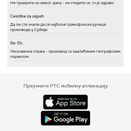
Не туширате се сваког дана – не стидите се, то је здраво
Cestitke za uspeh
Да ли сте знали да се најбоље грамофонске ручице
производе у Србији
Re: Eh...
Лесковачка спржа – производ са заштићеним географским
пореклом
Преузмите РТС мобилну апликацију