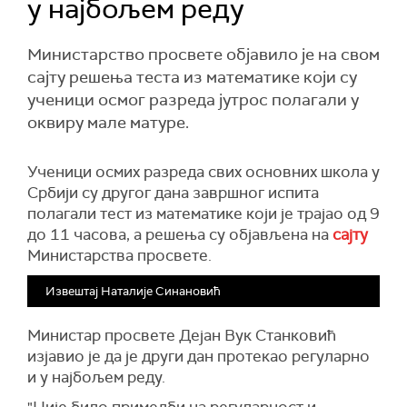
у најбољем реду
Министарство просвете објавило је на свом
сајту решења теста из математике који су
ученици осмог разреда јутрос полагали у
оквиру мале матуре.
Ученици осмих разреда свих основних школа у
Србији су другог дана завршног испита
полагали тест из математике који је трајао од 9
до 11 часова, а решења су објављена на
сајту
Министарства просвете.
Извештај Наталије Синановић
Министар просвете Дејан Вук Станковић
изјавио је да је други дан протекао регуларно
и у најбољем реду.