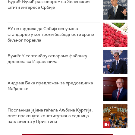
Ђурић: Вучић разговором са Зеленским
штити интересе Србије
ЕУ потврдила да Србија испуњава
стандарде у контроли безбедности хране
биљног порекла
Вучић: У септембру отварамо фабрику
дронова са Израелцима
Андраш Бакa предложен за председника
Мађарске
Посланица јајима гађала Аљбина Куртија,
опет прекинута конститутивна седница
парламента у Приштини