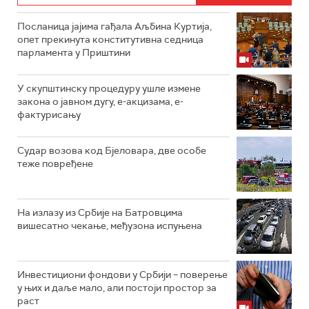
Посланица јајима гађала Аљбина Куртија,
опет прекинута конститутивна седница
парламента у Приштини
У скупштинску процедуру ушле измене
закона о јавном дугу, е-акцизама, е-
фактурисању
Судар возова код Бјеловара, две особе
теже повређене
На излазу из Србије на Батровцима
вишесатно чекање, међузона испуњена
Инвестициони фондови у Србији – поверење
у њих и даље мало, али постоји простор за
раст