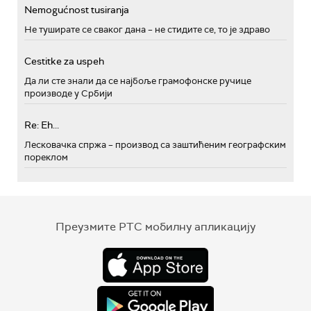
Nemogućnost tusiranja
Не туширате се сваког дана – не стидите се, то је здраво
Cestitke za uspeh
Да ли сте знали да се најбоље грамофонске ручице
производе у Србији
Re: Eh...
Лесковачка спржа – производ са заштићеним географским
пореклом
Преузмите РТС мобилну апликацију