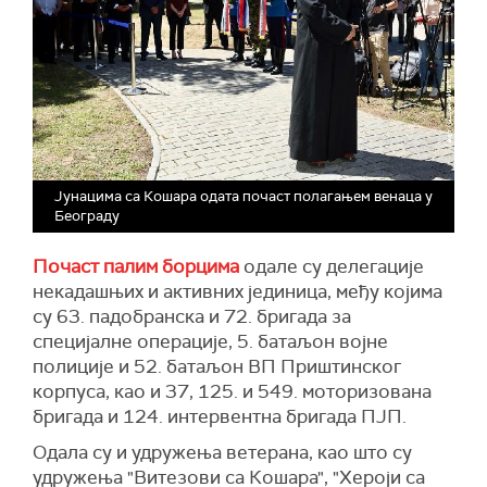
Јунацима са Кошара одата почаст полагањем венаца у
Београду
Почаст палим борцима
одале су делегације
некадашњих и активних јединица, међу којима
су 63. падобранска и 72. бригада за
специјалне операције, 5. батаљон војне
полиције и 52. батаљон ВП Приштинског
корпуса, као и 37, 125. и 549. моторизована
бригада и 124. интервентна бригада ПЈП.
Одала су и удружења ветерана, као што су
удружења "Витезови са Кошара", "Хероји са