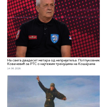
На свега двадесет метара од непријатеља: Потпуковник
Ковачевић за РТС о најтежим тренуцима на Кошарама
14. 06. 2026.