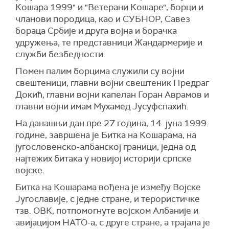
Кошара 1999" и "Ветерани Кошаре", борци и
чланови породица, као и СУБНОР, Савез
бораца Србије и друга војна и борачка
удружења, те представници Жандармерије и
служби безбедности.
Помен палим борцима служили су војни
свештеници, главни војни свештеник Предраг
Докић, главни војни капелан Горан Аврамов и
главни војни имам Мухамед Јусуфспахић.
На данашњи дан пре 27 година, 14. јуна 1999.
године, завршена је Битка на Кошарама, на
југословенско-албанској граници, једна од
најтежих битака у новијој историји српске
војске.
Битка на Кошарама вођена је између Војске
Југославије, с једне стране, и терористичке
тзв. ОВК, потпомогнуте војском Албаније и
авијацијом НАТО-а, с друге стране, а трајала је