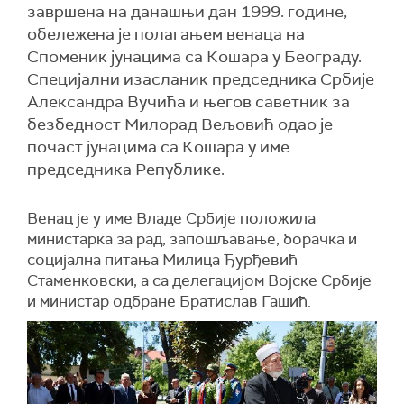
завршена на данашњи дан 1999. године,
обележена је полагањем венаца на
Споменик јунацима са Кошара у Београду.
Специјални изасланик председника Србије
Александра Вучића и његов саветник за
безбедност Милорад Вељовић одао је
почаст јунацима са Кошара у име
председника Републике.
Венац је у име Владе Србије положила
министарка за рад, запошљавање, борачка и
социјална питања Милица Ђурђевић
Стаменковски, а са делегацијом Војске Србије
и министар одбране Братислав Гашић.