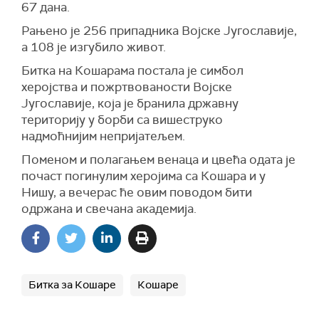
67 дана.
Рањено је 256 припадника Војске Југославије,
а 108 је изгубило живот.
Битка на Кошарама постала је симбол
херојства и пожртвованости Војске
Југославије, која је бранила државну
територију у борби са вишеструко
надмоћнијим непријатељем.
Поменом и полагањем венаца и цвећа одата је
почаст погинулим херојима са Кошара и у
Нишу, а вечерас ће овим поводом бити
одржана и свечана академија.
Битка за Кошаре
Кошаре