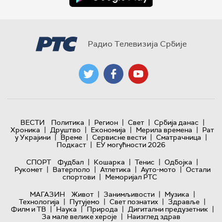
Радио Телевизија Србије
|
|
|
|
ВЕСТИ
Политика
Регион
Свет
Србија данас
|
|
|
|
Хроника
Друштво
Економија
Мерила времена
Рат
|
|
|
|
у Украјини
Време
Сервисне вести
Сматрачница
|
Подкаст
ЕУ могућности 2026
|
|
|
|
СПОРТ
Фудбал
Кошарка
Тенис
Одбојка
|
|
|
|
Рукомет
Ватерполо
Атлетика
Ауто-мото
Остали
|
спортови
Меморијал РТС
|
|
|
МАГАЗИН
Живот
Занимљивости
Музика
|
|
|
|
Технологијa
Путујемо
Свет познатих
Здравље
|
|
|
|
Филм и ТВ
Наука
Природа
Дигитални предузетник
|
За мале велике хероје
Наизглед здрав