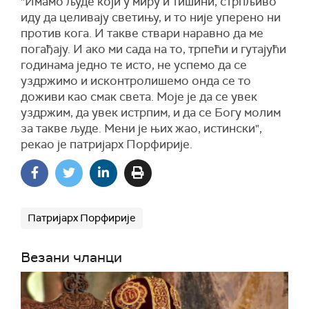
"Имамо људе који у миру и тишини, стрпљиво
иду да целивају светињу, и то није уперено ни
против кога. И такве ствари наравно да ме
погађају. И ако ми сада на то, трпећи и гутајући
годинама једно те исто, не успемо да се
уздржимо и исконтролишемо онда се то
доживи као смак света. Моје је да се увек
уздржим, да увек истрпим, и да се Богу молим
за такве људе. Мени је њих жао, истински",
рекао је патријарх Порфирије.
Патријарх Порфирије
Везани чланци