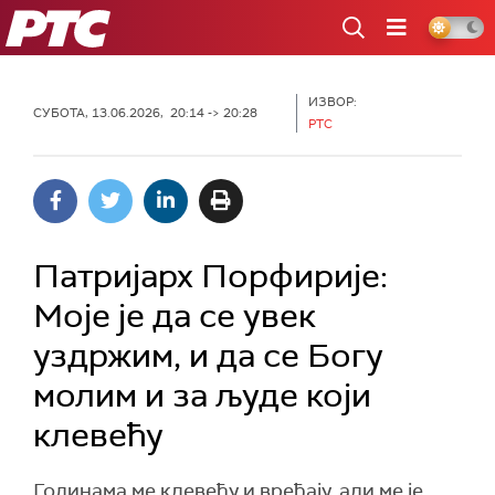
РТС
ИЗВОР:
СУБОТА, 13.06.2026, 20:14 -> 20:28
РТС
Патријарх Порфирије:
Моје је да се увек
уздржим, и да се Богу
молим и за људе који
клевећу
Годинама ме клевећу и вређају, али ме је