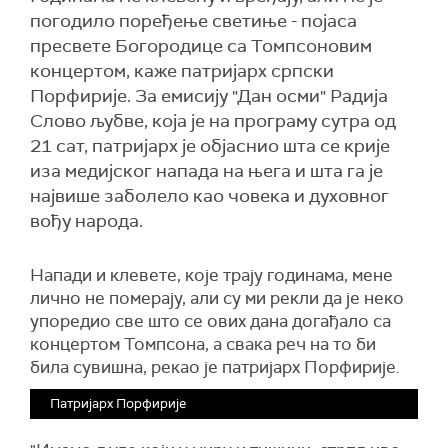
погодило поређење светиње - појаса
пресвете Богородице са Томпсоновим
концертом, каже патријарх српски
Порфирије. За емисију "Дан осми" Радија
Слово љубве, која је на програму сутра од
21 сат, патријарх је објаснио шта се крије
иза медијског напада на њега и шта га је
највише заболело као човека и духовног
вођу народа.
Напади и клевете, које трају годинама, мене
лично не померају, али су ми рекли да је неко
упоредио све што се ових дана догађало са
концертом Томпсона, а свака реч на то би
била сувишна, рекао је патријарх Порфирије.
Патријарх Порфирије