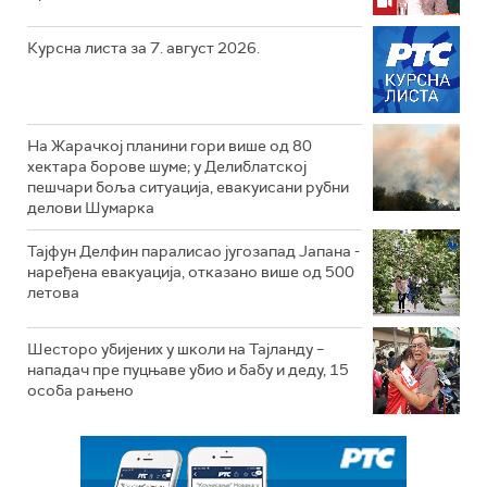
Курсна листа за 7. август 2026.
На Жарачкој планини гори више од 80
хектара борове шуме; у Делиблатској
пешчари боља ситуација, евакуисани рубни
делови Шумарка
Тајфун Делфин паралисао југозапад Јапана -
наређена евакуација, отказано више од 500
летова
Шесторо убијених у школи на Тајланду –
нападач пре пуцњаве убио и бабу и деду, 15
особа рањено