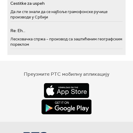
Cestitke za uspeh
Да ли сте знали да се најбоље грамофонске ручице
производе у Србији
Re: Eh...
Лесковачка спржа – производ са заштићеним географским
пореклом
Преузмите РТС мобилну апликацију