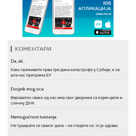
КОМЕНТАРИ
Da, ali...
Како преживети прва три дана катастрофе у Србији, и за
шта нас припрема ЕУ
Dvojnik mog oca
Вероватно свако од нас има свог двојника са којим дели и
сличну ДНК
Nemogućnost tusiranja
Не туширате се сваког дана – не стидите се, то је здраво