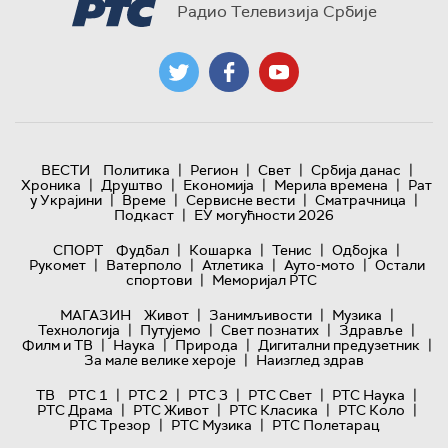
Радио Телевизија Србије
|
|
|
|
ВЕСТИ
Политика
Регион
Свет
Србија данас
|
|
|
|
Хроника
Друштво
Економија
Мерила времена
Рат
|
|
|
|
у Украјини
Време
Сервисне вести
Сматрачница
|
Подкаст
ЕУ могућности 2026
|
|
|
|
СПОРТ
Фудбал
Кошарка
Тенис
Одбојка
|
|
|
|
Рукомет
Ватерполо
Атлетика
Ауто-мото
Остали
|
спортови
Меморијал РТС
|
|
|
МАГАЗИН
Живот
Занимљивости
Музика
|
|
|
|
Технологијa
Путујемо
Свет познатих
Здравље
|
|
|
|
Филм и ТВ
Наука
Природа
Дигитални предузетник
|
За мале велике хероје
Наизглед здрав
|
|
|
|
|
ТВ
РТС 1
РТС 2
РТС 3
РТС Свет
РТС Наука
|
|
|
|
РТС Драма
РТС Живот
РТС Класика
РТС Коло
|
|
РТС Трезор
РТС Музика
РТС Полетарац