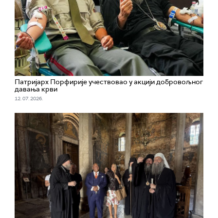
Патријарх Порфирије учествовао у акцији добровољног
давања крви
12. 07. 2026.