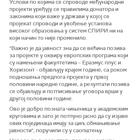
Услови по којима се спроводе међународни
пројекти уређују се правилима донатора и
законима који важе у држави у којој се
пројекат спроводи и увођење установа
високог образовања у систем СПИРИ ни на
који начин то није променило.
"Важно је да јавност зна да се већина позива
за пројекте у оквиру европских програма који
су намењени факултетима – Еразмус плус и
Хоризонт - објављују крајем године, са роком
подношења предлога пројекта у првој
половини наредне године, а резултати позива
се објављују и потписивање уговора врши у
другој половини године.
Ово је добро позната чињеница у академским
круговима и зато је потпуно јасно да су изјаве
ових појединаца имају за циљ обмањивање
јавности", поручили су у саопштењу.