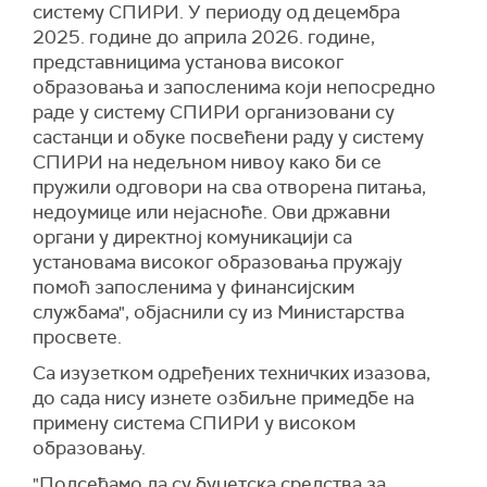
систему СПИРИ. У периоду од децембра
2025. године до априла 2026. године,
представницима установа високог
образовања и запосленима који непосредно
раде у систему СПИРИ организовани су
састанци и обуке посвећени раду у систему
СПИРИ на недељном нивоу како би се
пружили одговори на сва отворена питања,
недоумице или нејасноће. Ови државни
органи у директној комуникацији са
установама високог образовања пружају
помоћ запосленима у финансијским
службама", објаснили су из Министарства
просвете.
Са изузетком одређених техничких изазова,
до сада нису изнете озбиљне примедбе на
примену система СПИРИ у високом
образовању.
"Подсећамо да су буџетска средства за