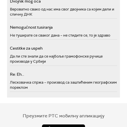
Dvojnik mog oca
Вероватно свако од нас има свог двојника са којим дели и
сличну ДНК
Nemogućnost tusiranja
Не туширате се сваког дана – не стидите се, то је здраво
Cestitke za uspeh
Да ли сте знали да се најбоље грамофонске ручице
производе у Србији
Re: Eh...
Лесковачка спржа – производ са заштићеним географским
пореклом
Преузмите РТС мобилну апликацију