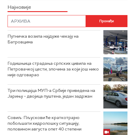
Најновије
Путничка возила најдуже чекају на
Батровцима
Годишњица страдања српских цивила на
Петровачкој цести, злочина за који још нико
није одговарао
Три полицајца МУП-а Србије приведена на
Јарињу – двојица пуштена, један задржан
Совиљ: Пљускови ће краткотрајно
побољшати хидролошку ситуацију;
половином августа опет 40 степени