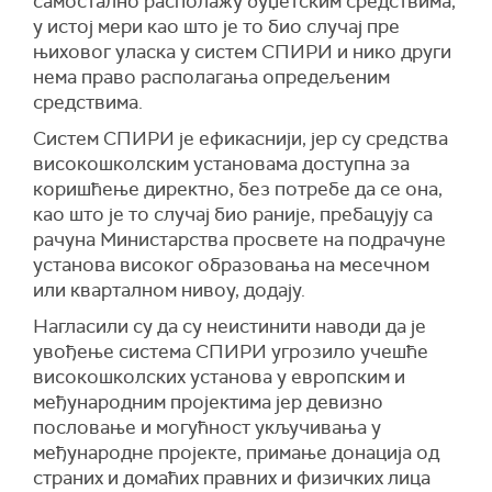
самостално располажу буџетским средствима,
у истој мери као што је то био случај пре
њиховог уласка у систем СПИРИ и нико други
нема право располагања опредељеним
средствима.
Систем СПИРИ је ефикаснији, јер су средства
високошколским установама доступна за
коришћење директно, без потребе да се она,
као што је то случај био раније, пребацују са
рачуна Министарства просвете на подрачуне
установа високог образовања на месечном
или кварталном нивоу, додају.
Нагласили су да су неистинити наводи да је
увођење система СПИРИ угрозило учешће
високошколских установа у европским и
међународним пројектима јер девизно
пословање и могућност укључивања у
међународне пројекте, примање донација од
страних и домаћих правних и физичких лица