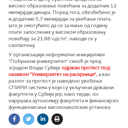
високо образовање повећана за додатних 12
милијарди динара. Поред тога, обезбеђено је
и додатних 5,7 милијарди за увећање плата,
што је омогућило да се за мање од годину
плате запослених у високом образовању
повећају за 21,88 одсто", наводи се у
саопштењу.
У организацији неформалне иницијативе
"Побуњени универзитет" синоћ је пред
зградом Владе Србије
одржан протест под
називом "Универзитет на раскрници",
а као
разлог за протест је наведено увођење
СПИРИ система у који су укључени државни
факултети у Србији јер, како тврде, он
нарушава аутономију факултета и финансијско
функционисање високошколских установа.