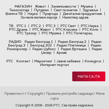
|
|
|
МАГАЗИН
Живот
Занимљивости
Музика
|
|
|
|
Технологијa
Путујемо
Свет познатих
Здравље
|
|
|
|
Филм и ТВ
Наука
Природа
Дигитални предузетник
|
За мале велике хероје
Наизглед здрав
|
|
|
|
|
ТВ
РТС 1
РТС 2
РТС 3
РТС Свет
РТС Наука
|
|
|
|
РТС Драма
РТС Живот
РТС Класика
РТС Коло
|
|
РТС Трезор
РТС Музика
РТС Полетарац
|
|
РАДИО
Радио Београд 1
Радио Београд 2
Радио
|
|
|
Београд 3
Београд 202
Радио Плетеница
Радио
|
|
|
Рокенролер
Радио Џубокс
Радио Вртешка
Радио
|
Џезер
Архив
|
|
|
|
РТС
Контакт
Маркетинг
Јавне набавке
Конкурси
Интернет портал
МАПА САЈТА
Приватност
Copyright
Правила употребе садржаја
Мапа
|
|
|
сајта
Copyright © 2008 - 2026 РТС. Сва права задржана.