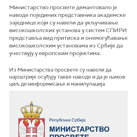
Министарство просвете демантовало је
наводе појединих представника академске
заједнице који су навели да укључивање
високошколских установа у систем СПИРИ
представља вид притиска и онемогућавање
високошколским установама из Србије да
учествују у европским пројектима.
Из Министарства просвете су навели да
најоштрије осуђују такве наводе и да је њихов
циљ дезинформисање и манипулација.