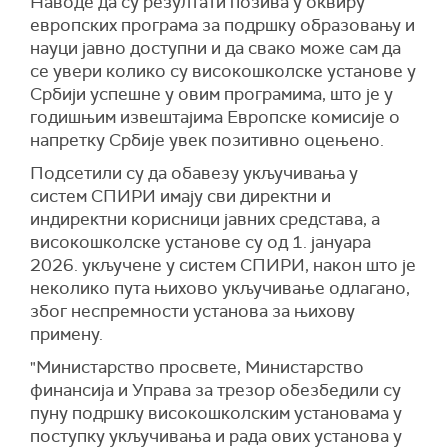
Наводе да су резултати позива у оквиру
европских програма за подршку образовању и
науци јавно доступни и да свако може сам да
се увери колико су високошколске установе у
Србији успешне у овим програмима, што је у
годишњим извештајима Европске комисије о
напретку Србије увек позитивно оцењено.
Подсетили су да обавезу укључивања у
систем СПИРИ имају сви директни и
индиректни корисници јавних средстава, а
високошколске установе су од 1. јануара
2026. укључене у систем СПИРИ, након што је
неколико пута њихово укључивање одлагано,
због неспремности установа за њихову
примену.
"Министарство просвете, Министарство
финансија и Управа за трезор обезбедили су
пуну подршку високошколским установама у
поступку укључивања и рада ових установа у