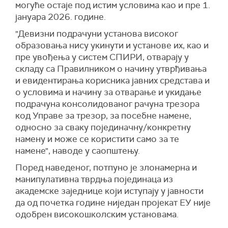
могуће остаје под истим условима као и пре 1.
јануара 2026. године.
"Девизни подрачуни установа високог
образовања нису укинути и установе их, као и
пре увођења у систем СПИРИ, отварају у
складу са Правилником о начину утврђивања
и евидентирања корисника јавних средстава и
о условима и начину за отварање и укидање
подрачуна консолидованог рачуна трезора
код Управе за трезор, за посебне намене,
односно за сваку појединачну/конкретну
намену и може се користити само за те
намене", наводе у саопштењу.
Поред наведеног, потпуно је злонамерна и
манипулативна тврдња појединаца из
академске заједнице који иступају у јавности
да од почетка године ниједан пројекат ЕУ није
одобрен високошколским установама.