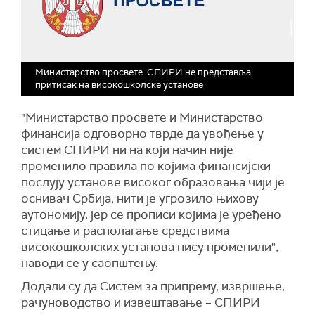
Министарство просвете: СПИРИ не представља
притисак на високошколске установе
"Министарство просвете и Министарство
финансија одговорно тврде да увођење у
систем СПИРИ ни на који начин није
променило правила по којима финансијски
послују установе високог образовања чији је
оснивач Србија, нити је угрозило њихову
аутономију, јер се прописи којима је уређено
стицање и располагање средствима
високошколских установа нису променили",
наводи се у саопштењу.
Додали су да Систем за припрему, извршење,
рачуноводство и извештавање – СПИРИ