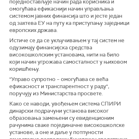
поједностављује начин рада корисника и
омогућава ефикаснији начин управљања
системом јавних финансија што и јесте један
од захтева ЕУ на путу ка приступању заједници
европских држава.
Истиче се да се укључивањем у тај систем не
одузимају финансијска средства
високошколским установама, нити на било
који начин угрожава самосталност у њиховом
коришћењу.
"Управо супротно – омогућава се већа
ефикасност и транспарентност у раду",
поручују из Министарства просвете.
Како се наводи, увођењем система СПИРИ
динарски подрачуни установа високог
образовања замењени су евиденционим
рачунима сваке појединачне високошколске
установе, а оне и даље у потпуности