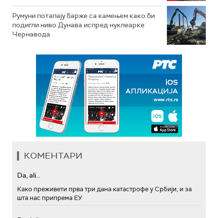
Румуни потапају барже са камењем како би
подигли ниво Дунава испред нуклеарке
Чернавода
КОМЕНТАРИ
Da, ali...
Како преживети прва три дана катастрофе у Србији, и за
шта нас припрема ЕУ