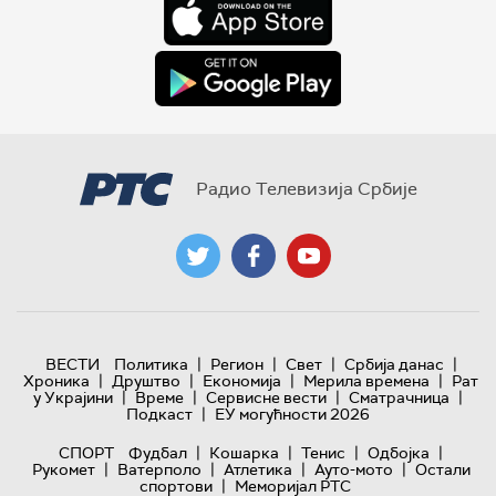
Радио Телевизија Србије
|
|
|
|
ВЕСТИ
Политика
Регион
Свет
Србија данас
|
|
|
|
Хроника
Друштво
Економија
Мерила времена
Рат
|
|
|
|
у Украјини
Време
Сервисне вести
Сматрачница
|
Подкаст
ЕУ могућности 2026
|
|
|
|
СПОРТ
Фудбал
Кошарка
Тенис
Одбојка
|
|
|
|
Рукомет
Ватерполо
Атлетика
Ауто-мото
Остали
|
спортови
Меморијал РТС