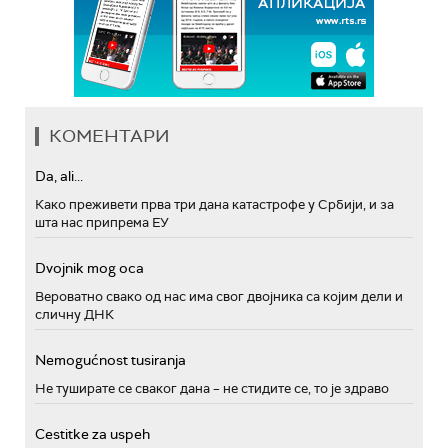
КОМЕНТАРИ
Da, ali...
Како преживети прва три дана катастрофе у Србији, и за
шта нас припрема ЕУ
Dvojnik mog oca
Вероватно свако од нас има свог двојника са којим дели и
сличну ДНК
Nemogućnost tusiranja
Не туширате се сваког дана – не стидите се, то је здраво
Cestitke za uspeh