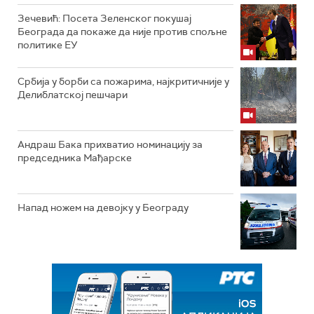
Зечевић: Посета Зеленског покушај
Београда да покаже да није против спољне
политике ЕУ
Србија у борби са пожарима, најкритичније у
Делиблатској пешчари
Андраш Бака прихватио номинацију за
председника Мађарске
Напад ножем на девојку у Београду