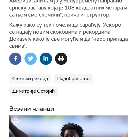
Америци, али сам ја у међувремену направио
српску заставу која је 108 квадратних метара и
са њом смо скочили", прича инструктор.
Кажу како су тек почели да сарађују. Ускоро
се надају новим скоковима и рекордима.
Доказују како је све могуће и да "небо припада
свима".
Светски рекорд
Падобранство
Димитрије Остојић
Везани чланци