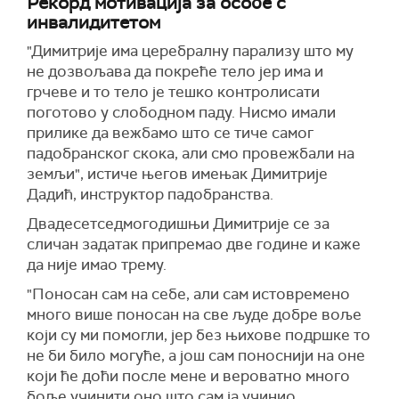
Рекорд мотивација за особе с
инвалидитетом
"Димитрије има церебралну парализу што му
не дозвољава да покреће тело јер има и
грчеве и то тело је тешко контролисати
поготово у слободном паду. Нисмо имали
прилике да вежбамо што се тиче самог
падобранског скока, али смо провежбали на
земљи", истиче његов имењак Димитрије
Дадић, инструктор падобранства.
Двадесетседмогодишњи Димитрије се за
сличан задатак припремао две године и каже
да није имао трему.
"Поносан сам на себе, али сам истовремено
много више поносан на све људе добре воље
који су ми помогли, јер без њихове подршке то
не би било могуће, а још сам поноснији на оне
који ће доћи после мене и вероватно много
боље учинити оно што сам ја учинио.