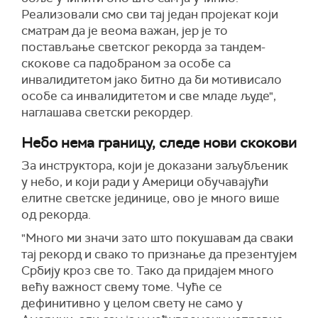
Реализовали смо сви тај један пројекат који
сматрам да је веома важан, јер је то
постављање светског рекорда за тандем-
скокове са падобраном за особе са
инвалидитетом јако битно да би мотивисало
особе са инвалидитетом и све младе људе",
наглашава светски рекордер.
Небо нема границу, следе нови скокови
За инструктора, који је доказани заљубљеник
у небо, и који ради у Америци обучавајући
елитне светске јединице, ово је много више
од рекорда.
"Много ми значи зато што покушавам да сваки
тај рекорд и свако то признање да презентујем
Србију кроз све то. Тако да придајем много
већу важност свему томе. Чуће се
дефинитивно у целом свету не само у