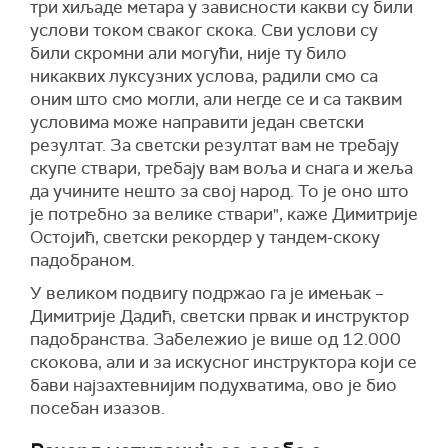
три хиљаде метара у зависности какви су били
услови током сваког скока. Сви услови су
били скромни али могући, није ту било
никаквих луксузних услова, радили смо са
оним што смо могли, али негде се и са таквим
условима може направити један светски
резултат. За светски резултат вам не требају
скупе ствари, требају вам воља и снага и жеља
да учините нешто за свој народ. То је оно што
је потребно за велике ствари", каже Димитрије
Остојић, светски рекордер у тандем-скоку
падобраном.
У великом подвигу подржао га је имењак –
Димитрије Дадић, светски првак и инструктор
падобранства. Забележио је више од 12.000
скокова, али и за искусног инструктора који се
бави најзахтевнијим подухватима, ово је био
посебан изазов.