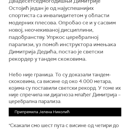
Двадесетседмогодишњи Димитрије
Остојић један је од најуспешнијих
спортиста са инвалидитетом у области
модерних плесова. Опробао се и у сасвим
новој, неочекиваној дисциплини,
падобранству. Упркос церебралној
парализи, уз помоћ инструктора имењака
Димитрија Дедића, постао је светски
рекордер у тандем скоковима.
Небо није граница. То су доказали тандем-
скоковима, са висине од око 4.000 метара,
којима су поставили светски рекорд. У томе их
није спречила ни дијагноза млађег Димитрија –
церебрална парализа.
Припремила Јелена Николић
"Скакали смо шест пута с висине од четири до