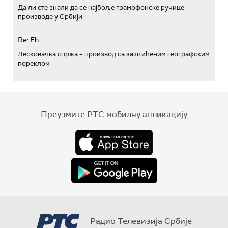
Да ли сте знали да се најбоље грамофонске ручице
производе у Србији
Re: Eh...
Лесковачка спржа – производ са заштићеним географским
пореклом
Преузмите РТС мобилну апликацију
Радио Телевизија Србије