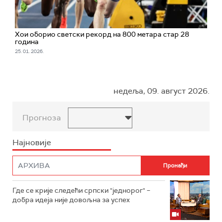
Хои оборио светски рекорд на 800 метара стар 28
година
25. 01. 2026.
недеља, 09. август 2026.
Прогноза
Најновије
Где се крије следећи српски "једнорог" –
добра идеја није довољна за успех