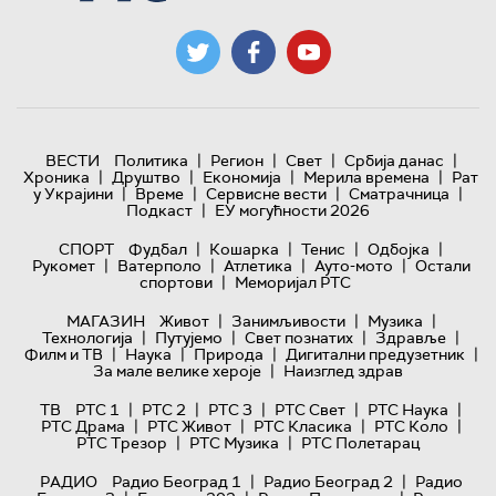
|
|
|
|
ВЕСТИ
Политика
Регион
Свет
Србија данас
|
|
|
|
Хроника
Друштво
Економија
Мерила времена
Рат
|
|
|
|
у Украјини
Време
Сервисне вести
Сматрачница
|
Подкаст
ЕУ могућности 2026
|
|
|
|
СПОРТ
Фудбал
Кошарка
Тенис
Одбојка
|
|
|
|
Рукомет
Ватерполо
Атлетика
Ауто-мото
Остали
|
спортови
Меморијал РТС
|
|
|
МАГАЗИН
Живот
Занимљивости
Музика
|
|
|
|
Технологијa
Путујемо
Свет познатих
Здравље
|
|
|
|
Филм и ТВ
Наука
Природа
Дигитални предузетник
|
За мале велике хероје
Наизглед здрав
|
|
|
|
|
ТВ
РТС 1
РТС 2
РТС 3
РТС Свет
РТС Наука
|
|
|
|
РТС Драма
РТС Живот
РТС Класика
РТС Коло
|
|
РТС Трезор
РТС Музика
РТС Полетарац
|
|
РАДИО
Радио Београд 1
Радио Београд 2
Радио