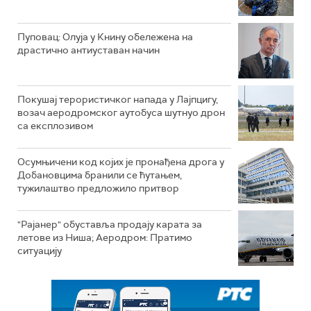
Пуповац: Олуја у Книну обележена на
драстично антиуставан начин
Покушај терористичког напада у Лајпцигу,
возач аеродромског аутобуса шутнуо дрон
са експлозивом
Осумњичени код којих је пронађена дрога у
Добановцима бранили се ћутањем,
тужилаштво предложило притвор
"Рајанер" обуставља продају карата за
летове из Ниша; Аеродром: Пратимо
ситуацију