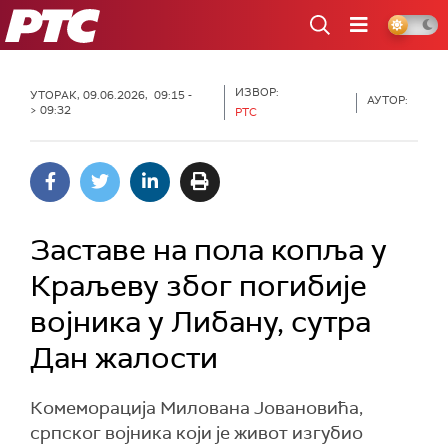
РТС
ИЗВОР:
УТОРАК, 09.06.2026, 09:15 -
АУТОР:
> 09:32
РТС
Заставе на пола копља у
Краљеву због погибије
војника у Либану, сутра
Дан жалости
Комеморација Милована Јовановића,
српског војника који је живот изгубио