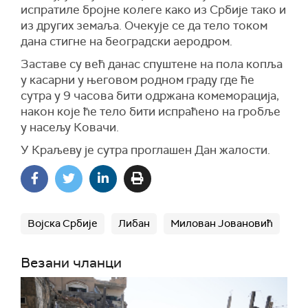
испратиле бројне колеге како из Србије тако и
из других земаља. Очекује се да тело током
дана стигне на београдски аеродром.
Заставе су већ данас спуштене на пола копља
у касарни у његовом родном граду где ће
сутра у 9 часова бити одржана комеморација,
након које ће тело бити испраћено на гробље
у насељу Ковачи.
У Краљеву је сутра проглашен Дан жалости.
Војска Србије
Либан
Милован Јовановић
Везани чланци