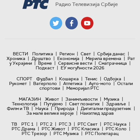
Радио Телевизија Србије
|
|
|
|
ВЕСТИ
Политика
Регион
Свет
Србија данас
|
|
|
|
Хроника
Друштво
Економија
Мерила времена
Рат
|
|
|
|
у Украјини
Време
Сервисне вести
Сматрачница
|
Подкаст
ЕУ могућности 2026
|
|
|
|
СПОРТ
Фудбал
Кошарка
Тенис
Одбојка
|
|
|
|
Рукомет
Ватерполо
Атлетика
Ауто-мото
Остали
|
спортови
Меморијал РТС
|
|
|
МАГАЗИН
Живот
Занимљивости
Музика
|
|
|
|
Технологијa
Путујемо
Свет познатих
Здравље
|
|
|
|
Филм и ТВ
Наука
Природа
Дигитални предузетник
|
За мале велике хероје
Наизглед здрав
|
|
|
|
|
ТВ
РТС 1
РТС 2
РТС 3
РТС Свет
РТС Наука
|
|
|
|
РТС Драма
РТС Живот
РТС Класика
РТС Коло
|
|
РТС Трезор
РТС Музика
РТС Полетарац