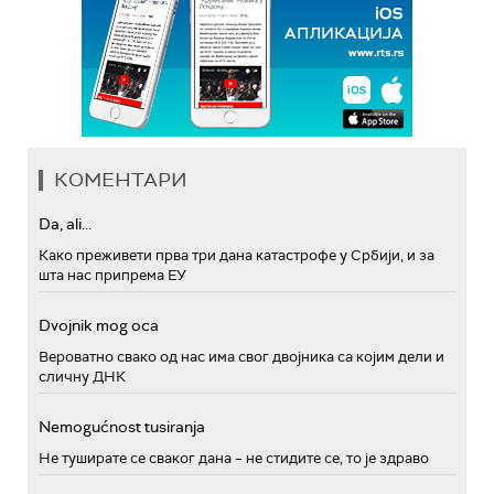
КОМЕНТАРИ
Da, ali...
Како преживети прва три дана катастрофе у Србији, и за
шта нас припрема ЕУ
Dvojnik mog oca
Вероватно свако од нас има свог двојника са којим дели и
сличну ДНК
Nemogućnost tusiranja
Не туширате се сваког дана – не стидите се, то је здраво