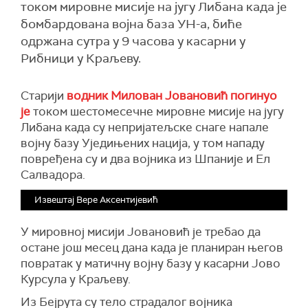
током мировне мисије на југу Либана када је
бомбардована војна база УН-а, биће
одржана сутра у 9 часова у касарни у
Рибници у Краљеву.
Старији
водник Милован Јовановић погинуо
је
током шестомесечне мировне мисије на југу
Либана када су непријатељске снаге напале
војну базу Уједињених нација, у том нападу
повређена су и два војника из Шпаније и Ел
Салвадора.
Извештај Вере Аксентијевић
У мировној мисији Јовановић је требао да
остане још месец дана када је планиран његов
повратак у матичну војну базу у касарни Јово
Курсула у Краљеву.
Из Бејрута су тело страдалог војника