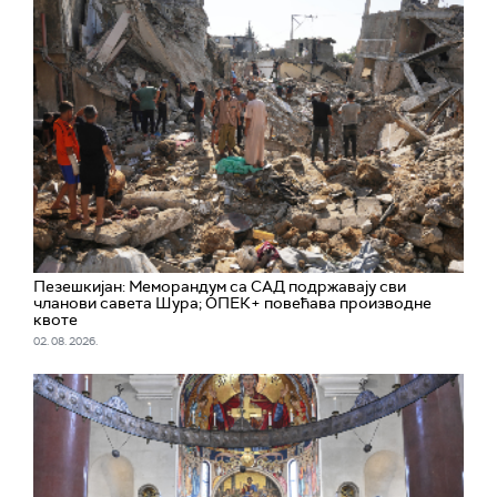
Пезешкијан: Меморандум са САД подржавају сви
чланови савета Шура; ОПЕК+ повећава производне
квоте
02. 08. 2026.