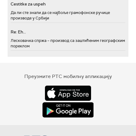
Cestitke za uspeh
Да ли сте знали да се најбоље грамофонске ручице
производе у Србији
Re: Eh...
Лесковачка спржа – производ са заштићеним географским
пореклом
Преузмите РТС мобилну апликацију