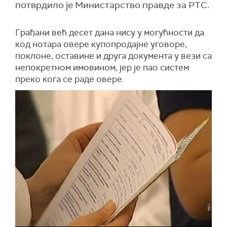
потврдило је Министарство правде за РТС.
Грађани већ десет дана нису у могућности да
код нотара овере купопродајне уговоре,
поклоне, оставине и друга документа у вези са
непокретном имовином, јер је пао систем
преко кога се раде овере.