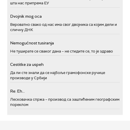
шта нас припрема ЕУ
Dvojnik mog oca
Вероватно свако од нас има свог двојника са којим дели и
сличну ДНК
Nemogućnost tusiranja
Не туширате се сваког дана – не стидите се, то је здраво
Cestitke za uspeh
Да ли сте знали да се најбоље грамофонске ручице
производе у Србији
Re: Eh...
Лесковачка спржа – производ са заштићеним географским
пореклом