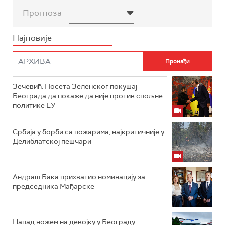
Прогноза
Најновије
Зечевић: Посета Зеленског покушај
Београда да покаже да није против спољне
политике ЕУ
Србија у борби са пожарима, најкритичније у
Делиблатској пешчари
Андраш Бака прихватио номинацију за
председника Мађарске
Напад ножем на девојку у Београду