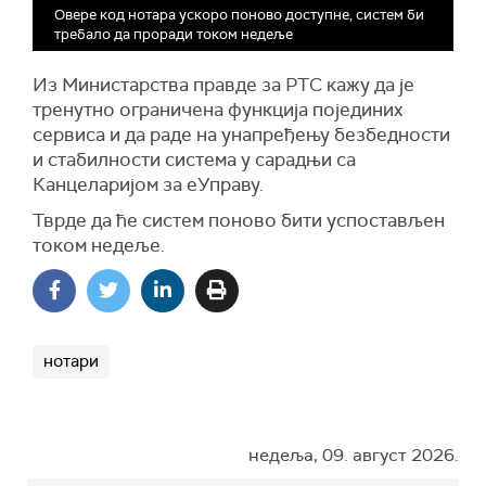
Овере код нотара ускоро поново доступне, систем би
требало да проради током недеље
Из Министарства правде за РТС кажу да је
тренутно ограничена функција појединих
сервиса и да раде на унапређењу безбедности
и стабилности система у сарадњи са
Канцеларијом за еУправу.
Тврде да ће систем поново бити успостављен
током недеље.
нотари
недеља, 09. август 2026.