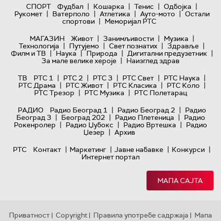
|
|
|
|
СПОРТ
Фудбал
Кошарка
Тенис
Одбојка
|
|
|
|
Рукомет
Ватерполо
Атлетика
Ауто-мото
Остали
|
спортови
Меморијал РТС
|
|
|
МАГАЗИН
Живот
Занимљивости
Музика
|
|
|
|
Технологијa
Путујемо
Свет познатих
Здравље
|
|
|
|
Филм и ТВ
Наука
Природа
Дигитални предузетник
|
За мале велике хероје
Наизглед здрав
|
|
|
|
|
ТВ
РТС 1
РТС 2
РТС 3
РТС Свет
РТС Наука
|
|
|
|
РТС Драма
РТС Живот
РТС Класика
РТС Коло
|
|
РТС Трезор
РТС Музика
РТС Полетарац
|
|
РАДИО
Радио Београд 1
Радио Београд 2
Радио
|
|
|
Београд 3
Београд 202
Радио Плетеница
Радио
|
|
|
Рокенролер
Радио Џубокс
Радио Вртешка
Радио
|
Џезер
Архив
|
|
|
|
РТС
Контакт
Маркетинг
Јавне набавке
Конкурси
Интернет портал
МАПА САЈТА
Приватност
Copyright
Правила употребе садржаја
Мапа
|
|
|