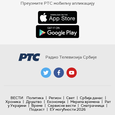
Преузмите РТС мобилну апликацију
Радио Телевизија Србије
|
|
|
|
ВЕСТИ
Политика
Регион
Свет
Србија данас
|
|
|
|
Хроника
Друштво
Економија
Мерила времена
Рат
|
|
|
|
у Украјини
Време
Сервисне вести
Сматрачница
|
Подкаст
ЕУ могућности 2026