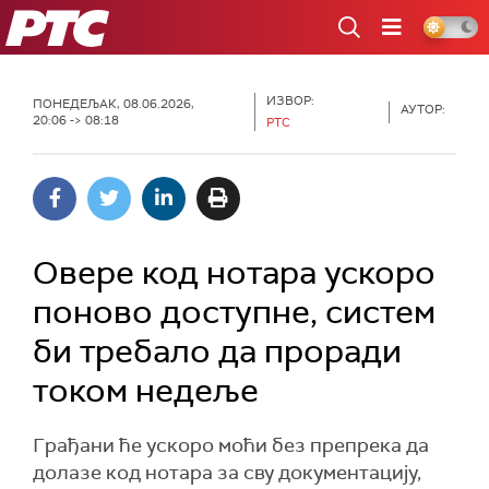
РТС
ИЗВОР:
ПОНЕДЕЉАК, 08.06.2026,
АУТОР:
20:06 -> 08:18
РТС
Овере код нотара ускоро
поново доступне, систем
би требало да проради
током недеље
Грађани ће ускоро моћи без препрека да
долазе код нотара за сву документацију,