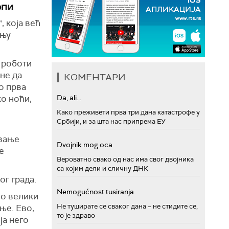
опи
 која већ
дњу
и роботи
ене да
КОМЕНТАРИ
о прва
ко ноћи,
Da, ali...
Како преживети прва три дана катастрофе у
Србији, и за шта нас припрема ЕУ
авање
Dvojnik mog oca
е
Вероватно свако од нас има свог двојника
са којим дели и сличну ДНК
ог града.
Nemogućnost tusiranja
ио велики
Не туширате се сваког дана – не стидите се,
 ње. Ево,
то је здраво
ја него