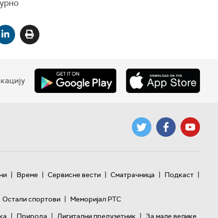
гурно
кацију
|
|
|
|
|
ни
Време
Сервисне вести
Сматрачница
Подкаст
|
Остали спортови
Меморијал РТС
|
|
|
ка
Природа
Дигитални предузетник
За мале велике