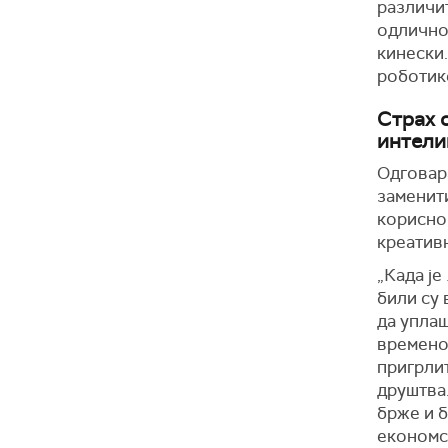
различит
одлично 
кинески.
роботике
Страх 
интели
Одговара
заменити
корисном
креативн
„Када је
били су 
да упла
временом
пригрлит
друштва
брже и 
економск