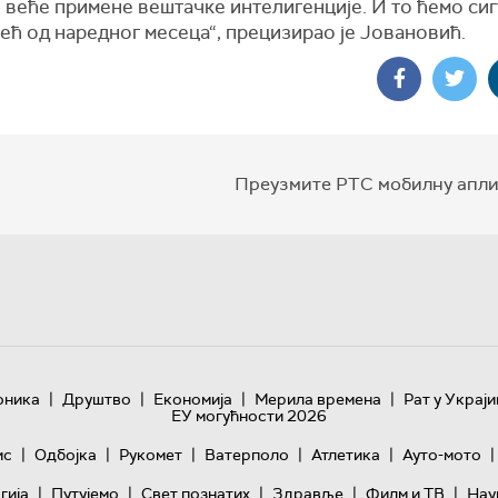
 веће примене вештачке интелигенције. И то ћемо си
ећ од наредног месеца“, прецизирао је Јовановић.
Преузмите РТС мобилну апли
|
|
|
|
оника
Друштво
Економија
Мерила времена
Рат у Украји
ЕУ могућности 2026
|
|
|
|
|
|
ис
Одбојка
Рукомет
Ватерполо
Атлетика
Ауто-мото
|
|
|
|
|
гијa
Путујемо
Свет познатих
Здравље
Филм и ТВ
Нау