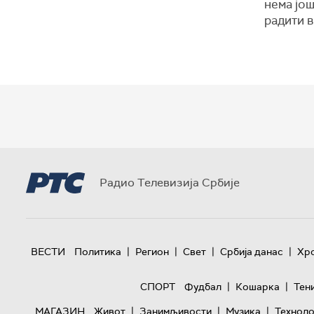
нема још
радити в
Радио Телевизија Србије
|
|
|
|
ВЕСТИ
Политика
Регион
Свет
Србија данас
Хр
|
|
СПОРТ
Фудбал
Кошарка
Тен
|
|
|
МАГАЗИН
Живот
Занимљивости
Музика
Техноло