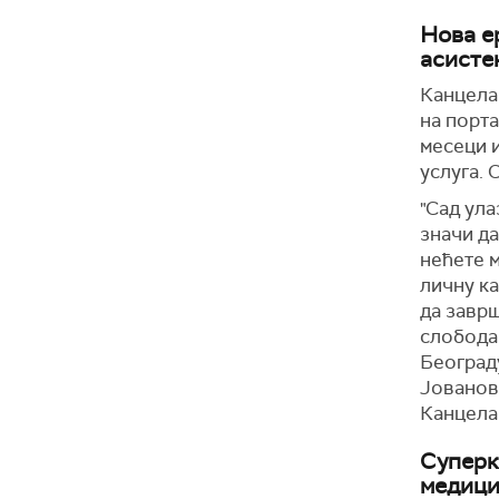
Нова е
асисте
Канцелар
на порта
месеци 
услуга. 
"Сад ула
значи да
нећете м
личну ка
да заврш
слободан
Београду
Јованов
Канцелар
Суперк
медици