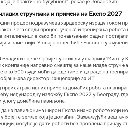
и која је практично будућност", рекао је Јовановић.
младих стручњака и примена на Експо 2027
дни процес подразумева хардверску израду током п
 након чега следи процес „учења“ и тренирања робота
е интелигенције како би понављањем радњи постајал
ји и паметнији. У овај процес биће масовно укључен
.
 младих из целе Србије су отишли у фабрику 'Минт' у К
ик компаније направио смештај за наше младе стручња
е око 500 људи моћи да оде тамо и да раде на тренир
 објашњава директор Канцеларије за ИТ.
 првих атрактивних примена домаћих робота планиран
јећу међународну изложбу Експо 2027 у Београду, где
и улогу домаћина павиљона.
е да на павиљонима широм Експа имамо роботе који мо
у боје те земље која је домаћин. Захваљујући вештачк
нцији, могуће је да ти роботи без проблема причају с