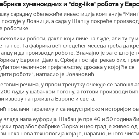
абрика хуманоидних и "dog-like" робота у Евр
шку сарадњу обележиће инвестиција компаније "Минт",
 послује у Лозници, а сада у Шапцу покреће произво
е роботике.
овеколики роботи, дакле који личе на људе, али ту су 
е на псе. Та фабрика већ следећег месеца треба да кр
апцу и да производи роботе. Значајно је зато што је т
брика у Европи. Дакле, Србија постаје, рекао бих, пре
ући том челичном пријатељству, држава у којој ће се
ити роботи", нагласио је Јовановић.
еговим речима, у првом тренутку очекује се запошљ
 200 људи у шабачком погону, а готови производи бић
и извозу на тржишта Европе и света.
ћ повлачи паралелу и са индустријском историјом ов
 влада мала еуфорија. Шабац је пре 40 и 50 година б
јски град због фабрике 'Зорка' и цео град је живео од
зи нека нова технологија која је, наравно, много чисти