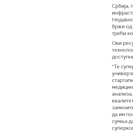
Србија, 
инфраст
Недавно 
бржи од 
трећи ко
Ови ресу
технолош
доступн
"Те суп
универз
стартапи
медицини
анализа,
квалитет
заменити
да им по
сумња да
суперко