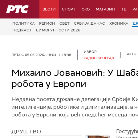
РТС
ВЕСТИ
СПОРТ
OKO
МАГАЗИН
ТВ
Р
ПОЛИТИКА
РЕГИОН
СВЕТ
СРБИЈА ДАНАС
ХРОНИКА
Д
ПОДКАСТ
ЕУ МОГУЋНОСТИ 2026
ИЗВОР:
АУТОР
ПЕТАК, 05.06.2026, 18:04 -> 18:38
РАДИО БЕОГРАД
Михаило Јовановић: У Шаб
робота у Европи
Недавна посета државне делегације Србије К
интелигенције, роботике и дигитализације, а 
робота у Европи, која већ следећег месеца по
ДРУШТВО
Гостују