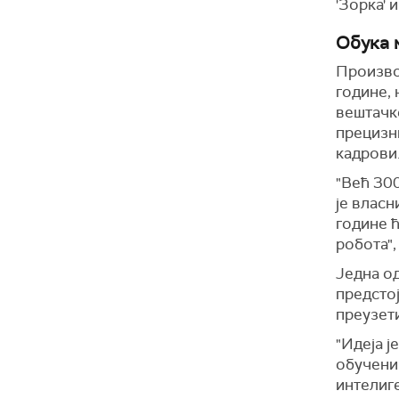
'Зорка' 
Обука 
Произво
године,
вештачк
прецизни
кадрови
"Већ 300
је власн
године ћ
робота",
Једна од
предсто
преузет
"Идеја ј
обучени 
интелиге