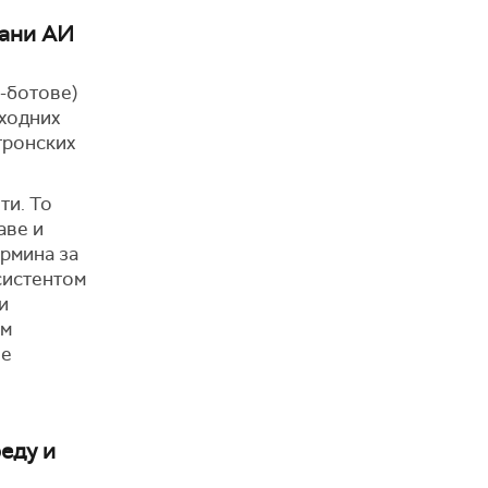
вани АИ
т-ботове)
тходних
тронских
ти. То
аве и
ермина за
асистентом
и
ом
је
еду и