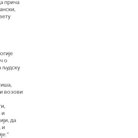
да прича
ански,
свету
огије
ч о
а људску
Ниша,
 и возови
и,
 и
ји, да
 и
је.“