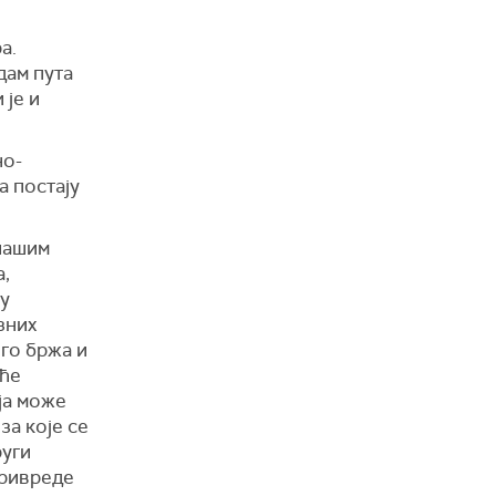
а.
дам пута
 је и
но-
а постају
нашим
,
 у
зних
ого бржа и
еће
ја може
за које се
руги
привреде