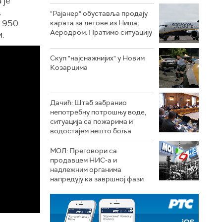
 је
,
"Рајанер" обуставља продају
е 950
карата за летове из Ниша;
Аеродром: Пратимо ситуацију
.
Скуп "најснажнијих" у Новим
Козарцима
Дачић: Штаб забранио
непотребну потрошњу воде,
ситуација са пожарима и
водостајем нешто боља
МОЛ: Преговори са
продавцем НИС-а и
надлежним органима
напредују ка завршној фази