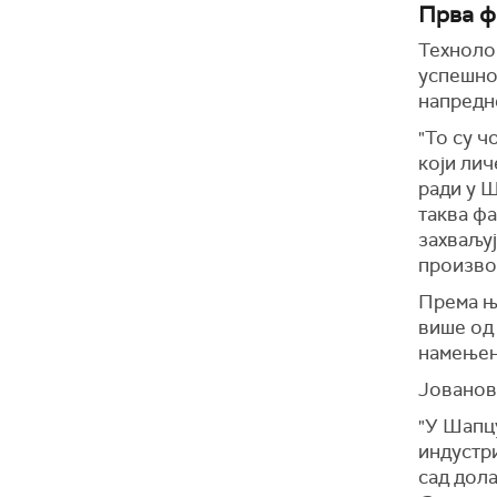
Прва ф
Техноло
успешно
напредн
"То су ч
који лич
ради у Ш
таква фа
захваљуј
производ
Према њ
више од
намењен
Јованови
"У Шапцу
индустри
сад дола