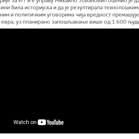
ије за ИТ и е управу Михаило Јовановић оценио је да
ини била историјска и да је резултирала технолошким
ним и политичким уговорима чија вредност премашуј
 евра, уз планирано запошљавање више од 1.600 људи