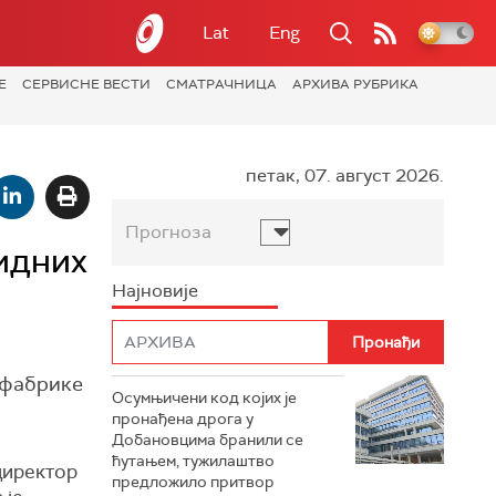
Lat
Eng
Е
СЕРВИСНЕ ВЕСТИ
СМАТРАЧНИЦА
АРХИВА РУБРИКА
петак, 07. август 2026.
Прогноза
идних
Најновије
е фабрике
Осумњичени код којих је
пронађена дрога у
Добановцима бранили се
ћутањем, тужилаштво
 директор
предложило притвор