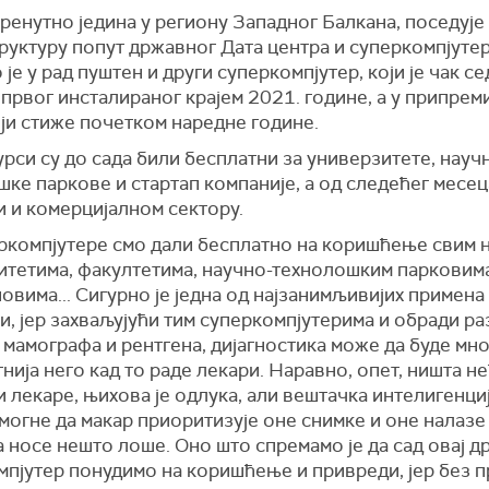
тренутно једина у региону Западног Балкана, поседује
руктуру попут државног Дата центра и суперкомпјутер
је у рад пуштен и други суперкомпјутер, који је чак се
првог инсталираног крајем 2021. године, а у припреми
ји стиже почетком наредне године.
рси су до сада били бесплатни за универзитете, науч
ке паркове и стартап компаније, а од следећег месец
и и комерцијалном сектору.
еркомпјутере смо дали бесплатно на коришћење свим 
итетима, факултетима, научно-технолошким парковима
овима... Сигурно је једна од најзанимљивијих примена
, јер захваљујући тим суперкомпјутерима и обради ра
 мамографа и рентгена, дијагностика може да буде мн
нија него кад то раде лекари. Наравно, опет, ништа н
 лекаре, њихова је одлука, али вештачка интелигенци
могне да макар приоритизује оне снимке и оне налазе 
 носе нешто лоше. Оно што спремамо је да сад овај д
мпјутер понудимо на коришћење и привреди, јер без 