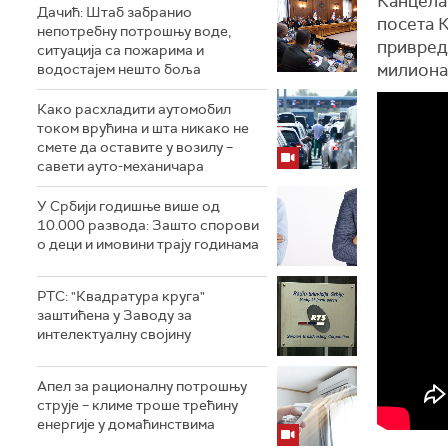
Канцелар
Дачић: Штаб забранио
посета К
непотребну потрошњу воде,
привред
ситуација са пожарима и
милиона
водостајем нешто боља
Како расхладити аутомобил
током врућина и шта никако не
смете да оставите у возилу –
савети ауто-механичара
У Србији годишње више од
10.000 развода: Зашто спорови
о деци и имовини трају годинама
РТС: "Квадратура круга"
заштићена у Заводу за
интелектуалну својину
Апел за рационалну потрошњу
струје – климе троше трећину
енергије у домаћинствима