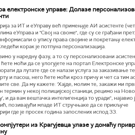
ра електронске управе: Долазе персонализо
нти
ија за ИТ и еУправу већ примењује АИ асистенте (че
лима еУправа и "Свој на своме", где су се грађани пре
информисали о упису права својине и покретању елек
Следећи корак је потпуна персонализација.
зимо у наредну фазу, а то су персонализовани асистен
 ћете моћи да се улогујете на портал Електронске упр
орати да лутате где се налази услуга за заказивање т
рту и пасош, него ћете моћи кроз причу и чет са тим 
ите све. Да му кажете: 'Хајде, молим те, закажи ми прв
 термин у некој полицијској станици, рецимо на Нов
', и да вам вештачка интелигенција то уради", најавио 
ић, позивајући младе ИТ стручњаке да се прикључе
ији где је просек година запослених испод 33.
омпјутери из Крагујевца улазе у домаћу привр
ну