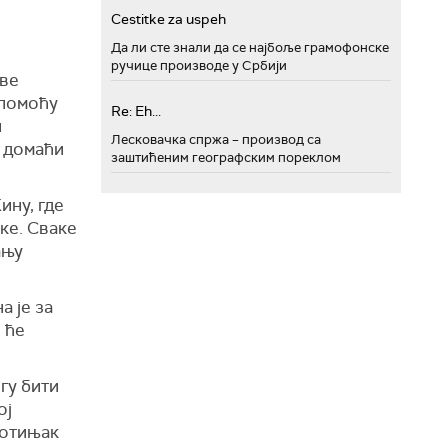
Cestitke za uspeh
Да ли сте знали да се најбоље грамофонске
ручице производе у Србији
рве
 помоћу
Re: Eh...
и
Лесковачка спржа – производ са
и домаћи
заштићеним географским пореклом
ину, где
ке. Сваке
ању
а је за
 ће
гу бити
ој
тотињак