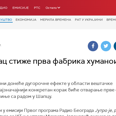
АДИО
ЕМИСИЈЕ
РТС
Остало
РУШТВО
ЕКОНОМИЈА
МЕРИЛА ВРЕМЕНА
РАТ У УКРАЈИНИ
ВРЕМ
:
ац стиже прва фабрика хумано
ини донеће дугорочне ефекте у области вештачке
најзначајнији конкретан корак биће отварање прв
чиње са радом у Шапцу.
ћи у емисији Првог програма Радио Београда
Јутро је
,