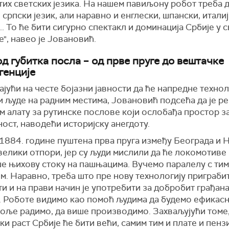
их светских језика. На нашем павиљону робот треба 
српски језик, али наравно и енглески, шпански, италиј
.. То ће бити сигурно спектакл и доминација Србије у 
", навео је Јовановић.
од губитка посла – од прве пруге до вештачке
генције
јући на честе бојазни јавности да ће напредне технол
 људе на радним местима, Јовановић подсећа да је ре
 алату за рутинске послове који ослобађа простор з
ост, наводећи историјску анегдоту.
 1884. године пуштена прва пруга између Београда и 
велики отпори, јер су људи мислили да ће локомотиве
ше њихову стоку на пашњацима. Вучемо паралелу с тим
. Наравно, треба што пре нову технологију приграбит
и и на прави начин је употребити за добробит грађана
. Роботе видимо као помоћ људима да будемо ефикасни
боље радимо, да више производимо. Захваљујући томе,
и раст Србије ће бити већи, самим тим и плате и пензи