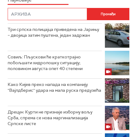
Три српска полицајца приведена на Јарињу
– двојица затим пуштена, један задржан
Совиљ: Пљускови ће краткотрајно
побољшати хидролошку ситуацију;
половином августа опет 40 степени
Како Кијев преко напада на компанију
"Вајлдберис" удара на мала руска предузећа
Дрецун: Курти не признаје изборну вољу
Срба, спрема се нова маргинализација
Српске листе