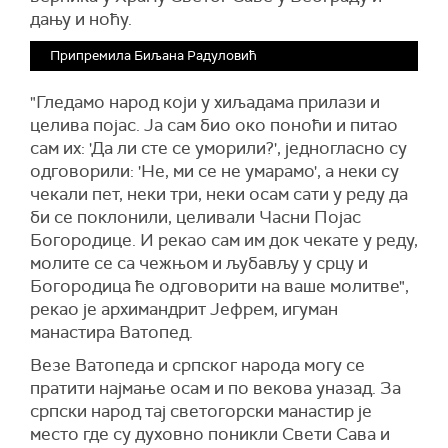
дању и ноћу.
Припремила Биљана Радуловић
"Гледамо народ који у хиљадама прилази и
целива појас. Ја сам био око поноћи и питао
сам их: 'Да ли сте се уморили?', једногласно су
одговорили: 'Не, ми се не умарамо', а неки су
чекали пет, неки три, неки осам сати у реду да
би се поклонили, целивали Часни Појас
Богородице. И рекао сам им док чекате у реду,
молите се са чежњом и љубављу у срцу и
Богородица ће одговорити на ваше молитве",
рекао је архимандрит Јефрем, игуман
манастира Ватопед.
Везе Ватопеда и српског народа могу се
пратити најмање осам и по векова уназад. За
српски народ тај светогорски манастир је
место где су духовно поникли Свети Сава и