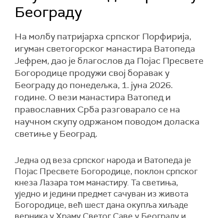
Београду
На молбу патријарха српског Порфирија,
игуман светогорског манастира Ватопеда
Јефрем, дао је благослов да Појас Пресвете
Богородице продужи свој боравак у
Београду до понедељка, 1. јуна 2026.
године. О вези манастира Ватопед и
православних Срба разговарало се на
научном скупу одржаном поводом доласка
светиње у Београд.
Једна од веза српског народа и Ватопеда је
Појас Пресвете Богородице, поклон српског
кнеза Лазара том манастиру. Та светиња,
уједно и једини предмет сачуван из живота
Богородице, већ шест дана окупља хиљаде
верника у Храму Светог Саве у Београду и