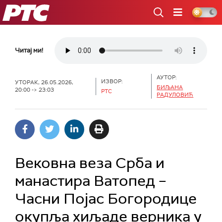
РТС
Читај ми!
АУТОР:
ИЗВОР:
УТОРАК, 26.05.2026,
БИЉАНА
20:00 -> 23:03
РТС
РАДУЛОВИЋ
Вековна веза Срба и
манастира Ватопед –
Часни Појас Богородице
окупља хиљаде верника у