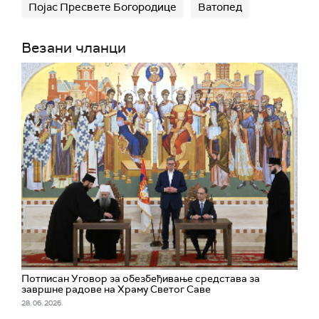
Појас Пресвете Богородице
Ватопед
Везани чланци
Потписан Уговор за обезбеђивање средстава за
завршне радове на Храму Светог Саве
28. 06. 2026.