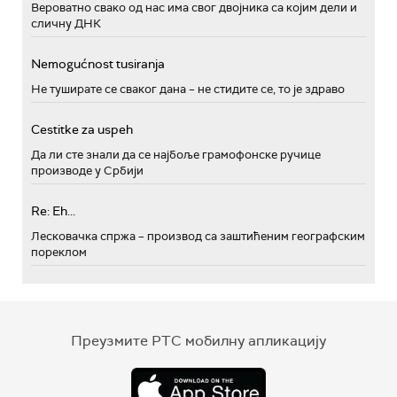
Вероватно свако од нас има свог двојника са којим дели и
сличну ДНК
Nemogućnost tusiranja
Не туширате се сваког дана – не стидите се, то је здраво
Cestitke za uspeh
Да ли сте знали да се најбоље грамофонске ручице
производе у Србији
Re: Eh...
Лесковачка спржа – производ са заштићеним географским
пореклом
Преузмите РТС мобилну апликацију