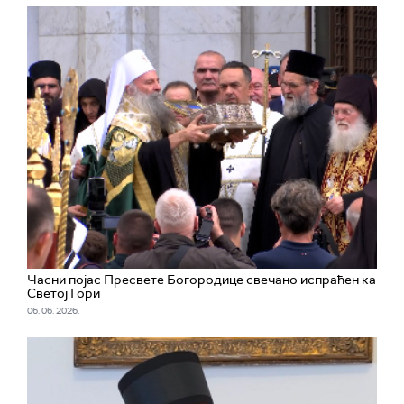
Часни појас Пресвете Богородице свечано испраћен ка
Светој Гори
06. 06. 2026.