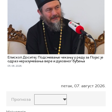
Епископ Доситеј: Подсмевање чекању у реду за Појас је
одраз неразумевања вере и духовног буђења
05. 06. 2026.
петак, 07. август 2026.
Прогноза
Најновије