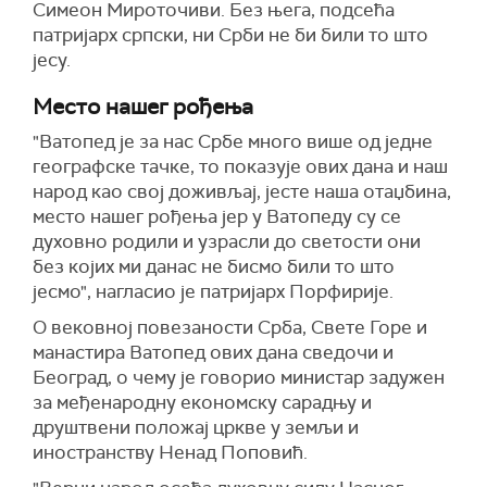
Симеон Мироточиви. Без њега, подсећа
патријарх српски, ни Срби не би били то што
јесу.
Место нашег рођења
"Ватопед је за нас Србе много више од једне
географске тачке, то показује ових дана и наш
народ као свој доживљај, јесте наша отаџбина,
место нашег рођења јер у Ватопеду су се
духовно родили и узрасли до светости они
без којих ми данас не бисмо били то што
јесмо", нагласио је патријарх Порфирије.
О вековној повезаности Срба, Свете Горе и
манастира Ватопед ових дана сведочи и
Београд, о чему је говорио министар задужен
за међенародну економску сарадњу и
друштвени положај цркве у земљи и
иностранству Ненад Поповић.