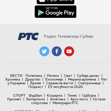
Радио Телевизија Србије
|
|
|
|
ВЕСТИ
Политика
Регион
Свет
Србија данас
|
|
|
|
Хроника
Друштво
Економија
Мерила времена
Рат
|
|
|
|
у Украјини
Време
Сервисне вести
Сматрачница
|
Подкаст
ЕУ могућности 2026
|
|
|
|
СПОРТ
Фудбал
Кошарка
Тенис
Одбојка
|
|
|
|
Рукомет
Ватерполо
Атлетика
Ауто-мото
Остали
|
спортови
Меморијал РТС