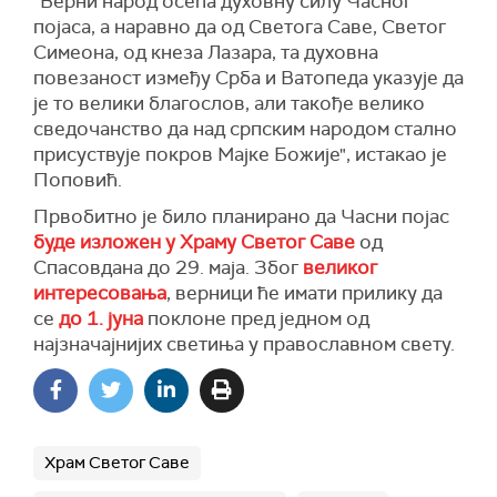
"Верни народ осећа духовну силу Часног
појаса, а наравно да од Светога Саве, Светог
Симеона, од кнеза Лазара, та духовна
повезаност између Срба и Ватопеда указује да
је то велики благослов, али такође велико
сведочанство да над српским народом стално
присуствује покров Мајке Божије", истакао је
Поповић.
Првобитно је било планирано да Часни појас
буде изложен у Храму Светог Саве
од
Спасовдана до 29. маја. Због
великог
интересовања
, верници ће имати прилику да
се
до 1. јуна
поклоне пред једном од
најзначајнијих светиња у православном свету.
Храм Светог Саве