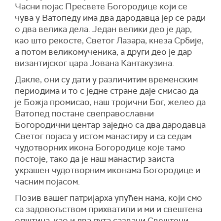
Часни појас Пресвете Богородице који се
чува у Ватопеду има два дародавца јер се ради
о два велика дела. Један велики део је дар,
као што рекосте, Светог Лазара, кнеза Србије,
а потом великомученика, а други део је дар
византијског цара Јована Кантакузина.
Дакле, они су дати у различитим временским
периодима и то с једне стране даје смисао да
је Божја промисао, наш тројични Бог, желео да
Ватопед постане свеправославни
Богородични центар заједно са два дародавца
Светог појаса у истом манастиру и са седам
чудотворних икона Богородице које тамо
постоје, тако да је наш манастир заиста
украшен чудотворним иконама Богородице и
часним појасом.
Позив вашег патријарха упућен нама, који смо
са задовољством прихватили и ми и свештена
општина, као и два пута сазвани Свештени