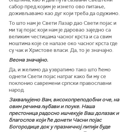
сабор пред којим је изнето ово питање,
доживљавамо као дуг који треба да одужимо.
То што нам је Свети Лазар дао Свети појас и
ми тај појас који нам је даровао заједно са
великим честицама часног крста и са свим
моштима које се налазе око часног крста где
су чак и Христове власи. Да, то је значајно.
Веома значајно.
Да, и желимо да узвратимо тако што ћемо
однети Свети појас натраг како би му се
поклонио савремени српски православни
народ.
Захваљујемо Вам, високопреподобни оче, на
овим речима љубави и поуке.
Наша
престоница радосно ишчекује Ваш долазак и
благослов који ће донети Часни појас
Богородице док у празничној литији буде