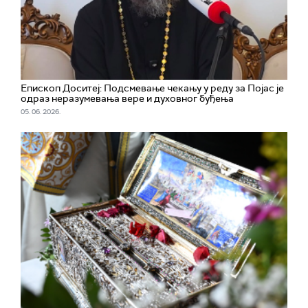
Епископ Доситеј: Подсмевање чекању у реду за Појас је
одраз неразумевања вере и духовног буђења
05. 06. 2026.