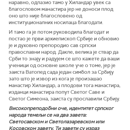
наравно, одлазио тамо у Хиландар увек са
благословом манастира јер не доноси плод
оно што није благословено од
институционалних носилаца благодати.
И тамо га је потом руководила благодат и
постао је први архиепископ Србије и обновио
је и духовно препородио сав српски
православни народ. Дакле, велика је ствар да
Срби то знају и радујем се што кажете да ваши
ученици од основне школе уче о томе, јер је
заиста Ватопед сада један симбол за Србију
зато што је извор из кога је произашао
манастир Хиландар, а плодови тога манастира,
изданци манастира попут Светог Саве и
Светог Симеона, заиста су прославили Србију.
Високопреподобни оче, идентитет српског
народа темељи се на два завета:
Светосавском и Светолазаревском или
Косовском завету. Ти завети су израз