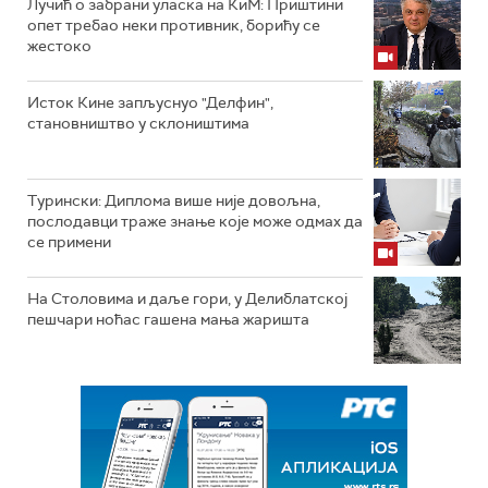
Лучић о забрани уласка на КиМ: Приштини
опет требао неки противник, борићу се
жестоко
Исток Кине запљуснуо "Делфин",
становништво у склоништима
Турински: Диплома више није довољна,
послодавци траже знање које може одмах да
се примени
На Столовима и даље гори, у Делиблатској
пешчари ноћас гашена мања жаришта