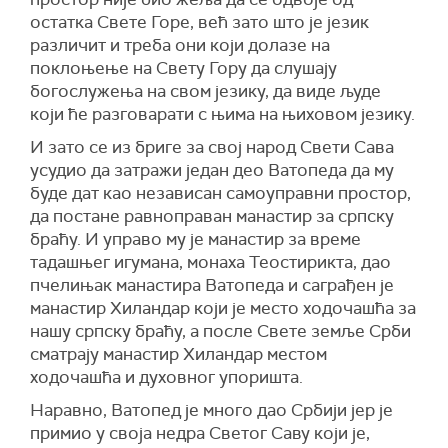
остатка Свете Горе, већ зато што је језик
различит и треба они који долазе на
поклоњење на Свету Гору да слушају
богослужења на свом језику, да виде људе
који ће разговарати с њима на њиховом језику.
И зато се из бриге за свој народ Свети Сава
усудио да затражи један део Ватопеда да му
буде дат као независан самоуправни простор,
да постане равноправан манастир за српску
браћу. И управо му је манастир за време
тадашњег игумана, монаха Теостирикта, дао
пчелињак манастира Ватопеда и саграђен је
манастир Хиландар који је место ходочашћа за
нашу српску браћу, а после Свете земље Срби
сматрају манастир Хиландар местом
ходочашћа и духовног упоришта.
Наравно, Ватопед је много дао Србији јер је
примио у своја недра Светог Саву који је,