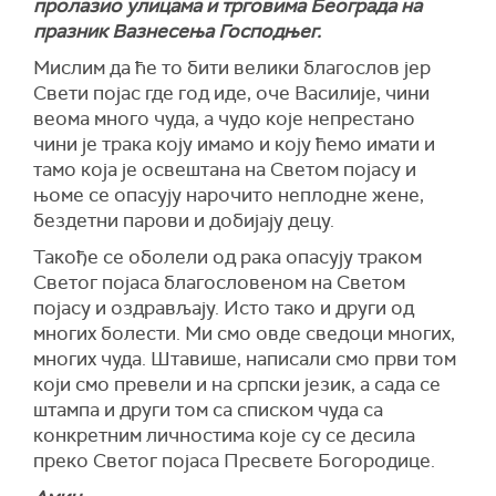
пролазио улицама и трговима Београда на
празник Вазнесења Господњег.
Мислим да ће то бити велики благослов јер
Свети појас где год иде, оче Василије, чини
веома много чуда, а чудо које непрестано
чини је трака коју имамо и коју ћемо имати и
тамо која је освештана на Светом појасу и
њоме се опасују нарочито неплодне жене,
бездетни парови и добијају децу.
Такође се оболели од рака опасују траком
Светог појаса благословеном на Светом
појасу и оздрављају. Исто тако и други од
многих болести. Ми смо овде сведоци многих,
многих чуда. Штавише, написали смо први том
који смо превели и на српски језик, а сада се
штампа и други том са списком чуда са
конкретним личностима које су се десила
преко Светог појаса Пресвете Богородице.