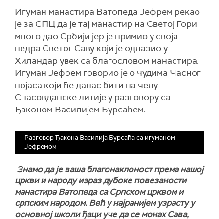
Игуман манастира Ватопеда Јефрем рекао
је за СПЦ да је тај манастир на Светој Гори
много дао Србији јер је примио у своја
недра Светог Саву који је одлазио у
Хиландар увек са благословом манастира.
Игуман Јефрем говорио је о чудима Часног
појаса који ће данас бити на челу
Спасовданске литије у разговору са
Ђаконом Василијем Бурсаћем.
Разговор Ђакона Василија Бурсаћа са игуманом
Јефремом
Знамо да је ваша благонаклоност према нашој
цркви и народу израз дубоке повезаности
манастира Ватопеда са Српском црквом и
српским народом. Већ у најранијем узрасту у
основној школи ђаци уче да се монах Сава,