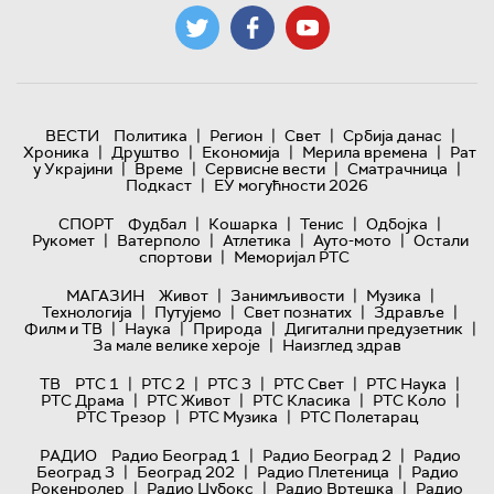
|
|
|
|
ВЕСТИ
Политика
Регион
Свет
Србија данас
|
|
|
|
Хроника
Друштво
Економија
Мерила времена
Рат
|
|
|
|
у Украјини
Време
Сервисне вести
Сматрачница
|
Подкаст
ЕУ могућности 2026
|
|
|
|
СПОРТ
Фудбал
Кошарка
Тенис
Одбојка
|
|
|
|
Рукомет
Ватерполо
Атлетика
Ауто-мото
Остали
|
спортови
Меморијал РТС
|
|
|
МАГАЗИН
Живот
Занимљивости
Музика
|
|
|
|
Технологијa
Путујемо
Свет познатих
Здравље
|
|
|
|
Филм и ТВ
Наука
Природа
Дигитални предузетник
|
За мале велике хероје
Наизглед здрав
|
|
|
|
|
ТВ
РТС 1
РТС 2
РТС 3
РТС Свет
РТС Наука
|
|
|
|
РТС Драма
РТС Живот
РТС Класика
РТС Коло
|
|
РТС Трезор
РТС Музика
РТС Полетарац
|
|
РАДИО
Радио Београд 1
Радио Београд 2
Радио
|
|
|
Београд 3
Београд 202
Радио Плетеница
Радио
|
|
|
Рокенролер
Радио Џубокс
Радио Вртешка
Радио