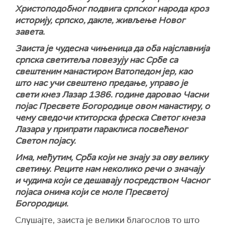
Христоподобног подвига српског народа кроз
историју, српско, дакле, живљење Новог
завета.
Заиста је чудесна чињеница да оба најславнија
српска светитеља повезују нас Србе са
свештеним манастиром Ватопедом јер, као
што нас учи свештено предање, управо је
свети кнез Лазар 1386. године даровао Часни
појас Пресвете Богородице овом манастиру, о
чему сведочи ктиторска фреска Светог кнеза
Лазара у припрати параклиса посвећеног
Светом појасу.
Има, међутим, Срба који не знају за ову велику
светињу. Реците нам неколико речи о значају
и чудима који се дешавају посредством Часног
појаса онима који се моле Пресветој
Богородици.
Слушајте, заиста је велики благослов то што