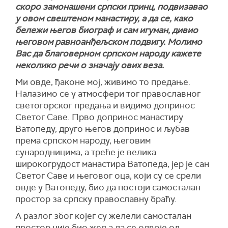
скоро замонашени српски принц, подвизавао
у овом свештеном манастиру, а да се, како
бележи његов биограф и сам игуман, дивио
његовом равноанђељском подвигу. Молимо
Вас да благоверном српском народу кажете
неколико речи о значају ових веза.
Ми овде, ђаконе мој, живимо то предање.
Налазимо се у атмосфери тог православног
светогорског предања и видимо допринос
Светог Саве. Прво допринос манастиру
Ватопеду, друго његов допринос и љубав
према српском народу, његовим
сународницима, а треће је велика
широкогрудост манастира Ватопеда, јер је сан
Светог Саве и његовог оца, који су се срели
овде у Ватопеду, био да постоји самосталан
простор за српску православну браћу.
А разлог због којег су желели самосталан
простор није био жеља да се одвоје од