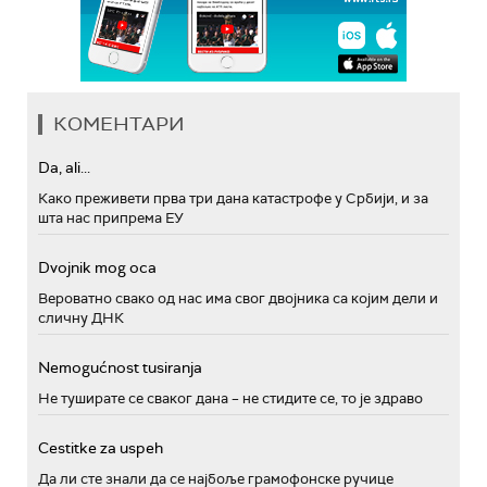
КОМЕНТАРИ
Da, ali...
Како преживети прва три дана катастрофе у Србији, и за
шта нас припрема ЕУ
Dvojnik mog oca
Вероватно свако од нас има свог двојника са којим дели и
сличну ДНК
Nemogućnost tusiranja
Не туширате се сваког дана – не стидите се, то је здраво
Cestitke za uspeh
Да ли сте знали да се најбоље грамофонске ручице