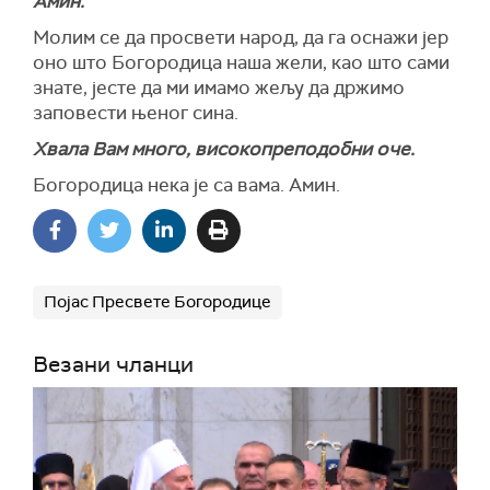
Амин.
Молим се да просвети народ, да га оснажи јер
оно што Богородица наша жели, као што сами
знате, јесте да ми имамо жељу да држимо
заповести њеног сина.
Хвала Вам много, високопреподобни оче.
Богородица нека је са вама. Амин.
Појас Пресвете Богородице
Везани чланци