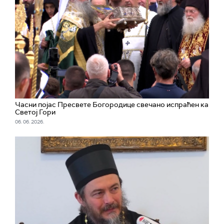
Часни појас Пресвете Богородице свечано испраћен ка
Светој Гори
06. 06. 2026.