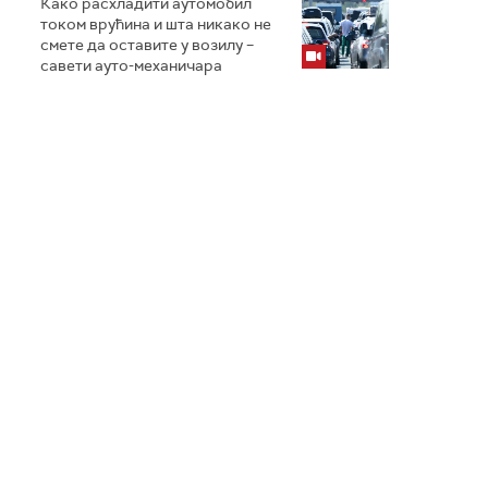
Како расхладити аутомобил
током врућина и шта никако не
смете да оставите у возилу –
савети ауто-механичара