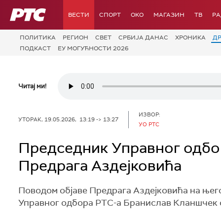
РТС
ВЕСТИ
СПОРТ
OKO
МАГАЗИН
ТВ
Р
ПОЛИТИКА
РЕГИОН
СВЕТ
СРБИЈА ДАНАС
ХРОНИКА
Д
ПОДКАСТ
ЕУ МОГУЋНОСТИ 2026
Читај ми!
ИЗВОР:
УТОРАК, 19.05.2026, 13:19 -> 13:27
УО РТС
Председник Управног одбор
Предрага Аздејковића
Поводом објаве Предрага Аздејковића на њег
Управног одбора РТС-а Бранислав Кланшчек о