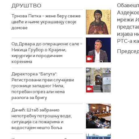
ДРУШТВО
Обавешт
Аздејко
Трнова Петка – жене беру свеже
мрежи
И
цвеће и њиме украшавају своје
предста
домове
изјава н
РТС-а ка
Од Дрвара до операционе сале –
Никица Грубор о Крајини,
Председ
хирургији и породичним
коренима
Директорка "Батута":
Регистровани први случајеви
грознице западног Нила,
потребан опрез али нема
разлога за бригу
Дачић: Штаб забранио
непотребну потрошњу воде,
ситуација са пожарима и
водостајем нешто боља