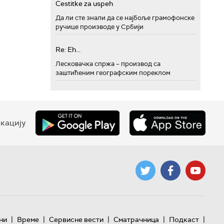
Cestitke za uspeh
Да ли сте знали да се најбоље грамофонске
ручице производе у Србији
Re: Eh...
Лесковачка спржа – производ са
заштићеним географским пореклом
кацију
|
|
|
|
|
ни
Време
Сервисне вести
Сматрачница
Подкаст