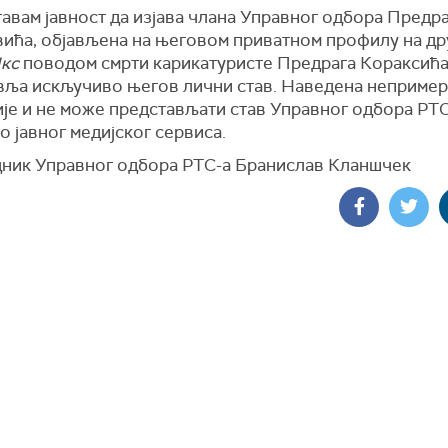
авам јавност да изјава члана Управног одбора Предр
вића, објављена на његовом приватном профилу на д
кс
поводом смрти карикатуристе Предрага Кораксића
вља искључиво његов лични став. Наведена неприме
ије и не може представљати став Управног одбора РТС
о јавног медијског сервиса.
ник Управног одбора РТС-а Бранислав Кланшчек