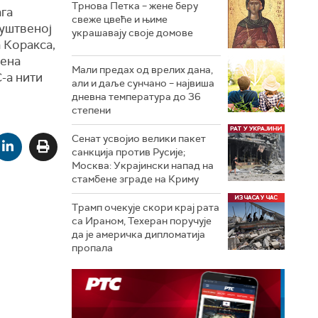
Трнова Петка – жене беру
ага
свеже цвеће и њиме
руштвеној
украшавају своје домове
 Коракса,
рена
Мали предах од врелих дана,
-а нити
али и даље сунчано – највиша
дневна температура до 36
степени
Сенат усвојио велики пакет
санкција против Русије;
Москва: Украјински напад на
стамбене зграде на Криму
Трамп очекује скори крај рата
са Ираном, Техеран поручује
да је америчка дипломатија
пропала