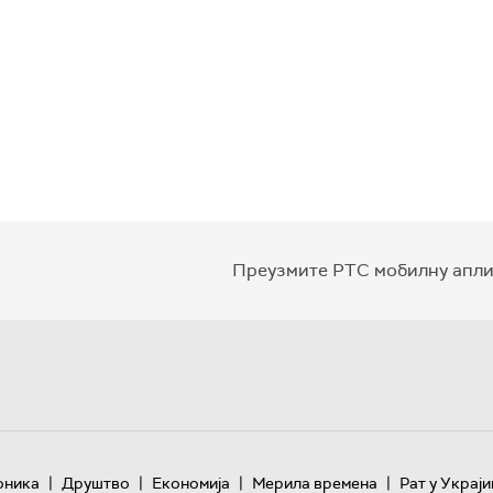
Преузмите РТС мобилну апли
|
|
|
|
оника
Друштво
Економија
Мерила времена
Рат у Украји