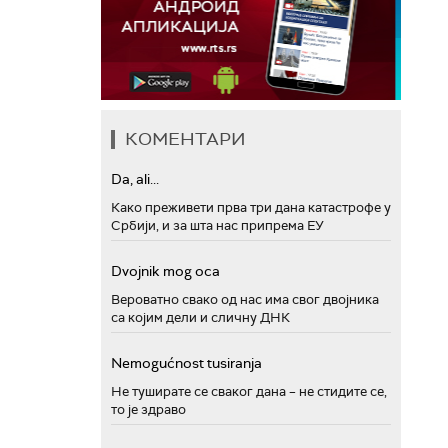
КОМЕНТАРИ
Da, ali...
Како преживети прва три дана катастрофе у
Србији, и за шта нас припрема ЕУ
Dvojnik mog oca
Вероватно свако од нас има свог двојника
са којим дели и сличну ДНК
Nemogućnost tusiranja
Не туширате се сваког дана – не стидите се,
то је здраво