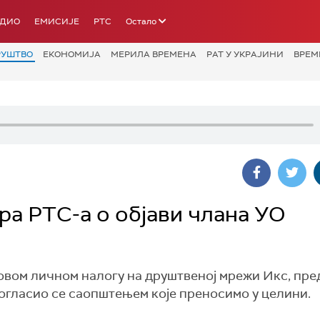
АДИО
ЕМИСИЈЕ
РТС
Остало
РУШТВО
ЕКОНОМИЈА
МЕРИЛА ВРЕМЕНА
РАТ У УКРАЈИНИ
ВРЕМ
а РТС-а о објави члана УО
овом личном налогу на друштвеној мрежи Икс, пр
гласио се саопштењем које преносимо у целини.