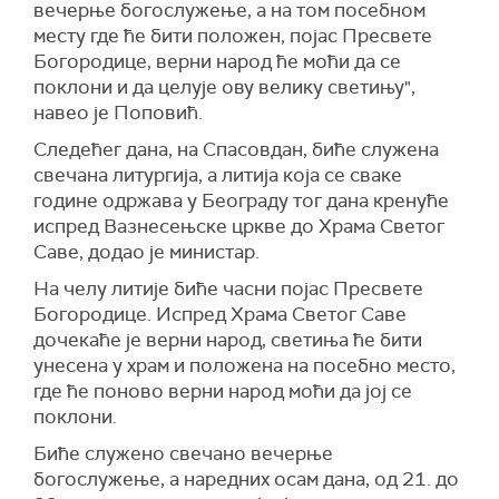
вечерње богослужење, а на том посебном
месту где ће бити положен, појас Пресвете
Богородице, верни народ ће моћи да се
поклони и да целује ову велику светињу",
навео је Поповић.
Следећег дана, на Спасовдан, биће служена
свечана литургија, а литија која се сваке
године одржава у Београду тог дана кренуће
испред Вазнесењске цркве до Храма Светог
Саве, додао је министар.
На челу литије биће часни појас Пресвете
Богородице. Испред Храма Светог Саве
дочекаће је верни народ, светиња ће бити
унесена у храм и положена на посебно место,
где ће поново верни народ моћи да јој се
поклони.
Биће служено свечано вечерње
богослужење, а наредних осам дана, од 21. до