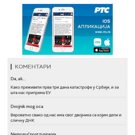
КОМЕНТАРИ
Da, ali...
Како преживети прва три дана катастрофе у Србији, и за
шта нас припрема ЕУ
Dvojnik mog oca
Вероватно свако од нас има свог двојника са којим дели и
сличну ДНК
Nemogućnost tusiranja