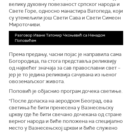
велику духовну повезаност српског народа и
Свете Горе, односно манастира Ватопеда, који
су утемељили још Свети Сава и Свети Симеон
Мироточиви.
Разговор Иване Татомир Чкоњевић са Ненадом
Поповићем
Према предању, часни појас је направила сама
Богородица, па стога представља реликвију
од највећег значаја за сав православни свет –
јер је то једина реликвија сачувана из њеног
овоземаљског живота.
Поповић је објаснио програм дочека светиње.
"После доласка на аеродром Београд, ова
светиња ће бити пренесена у Вазнесењску
цркву где ће бити свечано дочекана од стране
верног народа и биће положена на специјално
место у Вазнесењској цркви и биће служено