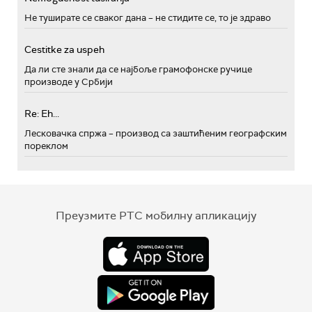
Не туширате се сваког дана – не стидите се, то је здраво
Cestitke za uspeh
Да ли сте знали да се најбоље грамофонске ручице
производе у Србији
Re: Eh...
Лесковачка спржа – производ са заштићеним географским
пореклом
Преузмите РТС мобилну апликацију