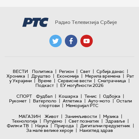
Радио Телевизија Србије
|
|
|
|
ВЕСТИ
Политика
Регион
Свет
Србија данас
|
|
|
|
Хроника
Друштво
Економија
Мерила времена
Рат
|
|
|
|
у Украјини
Време
Сервисне вести
Сматрачница
|
Подкаст
ЕУ могућности 2026
|
|
|
|
СПОРТ
Фудбал
Кошарка
Тенис
Одбојка
|
|
|
|
Рукомет
Ватерполо
Атлетика
Ауто-мото
Остали
|
спортови
Меморијал РТС
|
|
|
МАГАЗИН
Живот
Занимљивости
Музика
|
|
|
|
Технологијa
Путујемо
Свет познатих
Здравље
|
|
|
|
Филм и ТВ
Наука
Природа
Дигитални предузетник
|
За мале велике хероје
Наизглед здрав