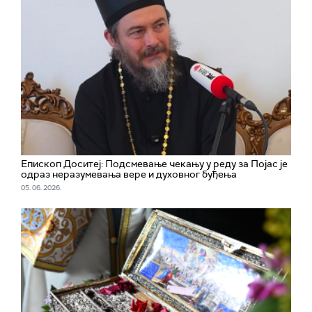
Епископ Доситеј: Подсмевање чекању у реду за Појас је
одраз неразумевања вере и духовног буђења
05. 06. 2026.