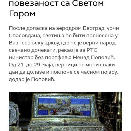
повезаност са Светом
Гором
После доласка на аеродром Београд, уочи
Спасовдана, светиња ће бити пренесена у
Вазнесењску цркву, где ће је верни народ
свечано дочекати, рекао је за РТС
министар без портфеља Ненад Поповић.
Од 21. до 29. маја, верници ће моћи сваки
дан да долазе и поклоне се часном појасу,
додао је Поповић.