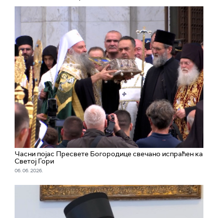
Часни појас Пресвете Богородице свечано испраћен ка
Светој Гори
06. 06. 2026.