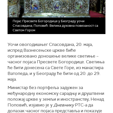
Појас Пресвете Богородице у Београду уочи
Спасовдана; Поповић: Велика духовна повезаност са
Светом Гором
Уочи овогодишњег Спасовдана, 20. маја,
испред Вазнесењске цркве биће
организовано доношење велике светиње –
часног појаса Пресвете Богородице. Светиња
ће бити донесена са Свете Горе, из манастира
Ватопеда, и у Београду ће бити од 20. до 29.
маја.
Министар без портфеља задужен за
међународну економску сарадњу и друштвени
положај цркве у земљи и иностранству, Ненад
Поповић, изјавио је у
Дневнику
РТС-а да
долазак часног појаса представља и показује