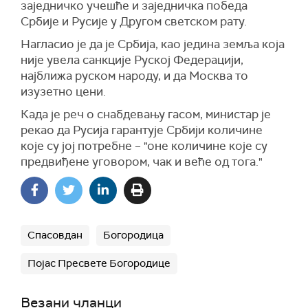
заједничко учешће и заједничка победа
Србије и Русије у Другом светском рату.
Нагласио је да је Србија, као једина земља која
није увела санкције Руској Федерацији,
најближа руском народу, и да Москва то
изузетно цени.
Када је реч о снабдевању гасом, министар је
рекао да Русија гарантује Србији количине
које су јој потребне – "оне количине које су
предвиђене уговором, чак и веће од тога."
Спасовдан
Богородица
Појас Пресвете Богородице
Везани чланци