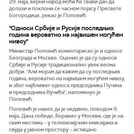
29. маја, верни народ моћи ће сваки дан да
долази и поклони се часном појасу Пресвете
Богородице, рекао је Поповић.
"Односи Србије и Русије последњих
година вероватно на највишем могућем
нивоу"
Министар Поповић коментарисао је и односе
Београда и Москве. Оценио је да су односи
Србије и Русије традиционално увек веома
добри. "Али морам да кажем да су последњих
година, вероватно на највишем могућем нивоу,
и због најближег односа председника Путина
и председника Вучића", напоменуо је
Поповић.
Поповић је навео да је недавно, поводом 9.
маја, Дана победе, боравио у Москви, где је на
свим местима – у телевизијским емисијама и
свуда у јавном простору – истицано