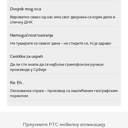
Dvojnik mog oca
Вероватно свако од нас има свог двојника са којим дели и
сличну ДНК
Nemogućnost tusiranja
Не туширате се сваког дана – не стидите се, то је здраво
Cestitke za uspeh
Да ли сте знали да се најбоље грамофонске ручице
производе у Србији
Re: Eh...
Лесковачка спржа – производ са заштићеним географским
пореклом
Преузмите РТС мобилну апликацију