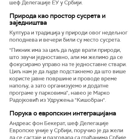
шеф Делегације ЕУ у Србији.
Природа као простор сусрета и
заједништва
Култура и традиција у природи овог недељног
поподнева и вечери били су место сусрета.
"Пикник има за циљ да људе врати природи,
што звучи једноставно, али ми желимо да се
фокусирамо управо на те једноставне ствари.
Циљ нам је да људе подстакнемо да што више
користе јавне површине и проводе време
напољу, а зато организујемо и додатне
програме у парковима“, навео је Марко
Радојковић из Удружења "Кишобран".
Порука о европским интеграцијама
Андреас фон Бекерат, шеф Делегације
Европске уније у Србији, поручио је да жели
да се састаје и разговара са грађанима Србије