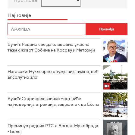
Прогноза
Најновије
Вучић: Радимо све да олакшамо ужасно
тежак живот Србима на Косову и Метохији
Нагасаки: Нуклеарно оружје није нужно, већ
апсолутно зло
Вучић: Стари железнички мост биће
најмодернија атракција, завршетак до Експа
Преминуо радник РТС-а Богдан Мркобрада
- Боле.