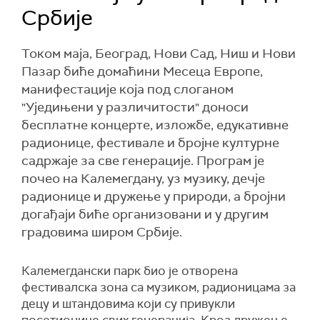
Србије
Током маја, Београд, Нови Сад, Ниш и Нови
Пазар биће домаћини Месеца Европе,
манифестације која под слоганом
"Уједињени у различитости" доноси
бесплатне концерте, изложбе, едукативне
радионице, фестивале и бројне културне
садржаје за све генерације. Програм је
почео на Калемегдану, уз музику, дечје
радионице и дружење у природи, а бројни
догађаји биће организовани и у другим
градовима широм Србије.
Калемегдански парк био је отворена
фестивалска зона са музиком, радионицама за
децу и штандовима који су привукли