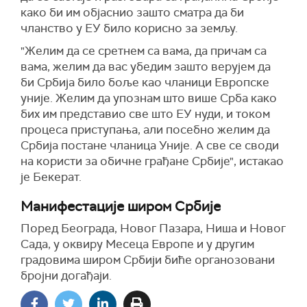
како би им објаснио зашто сматра да би
чланство у ЕУ било корисно за земљу.
"Желим да се сретнем са вама, да причам са
вама, желим да вас убедим зашто верујем да
би Србија било боље као чланици Европске
уније. Желим да упознам што више Срба како
бих им представио све што ЕУ нуди, и током
процеса приступања, али посебно желим да
Србија постане чланица Уније. А све се своди
на користи за обичне грађане Србије", истакао
је Бекерат.
Манифестације широм Србије
Поред Београда, Новог Пазара, Ниша и Новог
Сада, у оквиру Месеца Европе и у другим
градовима широм Србији биће органозовани
бројни догађаји.