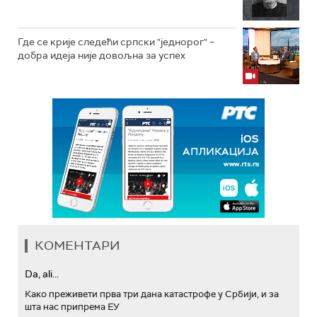
Где се крије следећи српски "једнорог" –
добра идеја није довољна за успех
КОМЕНТАРИ
Da, ali...
Како преживети прва три дана катастрофе у Србији, и за
шта нас припрема ЕУ