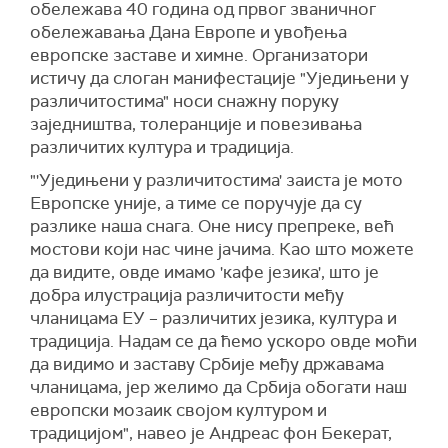
обележава 40 година од првог званичног
обележавања Дана Европе и увођења
европске заставе и химне. Организатори
истичу да слоган манифестације "Уједињени у
различитостима" носи снажну поруку
заједништва, толеранције и повезивања
различитих култура и традиција.
"'Уједињени у различитостима' заиста је мото
Европске уније, а тиме се поручује да су
разлике наша снага. Оне нису препреке, већ
мостови који нас чине јачима. Као што можете
да видите, овде имамо 'кафе језика', што је
добра илустрација различитости међу
чланицама ЕУ – различитих језика, култура и
традиција. Надам се да ћемо ускоро овде моћи
да видимо и заставу Србије међу државама
чланицама, јер желимо да Србија обогати наш
европски мозаик својом културом и
традицијом", навео је Андреас фон Бекерат,