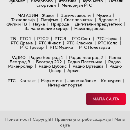
|
|
|
|
Рукомет
Ватерполо
Атлетика
Ауто-мото
Остали
|
спортови
Меморијал РТС
|
|
|
МАГАЗИН
Живот
Занимљивости
Музика
|
|
|
|
Технологијa
Путујемо
Свет познатих
Здравље
|
|
|
|
Филм и ТВ
Наука
Природа
Дигитални предузетник
|
За мале велике хероје
Наизглед здрав
|
|
|
|
|
ТВ
РТС 1
РТС 2
РТС 3
РТС Свет
РТС Наука
|
|
|
|
РТС Драма
РТС Живот
РТС Класика
РТС Коло
|
|
РТС Трезор
РТС Музика
РТС Полетарац
|
|
РАДИО
Радио Београд 1
Радио Београд 2
Радио
|
|
|
Београд 3
Београд 202
Радио Плетеница
Радио
|
|
|
Рокенролер
Радио Џубокс
Радио Вртешка
Радио
|
Џезер
Архив
|
|
|
|
РТС
Контакт
Маркетинг
Јавне набавке
Конкурси
Интернет портал
МАПА САЈТА
Приватност
Copyright
Правила употребе садржаја
Мапа
|
|
|
сајта