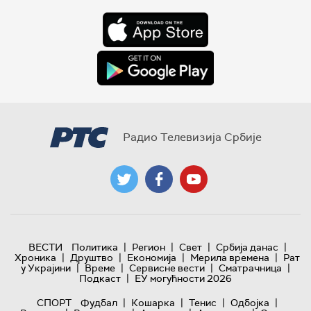
Радио Телевизија Србије
|
|
|
|
ВЕСТИ
Политика
Регион
Свет
Србија данас
|
|
|
|
Хроника
Друштво
Економија
Мерила времена
Рат
|
|
|
|
у Украјини
Време
Сервисне вести
Сматрачница
|
Подкаст
ЕУ могућности 2026
|
|
|
|
СПОРТ
Фудбал
Кошарка
Тенис
Одбојка