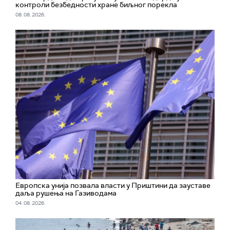
контроли безбедности хране биљног порекла
08. 08. 2026.
Европска унија позвала власти у Приштини да зауставе
даља рушења на Газиводама
04. 08. 2026.