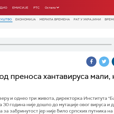
АДИО
ЕМИСИЈЕ
РТС
Остало
РУШТВО
ЕКОНОМИЈА
МЕРИЛА ВРЕМЕНА
РАТ У УКРАЈИНИ
ВРЕМ
 од преноса хантавируса мали,
зеру и однео три живота, директорка Института "Ба
30 година није дошло до мутације овог вируса и д
а за забринутост јер није било српских путника н