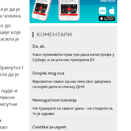
је да је
а човека.
ло до
ције које
КОМЕНТАРИ
ласила је
Da, ali...
Како преживети прва три дана катастрофе у
Србији, и за шта нас припрема ЕУ
абринутост
Dvojnik mog oca
ла да је
Вероватно свако од нас има свог двојника
са којим дели и сличну ДНК
 људе и
иликом
Nemogućnost tusiranja
рисутни
Не туширате се сваког дана – не стидите се,
то је здраво
и
тип
Cestitke za uspeh