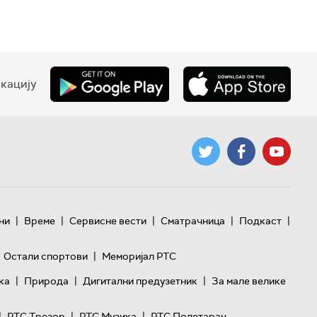
кацију
|
|
|
|
|
ни
Време
Сервисне вести
Сматрачница
Подкаст
|
Остали спортови
Меморијал РТС
|
|
|
ка
Природа
Дигитални предузетник
За мале велике
|
|
|
РТС Трезор
РТС Музика
РТС Полетарац