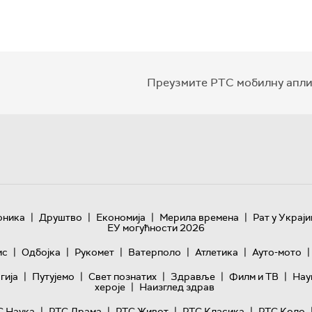
Преузмите РТС мобилну апли
|
|
|
|
оника
Друштво
Економија
Мерила времена
Рат у Украји
ЕУ могућности 2026
|
|
|
|
|
|
ис
Одбојка
Рукомет
Ватерполо
Атлетика
Ауто-мото
|
|
|
|
|
гијa
Путујемо
Свет познатих
Здравље
Филм и ТВ
Нау
|
хероје
Наизглед здрав
|
|
|
|
С Наука
РТС Драма
РТС Живот
РТС Класика
РТС Коло