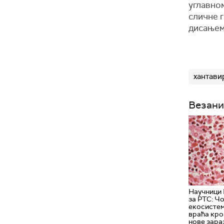
углавном
сличне 
дисањем
хантави
Везани
Научници 
за РТС: Ч
екосистеме
враћа кро
нове зара