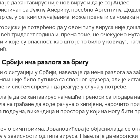
а је да хантавирус није нов вирус и да је сој Андес
истичан за Јужну Америку, посебно Аргентину. Додала 
ер се, у ретким случајевима, може пренети са човека н
оријски је потврђено да у овом типу вируса није дош
 већ тридесет година и, према томе, не очекујемо мута
и и које су опасност, као што је то било у ковиду”, наг
ић.
 Србији има разлога за бригу
 о ситуацији у Србији, навела је да нема разлога за з
емљи није било путника са спорног крузера, али је истак
ени систем спреман да реагује у случају потребе.
а је да се хантавирус најчешће преноси са глодара на
а на грађане да воде рачуна о хигијени, нарочито пр
 подрума, викендица и простора у којима могу бити п
реч о симптомима, Јовановићева је објаснила да се он
у у зависности од типа вируса. Навела је да европски 