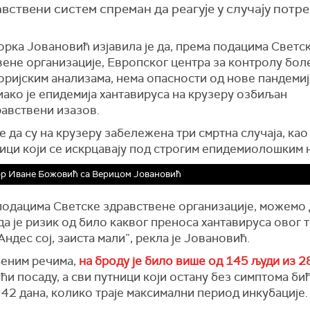
авствени систем спреман да реагује у случају потре
рка Јовановић изјавила је да, према подацима Светс
ене организације, Европског центра за контролу бол
оријским анализама, нема опасности од нове пандемиј
иако је епидемија хантавируса на крузеру озбиљан
равствени изазов.
е да су на крузеру забележена три смртна случаја, као 
ници који се искрцавају под строгим епидемиолошким 
р Иване Божовић са Верицом Јовановић
подацима Светске здравствене организације, можемо 
а је ризик од било каквог преноса хантавируса овог т
Андес сој, заиста мали”, рекла је Јовановић.
еним речима,
на броду је било више од 145 људи из 2
ћи посаду, а сви путници који остану без симптома би
42 дана, колико траје максимални период инкубације.