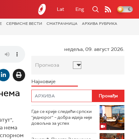
Lat
Eng
Е
СЕРВИСНЕ ВЕСТИ
СМАТРАЧНИЦА
АРХИВА РУБРИКА
недеља, 09. август 2026.
Прогноза
Најновије
 нема
Где се крије следећи српски
"једнорог" – добра идеја није
тут",
довољна за успех
а нема
а спорном