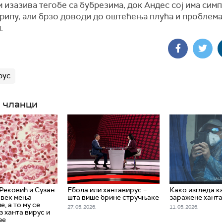
 изазива тегобе са бубрезима, док Андес сој има сим
грипу, али брзо доводи до оштећења плућа и проблема
.
рус
 чланци
Рековић и Сузан
Ебола или хантавирус –
Како изгледа к
овек мења
шта више брине стручњаке
заражене хант
, а то му се
27. 05. 2026.
11. 05. 2026.
з ханта вирус и
зе