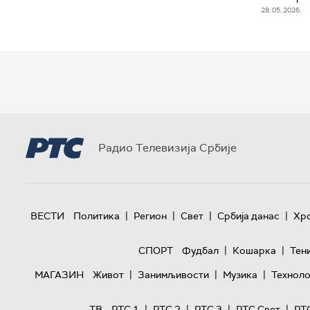
28. 05. 2026.
Радио Телевизија Србије
|
|
|
|
ВЕСТИ
Политика
Регион
Свет
Србија данас
Хр
|
|
СПОРТ
Фудбал
Кошарка
Тен
|
|
|
МАГАЗИН
Живот
Занимљивости
Музика
Техноло
|
|
|
|
ТВ
РТС 1
РТС 2
РТС 3
РТС Свет
РТ