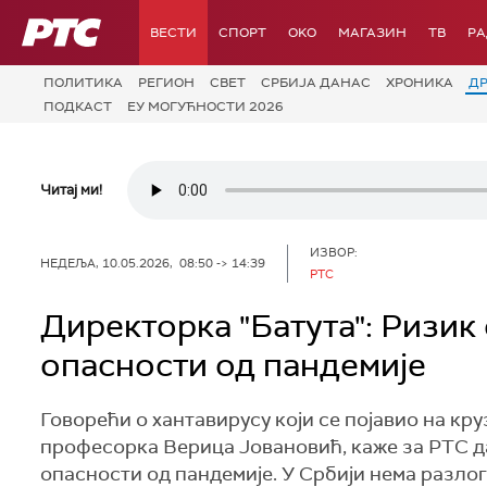
РТС
ВЕСТИ
СПОРТ
OKO
МАГАЗИН
ТВ
Р
ПОЛИТИКА
РЕГИОН
СВЕТ
СРБИЈА ДАНАС
ХРОНИКА
Д
ПОДКАСТ
ЕУ МОГУЋНОСТИ 2026
Читај ми!
ИЗВОР:
НЕДЕЉА, 10.05.2026, 08:50 -> 14:39
РТС
Директорка "Батута": Ризик
опасности од пандемије
Говорећи о хантавирусу који се појавио на кру
професорка Верица Јовановић, каже за РТС да 
опасности од пандемије. У Србији нема разлог