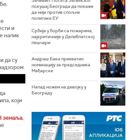
Зечевић: Посета Зеленског
бе.
покушај Београда да покаже
да није против спољне
политике ЕУ
ке
ести и
Србија у борби са пожарима,
е налик
најкритичније у Делиблатској
пешчари
Андраш Бака прихватио
и да су
номинацију за председника
надзором.
Мађарске
Напад ножем на девојку у
да
Београду
ипа, који
8 земаља
,
ће