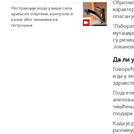
Објаснил
Рестрикције воде у више села
карактер
ариљске општине, контроле и
опасан ј
казне због ненаменске
потрошње
"Лаборат
мутација
су ризиц
Јованов
Да ли у
Говорећи
и да у з
здравств
Подсетил
апеловал
чишћења
глодари.
Када је 
разликуј