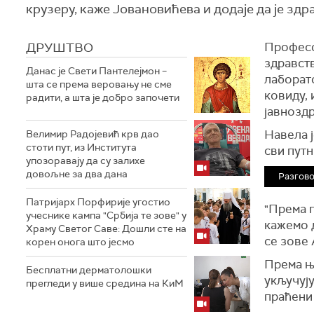
крузеру, каже Јовановићева и додаје да је здр
ДРУШТВО
Професо
здравств
Данас је Свети Пантелејмон –
лаборат
шта се према веровању не сме
ковиду, 
радити, а шта је добро започети
јавнозд
Навела ј
Велимир Радојевић крв дао
стоти пут, из Института
сви пут
упозоравају да су залихе
довољне за два дана
Разгово
Патријарх Порфирије угостио
"Према 
учеснике кампа "Србија те зове" у
кажемо д
Храму Светог Саве: Дошли сте на
се зове 
корен онога што јесмо
Према њ
Бесплатни дерматолошки
укључују
прегледи у више средина на КиМ
праћени 