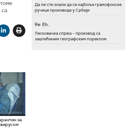
птоме
Да ли сте знали да се најбоље грамофонске
 са
ручице производе у Србији
Re: Eh...
Лесковачка спржа – производ са
заштићеним географским пореклом
арантин за
авирусом