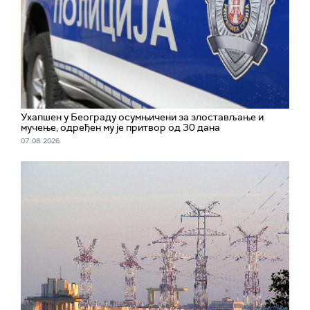
Ухапшен у Београду осумњичени за злостављање и
мучење, одређен му је притвор од 30 дана
07. 08. 2026.