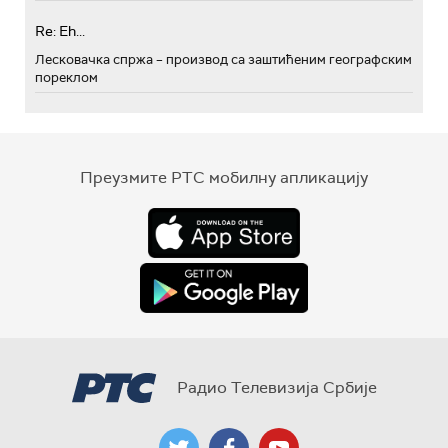
Re: Eh...
Лесковачка спржа – производ са заштићеним географским
пореклом
Преузмите РТС мобилну апликацију
Радио Телевизија Србије