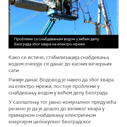
Проблеми са снабдевањем водом у већем делу
Београда због квара на електро-мрежи
Како се истиче, стабилизација снабдевања
водом очекује се данас до касних вечерњих
сати.
Раније данас Водовод је навео да због квара
на електро-мрежи, постоје проблеми у
снабдевању водом у већем делу Београда.
У саопштењу тог јавно-комуналног предузећа
речено је да је дошло до великог квара у
примарном снабдевању електричном
енергијом целокупног београдског