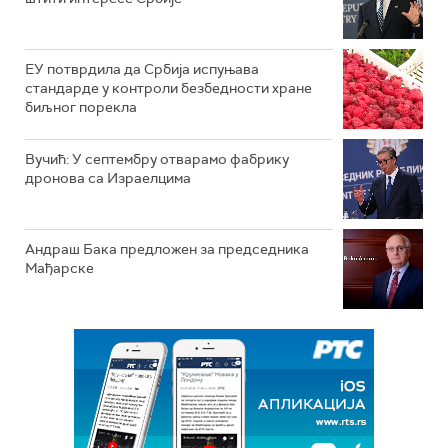
ЕУ потврдила да Србија испуњава
стандарде у контроли безбедности хране
биљног порекла
Вучић: У септембру отварамо фабрику
дронова са Израелцима
Андраш Бакa предложен за председника
Мађарске