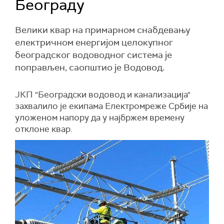
Београду
Велики квар на примарном снабдевању
електричном енергијом целокупног
београдског водоводног система је
поправљен, саопштио је Водовод.
ЈКП "Београдски водовод и канализација"
захвалило је екипама Електромреже Србије на
уложеном напору да у најбржем времену
отклоне квар.