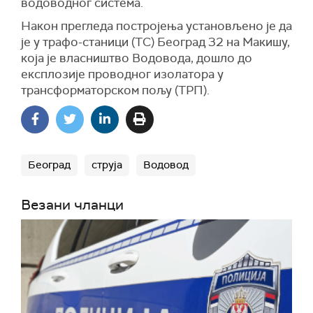
водоводног система.
Након прегледа постројења установљено је да
је у трафо-станици (ТС) Београд 32 на Макишу,
која је власништво Водовода, дошло до
експлозије проводног изолатора у
трансформаторском пољу (ТРП).
Београд
струја
Водовод
Везани чланци