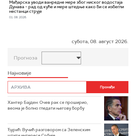
Мађарска уводи ванредне мере због ниског водостаја
Дунава – рад од куће и мере штедње како би се избегли
нестанци струје
01. 08. 2026.
субота, 08. август 2026.
Прогноза
Најновије
Хантер Бајден: Очев рак се проширио,
веома је болно гледати његову борбу
Ђурић: Вучић разговором са Зеленским
штити интересе Србије