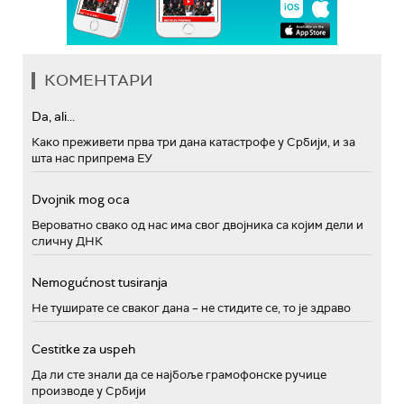
КОМЕНТАРИ
Da, ali...
Како преживети прва три дана катастрофе у Србији, и за
шта нас припрема ЕУ
Dvojnik mog oca
Вероватно свако од нас има свог двојника са којим дели и
сличну ДНК
Nemogućnost tusiranja
Не туширате се сваког дана – не стидите се, то је здраво
Cestitke za uspeh
Да ли сте знали да се најбоље грамофонске ручице
производе у Србији