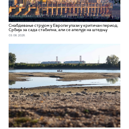
Снабдевање струјом у Европи улази у критичан период;
Србија за сада стабилна, али се апелује на штедњу
03. 08. 2026.