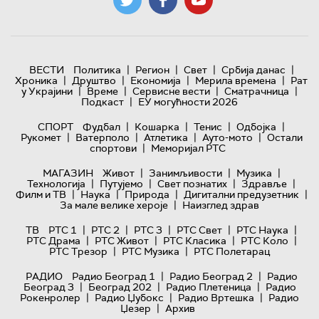
|
|
|
|
ВЕСТИ
Политика
Регион
Свет
Србија данас
|
|
|
|
Хроника
Друштво
Економија
Мерила времена
Рат
|
|
|
|
у Украјини
Време
Сервисне вести
Сматрачница
|
Подкаст
ЕУ могућности 2026
|
|
|
|
СПОРТ
Фудбал
Кошарка
Тенис
Одбојка
|
|
|
|
Рукомет
Ватерполо
Атлетика
Ауто-мото
Остали
|
спортови
Меморијал РТС
|
|
|
МАГАЗИН
Живот
Занимљивости
Музика
|
|
|
|
Технологијa
Путујемо
Свет познатих
Здравље
|
|
|
|
Филм и ТВ
Наука
Природа
Дигитални предузетник
|
За мале велике хероје
Наизглед здрав
|
|
|
|
|
ТВ
РТС 1
РТС 2
РТС 3
РТС Свет
РТС Наука
|
|
|
|
РТС Драма
РТС Живот
РТС Класика
РТС Коло
|
|
РТС Трезор
РТС Музика
РТС Полетарац
|
|
РАДИО
Радио Београд 1
Радио Београд 2
Радио
|
|
|
Београд 3
Београд 202
Радио Плетеница
Радио
|
|
|
Рокенролер
Радио Џубокс
Радио Вртешка
Радио
|
Џезер
Архив