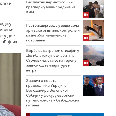
Бесплатни дерматолошки
као и
прегледи у више средина на
КиМ
радњу
Рестрикције воде у више села
зивање
ариљске општине, контроле и
е у две
казне због ненаменске
потрошње
раћајних
Борба са ватреном стихијом у
Делиблатској пешчари и на
Столовима, стање на терену
зависи од температуре и
ветра
Званична посета
председника Украјине
Володимира Зеленског
Србији - у фокусу европски
пут, економска и безбедносна
питања