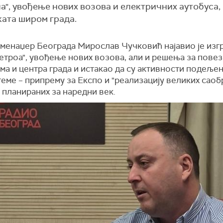
", увођење нових возова и електричних аутобуса, 
ката широм града.
 менаџер Београда Мирослав Чучковић најавио је изг
метроа", увођење нових возова, али и решења за пове
а и центра града и истакао да су активности подељен
еме – припрему за Експо и "реализацију великих саоб
 планираних за наредни век.