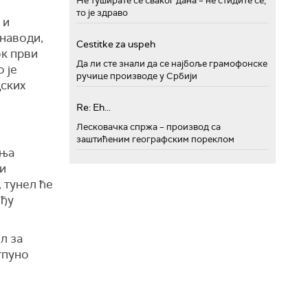
Не туширате се сваког дана – не стидите се,
то је здраво
 и
 наводи,
Cestitke za uspeh
ок први
Да ли сте знали да се најбоље грамофонске
 је
ручице производе у Србији
дских
Re: Eh...
Лесковачка спржа – производ са
заштићеним географским пореклом
дња
ти
 тунел ће
еђу
л за
тпуно