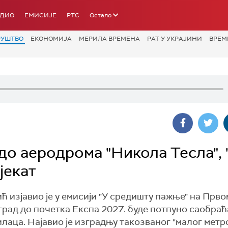
АДИО
ЕМИСИЈЕ
РТС
Остало
РУШТВО
ЕКОНОМИЈА
МЕРИЛА ВРЕМЕНА
РАТ У УКРАЈИНИ
ВРЕМ
до аеродрома "Никола Тесла", 
јекат
изјавио је у емисији "У средишту пажње" на Прво
град до почетка Експа 2027. буде потпуно саобраћ
аца. Најавио је изградњу такозваног "малог метро