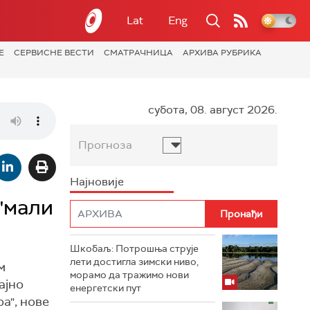
Lat
Eng
Е
СЕРВИСНЕ ВЕСТИ
СМАТРАЧНИЦА
АРХИВА РУБРИКА
субота, 08. август 2026.
Прогноза
Најновије
"мали
Шкобаљ: Потрошња струје
лети достигла зимски ниво,
м
морамо да тражимо нови
ајно
енергетски пут
а", нове