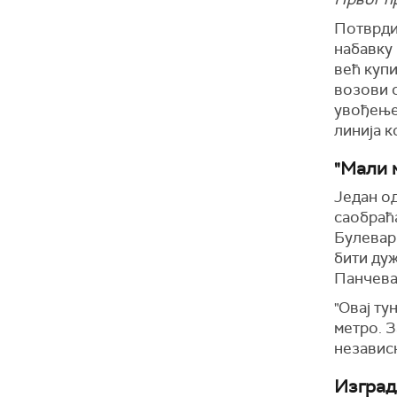
Потврдио
набавку 
већ купи
возови с
увођење
линија к
"Мали 
Један од
саобраћа
Булевар
бити ду
Панчевач
"Овај ту
метро. З
независн
Изград