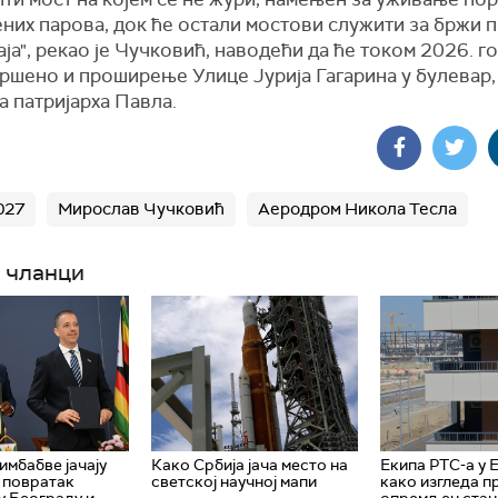
них парова, док ће остали мостови служити за бржи 
ја", рекао је Чучковић, наводећи да ће током 2026. г
ршено и проширење Улице Јурија Гагарина у булевар,
 патријарха Павла.
027
Мирослав Чучковић
Аеродром Никола Тесла
 чланци
имбабве јачају
Како Србија јача место на
Екипа РТС-а у 
 повратак
светској научној мапи
како изгледа п
у Београду и
опремљен стан