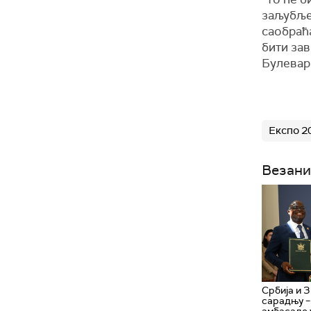
заљубље
саобраћа
бити зав
Булевара
Експо 2
Везани
Србија и З
сарадњу –
амбасаде 