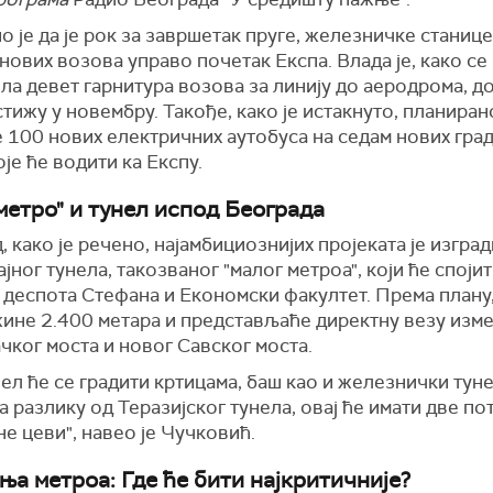
 је да је рок за завршетак пруге, железничке станице
нових возова управо почетак Експа. Влада је, како се
ла девет гарнитура возова за линију до аеродрома, д
тижу у новембру. Такође, како је истакнуто, планирано
 100 нових електричних аутобуса на седам нових гра
оје ће водити ка Експу.
метро" и тунел испод Београда
, како је речено, најамбициознијих пројеката је изгра
јног тунела, такозваног "малог метроа", који ће споји
 деспота Стефана и Економски факултет. Према плану,
жине 2.400 метара и представљаће директну везу изм
ког моста и новог Савског моста.
нел ће се градити кртицама, баш као и железнички туне
а разлику од Теразијског тунела, овај ће имати две по
е цеви", навео је Чучковић.
ња метроа: Где ће бити најкритичније?