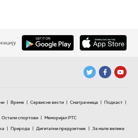
кацију
|
|
|
|
|
ни
Време
Сервисне вести
Сматрачница
Подкаст
|
Остали спортови
Меморијал РТС
|
|
|
ка
Природа
Дигитални предузетник
За мале велике