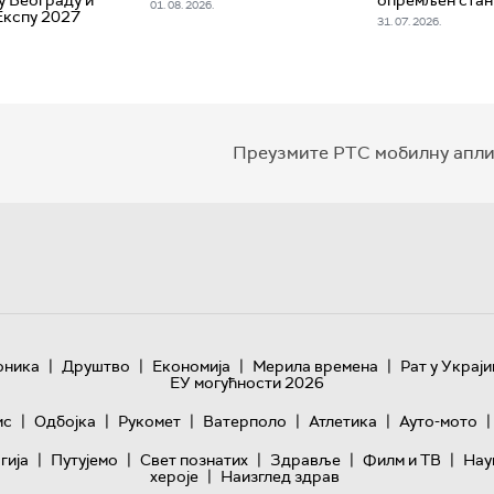
01. 08. 2026.
Експу 2027
31. 07. 2026.
Преузмите РТС мобилну апли
|
|
|
|
оника
Друштво
Економија
Мерила времена
Рат у Украји
ЕУ могућности 2026
|
|
|
|
|
|
ис
Одбојка
Рукомет
Ватерполо
Атлетика
Ауто-мото
|
|
|
|
|
гијa
Путујемо
Свет познатих
Здравље
Филм и ТВ
Нау
|
хероје
Наизглед здрав