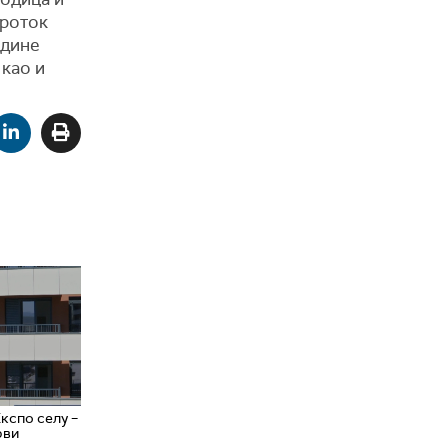
проток
одине
 као и
Експо селу –
рви