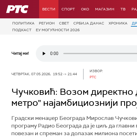
РТС
ВЕСТИ
СПОРТ
OKO
МАГАЗИН
ТВ
Р
ПОЛИТИКА
РЕГИОН
СВЕТ
СРБИЈА ДАНАС
ХРОНИКА
Д
ПОДКАСТ
ЕУ МОГУЋНОСТИ 2026
Читај ми!
ИЗВОР:
ЧЕТВРТАК, 07.05.2026, 19:52 -> 21:44
РТС
Чучковић: Возом директно 
метро" најамбициознији про
Градски менаџер Београда Мирослав Чучковић 
програму Радио Београда да је циљ да главни 
повезан и спреман за долазак милиона посетил