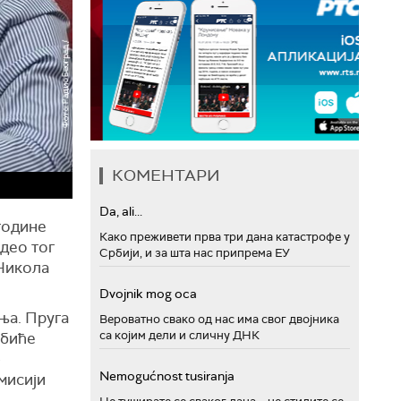
КОМЕНТАРИ
Da, ali...
године
Како преживети прва три дана катастрофе у
 део тог
Србији, и за шта нас припрема ЕУ
Никола
Dvojnik mog oca
ња. Пруга
Вероватно свако од нас има свог двојника
са којим дели и сличну ДНК
 биће
–
Nemogućnost tusiranja
мисији