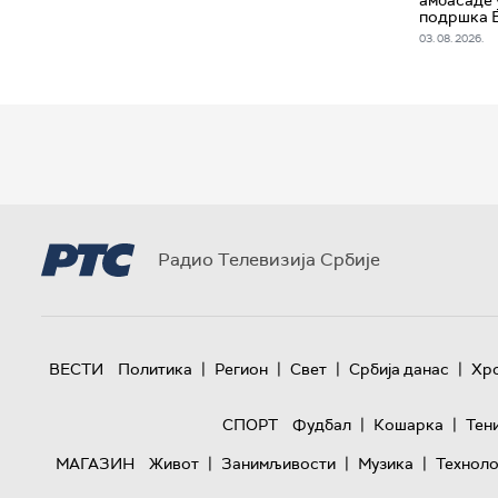
подршка 
03. 08. 2026.
Радио Телевизија Србије
|
|
|
|
ВЕСТИ
Политика
Регион
Свет
Србија данас
Хр
|
|
СПОРТ
Фудбал
Кошарка
Тен
|
|
|
МАГАЗИН
Живот
Занимљивости
Музика
Техноло