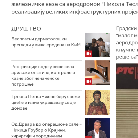
железничке везе са аеродромом "Никола Тесла
реализацију великих инфраструктурних проје
ДРУШТВО
Градски
"малог 
Бесплатни дерматолошки
аеродром
прегледи у више средина на КиМ
кључне т
решења"
Рестрикције воде у више села
ариљске општине, контроле и
казне због ненаменске
потрошње
Трнова Петка – жене беру свеже
цвеће и њиме украшавају своје
домове
Од Дрвара до операционе сале –
Никица Грубор о Крајини,
хирургији и породичним