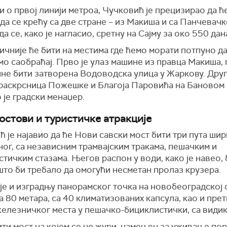
 о првој линији метроа, Чучковић је прецизирао да 
 да се крећу са две стране – из Макиша и са Панчевачк
 да се, како је нагласио, сретну на Сајму за око 550 дан
ичније ће бити на местима где ћемо морати потпуно д
о саобраћај. Прво је улаз машине из правца Макиша, 
ине бити затворена Водоводска улица у Жаркову. Друг
 раскрсница Пожешке и Благоја Паровића на Бановом 
 је градски менаџер.
остови и туристичке атракције
 је најавио да ће Нови савски мост бити три пута шир
ог, са независним трамвајским тракама, пешачким и
тичким стазама. Његов распон у води, како је навео,
што би требало да омогући несметан пролаз крузера.
је и изградњу панорамског точка на новобеоградској 
 80 метара, са 40 климатизованих капсула, као и пре
железничког места у пешачко-бициклистички, са види
ити мост на којем се не жури, намењен за уживање по