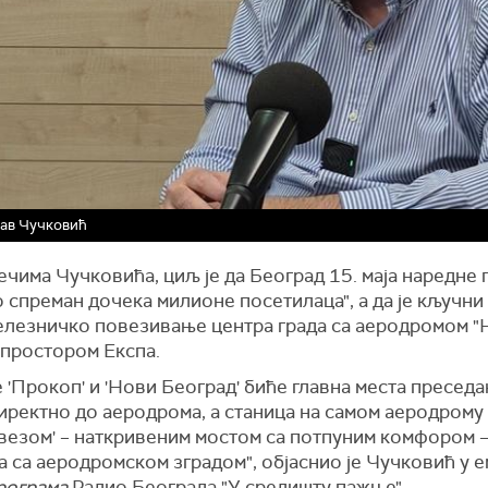
ав Чучковић
чима Чучковића, циљ је да Београд 15. маја наредне 
 спреман дочека милионе посетилаца", а да је кључни
елезничко повезивање центра града са аеродромом "
 простором Експа.
 'Прокоп' и 'Нови Београд' биће главна места преседа
иректно до аеродрома, а станица на самом аеродрому
 везом' – наткривеним мостом са потпуним комфором 
 са аеродромском зградом", објаснио је Чучковић у е
рограма
Радио Београда "У средишту пажње".