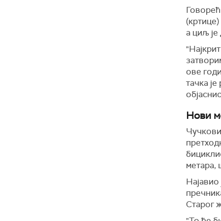
Говорећи
(кртице)
а циљ је
"Најкрит
затворим
ове год
тачка је
објаснио
Нови м
Чучковић
претходн
бициклис
метара, 
Најавио 
пречника
Старог 
"То ће б