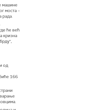
ће машине
ог моста –
а рада.
а
где ће већ
а кризна
брду",
и од
 биће 166
страни
тварање
ковцима.
родица и