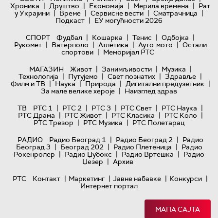
|
|
|
|
Хроника
Друштво
Економија
Мерила времена
Рат
|
|
|
|
у Украјини
Време
Сервисне вести
Сматрачница
|
Подкаст
ЕУ могућности 2026
|
|
|
|
СПОРТ
Фудбал
Кошарка
Тенис
Одбојка
|
|
|
|
Рукомет
Ватерполо
Атлетика
Ауто-мото
Остали
|
спортови
Меморијал РТС
|
|
|
МАГАЗИН
Живот
Занимљивости
Музика
|
|
|
|
Технологијa
Путујемо
Свет познатих
Здравље
|
|
|
|
Филм и ТВ
Наука
Природа
Дигитални предузетник
|
За мале велике хероје
Наизглед здрав
|
|
|
|
|
ТВ
РТС 1
РТС 2
РТС 3
РТС Свет
РТС Наука
|
|
|
|
РТС Драма
РТС Живот
РТС Класика
РТС Коло
|
|
РТС Трезор
РТС Музика
РТС Полетарац
|
|
РАДИО
Радио Београд 1
Радио Београд 2
Радио
|
|
|
Београд 3
Београд 202
Радио Плетеница
Радио
|
|
|
Рокенролер
Радио Џубокс
Радио Вртешка
Радио
|
Џезер
Архив
|
|
|
|
РТС
Контакт
Маркетинг
Јавне набавке
Конкурси
Интернет портал
МАПА САЈТА