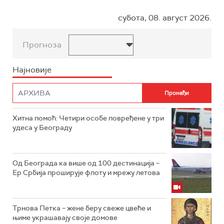
субота, 08. август 2026.
Прогноза
Најновије
Хитна помоћ: Четири особе повређене у три
удеса у Београду
Од Београда ка више од 100 дестинација –
Ер Србија проширује флоту и мрежу летова
Трнова Петка – жене беру свеже цвеће и
њиме украшавају своје домове