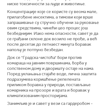
ниске токсичности за људе и животиње.
Концентрације које се користе су веома мале,
прилагођене инсектима, а тимови који врше
запрашивање су стручно обучени за руковање
овим средствима, чинећи цео процес још
безбеднијим. Иако нема опасности, савет је да
се грађани склоне док возило не прође, а већ
после десетак до петнаест минута боравак
напољу је потпуно безбедан.
Док се "Градска чистоћа" бори против
комараца на јавним површинама, борба у
сопственом дому и дворишту остаје на нама.
Поред уклањања стајаће воде, лична заштита
подразумева коришћење репелената
приликом боравка у природи, постављање
комарника на прозоре и врата и боравак у
климатизованим просторијама.
Занимљив је и савет у вези са гардеробом –