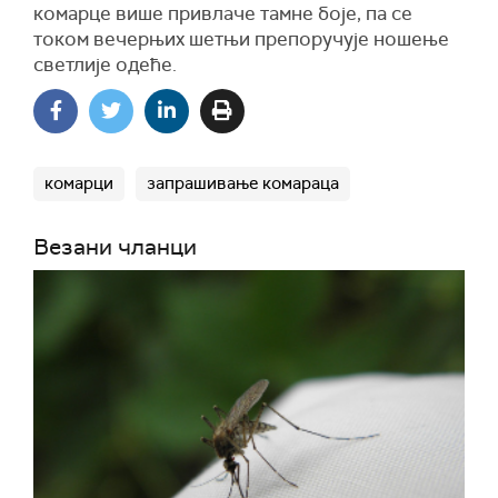
комарце више привлаче тамне боје, па се
током вечерњих шетњи препоручује ношење
светлије одеће.
комарци
запрашивање комараца
Везани чланци