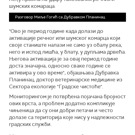
шумских комараца.
Разговор Миље Гогић са Дубравком Планинац
"Ово је период године када долази до
активације речног или шумског комарца који
своје станиште налази не само уз обалу река,
него и испод лишћа, у блату, у дупљама дрвећа.
Његова активација је за овај период године
доста значајна, односно сваке године се
активира у ово време", објашњава Дубравка
Планинац, доктор ветеринарске медицине из
Сектора екологије "Градске чистоће".
Мониторингом је потврђена појачана бројност
ових врста, а проблем додатно компликује
чињеница да су они добри летачи и често
долазе са територија које нису у надлежности
градских служби.