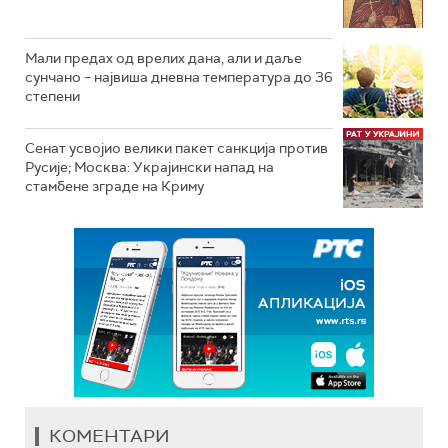
Мали предах од врелих дана, али и даље
сунчано – највиша дневна температура до 36
степени
Сенат усвојио велики пакет санкција против
Русије; Москва: Украјински напад на
стамбене зграде на Криму
КОМЕНТАРИ