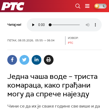
РТС
Читај ми!
ИЗВОР:
ПЕТАК, 08.05.2026, 05:55 -> 06:04
РТС
Једна чаша воде – триста
комараца, како грађани
могу да спрече најезду
Чини се да их је сваке године све више и да