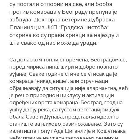
су постали отпорни на све, али борба
против комараца у Београду препуна је
заблуда. Докторка ветерине Дубравка
Планинац из ЈКП "Градска чистоћа"
открива ко су прави кривци за најезду и
шта свако од нас може да уради.
Са доласком топлијег времена, Београдом се,
поред мириса липа, шири и добро познато
зујање. Сваке године стиче се утисак да је
комараца "никад више", али стручњаци
објашњавају да ситуација није алармантна, већ
је реч о природном циклусу и активацији
одређених врста комараца. Београд, град на
ушћу двеју река, са густом вегетацијом дуж
обала Саве и Дунава, представља идеално
станиште за њихово размножавање. Зато су
излетишта попут Аде Циганлије и Кошутњака
међу првима на удару такозваних речних и