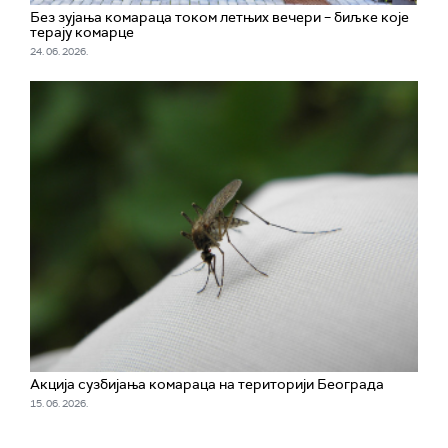
Без зујања комараца током летњих вечери – биљке које
терају комарце
24. 06. 2026.
Акција сузбијања комараца на територији Београда
15. 06. 2026.