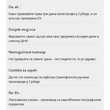
Da, ali...
Како преживети прва три дана катастрофе у Србији, и за
шта нас припрема ЕУ
Dvojnik mog oca
Вероватно свако од нас има свог двојника са којим дели и
сличну ДНК
Nemogućnost tusiranja
Не туширате се сваког дана – не стидите се, то је здраво
Cestitke za uspeh
Да ли сте знали да се најбоље грамофонске ручице
производе у Србији
Re: Eh...
Лесковачка спржа – производ са заштићеним географским
пореклом