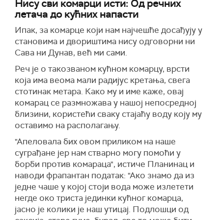
Нису сви комарци исти: Од речних
летача до кућних напасти
Ипак, за комарце који нам најчешће досађују у
становима и двориштима нису одговорни ни
Сава ни Дунав, већ ми сами.
Реч је о такозваном кућном комарцу, врсти
која има веома мали радијус кретања, свега
стотинак метара. Како му и име каже, овај
комарац се размножава у нашој непосредној
близини, користећи сваку стајаћу воду коју му
оставимо на располагању.
"Апеловала бих овом приликом на наше
суграђане јер нам стварно могу помоћи у
борби против комараца", истиче Планинац и
наводи фрапантан податак: "Ако знамо да из
једне чаше у којој стоји вода може излетети
негде око триста јединки кућног комарца,
јасно је колики је наш утицај. Подлошци од