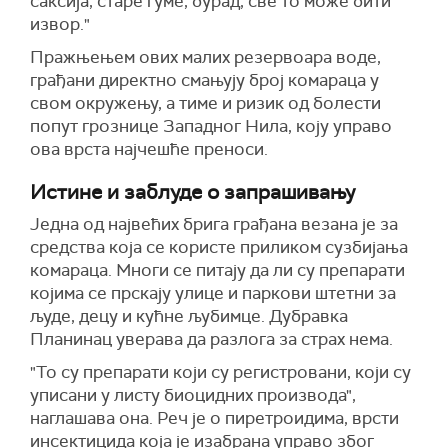
саксија, старе гуме, бурад, све то може бити
извор."
Пражњењем ових малих резервоара воде,
грађани директно смањују број комараца у
свом окружењу, а тиме и ризик од болести
попут грознице Западног Нила, коју управо
ова врста најчешће преноси.
Истине и заблуде о запрашивању
Једна од највећих брига грађана везана је за
средства која се користе приликом сузбијања
комараца. Многи се питају да ли су препарати
којима се прскају улице и паркови штетни за
људе, децу и кућне љубимце. Дубравка
Планинац уверава да разлога за страх нема.
"То су препарати који су регистровани, који су
уписани у листу биоцидних производа",
наглашава она. Реч је о пиретроидима, врсти
инсектицида која је изабрана управо због