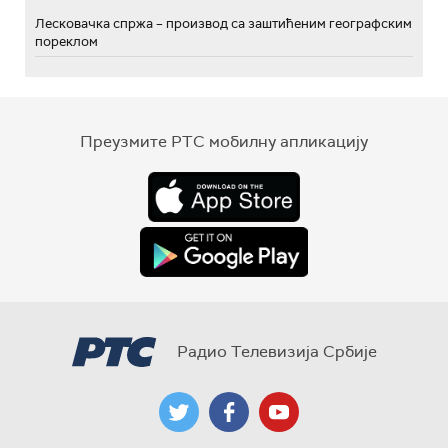
Лесковачка спржа – производ са заштићеним географским
пореклом
Преузмите РТС мобилну апликацију
Радио Телевизија Србије