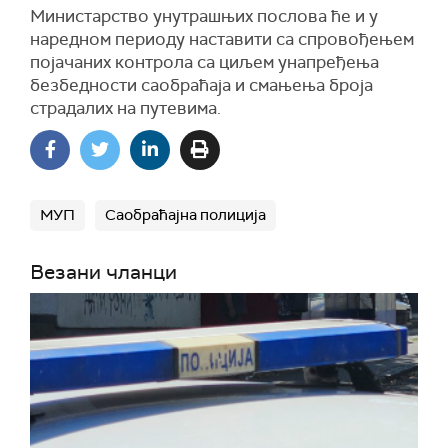
Министарство унутрашњих послова ће и у
наредном периоду наставити са спровођењем
појачаних контрола са циљем унапређења
безбедности саобраћаја и смањења броја
страдалих на путевима.
МУП
Саобраћајна полиција
Везани чланци