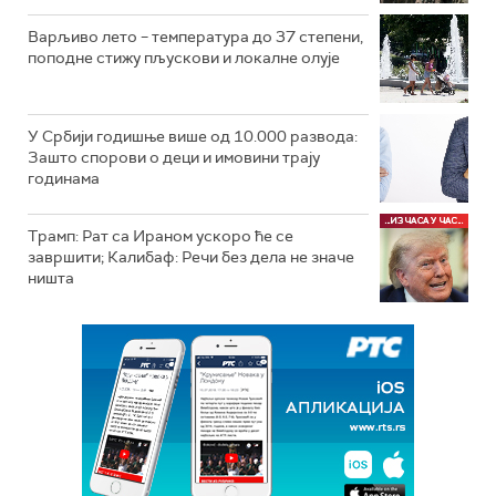
Варљиво лето – температура до 37 степени,
поподне стижу пљускови и локалне олује
У Србији годишње више од 10.000 развода:
Зашто спорови о деци и имовини трају
годинама
Трамп: Рат са Ираном ускоро ће се
завршити; Калибаф: Речи без дела не значе
ништа