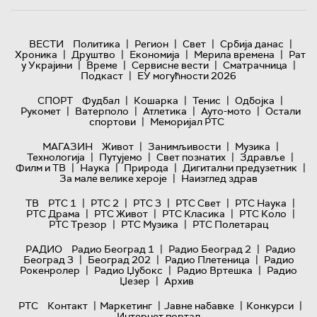
|
|
|
|
ВЕСТИ
Политика
Регион
Свет
Србија данас
|
|
|
|
Хроника
Друштво
Економија
Мерила времена
Рат
|
|
|
|
у Украјини
Време
Сервисне вести
Сматрачница
|
Подкаст
ЕУ могућности 2026
|
|
|
|
СПОРТ
Фудбал
Кошарка
Тенис
Одбојка
|
|
|
|
Рукомет
Ватерполо
Атлетика
Ауто-мото
Остали
|
спортови
Меморијал РТС
|
|
|
МАГАЗИН
Живот
Занимљивости
Музика
|
|
|
|
Технологијa
Путујемо
Свет познатих
Здравље
|
|
|
|
Филм и ТВ
Наука
Природа
Дигитални предузетник
|
За мале велике хероје
Наизглед здрав
|
|
|
|
|
ТВ
РТС 1
РТС 2
РТС 3
РТС Свет
РТС Наука
|
|
|
|
РТС Драма
РТС Живот
РТС Класика
РТС Коло
|
|
РТС Трезор
РТС Музика
РТС Полетарац
|
|
РАДИО
Радио Београд 1
Радио Београд 2
Радио
|
|
|
Београд 3
Београд 202
Радио Плетеница
Радио
|
|
|
Рокенролер
Радио Џубокс
Радио Вртешка
Радио
|
Џезер
Архив
|
|
|
|
РТС
Контакт
Маркетинг
Јавне набавке
Конкурси
Интернет портал