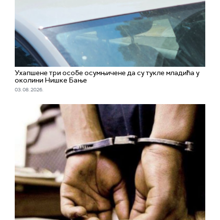
Ухапшенe три особе осумњичене да су тукле младића у
околини Нишке Бање
03. 08. 2026.