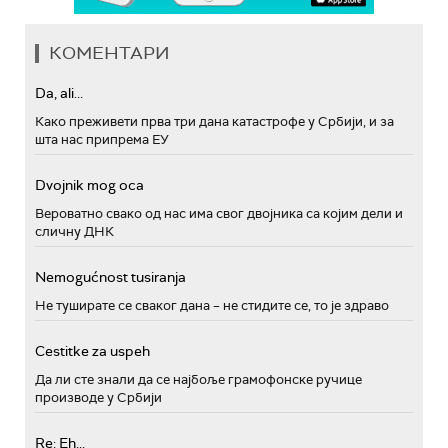
КОМЕНТАРИ
Da, ali...
Како преживети прва три дана катастрофе у Србији, и за
шта нас припрема ЕУ
Dvojnik mog oca
Вероватно свако од нас има свог двојника са којим дели и
сличну ДНК
Nemogućnost tusiranja
Не туширате се сваког дана – не стидите се, то је здраво
Cestitke za uspeh
Да ли сте знали да се најбоље грамофонске ручице
производе у Србији
Re: Eh...