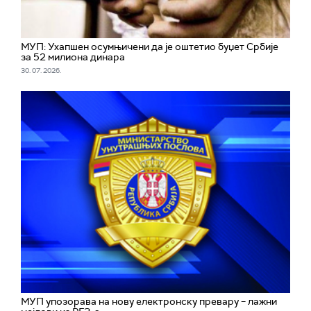
МУП: Ухапшен осумњичени да је оштетио буџет Србије
за 52 милиона динара
30. 07. 2026.
МУП упозорава на нову електронску превару – лажни