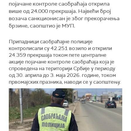
појачане контроле саобраћаја открила
више од 24.000 прекршаја. Највећи број
возача санкционисан је због прекорачења
брзине, саопштио је МУП.
Припадници саобраћајне полиције
контролисали су 42.251 возилo и открили
24.359 прекршаја током пете централне
акције појачане контроле саобраћаја која је
спроведена на територији Србије у периоду
од 30. априла до 3. маја 2026. године, током
првомајских празника, наводи се у саопштењу.