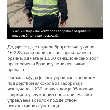
У акцији појачане контроле саобраћаја откривено
више од 24 хиљаде прекршаја
Додаје се да је највећи број возача, укупно
16.228, санкционисан због прекорачења
брзине, од чега је 1.900 санкционисано због
прекорачења брзине у зони пешачких
прелаза.
Наглашавају да је због управљања возилом
под дејством алкохола из саобраћаја
искључено 1.239 возача, док је 35 возача
задржано у службеним просторијама због
управљања возилом под дејством
психоактивних супстанци.