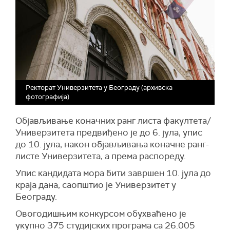
Ректорат Универзитета у Београду (архивска
фотографија)
Објављивање коначних ранг листа факултета/
Универзитета предвиђено је до 6. јула, упис
до 10. јула, након објављивања коначне ранг-
листе Универзитета, а према распореду.
Упис кандидата мора бити завршен 10. јула до
краја дана, саопштио је Универзитет у
Београду.
Овогодишњим конкурсом обухваћено је
укупно 375 студијских програма са 26.005