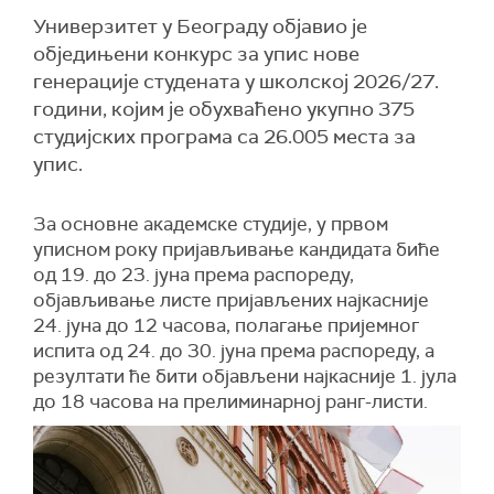
Универзитет у Београду објавио је
обједињени конкурс за упис нове
генерације студената у школској 2026/27.
години, којим је обухваћено укупно 375
студијских програма са 26.005 места за
упис.
За основне академске студије, у првом
уписном року пријављивање кандидата биће
од 19. до 23. јуна према распореду,
објављивање листе пријављених најкасније
24. јуна до 12 часова, полагање пријемног
испита од 24. до 30. јуна према распореду, а
резултати ће бити објављени најкасније 1. јула
до 18 часова на прелиминарној ранг-листи.