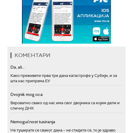
КОМЕНТАРИ
Da, ali...
Како преживети прва три дана катастрофе у Србији, и за
шта нас припрема ЕУ
Dvojnik mog oca
Вероватно свако од нас има свог двојника са којим дели и
сличну ДНК
Nemogućnost tusiranja
Не туширате се сваког дана – не стидите се, то је здраво