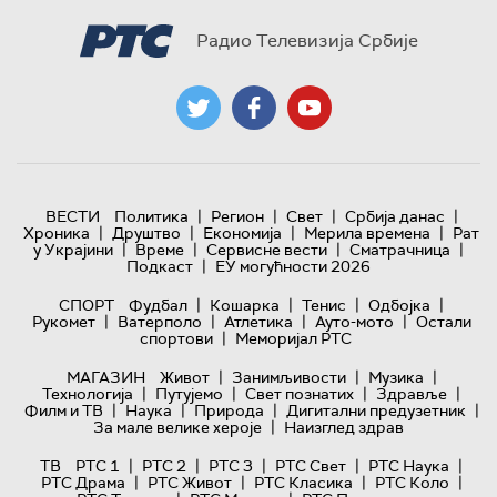
Радио Телевизија Србије
|
|
|
|
ВЕСТИ
Политика
Регион
Свет
Србија данас
|
|
|
|
Хроника
Друштво
Економија
Мерила времена
Рат
|
|
|
|
у Украјини
Време
Сервисне вести
Сматрачница
|
Подкаст
ЕУ могућности 2026
|
|
|
|
СПОРТ
Фудбал
Кошарка
Тенис
Одбојка
|
|
|
|
Рукомет
Ватерполо
Атлетика
Ауто-мото
Остали
|
спортови
Меморијал РТС
|
|
|
МАГАЗИН
Живот
Занимљивости
Музика
|
|
|
|
Технологијa
Путујемо
Свет познатих
Здравље
|
|
|
|
Филм и ТВ
Наука
Природа
Дигитални предузетник
|
За мале велике хероје
Наизглед здрав
|
|
|
|
|
ТВ
РТС 1
РТС 2
РТС 3
РТС Свет
РТС Наука
|
|
|
|
РТС Драма
РТС Живот
РТС Класика
РТС Коло