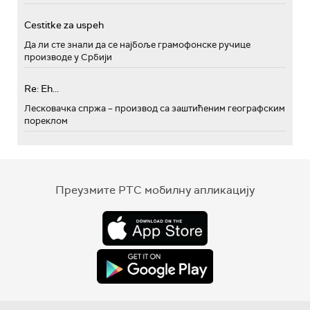
Cestitke za uspeh
Да ли сте знали да се најбоље грамофонске ручице
производе у Србији
Re: Eh...
Лесковачка спржа – производ са заштићеним географским
пореклом
Преузмите РТС мобилну апликацију