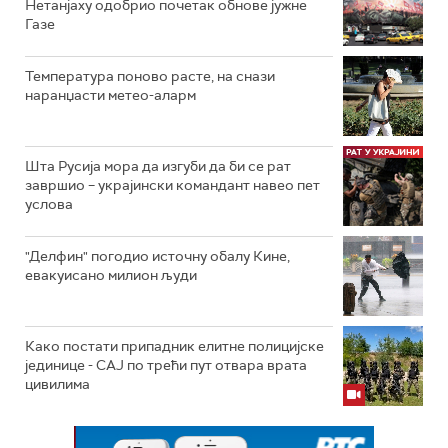
Нетанјаху одобрио почетак обнове јужне
Газе
Температура поново расте, на снази
наранџасти метео-аларм
Шта Русија мора да изгуби да би се рат
завршио – украјински командант навео пет
услова
"Делфин" погодио источну обалу Кине,
евакуисано милион људи
Како постати припадник елитне полицијске
јединице - СAJ по трећи пут отвара врата
цивилима