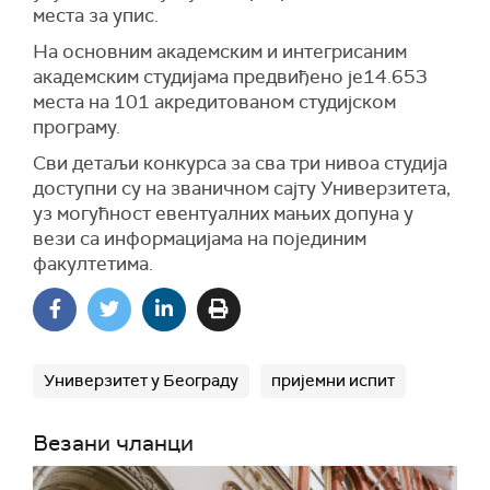
места за упис.
На основним академским и интегрисаним
академским студијама предвиђено је14.653
места на 101 акредитованом студијском
програму.
Сви детаљи конкурса за сва три нивоа студија
доступни су на званичном сајту Универзитета,
уз могућност евентуалних мањих допуна у
вези са информацијама на појединим
факултетима.
Универзитет у Београду
пријемни испит
Везани чланци