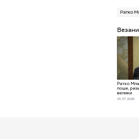
Ратко М
Везани
Ратко Мла
лоше, ризи
велики
15. 07. 2026.