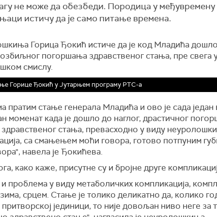
Хагу не може да обезбеди. Породица у међувремену
чњаци истичу да је само питање времена.
шкиња Горица Ђокић истиче да је код Младића дошло
 озбиљног погоршања здравственог стања, пре свега 
шком смислу.
ње Горице Ђокић у Јутарњем програму РТС-а
а пратим стање генерала Младића и ово је сада један
н моменат када је дошло до наглог, драстичног пого
 здравственог стања, превасходно у виду неуролошки
ација, са смањењем моћи говора, готово потпуним гу
ора", навела је Ђокићева.
га, како каже, присутне су и бројне друге компликациј
 и проблема у виду метаболичких компликација, комп
зима, срцем. Стање је толико деликатно да, колико го
 притворској јединици, то није довољан ниво неге за 