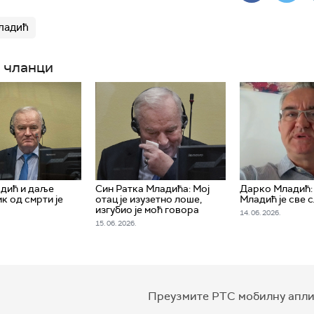
ладић
 чланци
дић и даље
Син Ратка Младића: Мој
Дарко Младић:
к од смрти је
отац је изузетно лоше,
Младић је све 
изгубио је моћ говора
14. 06. 2026.
15. 06. 2026.
Преузмите РТС мобилну апли