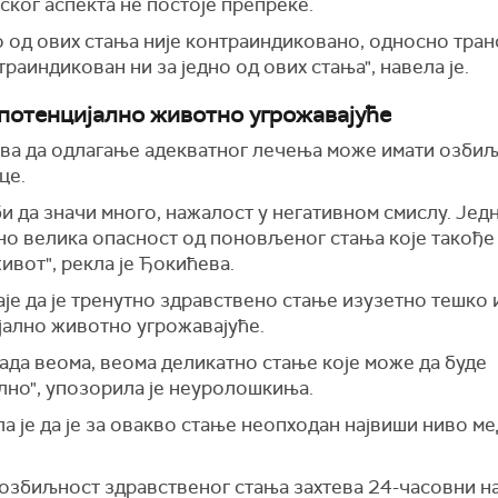
ког аспекта не постоје препреке.
о од ових стања није контраиндиковано, односно тра
траиндикован ни за једно од ових стања", навела је.
потенцијално животно угрожавајуће
ва да одлагање адекватног лечења може имати озби
це.
и да значи много, нажалост у негативном смислу. Јед
но велика опасност од поновљеног стања које такође
ивот", рекла је Ђокићева.
је да је тренутно здравствено стање изузетно тешко 
јално животно угрожавајуће.
сада веома, веома деликатно стање које може да буде
лно", упозорила је неуролошкиња.
а је да је за овакво стање неопходан највиши ниво м
 озбиљност здравственог стања захтева 24-часовни н