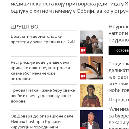
медицинска нега коју притворска јединица у 
одлуку о хитном лечењу у Србији, за коју стру
ДРУШТВО
Неуроло
наглог и
Бесплатни дерматолошки
неуроло
прегледи у више средина на КиМ
Гостова
Рестрикције воде у више села
"Годинам
ариљске општине, контроле и
деликата
казне због ненаменске
његовог
потрошње
комплик
моћи гов
Трнова Петка – жене беру свеже
цвеће и њиме украшавају своје
Поред то
домове
"Али има
са бубре
Од Дрвара до операционе сале –
Никица Грубор о Крајини,
лекари у
хирургији и породичним