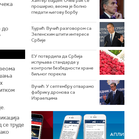
Хантер Бајден: Очев рак се
 чека
проширио, веома је болно
гледати његову борбу
 до
Ђурић: Вучић разговором са
Зеленским штити интересе
у
Србије
ЕУ потврдила да Србија
испуњава стандарде у
 веома
контроли безбедности хране
биљног порекла
ршања
х
Вучић: У септембру отварамо
битком
фабрику дронова са
Израелцима
е.
ликација
д се труде
тако