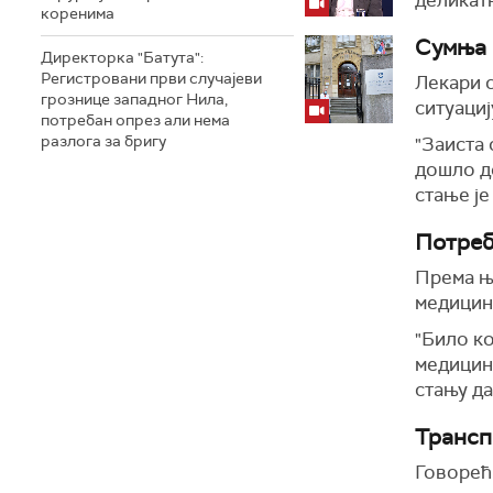
деликат
коренима
Сумња 
Директорка "Батута":
Регистровани први случајеви
Лекари 
грознице западног Нила,
ситуациј
потребан опрез али нема
разлога за бригу
"Заиста 
дошло до
стање је
Потреб
Према њ
медицинс
"Било ко
медицинс
стању да
Трансп
Говорећи