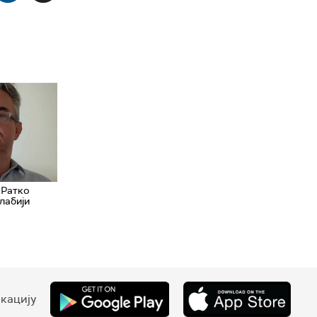
 Ратко
слабији
кацију