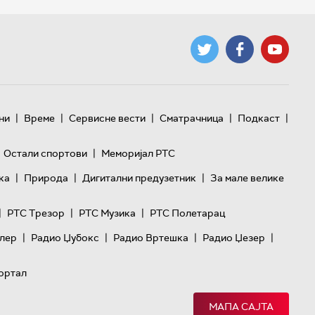
|
|
|
|
|
ни
Време
Сервисне вести
Сматрачница
Подкаст
|
Остали спортови
Меморијал РТС
|
|
|
ка
Природа
Дигитални предузетник
За мале велике
|
|
|
РТС Трезор
РТС Музика
РТС Полетарац
|
|
|
|
лер
Радио Џубокс
Радио Вртешка
Радио Џезер
ортал
МАПА САЈТА