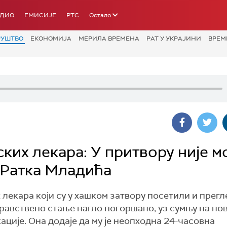
АДИО
ЕМИСИЈЕ
РТС
Остало
РУШТВО
ЕКОНОМИЈА
МЕРИЛА ВРЕМЕНА
РАТ У УКРАЈИНИ
ВРЕМ
их лекара: У притвору није м
 Ратка Младића
лекара који су у хашком затвору посетили и прег
дравствено стање нагло погоршано, уз сумњу на но
ије. Она додаје да му је неопходна 24-часовна