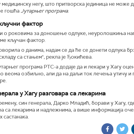
медицинску негу, што притворска јединица не може д
је гошћа
Јутарњег програма
.
кључни фактор
и о роковима за доношење одлуке, неуролошкиња на
еме кључан фактор.
говорила о данима, надам се да ће се донети одлука б
у складу са стањем", рекла је Ђокићева.
тарњег програма РТС-а додаје да и лекари у Хагу оце
о веома озбиљно, али да на даљи ток лечења утичу и
ре.
нерала у Хагу разговара са лекарима
емену, син генерала, Дарко Младић, борави у Хагу, гд
а са лекарима и надлежнима, а више информација оче
х састанака.