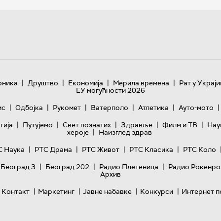
|
|
|
|
оника
Друштво
Економија
Мерила времена
Рат у Украји
ЕУ могућности 2026
|
|
|
|
|
|
ис
Одбојка
Рукомет
Ватерполо
Атлетика
Ауто-мото
|
|
|
|
|
гијa
Путујемо
Свет познатих
Здравље
Филм и ТВ
Нау
|
хероје
Наизглед здрав
|
|
|
|
С Наука
РТС Драма
РТС Живот
РТС Класика
РТС Коло
|
|
|
 Београд 3
Београд 202
Радио Плетеница
Радио Рокенро
Архив
|
|
|
|
Контакт
Маркетинг
Јавне набавке
Конкурси
Интернет п