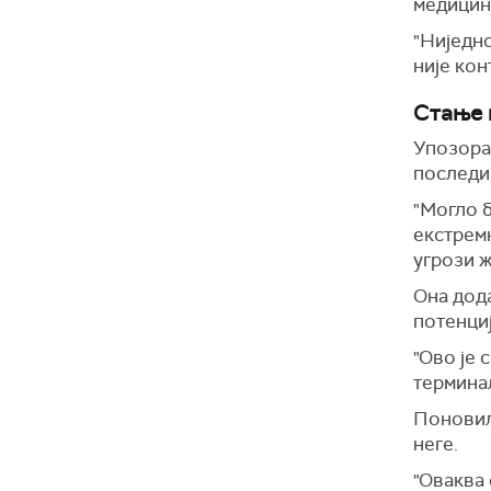
медицинс
"Ниједн
није кон
Стање 
Упозора
последи
"Могло б
екстрем
угрози ж
Она дода
потенци
"Ово је 
термина
Поновил
неге.
"Оваква