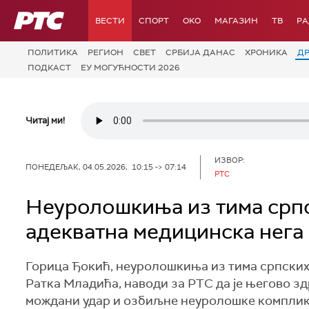
РТС
ВЕСТИ
СПОРТ
OKO
МАГАЗИН
ТВ
Р
ПОЛИТИКА
РЕГИОН
СВЕТ
СРБИЈА ДАНАС
ХРОНИКА
Д
ПОДКАСТ
ЕУ МОГУЋНОСТИ 2026
Читај ми!
ИЗВОР:
ПОНЕДЕЉАК, 04.05.2026, 10:15 -> 07:14
РТС
Неуролошкиња из тима српск
адекватна медицинска нега
Горица Ђокић, неуролошкиња из тима српских 
Ратка Младића, наводи за РТС да је његово з
мождани удар и озбиљне неуролошке компликац