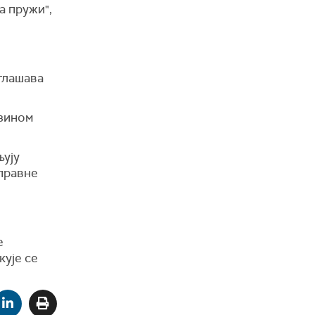
а пружи",
глашава
рзином
њују
 правне
е
кује се