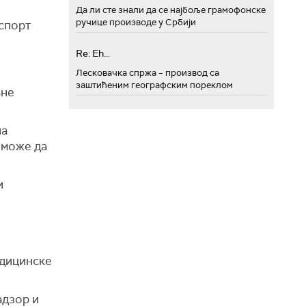
Да ли сте знали да се најбоље грамофонске
ручице производе у Србији
нспорт
Re: Eh...
Лесковачка спржа – производ са
заштићеним географским пореклом
љне
на
 може да
и
едицинске
адзор и