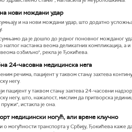
но здравствено стање", нагласила је неуролошкиња.
на нови мождани удар
сумњају и на нови мождани удар, што додатно усложњ
у.
сумњамо да је дошло до једног поновног можданог удар
 наглог настанка веома деликатних компликација, а и
 веома озбиљно", рекла је Ђокићева.
на 24-часовна медицинска нега
еним речима, пацијент у таквом стању захтева контин
ку негу.
ји пацијент у таквом стању захтева 24-часовни надзор
ку негу, што, нажалост, мислим да притворска јединиц
 пружи", истакла је она.
орт медицински могућ, али време кључно
 о могућности транспорта у Србију, Ђокићева каже да