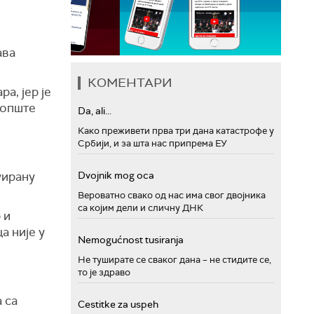
ава
КОМЕНТАРИ
а, јер је
 опште
Da, ali...
Како преживети прва три дана катастрофе у
Србији, и за шта нас припрема ЕУ
уирану
Dvojnik mog oca
Вероватно свако од нас има свог двојника
са којим дели и сличну ДНК
 и
а није у
Nemogućnost tusiranja
Не туширате се сваког дана – не стидите се,
то је здраво
 са
Cestitke za uspeh