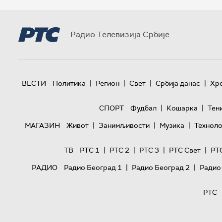
Радио Телевизија Србије
|
|
|
|
ВЕСТИ
Политика
Регион
Свет
Србија данас
Хр
|
|
СПОРТ
Фудбал
Кошарка
Тен
|
|
|
МАГАЗИН
Живот
Занимљивости
Музика
Техноло
|
|
|
|
ТВ
РТС 1
РТС 2
РТС 3
РТС Свет
РТ
|
|
РАДИО
Радио Београд 1
Радио Београд 2
Радио
РТС