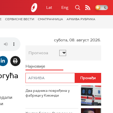
Lat
Eng
Е
СЕРВИСНЕ ВЕСТИ
СМАТРАЧНИЦА
АРХИВА РУБРИКА
субота, 08. август 2026.
Прогноза
Најновије
огућа
Два радника повређена у
фабрици у Кикинди
ледали
ви