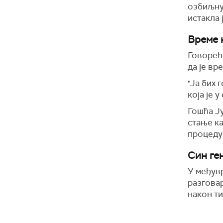
озбиљну 
истакла 
Време 
Говорећ
да је вр
"Ја бих 
која је 
Гошћа Ју
стање ка
процеду
Син ге
У међувр
разговар
након ти