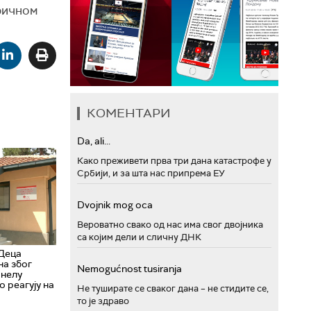
ричном
КОМЕНТАРИ
Da, ali...
Како преживети прва три дана катастрофе у
Србији, и за шта нас припрема ЕУ
Dvojnik mog oca
Вероватно свако од нас има свог двојника
са којим дели и сличну ДНК
Деца
на због
Nemogućnost tusiranja
онелу
о реагују на
Не туширате се сваког дана – не стидите се,
то је здраво