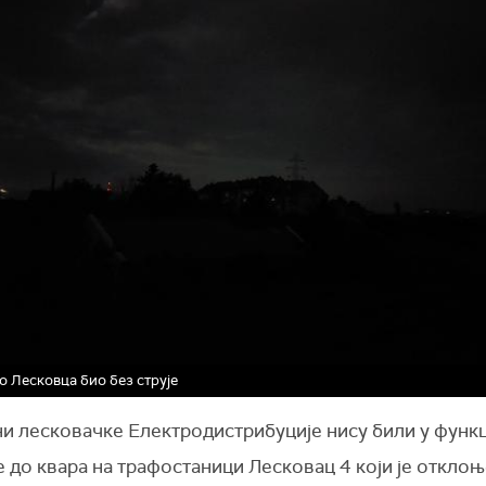
о Лесковца био без струје
и лесковачке Електродистрибуције нису били у функц
 до квара на трафостаници Лесковац 4 који је отклоњ