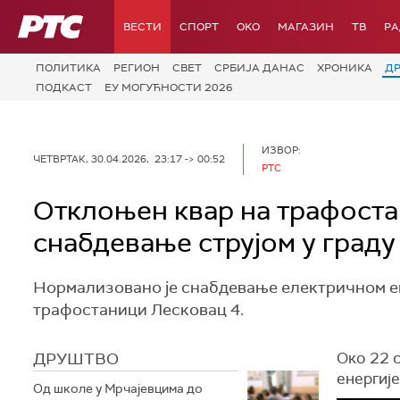
РТС
ВЕСТИ
СПОРТ
OKO
МАГАЗИН
ТВ
Р
ПОЛИТИКА
РЕГИОН
СВЕТ
СРБИЈА ДАНАС
ХРОНИКА
Д
ПОДКАСТ
ЕУ МОГУЋНОСТИ 2026
ИЗВОР:
ЧЕТВРТАК, 30.04.2026, 23:17 -> 00:52
РТС
Отклоњен квар на трафоста
снабдевање струјом у граду
Нормализовано је снабдевање електричном ен
трафостаници Лесковац 4.
ДРУШТВО
Око 22 с
енергије
Од школе у Мрчајевцима до