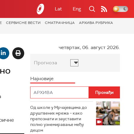
Lat
Eng
Е
СЕРВИСНЕ ВЕСТИ
СМАТРАЧНИЦА
АРХИВА РУБРИКА
четвртак, 06. август 2026.
Прогноза
ано
Најновије
а
Од школе у Мрчајевцима до
друштвених мрежа – како
препознати и зауставити
тричне
полно узнемиравање међу
децом