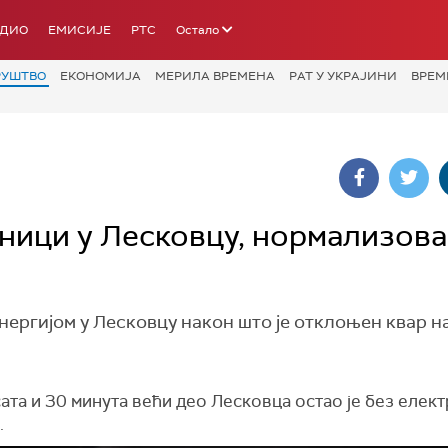
АДИО
ЕМИСИЈЕ
РТС
Остало
РУШТВО
ЕКОНОМИЈА
МЕРИЛА ВРЕМЕНА
РАТ У УКРАЈИНИ
ВРЕМ
ници у Лесковцу, нормализов
ергијом у Лесковцу након што је отклоњен квар н
ата и 30 минута већи део Лесковца остао је без елек
.