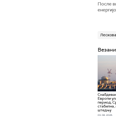
После в
енергијо
Лесков
Везани
Снабдевањ
Европи ул
период; С
стабилна, 
штедњу
03. 08. 2026.