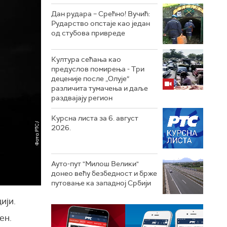
Дан рудара – Срећно! Вучић:
Рударство опстаје као један
од стубова привреде
Култура сећања као
предуслов помирења ­- Три
деценије после „Олује“
различита тумачења и даље
раздвајају регион
Курсна листа за 6. август
2026.
Ауто-пут "Милош Велики"
донео већу безбедност и брже
путовање ка западној Србији
ији.
ен.