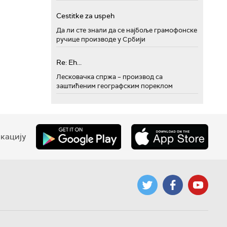
Cestitke za uspeh
Да ли сте знали да се најбоље грамофонске
ручице производе у Србији
Re: Eh...
Лесковачка спржа – производ са
заштићеним географским пореклом
кацију