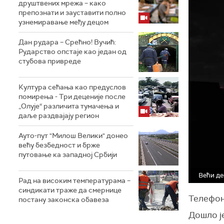
друштвених мрежа – како
препознати и зауставити полно
узнемиравање међу децом
Дан рудара – Срећно! Вучић:
Рударство опстаје као један од
стубова привреде
Култура сећања као предуслов
помирења ­- Три деценије после
„Олује“ различита тумачења и
даље раздвајају регион
Ауто-пут "Милош Велики" донео
већу безбедност и брже
путовање ка западној Србији
Већи де
Рад на високим температурама –
синдикати траже да смернице
Телефон
постану законска обавеза
Дошло је