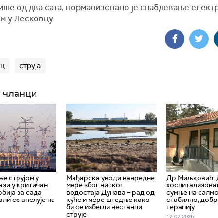
ише од два сата, нормализовано је снабдевање елект
м у Лесковцу.
ац
струја
 чланци
е струјом у
Мађарска уводи ванредне
Др Миљковић: 
ази у критичан
мере због ниског
хоспитализова
рбија за сада
водостаја Дунава – рад од
сумње на салм
али се апелује на
куће и мере штедње како
стабилно, добр
би се избегли нестанци
терапију
струје
17. 07. 2026.