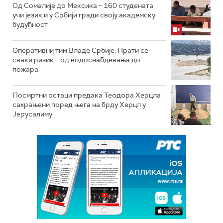
Од Сомалије до Мексика – 160 студената
учи језик и у Србији гради своју академску
будућност
Оперативни тим Владе Србије: Прати се
сваки ризик – од водоснабдевања до
пожара
Посмртни остаци предака Теодора Херцла
сахрањени поред њега на брду Херцл у
Јерусалиму