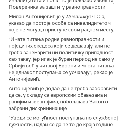
инвалидитета и пола. То је показао извештај
Повереника за заштиту равноправности.
Милан Антонијевић је у
Дневнику
РТС-а,
указао да постоје особе са инвалидитетом
које не могу да приступе свом радном месту.
"Имате питања родне равноправности и
појединих ексцеса који се дешавају, али не
треба занемарити ни политичку припадност
као такву, јер ипак је буран период не само у
Србији већ у читавој Европи и многа питања
неједнаког поступања се уочавају", рекао је
Антонијевић.
Антонијевић је додао да не треба заборавити
да се, у складу са европским обавезама и
ранијим извештајима, побољшава Закон о
забрани дискриминације.
"Уводи се могућност поступања по службеној
дужности, надам се да ће то до краја године