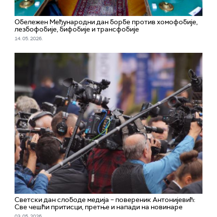
Обележен Међународни дан борбе против хомофобије,
лезбофобије, бифобије и трансфобије
14. 05. 2026.
Светски дан слободе медија – повереник Антонијевић:
Све чешћи притисци, претње и напади на новинаре
03. 05. 2026.