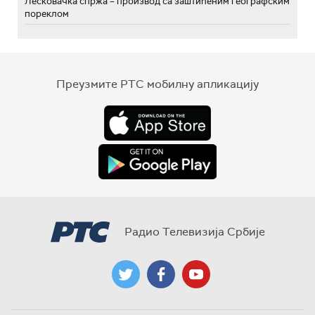
Лесковачка спржа – производ са заштићеним географским
пореклом
Преузмите РТС мобилну апликацију
Радио Телевизија Србије