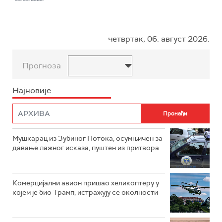
четвртак, 06. август 2026.
Прогноза
Најновије
Мушкарац из Зубиног Потока, осумњичен за
давање лажног исказа, пуштен из притвора
Комерцијални авион пришао хеликоптеру у
којем је био Трамп, истражују се околности