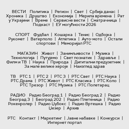
|
|
|
|
ВЕСТИ
Политика
Регион
Свет
Србија данас
|
|
|
|
Хроника
Друштво
Економија
Мерила времена
Рат
|
|
|
|
у Украјини
Време
Сервисне вести
Сматрачница
|
Подкаст
ЕУ могућности 2026
|
|
|
|
СПОРТ
Фудбал
Кошарка
Тенис
Одбојка
|
|
|
|
Рукомет
Ватерполо
Атлетика
Ауто-мото
Остали
|
спортови
Меморијал РТС
|
|
|
МАГАЗИН
Живот
Занимљивости
Музика
|
|
|
|
Технологијa
Путујемо
Свет познатих
Здравље
|
|
|
|
Филм и ТВ
Наука
Природа
Дигитални предузетник
|
За мале велике хероје
Наизглед здрав
|
|
|
|
|
ТВ
РТС 1
РТС 2
РТС 3
РТС Свет
РТС Наука
|
|
|
|
РТС Драма
РТС Живот
РТС Класика
РТС Коло
|
|
РТС Трезор
РТС Музика
РТС Полетарац
|
|
РАДИО
Радио Београд 1
Радио Београд 2
Радио
|
|
|
Београд 3
Београд 202
Радио Плетеница
Радио
|
|
|
Рокенролер
Радио Џубокс
Радио Вртешка
Радио
|
Џезер
Архив
|
|
|
|
РТС
Контакт
Маркетинг
Јавне набавке
Конкурси
Интернет портал