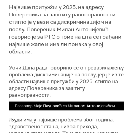
Највише притужби у 2025. на адресу
Повереника за заштиту равноправности
стигло је у вези са дискриминацијом на
послу. Повереник Милан Антонијевић
говорио је за РТС о томе на шта се грађани
највише жале и има ли помака у овој
области.
Уочи Дана рада говорило се о превазилажењу
проблема дискриминације на послу, јер је из те
области највише притужби у 2025. стигло на
адресу Повереника за заштиту
равноправности.
Разговор Маје Пауновић са Миланом Антонијевићем
Људи имају највише проблема због година,
здравственог стања, нивоа прихода,