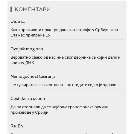
КОМЕНТАРИ
Da, ali...
Како преживети прва три дана катастрофе у Србији, и за
шта нас припрема ЕУ
Dvojnik mog oca
Вероватно свако од нас има свог двојника са којим дели и
сличну ДНК
Nemogućnost tusiranja
Не туширате се сваког дана – не стидите се, то је здраво
Cestitke za uspeh
Да ли сте знали да се најбоље грамофонске ручице
производе у Србији
Re: Eh...