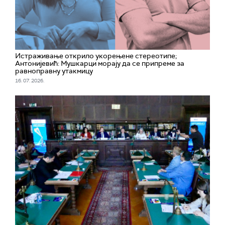
Истраживање открило укорењене стереотипе;
Антонијевић: Мушкарци морају да се припреме за
равноправну утакмицу
16. 07. 2026.