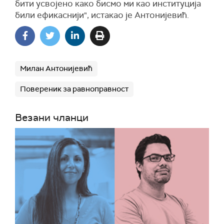
бити усвојено како бисмо ми као институција
били ефикаснији", истакао је Антонијевић.
Милан Антонијевић
Повереник за равноправност
Везани чланци