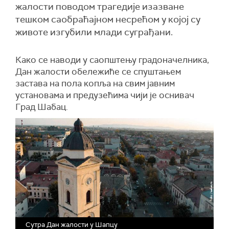
жалости поводом трагедије изазване
тешком саобраћајном несрећом у којој су
животе изгубили млади суграђани.
Како се наводи у саопштењу градоначелника,
Дан жалости обележиће се спуштањем
застава на пола копља на свим јавним
установама и предузећима чији је оснивач
Град Шабац.
Сутра Дан жалости у Шапцу