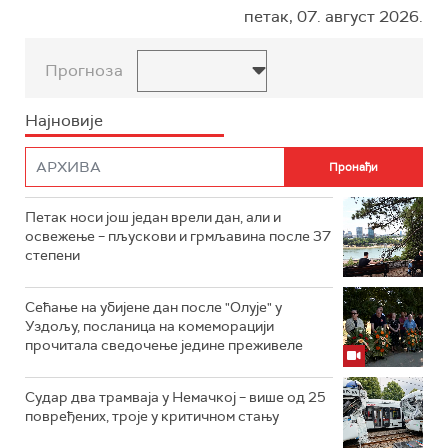
петак, 07. август 2026.
Прогноза
Најновије
Петак носи још један врели дан, али и
освежење – пљускови и грмљавина после 37
степени
Сећање на убијене дан после "Олује" у
Уздољу, посланица на комеморацији
прочитала сведочење једине преживеле
Судар два трамваја у Немачкој – више од 25
повређених, троје у критичном стању