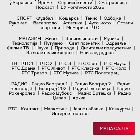
|
|
|
|
у Украјини
Време
Сервисне вести
Сматрачница
|
Подкаст
ЕУ могућности 2026
|
|
|
|
СПОРТ
Фудбал
Кошарка
Тенис
Одбојка
|
|
|
|
Рукомет
Ватерполо
Атлетика
Ауто-мото
Остали
|
спортови
Меморијал РТС
|
|
|
МАГАЗИН
Живот
Занимљивости
Музика
|
|
|
|
Технологијa
Путујемо
Свет познатих
Здравље
|
|
|
|
Филм и ТВ
Наука
Природа
Дигитални предузетник
|
За мале велике хероје
Наизглед здрав
|
|
|
|
|
ТВ
РТС 1
РТС 2
РТС 3
РТС Свет
РТС Наука
|
|
|
|
РТС Драма
РТС Живот
РТС Класика
РТС Коло
|
|
РТС Трезор
РТС Музика
РТС Полетарац
|
|
РАДИО
Радио Београд 1
Радио Београд 2
Радио
|
|
|
Београд 3
Београд 202
Радио Плетеница
Радио
|
|
|
Рокенролер
Радио Џубокс
Радио Вртешка
Радио
|
Џезер
Архив
|
|
|
|
РТС
Контакт
Маркетинг
Јавне набавке
Конкурси
Интернет портал
МАПА САЈТА