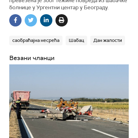
превезена је због тежине повреда из шабачке
болнице у Ургентни центар у Београду.
саобраћајна несрећа
Шабац
Дан жалости
Везани чланци