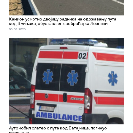
Камион усмртио двојицу радника на одржавању пута
код Змињака, обустављен саобраћај ка Лозници
05. 08. 2026.
Аутомобил слетео с пута код Батајнице, погинуо
мушкарац