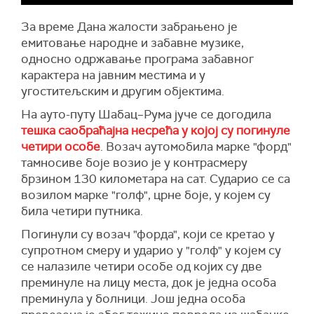
За време Дана жалости забрањено је
емитовање народне и забавне музике,
односно одржавање програма забавног
карактера на јавним местима и у
угоститељским и другим објектима.
На ауто-путу Шабац–Рума јуче се догодила
тешка саобраћајна несрећа у којој су погинуле
четири особе
. Возач аутомобила марке "форд"
тамносиве боје возио је у контрасмеру
брзином 130 километара на сат. Сударио се са
возилом марке "голф", црне боје, у којем су
била четири путника.
Погинули су возач "форда", који се кретао у
супротном смеру и ударио у "голф" у којем су
се налазиле четири особе од којих су две
преминуле на лицу места, док је једна особа
преминула у болници. Још једна особа