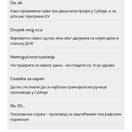
Da, ali...
Како преживети прва три дана катастрофе у Србији, и за
шта нас припрема ЕУ
Dvojnik mog oca
Вероватно свако од нас има свог двојника са којим дели и
сличну ДНК
Nemogućnost tusiranja
Не туширате се сваког дана – не стидите се, то је здраво
Cestitke za uspeh
Да ли сте знали да се најбоље грамофонске ручице
производе у Србији
Re: Eh...
Лесковачка спржа – производ са заштићеним географским
пореклом