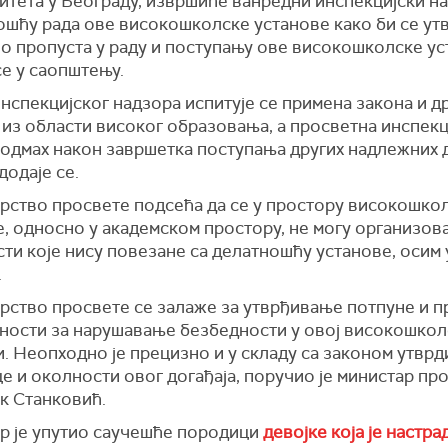
итета у Београду, извршиће ванредни инспекцијски н
ошћу рада ове високошколске установе како би се ут
ло пропуста у раду и поступању ове високошколске ус
е у саопштењу.
нспекцијског надзора испитује се примена закона и д
 из области високог образовања, а просветна инспекц
 одмах након завршетка поступања других надлежних
 додаје се.
рство просвете подсећа да се у простору високошко
, односно у академском простору, не могу организов
ти које нису повезане са делатношћу установе, осим
.
рство просвете се залаже за утврђивање потпуне и 
ности за нарушавање безбедности у овој високошкол
. Неопходно је прецизно и у складу са законом утврд
 и околности овог догађаја, поручио је министар пр
к Станковић.
р је упутио саучешће породици
девојке која је настра