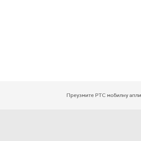
Преузмите РТС мобилну апли