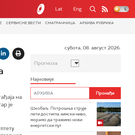
Lat
Eng
Е
СЕРВИСНЕ ВЕСТИ
СМАТРАЧНИЦА
АРХИВА РУБРИКА
субота, 08. август 2026.
Прогноза
а
Најновије
ађаја на
ар је
Шкобаљ: Потрошња струје
лети достигла зимски ниво,
морамо да тражимо нови
енергетски пут
ултету