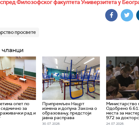
испред Филозофског факултета Универзитета у Беогр
рство просвете
 чланци
етима опет по
Припремљен Нацрт
Министарство 
 седмично за
измена и допуна Закона о
Одобрено 6.61
раживачки рад и
образовању, предстоји
места за мастер
у
јавна расправа
972 за доктор
30. 07. 2026.
24. 07. 2026.