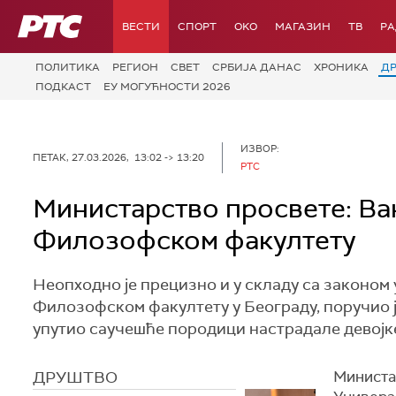
РТС
ВЕСТИ
СПОРТ
OKO
МАГАЗИН
ТВ
Р
ПОЛИТИКА
РЕГИОН
СВЕТ
СРБИЈА ДАНАС
ХРОНИКА
Д
ПОДКАСТ
ЕУ МОГУЋНОСТИ 2026
ИЗВОР:
ПЕТАК, 27.03.2026, 13:02 -> 13:20
РТС
Министарство просвете: Ва
Филозофском факултету
Неопходно је прецизно и у складу са законом
Филозофском факултету у Београду, поручио ј
упутио саучешће породици настрадале девојк
ДРУШТВО
Министа