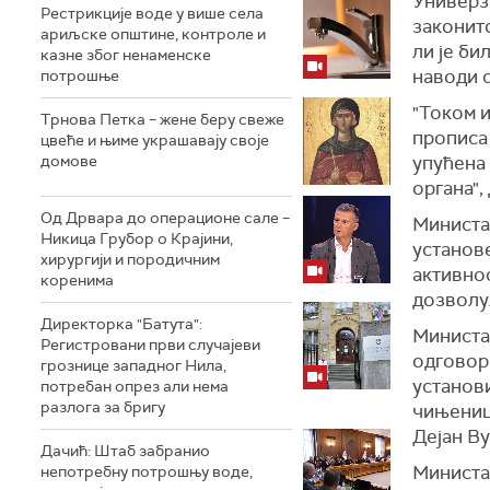
Универз
Рестрикције воде у више села
законит
ариљске општине, контроле и
ли је би
казне због ненаменске
наводи с
потрошње
"Током и
Трнова Петка – жене беру свеже
прописа
цвеће и њиме украшавају своје
домове
упућена
органа",
Од Дрвара до операционе сале –
Министа
Никица Грубор о Крајини,
установе
хирургији и породичним
активнос
коренима
дозволу
Директорка "Батута":
Министа
Регистровани први случајеви
одговор
грознице западног Нила,
установи
потребан опрез али нема
разлога за бригу
чињенице
Дејан Ву
Дачић: Штаб забранио
Министа
непотребну потрошњу воде,