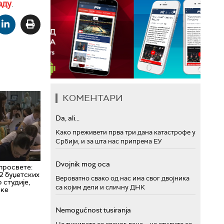
аду
.
КОМЕНТАРИ
Da, ali...
Како преживети прва три дана катастрофе у
Србији, и за шта нас припрема ЕУ
Dvojnik mog oca
просвете:
2 буџетских
Вероватно свако од нас има свог двојника
 студије,
са којим дели и сличну ДНК
ске
Nemogućnost tusiranja