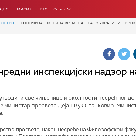
АДИО
ЕМИСИЈЕ
РТС
Остало
РУШТВО
ЕКОНОМИЈА
МЕРИЛА ВРЕМЕНА
РАТ У УКРАЈИНИ
ВРЕМ
нредни инспекцијски надзор н
 утврдити све чињенице и околности несрећног дог
е министар просвете Дејан Вук Станковић. Минист
е.
рство просвете, након несреће на Филозофском фак