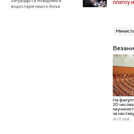
ситуација са пожарима и
платоу 
водостајем нешто боља
Министа
Везани
На факулт
20 часова
научноист
за настав
30. 07. 2026.