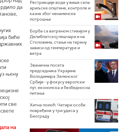
адзор над
Рестрикције воде у више села
врдило да
ариљске општине, контроле и
танове,
казне због ненаменске
потрошње
ругих
Борба са ватреном стихијом у
ија биће
Делиблатској пешчари и на
Столовима, стање на терену
 државних
зависи од температуре и
ветра
лске
Званична посета
ати
председника Украјине
 уз њену
Володимира Зеленског
Србији - у фокусу европски
пут, економска и безбедносна
прецизне
питања
ској
ити све
Хитна помоћ: Четири особе
освете
повређене у три удеса у
Београду
дала на