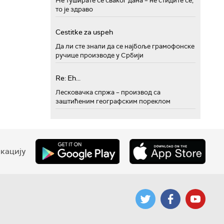
Не туширате се сваког дана – не стидите се,
то је здраво
Cestitke za uspeh
Да ли сте знали да се најбоље грамофонске
ручице производе у Србији
Re: Eh...
Лесковачка спржа – производ са
заштићеним географским пореклом
кацију