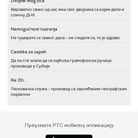
Dvojnik mog oca
Вероватно свако од нас има свог двојника са којим дели и
сличну ДНК
Nemogućnost tusiranja
Не туширате се сваког дана – не стидите се, то је здраво
Cestitke za uspeh
Да ли сте знали да се најбоље грамофонске ручице
производе у Србији
Re: Eh...
Лесковачка спржа – производ са заштићеним географским
пореклом
Преузмите РТС мобилну апликацију