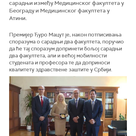
сарадњи између Медицинског факултета у
Београду и Медицинског факултета у
Атини.
Премијер Ђуро Мацут је, након потписивања
споразума о сарадњи два факултета, поручио
да ће тај споразум допринети бољој сарадњи
два факултета, али и већој мобилности
студената и професора те да доприноси
квалитету здравствене заштите у Србији.