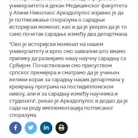
универзитета и декан Медицинског факултета
у Атини Николаос Аркадопулос изјавио је да
је потписивање споразума о сарадњи
историјски моменат, као и да је уверен да је то
само почетак сарадње између два департмана.
"Ово је историјски моменат на нашем
универзитету и врло смо захвални што имамо
прилику да развијамо нашу научну сарадњу са
Србијом. Почаствовани смо присуством
српског премијера и сматрамо да је учињен
велики корак за сарадњу наших департмана у
креирању програма на постидипломском
нивоу, али и за сарадњу између научника и
студената", рекао је Аркадопулос и додао да је
сада на реду имплементација потписаног
споразума.