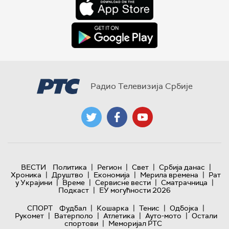
Радио Телевизија Србије
|
|
|
|
ВЕСТИ
Политика
Регион
Свет
Србија данас
|
|
|
|
Хроника
Друштво
Економија
Мерила времена
Рат
|
|
|
|
у Украјини
Време
Сервисне вести
Сматрачница
|
Подкаст
ЕУ могућности 2026
|
|
|
|
СПОРТ
Фудбал
Кошарка
Тенис
Одбојка
|
|
|
|
Рукомет
Ватерполо
Атлетика
Ауто-мото
Остали
|
спортови
Меморијал РТС