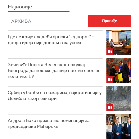
Најновије
Где се крије следећи српски "једнорог" –
добра идеја није довољна за успех
Зечевић: Посета Зеленског покушај
Београда да покаже да није против спољне
политике ЕУ
Србија у борби са пожарима, најкритичније у
Делиблатској пешчари
Андраш Бака прихватио номинацију за
председника Мађарске