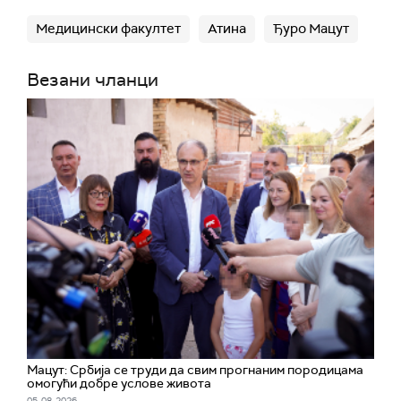
Медицински факултет
Атина
Ђуро Мацут
Везани чланци
Мацут: Србија се труди да свим прогнаним породицама
омогући добре услове живота
05. 08. 2026.