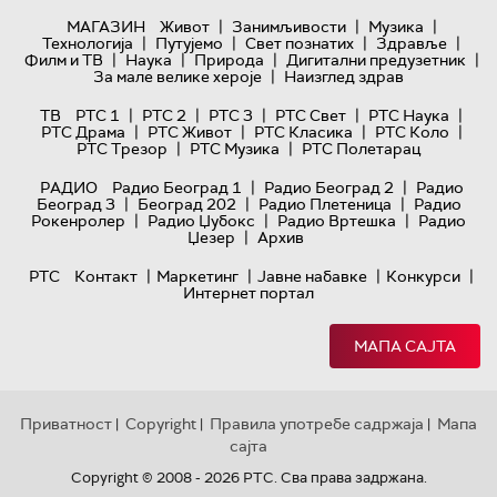
|
|
|
МАГАЗИН
Живот
Занимљивости
Музика
|
|
|
|
Технологијa
Путујемо
Свет познатих
Здравље
|
|
|
|
Филм и ТВ
Наука
Природа
Дигитални предузетник
|
За мале велике хероје
Наизглед здрав
|
|
|
|
|
ТВ
РТС 1
РТС 2
РТС 3
РТС Свет
РТС Наука
|
|
|
|
РТС Драма
РТС Живот
РТС Класика
РТС Коло
|
|
РТС Трезор
РТС Музика
РТС Полетарац
|
|
РАДИО
Радио Београд 1
Радио Београд 2
Радио
|
|
|
Београд 3
Београд 202
Радио Плетеница
Радио
|
|
|
Рокенролер
Радио Џубокс
Радио Вртешка
Радио
|
Џезер
Архив
|
|
|
|
РТС
Контакт
Маркетинг
Јавне набавке
Конкурси
Интернет портал
МАПА САЈТА
Приватност
Copyright
Правила употребе садржаја
Мапа
|
|
|
сајта
Copyright © 2008 - 2026 РТС. Сва права задржана.