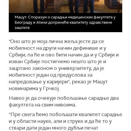
Мацут: Споразум о сарадњи медицинских факултета у
Београду и Атини допринеће квалитету здравствене
заштите
"Оно што је моја лична жеља јесте да се
мобилност на други начин дефинише и у
Србији, па ће и ово бити начин да и у Србији и
изван Србије постигнемо нешто што је и
зацртано законом о универзитету, да је
мобилност један од предуслова за
напредовање у каријери", рекао је Мацут
новинарима у Грчкој.
Навео је да очекује побољшање сарадње два
факултета на свим нивоима.
"Пре свега ћемо побољшати квалитет сарадње
и у области науке, али и струке и да ће то у
ствари дати један много дубљи печат