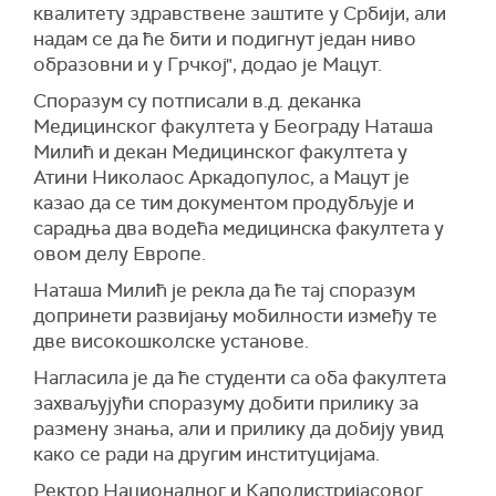
квалитету здравствене заштите у Србији, али
надам се да ће бити и подигнут један ниво
образовни и у Грчкој", додао је Мацут.
Споразум су потписали в.д. деканка
Медицинског факултета у Београду Наташа
Милић и декан Медицинског факултета у
Атини Николаос Аркадопулос, а Мацут је
казао да се тим документом продубљује и
сарадња два водећа медицинска факултета у
овом делу Европе.
Наташа Милић je рекла да ће тај споразум
допринети развијању мобилности између те
две високошколске установе.
Нагласила је да ће студенти са оба факултета
захваљујући споразуму добити прилику за
размену знања, али и прилику да добију увид
како се ради на другим институцијама.
Ректор Националног и Каподистријасовог