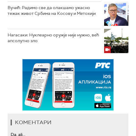
Вучић: Радимо све да олакшамо ужасно
тежак живот Србима на Косову и Метохији
Нагасаки: Нуклеарно оружје није нужно, већ
апсолутно зло
КОМЕНТАРИ
Da, ali...