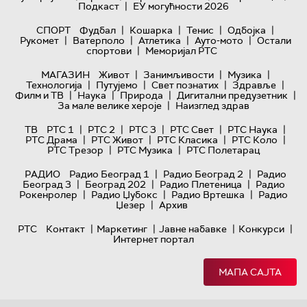
|
Подкаст
ЕУ могућности 2026
|
|
|
|
СПОРТ
Фудбал
Кошарка
Тенис
Одбојка
|
|
|
|
Рукомет
Ватерполо
Атлетика
Ауто-мото
Остали
|
спортови
Меморијал РТС
|
|
|
МАГАЗИН
Живот
Занимљивости
Музика
|
|
|
|
Технологијa
Путујемо
Свет познатих
Здравље
|
|
|
|
Филм и ТВ
Наука
Природа
Дигитални предузетник
|
За мале велике хероје
Наизглед здрав
|
|
|
|
|
ТВ
РТС 1
РТС 2
РТС 3
РТС Свет
РТС Наука
|
|
|
|
РТС Драма
РТС Живот
РТС Класика
РТС Коло
|
|
РТС Трезор
РТС Музика
РТС Полетарац
|
|
РАДИО
Радио Београд 1
Радио Београд 2
Радио
|
|
|
Београд 3
Београд 202
Радио Плетеница
Радио
|
|
|
Рокенролер
Радио Џубокс
Радио Вртешка
Радио
|
Џезер
Архив
|
|
|
|
РТС
Контакт
Маркетинг
Јавне набавке
Конкурси
Интернет портал
МАПА САЈТА