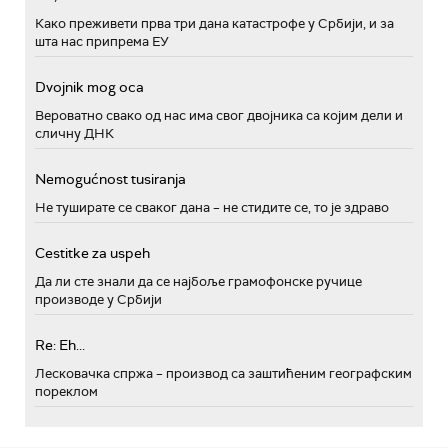
Како преживети прва три дана катастрофе у Србији, и за
шта нас припрема ЕУ
Dvojnik mog oca
Вероватно свако од нас има свог двојника са којим дели и
сличну ДНК
Nemogućnost tusiranja
Не туширате се сваког дана – не стидите се, то је здраво
Cestitke za uspeh
Да ли сте знали да се најбоље грамофонске ручице
производе у Србији
Re: Eh...
Лесковачка спржа – производ са заштићеним географским
пореклом