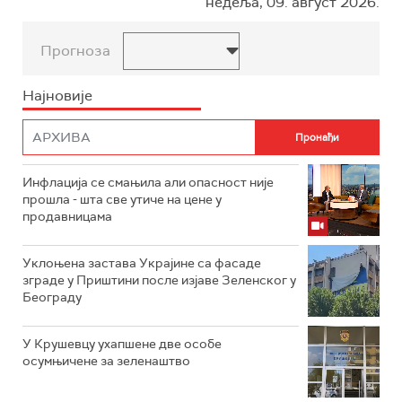
недеља, 09. август 2026.
Прогноза
Најновије
Инфлација се смањила али опасност није
прошла - шта све утиче на цене у
продавницама
Уклоњена застава Украјине са фасаде
зграде у Приштини после изјаве Зеленског у
Београду
У Крушевцу ухапшене две особе
осумњичене за зеленаштво