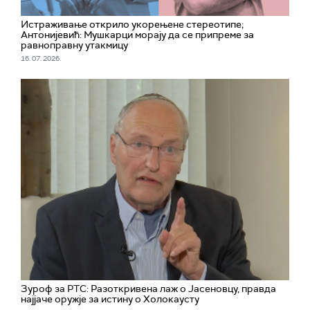
Истраживање открило укорењене стереотипе;
Антонијевић: Мушкарци морају да се припреме за
равноправну утакмицу
16. 07. 2026.
Зуроф за РТС: Разоткривена лаж о Јасеновцу, правда
најјаче оружје за истину о Холокаусту