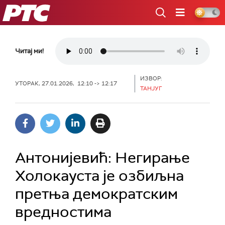
РТС
Читај ми!
ИЗВОР:
УТОРАК, 27.01.2026, 12:10 -> 12:17
ТАНЈУГ
Антонијевић: Негирање
Холокауста је озбиљна
претња демократским
вредностима