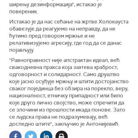
ширењу дезинформација", истакао је
повереник.
Истакао је да нас сећање на жртве Холокауста
обавезује да реагујемо на неправду, да не
ћутимо пред говором мржње и не
релативизујемо агресију, где год да се данас
појављују.
"Равноправност није апстрактан идеал, већ
свакодневна пракса која захтева храброст,
одговорност и солидарност. Само друштво
које јасно осуђује мржњу и штити достојанство
сваког појединца без обзира на порекло, веру,
националност, етничку припадност или било
које друго лично својство, може спречити да
се злочини из прошлости икада понове. Зато
се људска права не подразумевају, већ
доследно штите", закључио је Антонијевић.