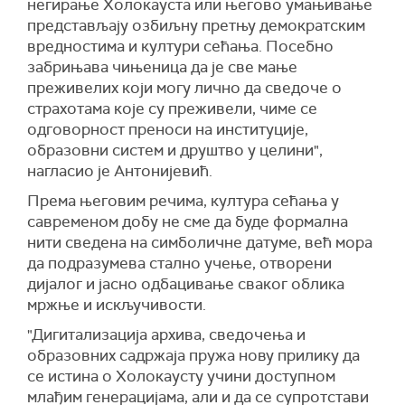
негирање Холокауста или његово умањивање
представљају озбиљну претњу демократским
вредностима и култури сећања. Посебно
забрињава чињеница да је све мање
преживелих који могу лично да сведоче о
страхотама које су преживели, чиме се
одговорност преноси на институције,
образовни систем и друштво у целини",
нагласио је Антонијевић.
Према његовим речима, култура сећања у
савременом добу не сме да буде формална
нити сведена на симболичне датуме, већ мора
да подразумева стално учење, отворени
дијалог и јасно одбацивање сваког облика
мржње и искључивости.
"Дигитализација архива, сведочења и
образовних садржаја пружа нову прилику да
се истина о Холокаусту учини доступном
млађим генерацијама, али и да се супротстави