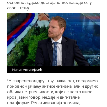
основно људско достојанство, наводи се у
саопштењу.
Милан Антонијевић
"У савременом друштву, нажалост, сведочимо
поновном јачању антисемитизма, али и других
облика нетрпељивости, који се често шире
кроз јавни говор, медије и дигиталне
платформе. Релативизација злочина,