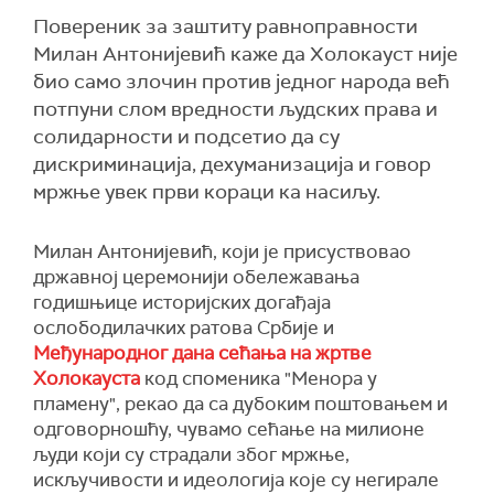
Повереник за заштиту равноправности
Милан Антонијевић каже да Холокауст није
био само злочин против једног народа већ
потпуни слом вредности људских права и
солидарности и подсетио да су
дискриминација, дехуманизација и говор
мржње увек први кораци ка насиљу.
Милан Антонијевић, који је присуствовао
државној церемонији обележавања
годишњице историјских догађаја
ослободилачких ратова Србије и
Међународног дана сећања на жртве
Холокауста
код споменика "Менора у
пламену", рекао да са дубоким поштовањем и
одговорношћу, чувамо сећање на милионе
људи који су страдали због мржње,
искључивости и идеологија које су негирале