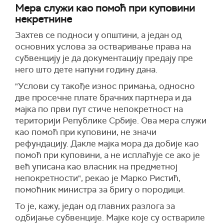
Мера служи као помоћ при куповини
некретнине
Захтев се подноси у општини, а један од
основних услова за остваривање права на
субвенцију је да документацију предају пре
него што дете напуни годину дана.
"Услови су такође износ примања, односно
две просечне плате брачних партнера и да
мајка по први пут стиче непокретност на
територији Републике Србије. Ова мера служи
као помоћ при куповини, не значи
рефундацију. Дакле мајка мора да добије као
помоћ при куповини, а не исплаћује се ако је
већ уписана као власник на предметној
непокретности", рекао је Марко Ристић,
помоћник министра за бригу о породици.
То је, кажу, један од главних разлога за
одбијање субвенције. Мајке које су оствариле