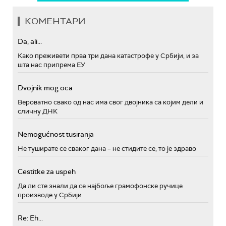
КОМЕНТАРИ
Da, ali...
Како преживети прва три дана катастрофе у Србији, и за
шта нас припрема ЕУ
Dvojnik mog oca
Вероватно свако од нас има свог двојника са којим дели и
сличну ДНК
Nemogućnost tusiranja
Не туширате се сваког дана – не стидите се, то је здраво
Cestitke za uspeh
Да ли сте знали да се најбоље грамофонске ручице
производе у Србији
Re: Eh...