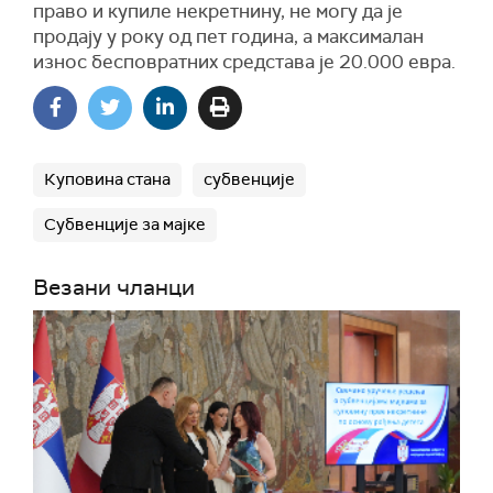
право и купиле некретнину, не могу да је
продају у року од пет година, а максималан
износ бесповратних средстава је 20.000 евра.
Куповина стана
субвенције
Субвенције за мајке
Везани чланци