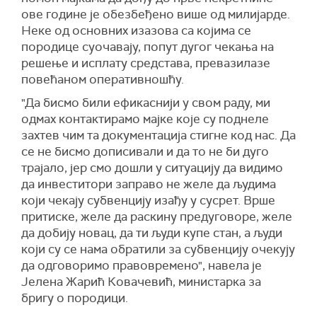
ове године је обезбеђено више од милијарде.
Неке од основних изазова са којима се
породице суочавају, попут дугог чекања на
решење и исплату средстава, превазилазе
повећаном оперативношћу.
"Да бисмо били ефикаснији у свом раду, ми
одмах контактирамо мајке које су поднеле
захтев чим та документација стигне код нас. Да
се не бисмо дописивали и да то не би дуго
трајало, јер смо дошли у ситуацију да видимо
да инвеститори заправо не желе да људима
који чекају субвенцију изађу у сусрет. Врше
притиске, желе да раскину предуговоре, желе
да добију новац, да ти људи купе стан, а људи
који су се нама обратили за субвенцију очекују
да одговоримо правовремено", навела је
Јелена Жарић Ковачевић, министарка за
бригу о породици.