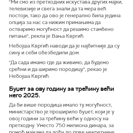
"Ми смо из претходних искустава других мајки,
телевизије и свега знали да та мера већ
постоји, тако да ово је генерално била једина
опција за нас са нижим примањима да
остваримо могућност да решимо стамбено
питање", рекла је Вања Квргић.
Небојша Квргић наводи да је најбитније да су
сину и себи обезбедили дом.
"Да сада имамо где да живимо, да будемо
срећни и да ширимо породицу", рекао је
Небојша Квргић.
Буџет за ову годину за трећину већи
него 2025.
Да би више породица имало ту могућност,
министарство је проширило буџет, који је у
овој години за трећину већи у односу на
претходну. Уместо 750 милиона динара, за
помоћ мајкама да дођу до прве некретнине