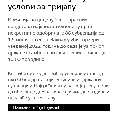
услови за пријаву
Комисија за доделу бесповратних
средстава мајкама за куповину прве
некретнине одобрила је 86 субвенција од
1,5 милиона евра. Захваљујући тој мери
уведеној 2022. године до сада је уз помоћ
државе стамбено питање решило више од
1.300 породица.
Квргићи су се у децембру уселили у стан од
око 50 квадрата који су купили уз државну
субвенцију. Најсрећнији су, кажу, јер су успели
да обезбеде дом за сина који има две године и
одрашће у свом стану.
Припремила Маја Пауновић