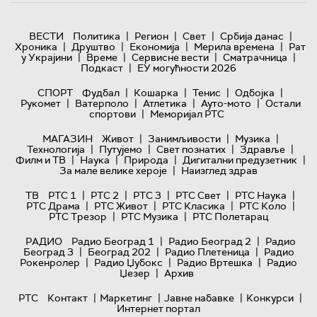
|
|
|
|
ВЕСТИ
Политика
Регион
Свет
Србија данас
|
|
|
|
Хроника
Друштво
Економија
Мерила времена
Рат
|
|
|
|
у Украјини
Време
Сервисне вести
Сматрачница
|
Подкаст
ЕУ могућности 2026
|
|
|
|
СПОРТ
Фудбал
Кошарка
Тенис
Одбојка
|
|
|
|
Рукомет
Ватерполо
Атлетика
Ауто-мото
Остали
|
спортови
Меморијал РТС
|
|
|
МАГАЗИН
Живот
Занимљивости
Музика
|
|
|
|
Технологијa
Путујемо
Свет познатих
Здравље
|
|
|
|
Филм и ТВ
Наука
Природа
Дигитални предузетник
|
За мале велике хероје
Наизглед здрав
|
|
|
|
|
ТВ
РТС 1
РТС 2
РТС 3
РТС Свет
РТС Наука
|
|
|
|
РТС Драма
РТС Живот
РТС Класика
РТС Коло
|
|
РТС Трезор
РТС Музика
РТС Полетарац
|
|
РАДИО
Радио Београд 1
Радио Београд 2
Радио
|
|
|
Београд 3
Београд 202
Радио Плетеница
Радио
|
|
|
Рокенролер
Радио Џубокс
Радио Вртешка
Радио
|
Џезер
Архив
|
|
|
|
РТС
Контакт
Маркетинг
Јавне набавке
Конкурси
Интернет портал