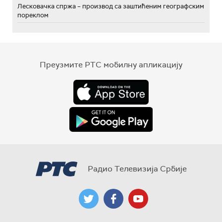
Лесковачка спржа – производ са заштићеним географским
пореклом
Преузмите РТС мобилну апликацију
Радио Телевизија Србије