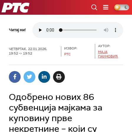
РТС
Читај ми!
АУТОР:
ИЗВОР:
ЧЕТВРТАК, 22.01.2026,
МАЈА
19:52 -> 19:52
РТС
ПАУНОВИЋ
Одобрено нових 86
субвенција мајкама за
куповину прве
некретнине – који су