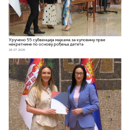
Уручено 55 субвенција мајкама за куповину прве
некретнине по основу рођења детета
28. 07. 2026.