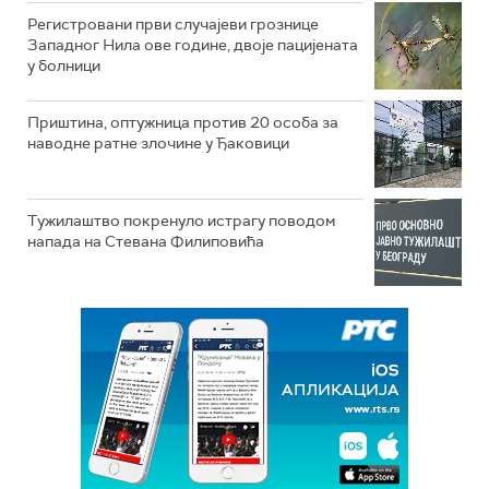
Регистровани први случајеви грознице
Западног Нила ове године, двоје пацијената
у болници
Приштина, оптужница против 20 особа за
наводне ратне злочине у Ђаковици
Тужилаштво покренуло истрагу поводом
напада на Стевана Филиповића