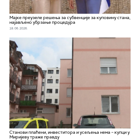
Мајке преузеле решења за субвенције за куповину стана,
најављено убрзање процедура
18. 06. 2026.
Станови плаћени, инвеститора и усељења нема – купци у
Миријеву траже правду