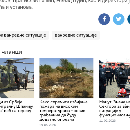
ков, Братислав Гашић, Ненад Вујић, као и директори 
а и установа.
за ванредне ситуације
ванредне ситуације
 чланци
и из Србије
Како спречити избијање
Мацут: Значајн
ентралну Шпанију,
пожара на високим
Сектора за ва
а" већ на терену
температурама – позив
ситуације у
грађанима да буду
функционисањ
додатно опрезни
11. 02. 2026.
29. 05. 2026.