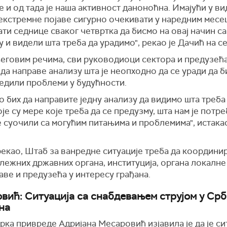
е и од тада је наша активност даноноћна. Имајући у ви
 екстремне појаве сигурно очекивати у наредним месе
ти седнице сваког четвртка да бисмо на овај начин с
у и видели шта треба да урадимо", рекао је Дачић на с
еговим речима, сви руководиоци сектора и предузећа
да направе анализу шта је неопходно да се уради да б
едили проблеми у будућности.
 бих да направите једну анализу да видимо шта треба 
оје су мере које треба да се предузму, шта нам је потр
 суочили са могућим питањима и проблемима", истакао
рекао, Штаб за ванредне ситуације треба да координи
лежних државних органа, институција, органа локалне
ве и предузећа у интересу грађана.
вић: Ситуација са снабдевањем струјом у Срб
на
ка привреде Адријана Месаровић изјавила је да је си