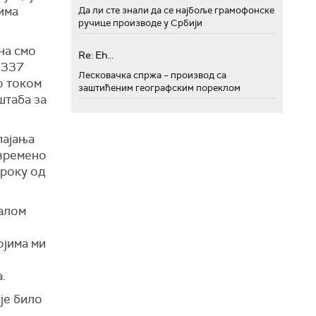
има
Да ли сте знали да се најбоље грамофонске
ручице производе у Србији
на смо
Re: Eh...
 337
Лесковачка спржа – производ са
о током
заштићеним географским пореклом
штаба за
пајања
овремено
 року од
Малом
ојима ми
.
је било