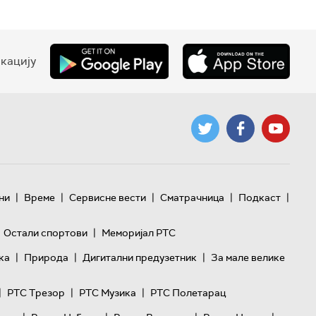
кацију
|
|
|
|
|
ни
Време
Сервисне вести
Сматрачница
Подкаст
|
Остали спортови
Меморијал РТС
|
|
|
ка
Природа
Дигитални предузетник
За мале велике
|
|
|
РТС Трезор
РТС Музика
РТС Полетарац