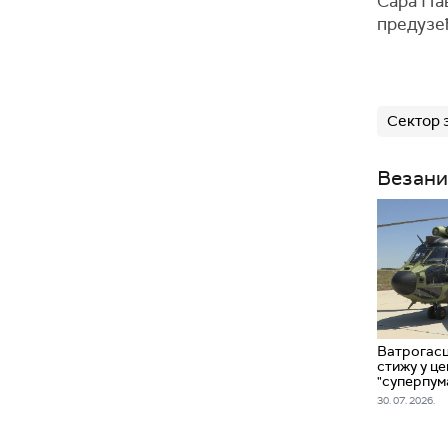
Сара Пав
предузећ
Сектор 
Везани
Ватрогасц
стижу у ц
"суперпум
30. 07. 2026.