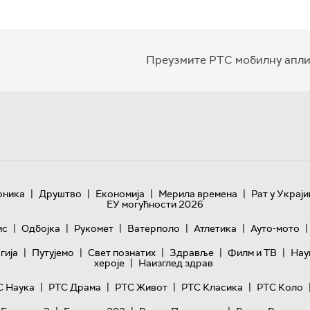
Преузмите РТС мобилну апли
|
|
|
|
оника
Друштво
Економија
Мерила времена
Рат у Украји
ЕУ могућности 2026
|
|
|
|
|
|
ис
Одбојка
Рукомет
Ватерполо
Атлетика
Ауто-мото
|
|
|
|
|
гијa
Путујемо
Свет познатих
Здравље
Филм и ТВ
Нау
|
хероје
Наизглед здрав
|
|
|
|
С Наука
РТС Драма
РТС Живот
РТС Класика
РТС Коло