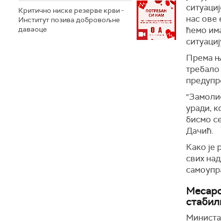
ситуациј
Критично ниске резерве крви -
нас ове
Институт позива добровољне
даваоце
ћемо има
ситуациј
Према њ
требало 
предупр
"Замолио
уради, к
бисмо се
Дачић.
Како је 
свих над
самоупра
Месаро
стабил
Министар