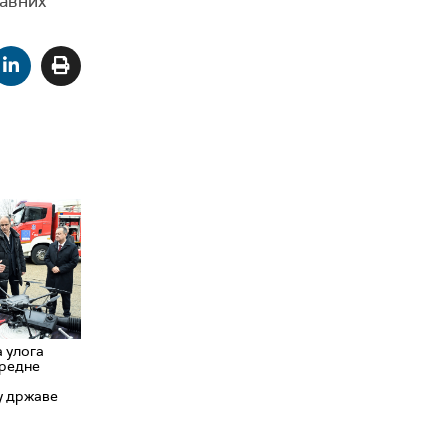
јавних
а улога
нредне
у државе