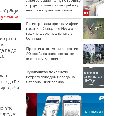
Апел за рационалну потрошњу
струје – климе троше трећину
енергије у домаћинствима
 "Србија"
 у земљи
.
Регистровани први случајеви
грознице Западног Нила ове
године, двоје пацијената у
о је на
болници
не –
Приштина, оптужница против
да ће до
20 особа за наводне ратне
и.
злочине у Ђаковици
Тужилаштво покренуло
дант
истрагу поводом напада на
 је да ће
Стевана Филиповића
ије да би
могуће
ванредне