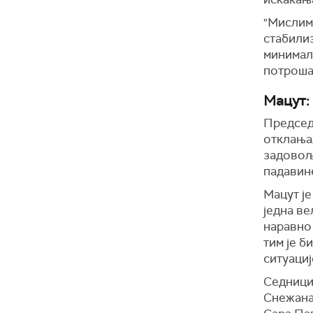
"Мислим 
стабилиз
минимал
потрошач
Мацут:
Председн
отклања
задовољ
падавин
Мацут је
једна ве
наравно 
тим је б
ситуациј
Седници
Снежана