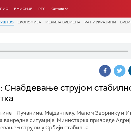
АДИО
ЕМИСИЈЕ
РТС
Остало
РУШТВО
ЕКОНОМИЈА
МЕРИЛА ВРЕМЕНА
РАТ У УКРАЈИНИ
ВРЕМ
: Снабдевање струјом стабилн
тка
штине – Лучанима, Мајданпеку, Малом Зворнику и 
а ванредне ситуације. Министарка привреде Адри
девањем струјом у Србији стабилна.