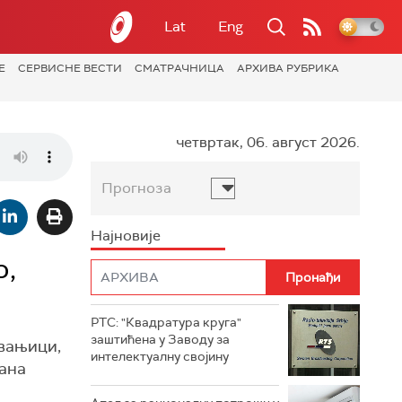
Lat
Eng
Е
СЕРВИСНЕ ВЕСТИ
СМАТРАЧНИЦА
АРХИВА РУБРИКА
четвртак, 06. август 2026.
Прогноза
Најновије
о,
РТС: "Квадратура круга"
заштићена у Заводу за
Ивањици,
интелектуалну својину
јана