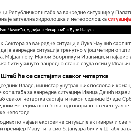
ци Републичког штаба за ванредне ситуације у Палати
ана је актуелна хидролошка и метеоролошка
ситуација
Луке Чаушића, Адријане Месаровић и Ђуре Мацута
к Сектора за ванредне ситуације Лука Чаушић саопшти
да је ванредна ситуација тренутно у још четири општи
, Мајданпеку, Малом Зворнику и Ивањици, и најавио 
ка бити укинуто ванредно стање свуда осим у Ивањиц
 Штаб ће се састајати сваког четвртка
седник Владе, министар унутрашњих послова и коман
ког штаба за ванредне ситуације Ивица Дачић изјавио
таб сваког четвртка састајати након седнице Владе Срб
редним месецима што боље одговорило на евентуалне
ке непогоде.
одмах по најави екстремне ситуације активирали све 
и премијер Мацут и ја смо 5. јануара били у Штабу за 