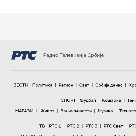
Радио Телевизија Србије
|
|
|
|
ВЕСТИ
Политика
Регион
Свет
Србија данас
Хр
|
|
СПОРТ
Фудбал
Кошарка
Тен
|
|
|
МАГАЗИН
Живот
Занимљивости
Музика
Техноло
|
|
|
|
ТВ
РТС 1
РТС 2
РТС 3
РТС Свет
РТ