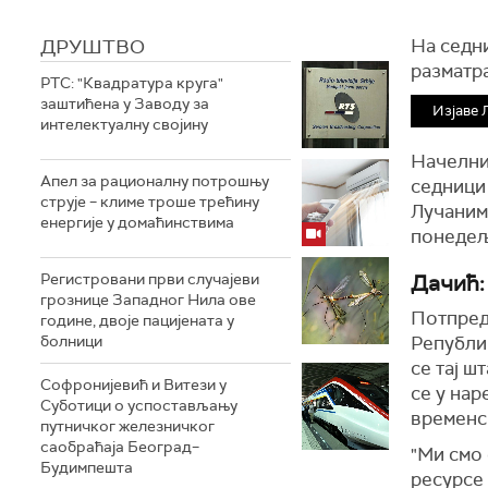
ДРУШТВО
На седни
разматр
РТС: "Квадратура круга"
заштићена у Заводу за
Изјаве 
интелектуалну својину
Начелни
Апел за рационалну потрошњу
седници 
струје – климе троше трећину
Лучанима
енергије у домаћинствима
понедељ
Регистровани први случајеви
Дачић:
грознице Западног Нила ове
Потпред
године, двоје пацијената у
болници
Републич
се тај ш
Софронијевић и Витези у
се у на
Суботици о успостављању
временс
путничког железничког
саобраћаја Београд–
"Ми смо 
Будимпешта
ресурсе 