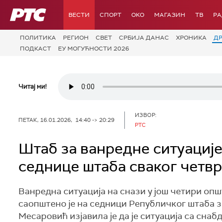
РТС
ВЕСТИ
СПОРТ
OKO
МАГАЗИН
ТВ
Р
ПОЛИТИКА
РЕГИОН
СВЕТ
СРБИЈА ДАНАС
ХРОНИКА
Д
ПОДКАСТ
ЕУ МОГУЋНОСТИ 2026
Читај ми!
ИЗВОР:
ПЕТАК, 16.01.2026, 14:40 -> 20:29
РТС
Штаб за ванредне ситуације
седнице штаба сваког четвр
Ванредна ситуација на снази у још четири оп
саопштено је на седници Републичког штаба з
Месаровић изјавила је да је ситуација са снаб