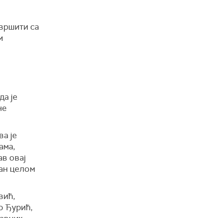
авршити са
м
а је
не
ва је
ама,
ав овај
љан целом
вић,
о Ђурић,