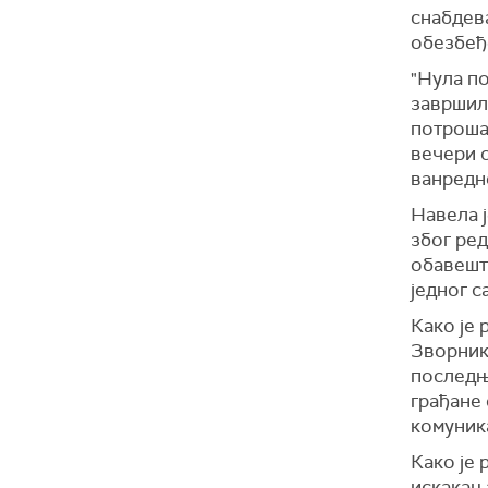
снабдева
обезбеђ
"Нула по
завршили
потрошач
вечери с
ванредне
Навела ј
због ред
обавеште
једног с
Како је 
Зворнику
последњи
грађане 
комуник
Како је 
искакањ