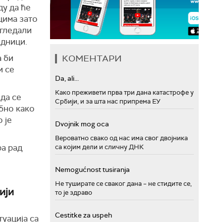
ду да ће
цима зато
агледали
едници.
 би
КОМЕНТАРИ
и се
Da, ali...
Како преживети прва три дана катастрофе у
да се
Србији, и за шта нас припрема ЕУ
ебно како
 је
Dvojnik mog oca
Вероватно свако од нас има свог двојника
ра рад
са којим дели и сличну ДНК
Nemogućnost tusiranja
Не туширате се сваког дана – не стидите се,
ији
то је здраво
Cestitke za uspeh
туација са