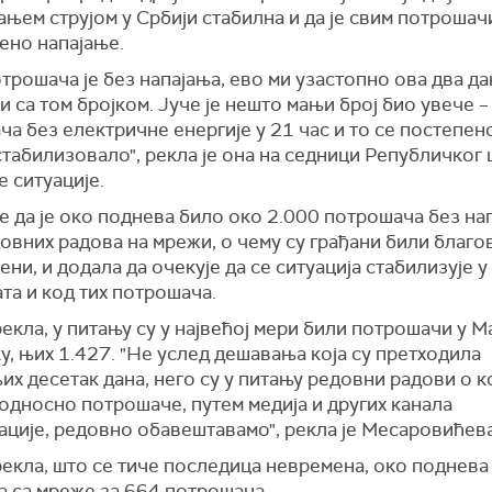
њем струјом у Србији стабилна и да је свим потрошач
ено напајање.
трошача је без напајања, ево ми узастопно ова два да
 са том бројком. Јуче је нешто мањи број био увече –
а без електричне енергије у 21 час и то се постепен
табилизовало", рекла је она на седници Републичког 
 ситуације.
е да је око поднева било око 2.000 потрошача без на
овних радова на мрежи, о чему су грађани били благ
ни, и додала да очекује да се ситуација стабилизује у
ата и код тих потрошача.
рекла, у питању су у највећој мери били потрошачи у 
, њих 1.427. "Не услед дешавања која су претходила
х десетак дана, него су у питању редовни радови о к
односно потрошаче, путем медија и других канала
ације, редовно обавештавамо", рекла је Месаровићева
рекла, што се тиче последица невремена, око поднева 
а са мреже за 664 потрошача.