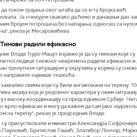
да током трајања овог штаба да се и та бројка већ
овала. Ја очекујем свакако да ћемо и данашњи дан з
ним бројем потрошача без напајања, односно са нуло
а", рекла је Месаровићева.
 Тимови радили ефикасно
ик Владе Ђуро Мацут изјавио је да су тимови који су
ли последице снежног невремена радили ефикасно и д
ан тренутном ситуацијом у окрузима у којима су снеж
е направиле највише тешкоћа.
 захвалио свима који су били ангажовани на терену. "О
лика акција која је редовног карактера у овим ситуациј
уз високу координацију са председником Србије. Чит
ио врло ефикасан и могу да кажем да сам јако задово
ом на терену", рекао је председник Владе.
 су присуствовали и министри Александра Софроније
 Пауновић, Братислав Гашић, Златибор Лончар, Марк