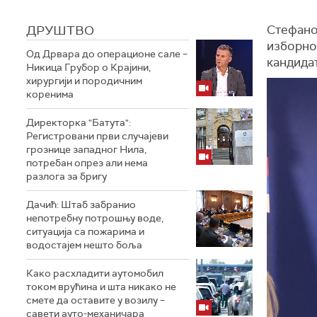
ДРУШТВО
Стефанов
изборно
Од Дрвара до операционе сале –
кандидат
Никица Грубор о Крајини,
хирургији и породичним
коренима
Директорка "Батута":
Регистровани први случајеви
грознице западног Нила,
потребан опрез али нема
разлога за бригу
Дачић: Штаб забранио
непотребну потрошњу воде,
ситуација са пожарима и
водостајем нешто боља
Како расхладити аутомобил
током врућина и шта никако не
смете да оставите у возилу –
савети ауто-механичара