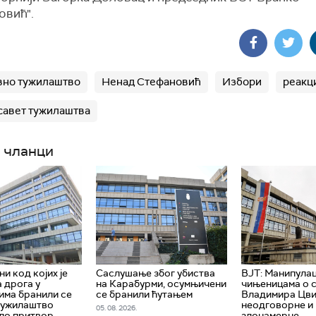
овић".
вно тужилаштво
Ненад Стефановић
Избори
реакц
савет тужилаштва
 чланци
и код којих је
Саслушање због убиства
ВЈТ: Манипулац
 дрога у
на Карабурми, осумњичени
чињеницама о 
ма бранили се
се бранили ћутањем
Владимира Цви
тужилаштво
неодговорне и
05. 08. 2026.
ло притвор
злонамерне