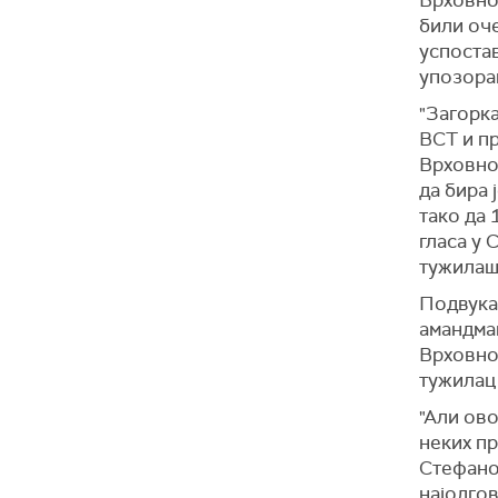
Врховног
били оче
успостав
упозорав
"Загорка
ВСТ и пр
Врховног
да бира 
тако да 
гласа у 
тужилашт
Подвукао
амандман
Врховном
тужилац 
"Али ово
неких пр
Стефанов
најодго