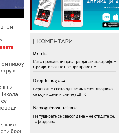
новном
г
е
КОМЕНТАРИ
савета
Da, ali...
Како преживети прва три дана катастрофе у
вном нивоу
Србији, и за шта нас припрема ЕУ
 струји
Dvojnik mog oca
дашњи
Вероватно свако од нас има свог двојника
 Никола
са којим дели и сличну ДНК
 су
уководи
Nemogućnost tusiranja
Не туширате се сваког дана – не стидите се,
то је здраво
е, како
већи број