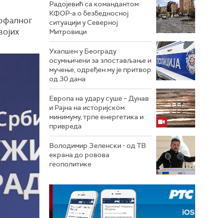
Радојевић са командантом
КФОР-а о безбедносној
рофалног
ситуацији у Северној
војих
Митровици
Ухапшен у Београду
осумњичени за злостављање и
мучење, одређен му је притвор
од 30 дана
Европа на удару суше – Дунав
и Рајна на историјском
минимуму, трпе енергетика и
привреда
Володимир Зеленски - од ТВ
екрана до ровова
геополитике