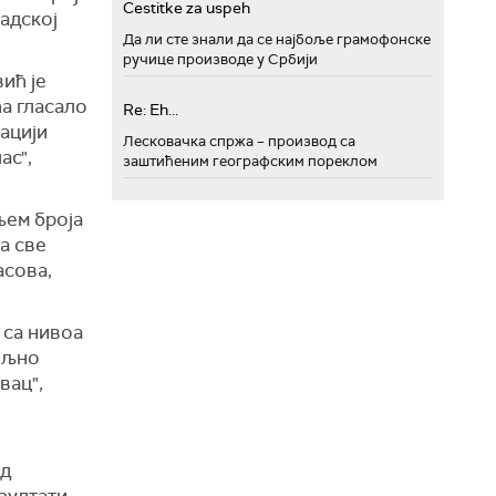
Cestitke za uspeh
адској
Да ли сте знали да се најбоље грамофонске
ручице производе у Србији
ић је
ћа гласало
Re: Eh...
лацији
Лесковачка спржа – производ са
ас",
заштићеним географским пореклом
њем броја
а све
асова,
 са нивоа
вољно
вац",
ед