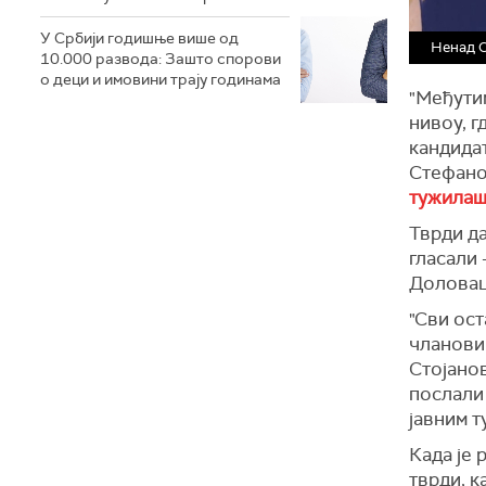
У Србији годишње више од
Ненад 
10.000 развода: Зашто спорови
о деци и имовини трају годинама
"Међутим
нивоу, г
кандидат
Стефано
тужилаш
Тврди да
гласали 
Доловац,
"Сви ост
чланови
Стојанов
послали 
јавним т
Када је 
тврди, к