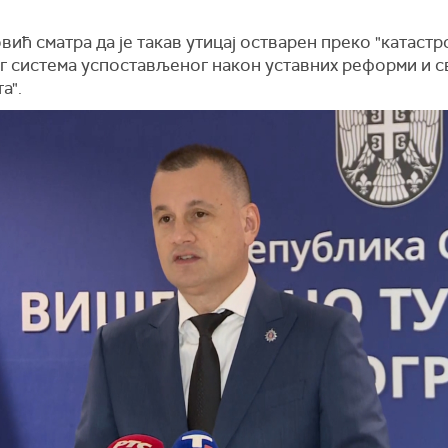
ић сматра да је такав утицај остварен преко "катаст
г система успостављеног након уставних реформи и с
а".