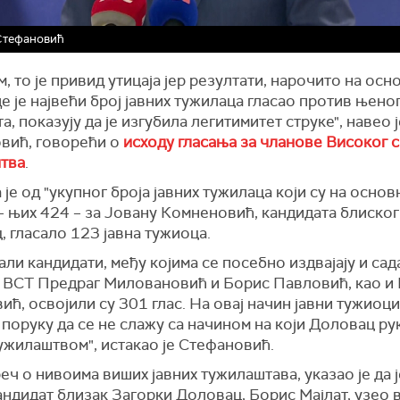
Стефановић
, то је привид утицаја јер резултати, нарочито на ос
де је највећи број јавних тужилаца гласао против њено
а, показују да је изгубила легитимитет струке", навео ј
вић, говорећи о
исходу гласања за чланове Високог 
тва
.
 је од "укупног броја јавних тужилаца који су на осно
– њих 424 – за Јовану Комненовић, кандидата блиског
 гласало 123 јавна тужиоца.
али кандидати, међу којима се посебно издвајају и са
 ВСТ Предраг Миловановић и Борис Павловић, као и
ић, освојили су 301 глас. На овај начин јавни тужиоци
поруку да се не слажу са начином на који Доловац р
ужилаштвом", истакао је Стефановић.
реч о нивоима виших јавних тужилаштава, указао је да ј
андидат близак Загорки Доловац, Борис Мајлат, узео 