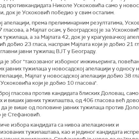
 од противкандидата Николе Ускоковића само у новос
и, док је Ускоковић победио у свим осталим.
ј апелацији, према прелиминарним резултатима, Усков
 гласова, а Мајлат осам, у београдској је за Ускокови
х тужилаца, а за Мајлата 42, док је у крагујевачкој апе
ћ добио 23 гласа, наспрам Мајлата који је добио 21 гл
 главни јавни тужилац ВЈТ у Београду.
а је због "такозваног изборног инжињеринга, повећа
х јавних тужилаца у новосадској апелацији у односу н
пелације, Мајлат у новосадској апелацији добио 38 гл
Ускоковића који је добио 10 гласова".
број гласова против кандидата блиских Доловац, само
х и виших јавних тужилаштва, од 406 гласова већ до
 да је више од половине јавних тужилаца против Доло
 је Стефановић.
тиче избора кандидата са нивоа апелационих и
изованих тужилаштава, као и јединог кандидата испр