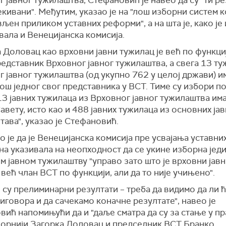
 јавног тужилаштва, Стефановић је навео да су "ти р
кивани". Међутим, указао је на "лош изборни систем ко
љен приликом уставних реформи", а на шта је, како је 
ала и Венецијанска комисија.
 Доловац као врховни јавни тужилац је већ по функци
едставник Врховног јавног тужилаштва, а свега 13 ту
 јавног тужилаштва (од укупно 762 у целој држави) и
још једног свог представника у ВСТ. Тиме су избори 
13 јавних тужилаца из Врховног јавног тужилаштва им
Савету, исто као и 488 јавних тужилаца из основних ја
ава", указао је Стефановић.
 је да је Венецијанска комисија пре усвајања уставни
а указивала на неопходност да се укине изборна јед
 јавном тужилаштву "управо зато што је врховни јав
већ члан ВСТ по функцији, али да то није учињено".
 су прелиминарни резултати – треба да видимо да ли 
иговора и да сачекамо коначне резултате", навео је
ић напомињући да и "даље сматра да су за стање у п
ворнији Загорка Доловац и председник ВСТ Бранко