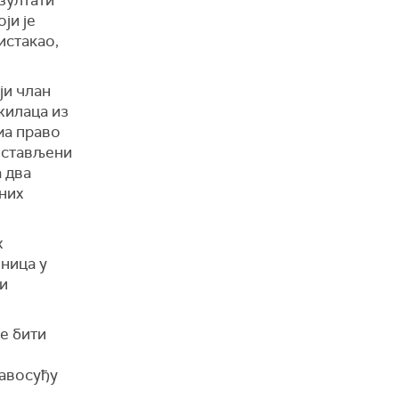
езултати
ји је
истакао,
ји члан
жилаца из
ма право
постављени
а два
вних
х
иница у
ни
ће бити
равосуђу