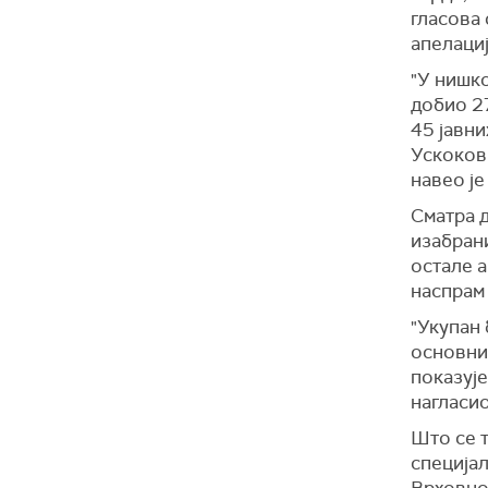
гласова
апелациј
"У нишко
добио 27
45 јавни
Ускокови
навео је
Сматра д
изабрани
остале а
наспрам 
"Укупан 
основни
показује
нагласио
Што се 
специјал