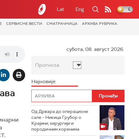
Lat
Eng
Е
СЕРВИСНЕ ВЕСТИ
СМАТРАЧНИЦА
АРХИВА РУБРИКА
субота, 08. август 2026.
Прогноза
Најновије
ава
Од Дрвара до операционе
сале – Никица Грубор о
минарни
Крајини, хирургији и
а
породичним коренима
Т.