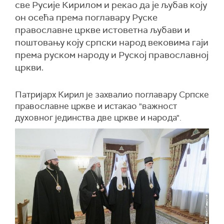
све Русије Кирилом и рекао да је љубав коју
он осећа према поглавару Руске
православне цркве истоветна љубави и
поштовању коју српски народ вековима гаји
према руском народу и Руској православној
цркви.
Патријарх Кирил је захвалио поглавару Српске
православне цркве и истакао "важност
духовног јединства две цркве и народа".