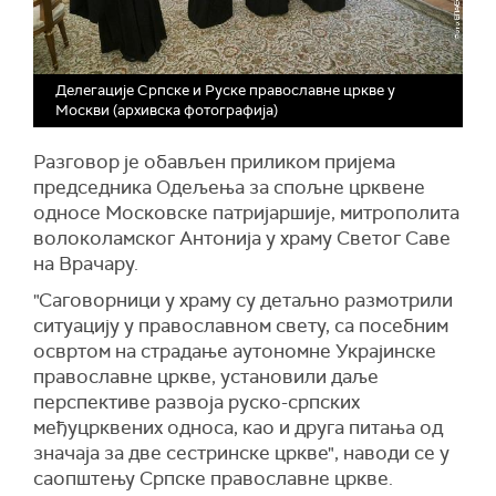
Делегације Српске и Руске православне цркве у
Москви (архивска фотографија)
Разговор је обављен приликом пријема
председника Одељења за спољне црквене
односе Московске патријаршије, митрополита
волоколамског Антонија у храму Светог Саве
на Врачару.
"Саговорници у храму су детаљно размотрили
ситуацију у православном свету, са посебним
освртом на страдање аутономне Украјинске
православне цркве, установили даље
перспективе развоја руско-српских
међуцрквених односа, као и друга питања од
значаја за две сестринске цркве", наводи се у
саопштењу Српске православне цркве.