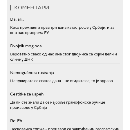
КОМЕНТАРИ
Da, ali...
Како преживети прва три дана катастрофе у Србији, и за
шта нас припрема ЕУ
Dvojnik mog oca
Вероватно свако од нас има свог двојника са којим дели и
сличну ДНК
Nemogućnost tusiranja
Не туширате се сваког дана – не стидите се, то је здраво
Cestitke za uspeh
Да ли сте знали да се најбоље грамофонске ручице
производе у Србији
Re: Eh...
Лесковачка спржа – производ са заштићеним географским