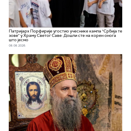
Патријарх Порфирије угостио учеснике кампа "Србија те
зове" у Храму Светог Саве: Дошли сте на корен онога
што јесмо
08. 08. 2026.