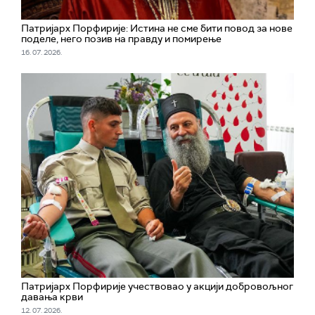
Патријарх Порфирије: Истина не сме бити повод за нове
поделе, него позив на правду и помирење
16. 07. 2026.
Патријарх Порфирије учествовао у акцији добровољног
давања крви
12. 07. 2026.