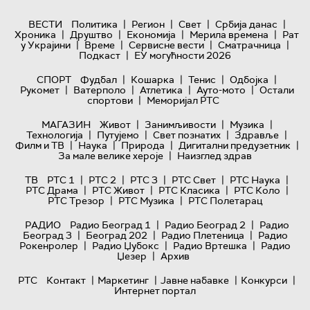
|
|
|
|
ВЕСТИ
Политика
Регион
Свет
Србија данас
|
|
|
|
Хроника
Друштво
Економија
Мерила времена
Рат
|
|
|
|
у Украјини
Време
Сервисне вести
Сматрачница
|
Подкаст
ЕУ могућности 2026
|
|
|
|
СПОРТ
Фудбал
Кошарка
Тенис
Одбојка
|
|
|
|
Рукомет
Ватерполо
Атлетика
Ауто-мото
Остали
|
спортови
Меморијал РТС
|
|
|
МАГАЗИН
Живот
Занимљивости
Музика
|
|
|
|
Технологијa
Путујемо
Свет познатих
Здравље
|
|
|
|
Филм и ТВ
Наука
Природа
Дигитални предузетник
|
За мале велике хероје
Наизглед здрав
|
|
|
|
|
ТВ
РТС 1
РТС 2
РТС 3
РТС Свет
РТС Наука
|
|
|
|
РТС Драма
РТС Живот
РТС Класика
РТС Коло
|
|
РТС Трезор
РТС Музика
РТС Полетарац
|
|
РАДИО
Радио Београд 1
Радио Београд 2
Радио
|
|
|
Београд 3
Београд 202
Радио Плетеница
Радио
|
|
|
Рокенролер
Радио Џубокс
Радио Вртешка
Радио
|
Џезер
Архив
|
|
|
|
РТС
Контакт
Маркетинг
Јавне набавке
Конкурси
Интернет портал