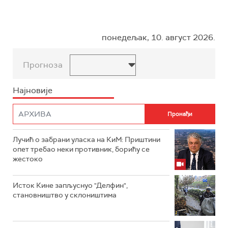
понедељак, 10. август 2026.
Прогноза
Најновије
Лучић о забрани уласка на КиМ: Приштини
опет требао неки противник, борићу се
жестоко
Исток Кине запљуснуо "Делфин",
становништво у склоништима