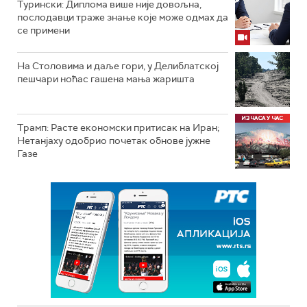
Турински: Диплома више није довољна,
послодавци траже знање које може одмах да
се примени
На Столовима и даље гори, у Делиблатској
пешчари ноћас гашена мања жаришта
Трамп: Расте економски притисак на Иран;
Нетанјаху одобрио почетак обнове јужне
Газе