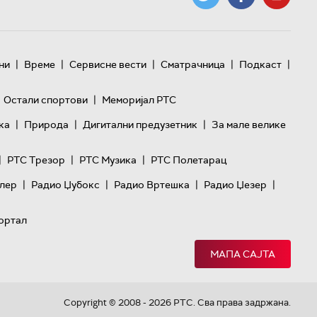
|
|
|
|
|
ни
Време
Сервисне вести
Сматрачница
Подкаст
|
Остали спортови
Меморијал РТС
|
|
|
ка
Природа
Дигитални предузетник
За мале велике
|
|
|
РТС Трезор
РТС Музика
РТС Полетарац
|
|
|
|
лер
Радио Џубокс
Радио Вртешка
Радио Џезер
ортал
МАПА САЈТА
Copyright © 2008 - 2026 РТС. Сва права задржана.