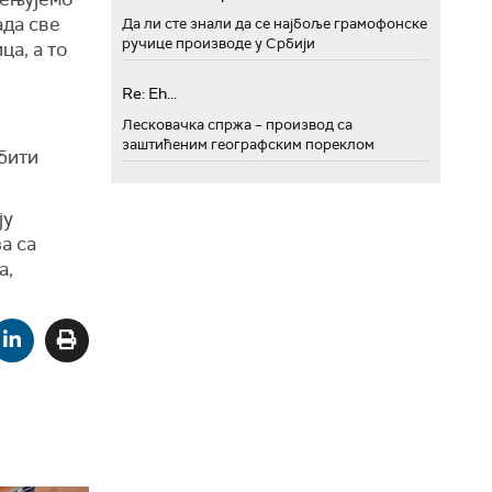
ада све
Да ли сте знали да се најбоље грамофонске
ручице производе у Србији
ца, а то
Re: Eh...
Лесковачка спржа – производ са
заштићеним географским пореклом
бити
ју
а са
а,