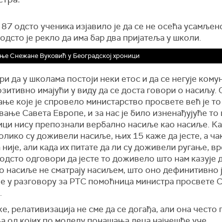
87 одсто ученика изјавило је да се не осећа усамљен
 одсто је рекло да има бар два пријатеља у школи.
ње Снежане Вуковић у Београдској хроници
ри да у школама постоји неки етос и да се негује кому
озитивно имајући у виду да се доста говори о насиљу. 
ње које је спровело министарство просвете већ је то
ање Савета Европе, и за нас је било изненађујуће то
ици нису препознали вербално насиље као насиље. Ка
олико су доживели насиље, њих 15 каже да јесте, а ча
 није, али када их питате да ли су доживели ругање, в
одсто одговори да јесте то доживело што нам казује 
 насиље не сматрају насиљем, што оно дефинитивно ј
 је у разговору за РТС помоћница министра просвете 
.
е, релативизација не сме да се догађа, али она често
а од којих по моделу понашања деца најчешће уче.