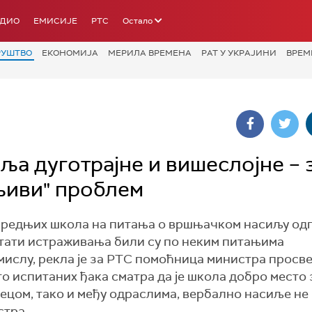
АДИО
ЕМИСИЈЕ
РТС
Остало
РУШТВО
ЕКОНОМИЈА
МЕРИЛА ВРЕМЕНА
РАТ У УКРАЈИНИ
ВРЕМ
а дуготрајне и вишеслојне – 
љиви" проблем
 средњих школа на питања о вршњачком насиљу од
лтати истраживања били су по неким питањима
смислу, рекла је за РТС помоћница министра просв
о испитаних ђака сматра да је школа добро место з
децом, тако и међу одраслима, вербално насиље не
стра.