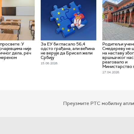
просвете: У
За ЕУ би гласало 56,4
Родитељи учен
рчајевцима није
одсто грађана, али већина
Смедереву не 
ичног дела, реч
не верује да Брисел жели
на наставу збо
имереном
Србију
вршњачког нас
реаговало и
15. 06. 2026.
Министарство 
17. 04. 2026.
Преузмите РТС мобилну апли