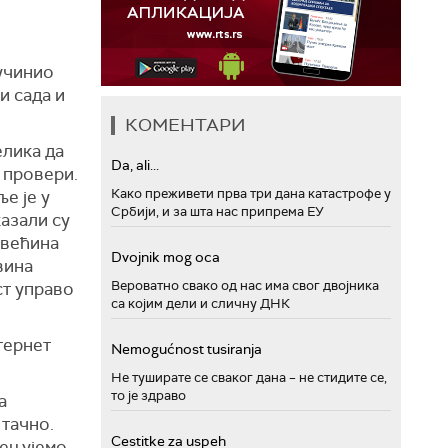
 учинио
и сада и
КОМЕНТАРИ
елика да
Da, ali...
е провери.
Како преживети прва три дана катастрофе у
е је у
Србији, и за шта нас припрема ЕУ
казали су
 већина
Dvojnik mog oca
вина
Вероватно свако од нас има свог двојника
ст управо
са којим дели и сличну ДНК
тернет
Nemogućnost tusiranja
Не туширате се сваког дана – не стидите се,
то је здраво
а
 тачно.
Cestitke za uspeh
цењујемо