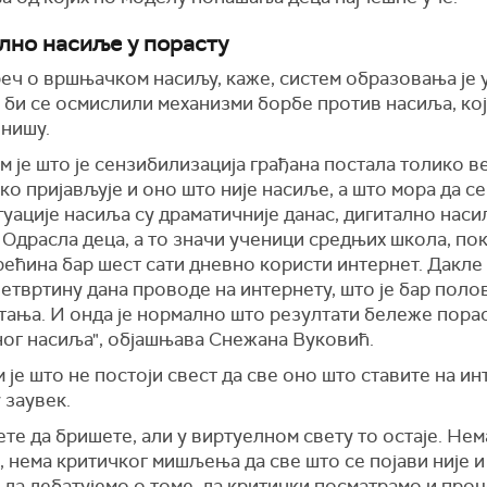
лно насиље у порасту
реч о вршњачком насиљу, каже, систем образовања је
 би се осмислили механизми борбе против насиља, кој
нишу.
 је што је сензибилизација грађана постала толико в
ко пријављује и оно што није насиље, а што мора да с
уације насиља су драматичније данас, дигитално насиљ
 Одрасла деца, а то значи ученици средњих школа, по
рећина бар шест сати дневно користи интернет. Дакле
етвртину дана проводе на интернету, што је бар поло
тања. И онда је нормално што резултати бележе пора
ног насиља", објашњава Снежана Вуковић.
је што не постоји свест да све оно што ставите на ин
у заувек.
те да бришете, али у виртуелном свету то остаје. Нем
 нема критичког мишљења да све што се појави није и
да дебатујемо о томе, да критички посматрамо и про