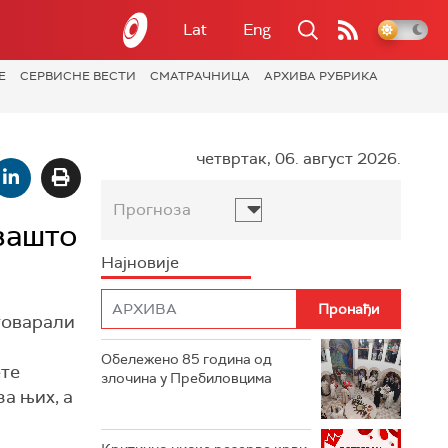
Lat
Eng
Е
СЕРВИСНЕ ВЕСТИ
СМАТРАЧНИЦА
АРХИВА РУБРИКА
четвртак, 06. август 2026.
Прогноза
зашто
Најновије
говарали
Обележено 85 година од
ете
злочина у Пребиловцима
а њих, а