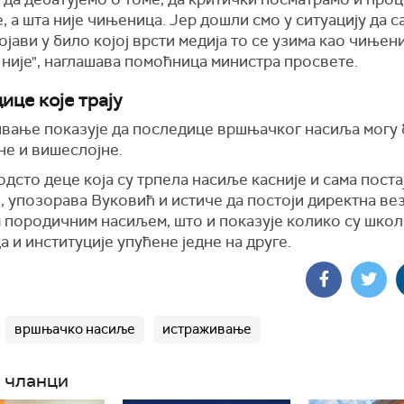
е, а шта није чињеница. Јер дошли смо у ситуацију да с
ојави у било којој врсти медија то се узима као чињени
није", наглашава помоћница министра просвете.
ице које трају
вање показује да последице вршњачког насиља могу 
не и вишеслојне.
одсто деце која су трпела насиље касније и сама поста
, упозорава Вуковић и истиче да постоји директна вез
 породичним насиљем, што и показује колико су школ
 и институције упућене једне на друге.
вршњачко насиље
истраживање
 чланци