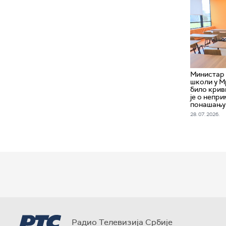
Министар 
школи у М
било крив
је о непр
понашању
28. 07. 2026.
Радио Телевизија Србије