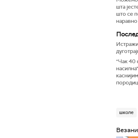
шта јест
што се п
наравно 
Послед
Истражи
дуготрај
"Чак 40 
насилна"
каснијим
породица
школе
Везани