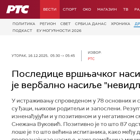
РТС
ВЕСТИ
СПОРТ
OKO
МАГАЗИН
ТВ
Р
ПОЛИТИКА
РЕГИОН
СВЕТ
СРБИЈА ДАНАС
ХРОНИКА
Д
ПОДКАСТ
ЕУ МОГУЋНОСТИ 2026
ИЗВОР:
УТОРАК, 16.12.2025, 05:30 -> 05:45
РТС
Последице вршњачког насиљ
је вербално насиље "невид
У истраживању спроведеном у 78 основних и
су ђаци, њихови родитељи и запослени. Резу
изненађујући и у позитивном и у негативном 
Снежана Вуковић. Позитивно је то што 87 одст
лоше је то што већина испитаника, како међу 
препознају као насиље, каже помоћница мини