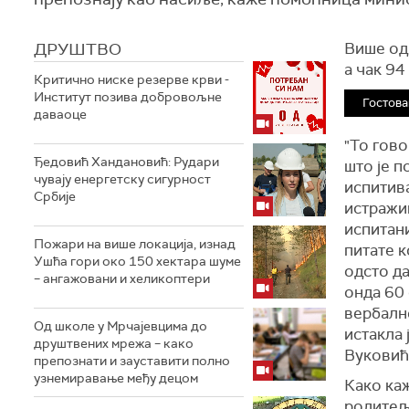
ДРУШТВО
Више од 
а чак 94
Критично ниске резерве крви -
Институт позива добровољне
Гостова
даваоце
"То гово
Ђедовић Хандановић: Рудари
што је п
чувају енергетску сигурност
испитива
Србије
истражив
испитан
Пожари на више локација, изнад
питате к
Ушћа гори око 150 хектара шуме
одсто да
– ангажовани и хеликоптери
онда 60 
вербално
Од школе у Мрчајевцима до
истакла
друштвених мрежа – како
Вуковић
препознати и зауставити полно
узнемиравање међу децом
Како каж
родитељ