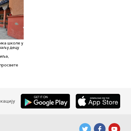
ика школе у
шаљу децу
г
иља,
просвете
кацију