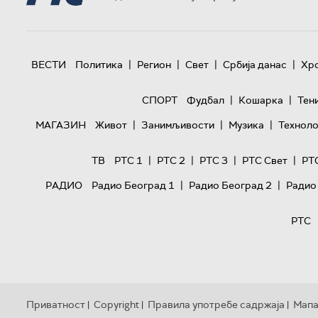
|
|
|
|
ВЕСТИ
Политика
Регион
Свет
Србија данас
Хр
|
|
СПОРТ
Фудбал
Кошарка
Тен
|
|
|
МАГАЗИН
Живот
Занимљивости
Музика
Техноло
|
|
|
|
ТВ
РТС 1
РТС 2
РТС 3
РТС Свет
РТ
|
|
РАДИО
Радио Београд 1
Радио Београд 2
Радио
РТС
Приватност
Copyright
Правила употребе садржаја
Мапа
|
|
|