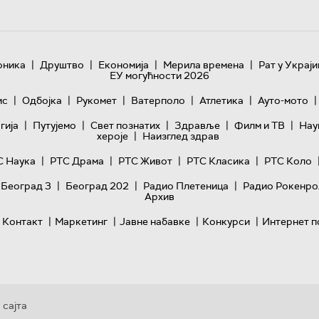
|
|
|
|
оника
Друштво
Економија
Мерила времена
Рат у Украји
ЕУ могућности 2026
|
|
|
|
|
|
ис
Одбојка
Рукомет
Ватерполо
Атлетика
Ауто-мото
|
|
|
|
|
гијa
Путујемо
Свет познатих
Здравље
Филм и ТВ
Нау
|
хероје
Наизглед здрав
|
|
|
|
С Наука
РТС Драма
РТС Живот
РТС Класика
РТС Коло
|
|
|
 Београд 3
Београд 202
Радио Плетеница
Радио Рокенро
Архив
|
|
|
|
Контакт
Маркетинг
Јавне набавке
Конкурси
Интернет п
 сајта