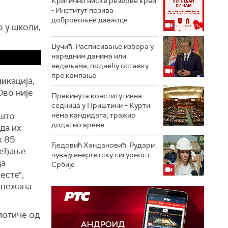
Критично ниске резерве крви
- Институт позива
добровољне даваоце
о у школи,
Вучић: Расписивање избора у
наредним данима или
недељама, поднећу оставку
пре кампање
никација,
Ово није
Прекинута конститутивна
седница у Приштини – Курти
 што
нема кандидата, тражио
додатно време
да их
к 85
Ђедовић Хандановић: Рудари
ређање
чувају енергетску сигурност
да
Србије
есте",
Снежана
 потиче од