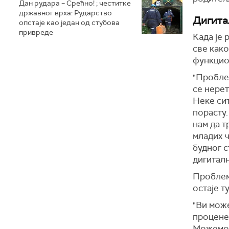
Дан рудара – Срећно! ; честитке
државног врха: Рударство
Дигита
опстаје као један од стубова
привреде
Када је 
све како
функцио
"Проблем
се нерет
Неке сит
порасту.
нам да т
младих ч
будног с
дигитал
Проблем 
остаје т
"Ви може
процене,
Можемо 