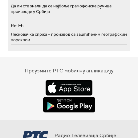
Да ли сте знали да се најбоље грамофонске ручице
производе у Србији
Re: Eh...
Лесковачка спржа – производ са заштићеним географским
пореклом
Преузмите РТС мобилну апликацију
Радио Телевизија Србије