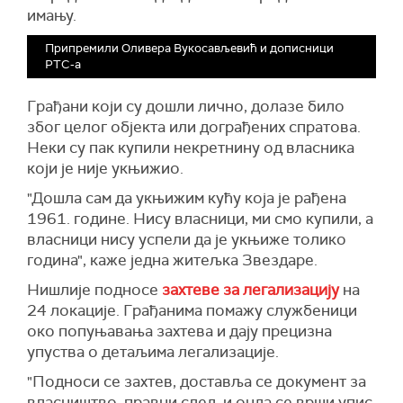
имању.
Припремили Оливера Вукосављевић и дописници
РТС-а
Грађани који су дошли лично, долазе било
због целог објекта или дограђених спратова.
Неки су пак купили некретнину од власника
који је није укњижио.
"Дошла сам да укњижим кућу која је рађена
1961. године. Нису власници, ми смо купили, а
власници нису успели да је укњиже толико
година",
каже једна житељка Звездаре.
Нишлије подносе
захтеве за легализацију
на
24 локације. Грађанима помажу службеници
око попуњавања захтева и дају прецизна
упуства о детаљима легализације.
"Подноси се захтев, доставља се документ за
власништво, правни след, и онда се врши упис