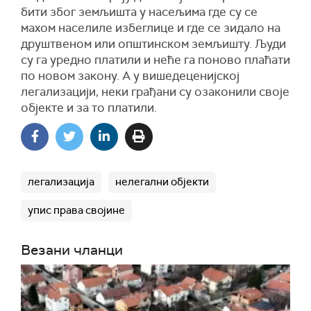
бити због земљишта у насељима где су се
махом населиле избеглице и где се зидало на
друштвеном или општинском земљишту. Људи
су га уредно платили и неће га поново плаћати
по новом закону. А у вишедеценијској
легализацији, неки грађани су озаконили своје
објекте и за то платили.
легализација
нелегални објекти
упис права својине
Везани чланци