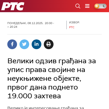
РТС
ИЗВОР:
ПОНЕДЕЉАК, 08.12.2025, 20:00 -
> 20:24
РТС
Велики одзив грађана за
упис права својине на
неукњижене објекте,
првог дана поднето
19.000 захтева
Велико је интересовање грађана за