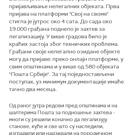
пријављивање нелегалних објеката. Прва
пријава на платформи "Свој на своме"
стигла је јутрос око 4 сата. До сада око
19.000 грађана поднело је захтев за
легализацију. У више градова било је
краћих застоја због техничких проблема.
Грађани своје нелегално озидане објекте
могу да пријаве: преко онлајн платформе, у
свим општинама и у више од 580 објеката
"Пошта Србије". За тај поједностављени
поступак, уз минимум документације имаће
тачно два месеца.
Од раног јутра редови пред општинама и на
шалтерима Пошта за подношење захтева -
многи су решили коначно да легализују
станове, куће и све што су наследили,
изградили или надзидали на породичном