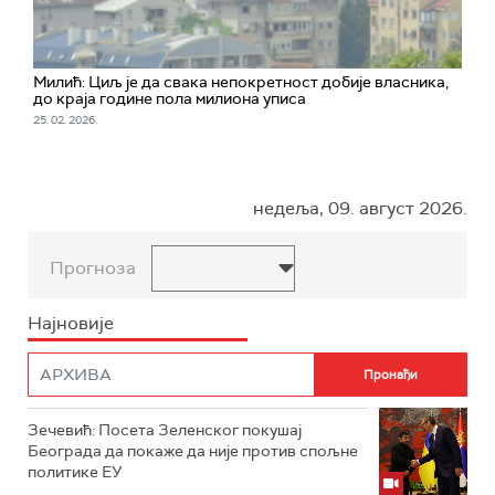
Милић: Циљ је да свака непокретност добије власника,
до краја године пола милиона уписа
25. 02. 2026.
недеља, 09. август 2026.
Прогноза
Најновије
Зечевић: Посета Зеленског покушај
Београда да покаже да није против спољне
политике ЕУ