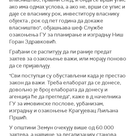
ако има одмах услова, а ако не, врши се упис и
даје се власнику рок, инвеститору власнику
објекта , рок од пет година да докаже
власништво", објашњава
шеф Службе
озакоњења ГУ за планирање и изградњу Ниш
Горан Здравковић
.
Грађани се распитују да ли раније предат
захтев за озакоњење важи, или морају поново
да се пријављују.
"Сви поступци су обустављени када је престао
закон да важи. Треба елаборат да се донесе,
довољно је број елабората да донесу и
агенција ће да прегледа",
каже
в.д начелника
ГУ за имовинске послове, урбанизам,
изградњу и озакоњење Крагујевац Љиљана
Пршић
.
У општини Земун очекују више од 60.000
захтева, а највише за легализацију станова