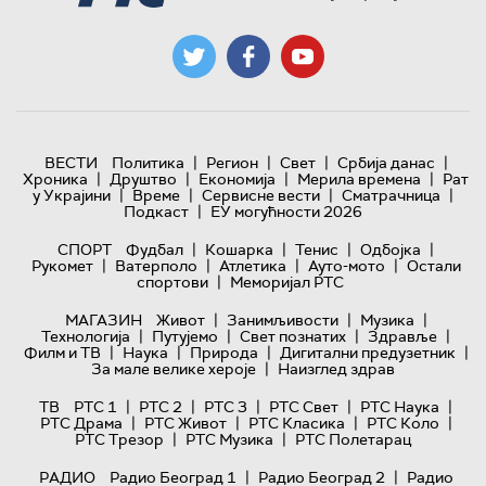
|
|
|
|
ВЕСТИ
Политика
Регион
Свет
Србија данас
|
|
|
|
Хроника
Друштво
Економија
Мерила времена
Рат
|
|
|
|
у Украјини
Време
Сервисне вести
Сматрачница
|
Подкаст
ЕУ могућности 2026
|
|
|
|
СПОРТ
Фудбал
Кошарка
Тенис
Одбојка
|
|
|
|
Рукомет
Ватерполо
Атлетика
Ауто-мото
Остали
|
спортови
Меморијал РТС
|
|
|
МАГАЗИН
Живот
Занимљивости
Музика
|
|
|
|
Технологијa
Путујемо
Свет познатих
Здравље
|
|
|
|
Филм и ТВ
Наука
Природа
Дигитални предузетник
|
За мале велике хероје
Наизглед здрав
|
|
|
|
|
ТВ
РТС 1
РТС 2
РТС 3
РТС Свет
РТС Наука
|
|
|
|
РТС Драма
РТС Живот
РТС Класика
РТС Коло
|
|
РТС Трезор
РТС Музика
РТС Полетарац
|
|
РАДИО
Радио Београд 1
Радио Београд 2
Радио