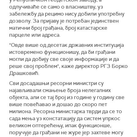
одлучиваће се само о власништву, уз
забележбу да рецимо нису добили употребну
дозволу. За пријаву је потребан јединствен
матични број грађана, број катастарске
парцеле или адреса.
"
О
вде више од десетак државних институција
истовремено функционишу, да би грађани
могли да добију све своје информације и да
реше свој проблем",
каже директор РГЗ Борко
Драшковић
.
Сви досадашњи ресорни министри су
најављивали смањење броја нелегалних
објекта, али се тај број из године у годину све
више повећавао и дошао до скоро пет
милиона. Ресорна министарка тврди да се то
сада мења уз констатацију да систем упркос
великом оптерећењу, ипак функционше,
поручује да грађани не журе јер захтеве могу