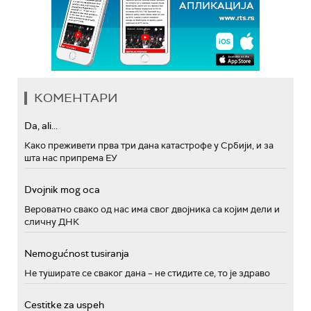
КОМЕНТАРИ
Da, ali...
Како преживети прва три дана катастрофе у Србији, и за
шта нас припрема ЕУ
Dvojnik mog oca
Вероватно свако од нас има свог двојника са којим дели и
сличну ДНК
Nemogućnost tusiranja
Не туширате се сваког дана – не стидите се, то је здраво
Cestitke za uspeh