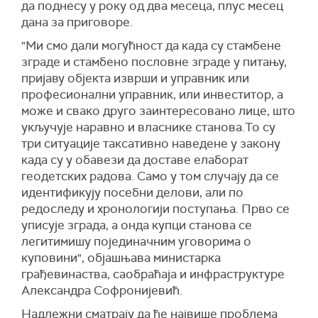
да поднесу у року од два месеца, плус месец
дана за приговоре.
"Ми смо дали могућност да када су стамбене
зграде и стамбено пословне зграде у питању,
пријаву објекта изврши и управник или
професионални управник, или инвеститор, а
може и свако друго заинтересовано лице, што
укључује наравно и власнике станова.То су
три ситуације таксативно наведене у закону
када су у обавези да доставе елаборат
геодетских радова. Само у том случају да се
идентификују посебни делови, али по
редоследу и хронологији поступања. Прво се
уписује зграда, а онда купци станова се
легитимишу појединачним уговорима о
куповини", објашњава
министарка
грађевинаства, саобраћаја и инфраструктуре
Александра Софронијевић
.
Надлежни сматрају да ће највише проблема