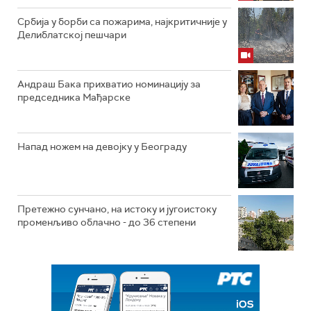
Србија у борби са пожарима, најкритичније у
Делиблатској пешчари
Андраш Бака прихватио номинацију за
председника Мађарске
Напад ножем на девојку у Београду
Претежно сунчано, на истоку и југоистоку
променљиво облачно - до 36 степени