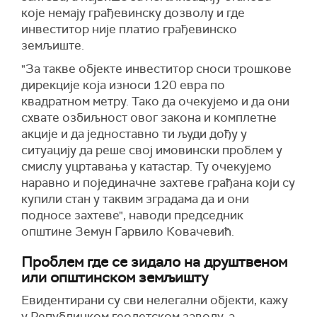
које немају грађевинску дозволу и где
инвеститор није платио грађевинско
земљиште.
"
З
а такве објекте инвеститор сноси трошкове
дирекције која износи 120 евра по
квадратном метру. Тако да очекујемо и да они
схвате озбиљност овог закона и комплетне
акције и да једноставно ти људи дођу у
ситуацију да реше свој имовински проблем у
смислу уцртавања у катастар. Ту очекујемо
наравно и појединачне захтеве грађана који су
купили стан у таквим зградама да и они
подносе захтеве", наводи
председник
општине Земун Гарвило Ковачевић
.
Проблем где се зидало на друштвеном
или општинском земљишту
Евидентирани су сви нелегални објекти, кажу
у Републичком геодетском заводу, а