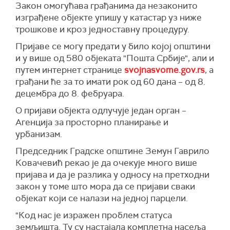
Закон омогућава грађанима да незаконито
изграђене објекте упишу у катастар уз ниже
трошкове и кроз једноставну процедуру.
Пријаве се могу предати у било којој општини
и у више од 580 објеката "Пошта Србије", али и
путем интернет странице
svojnasvome.gov.rs
, а
грађани ће за то имати рок од 60 дана – од 8.
децембра до 8. фебруара.
О пријави објекта одлучује један орган –
Агенција за просторно планирање и
урбанизам.
Председник Градске општине Земун Гаврило
Ковачевић рекао је да очекује много више
пријава и да је разлика у односу на претходни
закон у томе што мора да се пријави сваки
објекат који се налази на једној парцели.
"Код нас је изражен проблем статуса
земљишта. Ту су настајала комплетна насеља