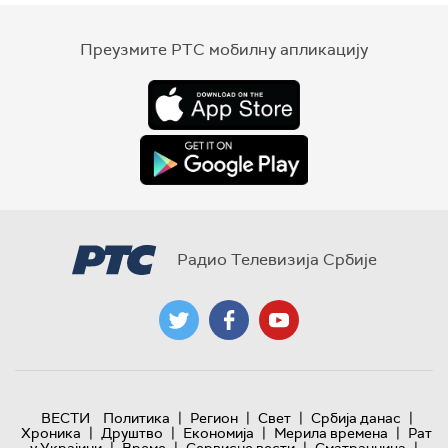
Преузмите РТС мобилну апликацију
Радио Телевизија Србије
|
|
|
|
ВЕСТИ
Политика
Регион
Свет
Србија данас
|
|
|
|
Хроника
Друштво
Економија
Мерила времена
Рат
|
|
|
|
у Украјини
Време
Сервисне вести
Сматрачница