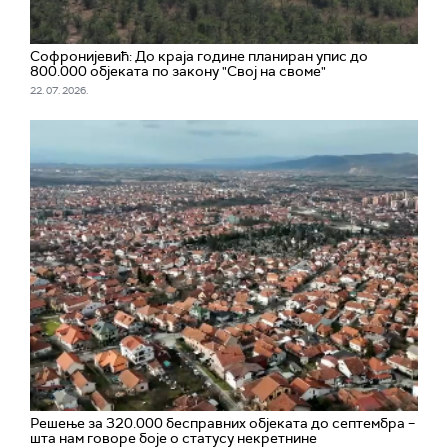
Софронијевић: До краја године планиран упис до
800.000 објеката по закону "Свој на своме"
22. 07. 2026.
Решење за 320.000 бесправних објеката до септембра –
шта нам говоре боје о статусу некретнине