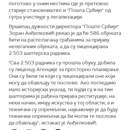
поготово у оним местима где је претежно
старије становништво и "Пошта Србије" од
сутра учествује у легализацији.
Вршилац дужности директора "Поште Србије"
Зоран Анђелковић рекао је да ће 586 објеката
бити на располагању грађанима за пријаву
нелегалних објеката, а да су лиценцирана
2.503 шалтерска радника.
"Сва 2.503 радника су прошла обуку, добила
су лиценцу Агенције за просторно планирање.
Они су били ти који су лиценцирали оне који
могу да обављају те послове. Ако погледамо
мало историјски уназад, ти људи су и на тим
шалтерима је рађена пријава реституције, на
неки начин, имају искуства у тој области, а и
технички су опремљени, најважније је да буду
технички опремљени да би могли те послове
да обављају", истакао је Анђелковић.