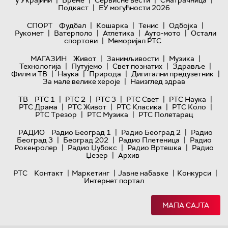
|
Подкаст
ЕУ могућности 2026
|
|
|
|
СПОРТ
Фудбал
Кошарка
Тенис
Одбојка
|
|
|
|
Рукомет
Ватерполо
Атлетика
Ауто-мото
Остали
|
спортови
Меморијал РТС
|
|
|
МАГАЗИН
Живот
Занимљивости
Музика
|
|
|
|
Технологијa
Путујемо
Свет познатих
Здравље
|
|
|
|
Филм и ТВ
Наука
Природа
Дигитални предузетник
|
За мале велике хероје
Наизглед здрав
|
|
|
|
|
ТВ
РТС 1
РТС 2
РТС 3
РТС Свет
РТС Наука
|
|
|
|
РТС Драма
РТС Живот
РТС Класика
РТС Коло
|
|
РТС Трезор
РТС Музика
РТС Полетарац
|
|
РАДИО
Радио Београд 1
Радио Београд 2
Радио
|
|
|
Београд 3
Београд 202
Радио Плетеница
Радио
|
|
|
Рокенролер
Радио Џубокс
Радио Вртешка
Радио
|
Џезер
Архив
|
|
|
|
РТС
Контакт
Маркетинг
Јавне набавке
Конкурси
Интернет портал
МАПА САЈТА