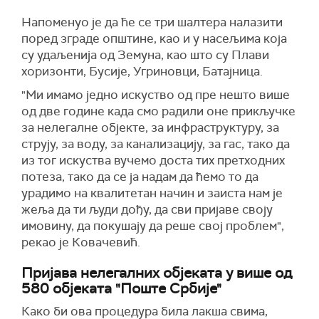
Напоменуо је да ће се три шалтера налазити
поред зграде општине, као и у насељима која
су удаљенија од Земуна, као што су Плави
хоризонти, Бусије, Угриновци, Батајница.
"Ми имамо једно искуство од пре нешто више
од две године када смо радили оне прикључке
за нелегалне објекте, за инфраструктуру, за
струју, за воду, за канализацију, за гас, тако да
из тог искуства вучемо доста тих претходних
потеза, тако да се ја надам да ћемо то да
урадимо на квалитетан начин и заиста нам је
жеља да ти људи дођу, да сви пријаве своју
имовину, да покушају да реше свој проблем",
рекао је Ковачевић.
Пријава нелегалних објеката у више од
580 објеката "Поште Србије"
Како би ова процедура била лакша свима,