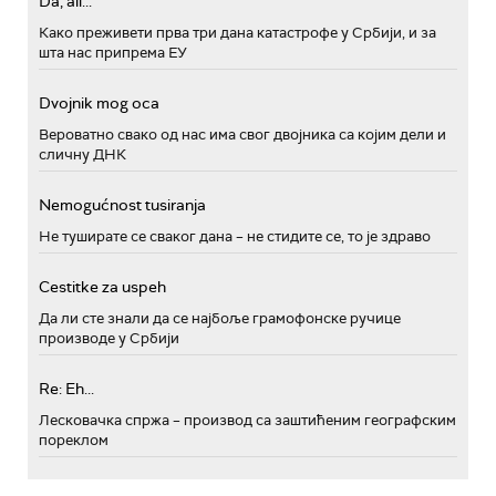
Da, ali...
Како преживети прва три дана катастрофе у Србији, и за
шта нас припрема ЕУ
Dvojnik mog oca
Вероватно свако од нас има свог двојника са којим дели и
сличну ДНК
Nemogućnost tusiranja
Не туширате се сваког дана – не стидите се, то је здраво
Cestitke za uspeh
Да ли сте знали да се најбоље грамофонске ручице
производе у Србији
Re: Eh...
Лесковачка спржа – производ са заштићеним географским
пореклом