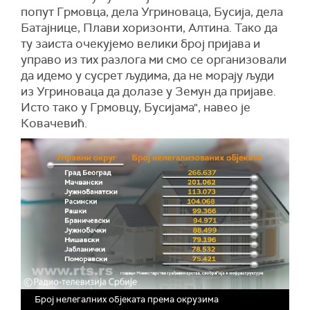
попут Грмовца, дела Угриноваца, Бусија, дела
Батајнице, Плави хоризонти, Алтина. Тако да
ту заиста очекујемо велики број пријава и
управо из тих разлога ми смо се организовали
да идемо у сусрет људима, да не морају људи
из Угриноваца да долазе у Земун да пријаве.
Исто тако у Грмовцу, Бусијама", навео је
Ковачевић.
Број нелегалних објеката према окрузима