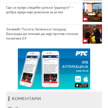
Где се крије следећи српски "једнорог" –
добра идеја није довољна за успех
Зечевић: Посета Зеленског покушај
Београда да покаже да није против спољне
политике ЕУ
КОМЕНТАРИ