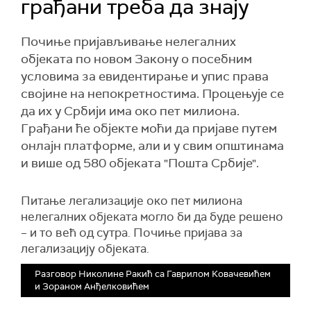
грађани треба да знају
Почиње пријављивање нелегалних
објеката по новом Закону о посебним
условима за евидентирање и упис права
својине на непокретностима. Процењује се
да их у Србији има око пет милиона.
Грађани ће објекте моћи да пријаве путем
онлајн платформе, али и у свим општинама
и више од 580 објеката "Пошта Србије".
Питање легализације око пет милиона
нелегалних објеката могло би да буде решено
– и то већ од сутра. Почиње пријава за
легализацију објеката.
Разговор Николине Ракић са Гаврилом Ковачевићем
и Зораном Анђелковићем