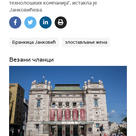
технолошких компанија", истакла је
Јанковићева.
Бранкица Јанковић
злостављање жена
Везани чланци