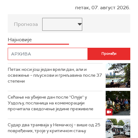
петак, 07. август 2026.
Прогноза
Најновије
Петак носи још један врели дан, али и
освежење – пљускови и грмљавина после 37
степени
Сећање на убијене дан после "Олује" у
Уздољу, посланица на комеморацији
прочитала сведочење једине преживеле
Судар два трамваја у Немачкој – више од 25
повређених, троје у критичном стању