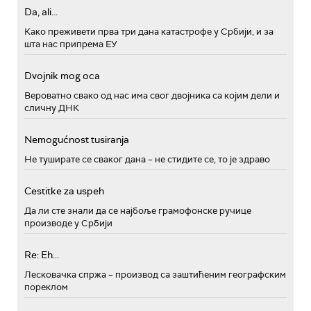
Da, ali...
Како преживети прва три дана катастрофе у Србији, и за
шта нас припрема ЕУ
Dvojnik mog oca
Вероватно свако од нас има свог двојника са којим дели и
сличну ДНК
Nemogućnost tusiranja
Не туширате се сваког дана – не стидите се, то је здраво
Cestitke za uspeh
Да ли сте знали да се најбоље грамофонске ручице
производе у Србији
Re: Eh...
Лесковачка спржа – производ са заштићеним географским
пореклом