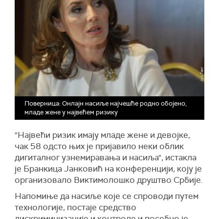
Поверница: Онлајн насиље најчешће родно обојено,
младе жене у највећем ризику
"Највећи ризик имају младе жене и девојке,
чак 58 одсто њих је пријавило неки облик
дигиталног узнемиравања и насиља", истакла
је Бранкица Јанковић на конференцији, коју је
организовало Виктимолошко друштво Србије.
Напомиње да насиље које се спроводи путем
технологије, постаје средство
дискриминизације и контроле и посебно је