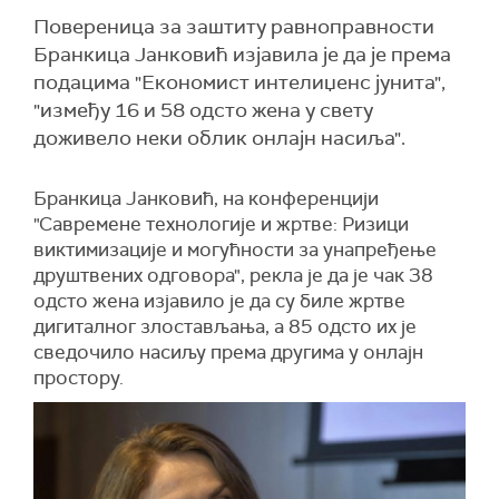
Повереница за заштиту равноправности
Бранкица Јанковић изјавила је да је према
подацима "Економист интелиџенс јунита",
"између 16 и 58 одсто жена у свету
доживело неки облик онлајн насиља".
Бранкица Јанковић, на конференцији
"Савремене технологије и жртве: Ризици
виктимизације и могућности за унапређење
друштвених одговора", рекла је да је чак 38
одсто жена изјавило је да су биле жртве
дигиталног злостављања, а 85 одсто их је
сведочило насиљу према другима у онлајн
простору.