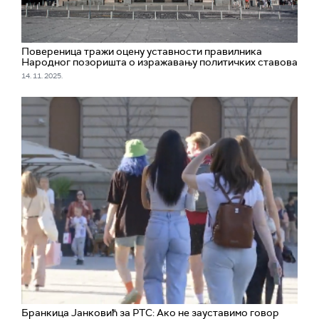
Повереница тражи оцену уставности правилника
Народног позоришта о изражавању политичких ставова
14. 11. 2025.
Бранкица Јанковић за РТС: Ако не зауставимо говор