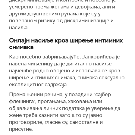
усмерено према женама и девојкама, али и
другим друштвеним групама које су у
повећаном ризику од дискриминизације и
насиља.
Онлајн насиље кроз ширење интимних
снимака
Као посебно забрињавајуће, Јанковићева је
навела чињеницу да је дигитално насиље
најчешће родно обојено и испољава се кроз
ширење интимних снимака, снимака сексуално
експлицитног садржаја.
Према њеним речима, у позадини "сајбер
флешинга", прогањања, хаковања или
објављивања личних података је уверење да
жене треба казнити зато што су јавно
проговориле, гласне су, самосталне и
присутне.