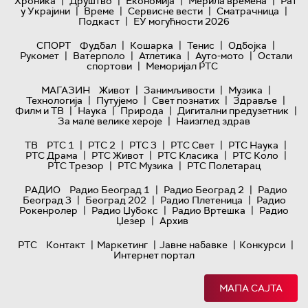
|
|
|
|
Хроника
Друштво
Економија
Мерила времена
Рат
|
|
|
|
у Украјини
Време
Сервисне вести
Сматрачница
|
Подкаст
ЕУ могућности 2026
|
|
|
|
СПОРТ
Фудбал
Кошарка
Тенис
Одбојка
|
|
|
|
Рукомет
Ватерполо
Атлетика
Ауто-мото
Остали
|
спортови
Меморијал РТС
|
|
|
МАГАЗИН
Живот
Занимљивости
Музика
|
|
|
|
Технологијa
Путујемо
Свет познатих
Здравље
|
|
|
|
Филм и ТВ
Наука
Природа
Дигитални предузетник
|
За мале велике хероје
Наизглед здрав
|
|
|
|
|
ТВ
РТС 1
РТС 2
РТС 3
РТС Свет
РТС Наука
|
|
|
|
РТС Драма
РТС Живот
РТС Класика
РТС Коло
|
|
РТС Трезор
РТС Музика
РТС Полетарац
|
|
РАДИО
Радио Београд 1
Радио Београд 2
Радио
|
|
|
Београд 3
Београд 202
Радио Плетеница
Радио
|
|
|
Рокенролер
Радио Џубокс
Радио Вртешка
Радио
|
Џезер
Архив
|
|
|
|
РТС
Контакт
Маркетинг
Јавне набавке
Конкурси
Интернет портал
МАПА САЈТА