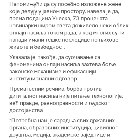
Напомињући да су посебно изложене жене
које делују у јавном простору, навела је да,
према подацима Унеска, 73 процената
новинарки широм света доживело неки облик
онлајн насиља током рада, а код многих су ти
напади имали тешке последице по њихове
животе и безбедност.
Указала је, такође, да суочавање са
феноменима онлајн насиља захтева боље
законске механизме и ефикаснији
институционални одговор.
Према њеним речима, борба против
дигиталног насиља није питање технологије,
већ правде, равноправности и људског
достојанства.
"Потребна нам је сарадња свих државних
органа, образовних институција, цивилног
друштва, медија, академске заједнице и