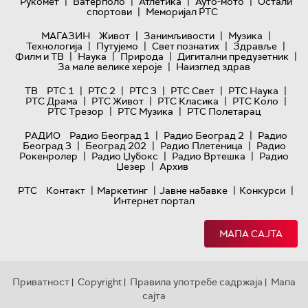
|
|
|
|
Рукомет
Ватерполо
Атлетика
Ауто-мото
Остали
|
спортови
Меморијал РТС
|
|
|
МАГАЗИН
Живот
Занимљивости
Музика
|
|
|
|
Технологијa
Путујемо
Свет познатих
Здравље
|
|
|
|
Филм и ТВ
Наука
Природа
Дигитални предузетник
|
За мале велике хероје
Наизглед здрав
|
|
|
|
|
ТВ
РТС 1
РТС 2
РТС 3
РТС Свет
РТС Наука
|
|
|
|
РТС Драма
РТС Живот
РТС Класика
РТС Коло
|
|
РТС Трезор
РТС Музика
РТС Полетарац
|
|
РАДИО
Радио Београд 1
Радио Београд 2
Радио
|
|
|
Београд 3
Београд 202
Радио Плетеница
Радио
|
|
|
Рокенролер
Радио Џубокс
Радио Вртешка
Радио
|
Џезер
Архив
|
|
|
|
РТС
Контакт
Маркетинг
Јавне набавке
Конкурси
Интернет портал
МАПА САЈТА
Приватност
Copyright
Правила употребе садржаја
Мапа
|
|
|
сајта