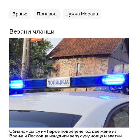
Врање
Поплаве
Јужна Морава
Везани чланци
Обманом да су им ћерке повређене, од две жене из
Врања и Лесковца изнудили већу суму новца и златни