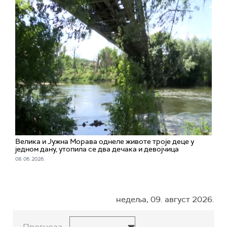
Велика и Јужна Морава однеле животе троје деце у
једном дану, утопила се два дечака и девојчица
08. 06. 2026.
недеља, 09. август 2026.
Прогноза