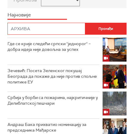
Најновије
Где се крије следећи српски "једнорог" –
добра идеја није довољна за успех
Зечевић: Посета Зеленског покушај
Београда да покаже да није против спољне
политике ЕУ
Србија у борби са пожарима, најкритичније у
Делиблатској пешчари
Андраш Бака прихватио номинацију за
председника Мађарске