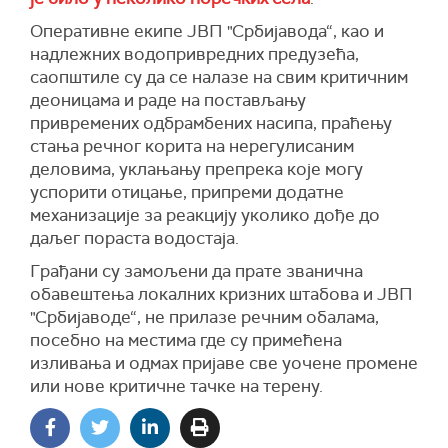
Оперативне екипе ЈВП "Србијавода“, као и
надлежних водопривредних предузећа,
саопштиле су да се налазе на свим критичним
деоницама и раде на постављању
привремених одбрамбених насипа, праћењу
стања речног корита на нерегулисаним
деловима, уклањању препрека које могу
успорити отицање, припреми додатне
механизације за реакцију уколико дође до
даљег пораста водостаја.
Грађани су замољени да прате званична
обавештења локалних кризних штабова и ЈВП
"Србијаводе“, не прилазе речним обалама,
посебно на местима где су примећена
изливања и одмах пријаве све уочене промене
или нове критичне тачке на терену.