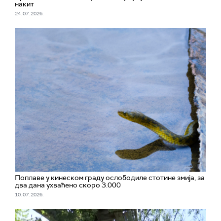
накит
24. 07. 2026.
Поплаве у кинеском граду ослободиле стотине змија, за
два дана ухваћено скоро 3.000
10. 07. 2026.