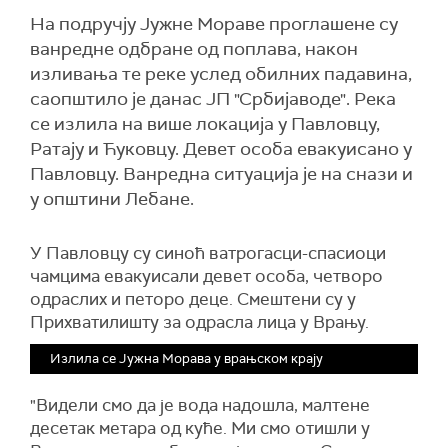
На подручју Јужне Мораве проглашене су
ванредне одбране од поплава, након
изливања те реке услед обилних падавина,
саопштило је данас ЈП "Србијаводе". Река
се излила на више локација у Павловцу,
Ратају и Ћуковцу. Девет особа евакуисано у
Павловцу. Ванредна ситуација је на снази и
у општини Лебане.
У Павловцу су синоћ ватрогасци-спасиоци
чамцима евакуисали девет особа, четворо
одраслих и петоро деце. Смештени су у
Прихватилишту за одрасла лица у Врању.
Излила се Јужна Морава у врањском крају
"Видели смо да је вода надошла, малтене
десетак метара од куће. Ми смо отишли у