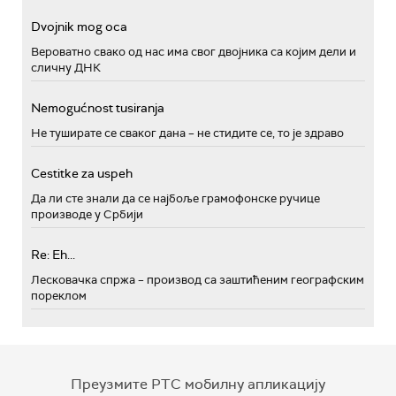
Dvojnik mog oca
Вероватно свако од нас има свог двојника са којим дели и
сличну ДНК
Nemogućnost tusiranja
Не туширате се сваког дана – не стидите се, то је здраво
Cestitke za uspeh
Да ли сте знали да се најбоље грамофонске ручице
производе у Србији
Re: Eh...
Лесковачка спржа – производ са заштићеним географским
пореклом
Преузмите РТС мобилну апликацију