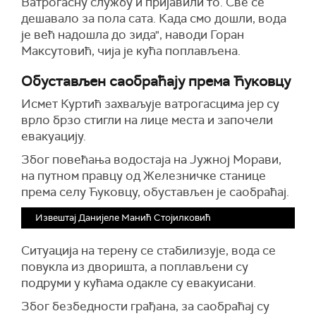
Ватрогасну службу и пријавили то. Све се
дешавало за пола сата. Када смо дошли, вода
је већ надошла до зида", наводи Горан
Максутовић, чија је кућа поплављена.
Обустављен саобраћају према Ћуковцу
Исмет Куртић захваљује ватрогасцима јер су
врло брзо стигли на лице места и започели
евакуацију.
Због повећања водостаја на Јужној Морави,
на путном правцу од Железничке станице
према селу Ћуковцу, обустављен је саобраћај.
Извештај Данијеле Манић Стојилковић
Ситуација на терену се стабилизује, вода се
повукла из дворишта, а поплављени су
подруми у кућама одакле су евакуисани.
Због безбедности грађана, за саобраћај су