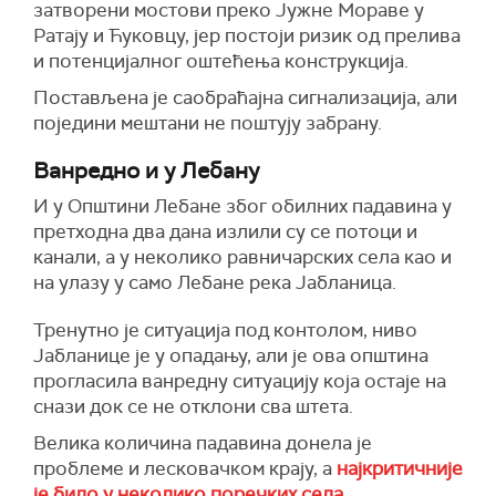
затворени мостови преко Јужне Мораве у
Ратају и Ћуковцу, јер постоји ризик од прелива
и потенцијалног оштећења конструкција.
Постављена је саобраћајна сигнализација, али
поједини мештани не поштују забрану.
Ванредно и у Лебану
И у Општини Лебане због обилних падавина у
претходна два дана излили су се потоци и
канали, а у неколико равничарских села као и
на улазу у само Лебане река Јабланица.
Тренутно је ситуација под контолом, ниво
Јабланице је у опадању, али је ова општина
прогласила ванредну ситуацију која остаје на
снази док се не отклони сва штета.
Велика количина падавина донела је
проблеме и лесковачком крају, а
најкритичније
је било у неколико поречких села
.