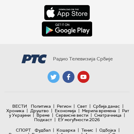
Радио Телевизија Србије
|
|
|
|
ВЕСТИ
Политика
Регион
Свет
Србија данас
|
|
|
|
Хроника
Друштво
Економија
Мерила времена
Рат
|
|
|
|
у Украјини
Време
Сервисне вести
Сматрачница
|
Подкаст
ЕУ могућности 2026
|
|
|
|
СПОРТ
Фудбал
Кошарка
Тенис
Одбојка