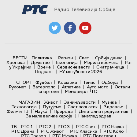
Радио Телевизија Србије
|
|
|
|
ВЕСТИ
Политика
Регион
Свет
Србија данас
|
|
|
|
Хроника
Друштво
Економија
Мерила времена
Рат
|
|
|
|
у Украјини
Време
Сервисне вести
Сматрачница
|
Подкаст
ЕУ могућности 2026
|
|
|
|
СПОРТ
Фудбал
Кошарка
Тенис
Одбојка
|
|
|
|
Рукомет
Ватерполо
Атлетика
Ауто-мото
Остали
|
спортови
Меморијал РТС
|
|
|
МАГАЗИН
Живот
Занимљивости
Музика
|
|
|
|
Технологијa
Путујемо
Свет познатих
Здравље
|
|
|
|
Филм и ТВ
Наука
Природа
Дигитални предузетник
|
За мале велике хероје
Наизглед здрав
|
|
|
|
|
ТВ
РТС 1
РТС 2
РТС 3
РТС Свет
РТС Наука
|
|
|
|
РТС Драма
РТС Живот
РТС Класика
РТС Коло
|
|
РТС Трезор
РТС Музика
РТС Полетарац