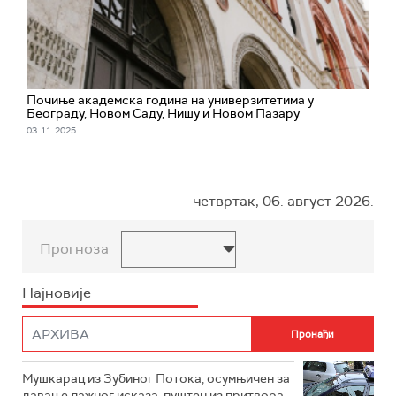
Почиње академска година на универзитетима у
Београду, Новом Саду, Нишу и Новом Пазару
03. 11. 2025.
четвртак, 06. август 2026.
Прогноза
Најновије
Мушкарац из Зубиног Потока, осумњичен за
давање лажног исказа, пуштен из притвора