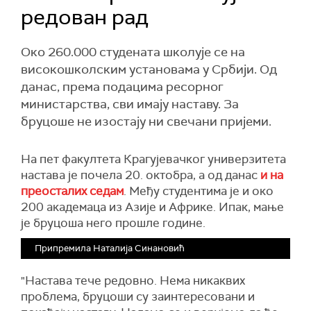
редован рад
Око 260.000 студената школује се на
високошколским установама у Србији. Од
данас, према подацима ресорног
министарства, сви имају наставу. За
бруцоше не изостају ни свечани пријеми.
На пет факултета Крагујевачког универзитета
настава је почела 20. октобра, а од данас
и на
преосталих седам
. Међу студентима је и око
200 академаца из Азије и Африке. Ипак, мање
је бруцоша него прошле године.
Припремила Наталија Синановић
"Настава тече редовно. Нема никаквих
проблема, бруцоши су заинтересовани и