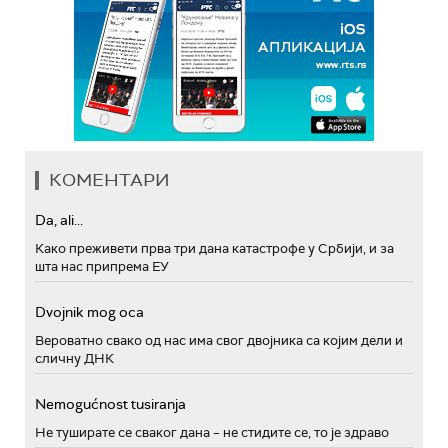
КОМЕНТАРИ
Da, ali...
Како преживети прва три дана катастрофе у Србији, и за
шта нас припрема ЕУ
Dvojnik mog oca
Вероватно свако од нас има свог двојника са којим дели и
сличну ДНК
Nemogućnost tusiranja
Не туширате се сваког дана – не стидите се, то је здраво