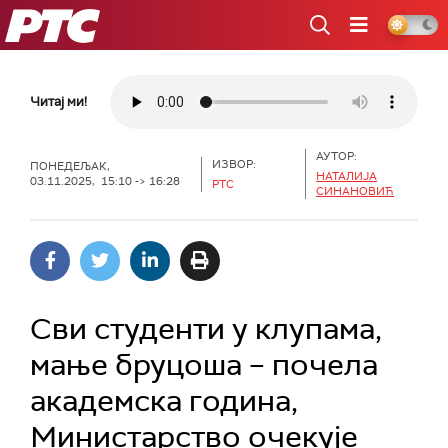
РТС
Читај ми!
АУТОР:
ИЗВОР:
ПОНЕДЕЉАК,
НАТАЛИЈА
03.11.2025, 15:10 -> 16:28
РТС
СИНАНОВИЋ
Сви студенти у клупама,
мање бруцоша – почела
академска година,
Министарство очекује