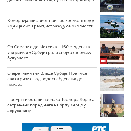
Комерцијални авион пришао хеликоптеру у
којем је био Трамп, истражују се околности
Од Сомалије до Мексика – 160 студената
учи језик и у Србији гради своју академску
будућност
Оперативни тим Владе Србије: Прати се
сваки ризик – од водоснабдевања до
пожара
Посмртни остаци предака Теодора Херцла
сахрањени поред њега на брду Херцл у
Јерусалиму