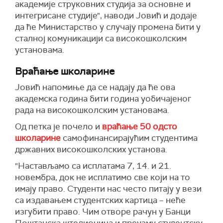
академије струковних студија за основне и
интегрисане студије", наводи Јовић и додаје
да ће Министарство у случају промена бити у
сталној комуникацији са високошколским
установама.
Враћање школарине
Јовић напомиње да се надају да ће ова
академска година бити година уобичајеног
рада на високошколским установама.
Од петка је почело и
враћање 50 одсто
школарине
самофинансирајућим студентима
државних високошколских установа.
"Настављамо са исплатама 7, 14. и 21.
новембра, док не исплатимо све који на то
имају право. Студенти нас често питају у вези
са издавањем студентских картица – неће
изгубити право. Чим отворе рачун у Банци