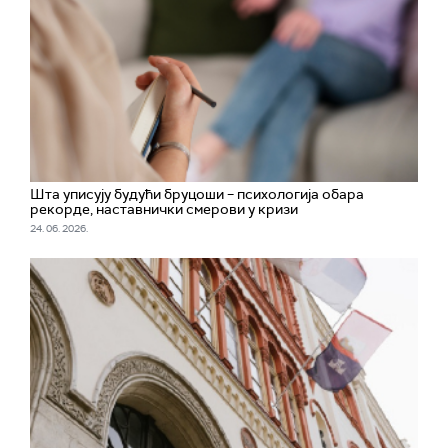
Шта уписују будући бруцоши – психологија обара
рекорде, наставнички смерови у кризи
24. 06. 2026.