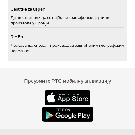
Cestitke za uspeh
Да ли сте знали да се најбоље грамофонске ручице
производе у Србији
Re: Eh...
Лесковачка спржа – производ са заштићеним географским
пореклом
Преузмите РТС мобилну апликацију