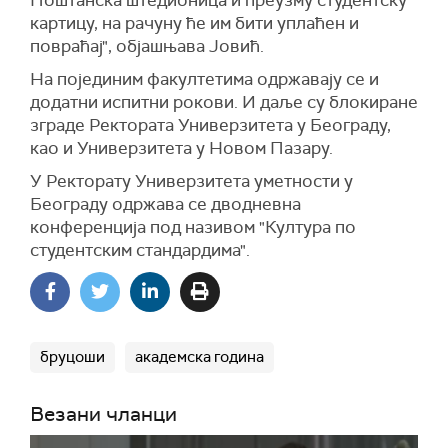
Поштанска штедионица и преузму студентску
картицу, на рачуну ће им бити уплаћен и
повраћај", објашњава Јовић.
На појединим факултетима одржавају се и
додатни испитни рокови. И даље су блокиране
зграде Ректората Универзитета у Београду,
као и Универзитета у Новом Пазару.
У Ректорату Универзитета уметности у
Београду одржава се дводневна
конференција под називом "Култура по
студентским стандардима".
бруцоши
академска година
Везани чланци