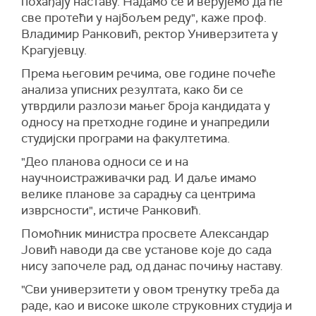
похађају наставу. Надамо се и верујемо да ће
све протећи у најбољем реду", каже проф.
Владимир Ранковић, ректор Универзитета у
Крагујевцу.
Према његовим речима, ове године почеће
анализа уписних резултата, како би се
утврдили разлози мањег броја кандидата у
односу на претходне године и унапредили
студијски програми на факултетима.
"Део планова односи се и на
научноистраживачки рад. И даље имамо
велике планове за сарадњу са центрима
изврсности", истиче Ранковић.
Помоћник министра просвете Александар
Јовић наводи да све установе које до сада
нису започеле рад, од данас почињу наставу.
"Сви универзитети у овом тренутку треба да
раде, као и високе школе струковних студија и