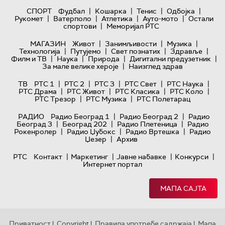
|
|
|
|
СПОРТ
Фудбал
Кошарка
Тенис
Одбојка
|
|
|
|
Рукомет
Ватерполо
Атлетика
Ауто-мото
Остали
|
спортови
Меморијал РТС
|
|
|
МАГАЗИН
Живот
Занимљивости
Музика
|
|
|
|
Технологијa
Путујемо
Свет познатих
Здравље
|
|
|
|
Филм и ТВ
Наука
Природа
Дигитални предузетник
|
За мале велике хероје
Наизглед здрав
|
|
|
|
|
ТВ
РТС 1
РТС 2
РТС 3
РТС Свет
РТС Наука
|
|
|
|
РТС Драма
РТС Живот
РТС Класика
РТС Коло
|
|
РТС Трезор
РТС Музика
РТС Полетарац
|
|
РАДИО
Радио Београд 1
Радио Београд 2
Радио
|
|
|
Београд 3
Београд 202
Радио Плетеница
Радио
|
|
|
Рокенролер
Радио Џубокс
Радио Вртешка
Радио
|
Џезер
Архив
|
|
|
|
РТС
Контакт
Маркетинг
Јавне набавке
Конкурси
Интернет портал
МАПА САЈТА
Приватност
Copyright
Правила употребе садржаја
Мапа
|
|
|