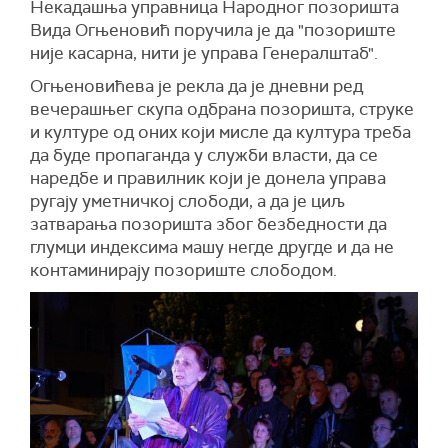
Некадашња управница Народног позоришта
Вида Огњеновић поручила је да "позориште
није касарна, нити је управа Генералштаб".
Огњеновић
ева
је рекла да је дневни ред
вечерашњег скупа одбрана позоришта, струке
и културе од оних који мисле да култура треба
да буде пропаганда у служби власти, да се
наредбе и правилник који је донела
у
права
ругају уметничкој слободи, а да је циљ
затварања позоришта због безбедности да
глумци индексима машу негде другде и да не
контаминирају позориште слободом.