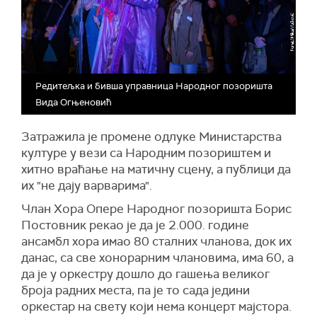
Редитељка и бивша управница Народног позоришта
Вида Огњеновић
З
атражила је промене одлуке Министарства
културе у вези са Народним позориштем и
хитно враћање на матичну сцену, а публици да
их "не дају варварима".
Члан Хора Опере Народног позоришта Борис
Постовник рекао је да је 2.000. године
ансамбл хора имао 80 сталних чланова, док их
данас, са све хонорарним члановима, има 60, а
да је у оркестру дошло до гашења великог
броја радних места, па је то сада једини
оркестар на свету који нема концерт мајстора.