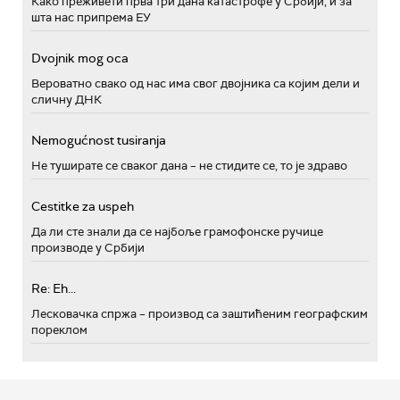
Како преживети прва три дана катастрофе у Србији, и за
шта нас припрема ЕУ
Dvojnik mog oca
Вероватно свако од нас има свог двојника са којим дели и
сличну ДНК
Nemogućnost tusiranja
Не туширате се сваког дана – не стидите се, то је здраво
Cestitke za uspeh
Да ли сте знали да се најбоље грамофонске ручице
производе у Србији
Re: Eh...
Лесковачка спржа – производ са заштићеним географским
пореклом