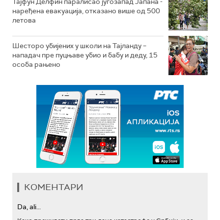
Тајфун Делфин паралисао југозапад Јапана -
наређена евакуација, отказано више од 500
летова
Шесторо убијених у школи на Тајланду –
нападач пре пуцњаве убио и бабу и деду, 15
особа рањено
КОМЕНТАРИ
Da, ali...