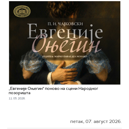
„Евгеније Оњегин“ поново на сцени Народног
позоришта
11. 05. 2026.
петак, 07. август 2026.