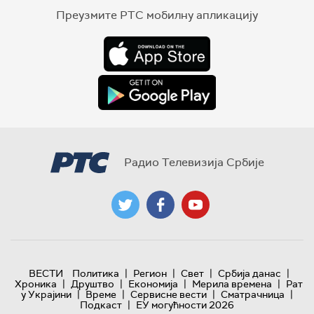
Преузмите РТС мобилну апликацију
Радио Телевизија Србије
|
|
|
|
ВЕСТИ
Политика
Регион
Свет
Србија данас
|
|
|
|
Хроника
Друштво
Економија
Мерила времена
Рат
|
|
|
|
у Украјини
Време
Сервисне вести
Сматрачница
|
Подкаст
ЕУ могућности 2026