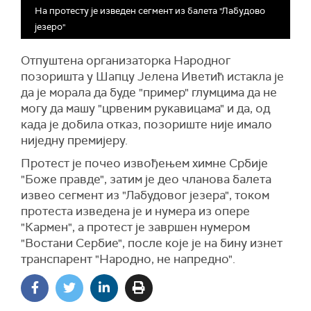
На протесту је изведен сегмент из балета "Лабудово
језеро"
О
тпуштена организаторка Народног
позоришта у Шапцу Јелена Иветић истакла
је
да је морала да буде "пример" глумцима да не
могу да машу "црвеним рукавицама" и да, од
када је добила от
к
аз, позориште није имало
ниједну премијеру.
Протест је почео извођењем химне Србије
"Боже правде", затим је део чланова балета
извео сегмент из "Лабудовог језера", током
протеста изведена је и нумера из опере
"Кармен", а протест је завршен нумером
"Востани Сербие", после које је на бину изнет
транспарент "Народно, не напредно".