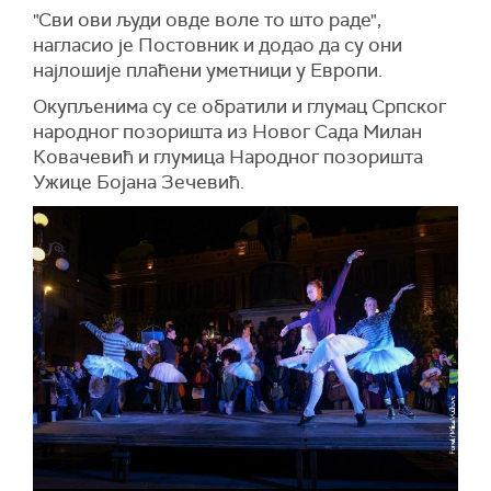
"Сви ови људи овде воле то што раде",
нагласио је Постовник и додао да су они
најлошије плаћени уметници у Европи.
Окупљенима су се обратили и г
лумац Српског
народног позоришта
из Новог Сада
Милан
Ковачевић
и г
лумица Народног позоришта
Ужице Бојана Зечевић.