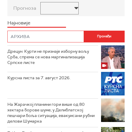
Прогноза
Најновије
Дрецун: Курти не признаје изборну вољу
Срба, спрема се нова маргинализација
Српске листе
Курсна листа за 7. август 2026.
На Жарачкој планини гори више од 80
хектара борове шуме; у Делиблатској
пешчари боља ситуација, евакуисани рубни
делови Шумарка