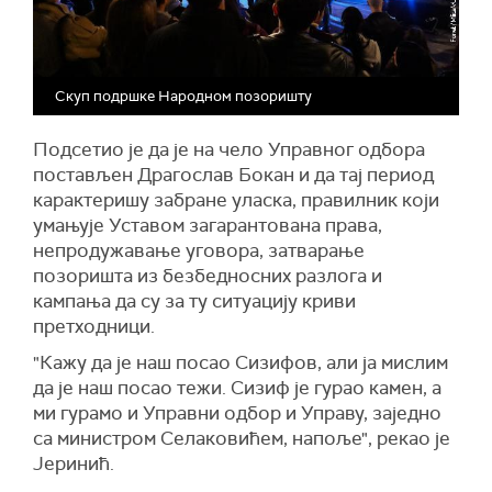
Скуп подршке Народном позоришту
Подсетио
је
да је на чело Управног одбора
постављен Драгослав Бокан и да тај период
карактеришу забране уласка, правилник који
умањује Уставом загарантована права,
непродужавање уговора, затварање
позоришта из безбедносних разлога и
кампања да су за ту ситуацију криви
претходници.
"Кажу да је наш посао Сизифов, али ја мислим
да је наш посао тежи. Сизиф је гурао камен, а
ми гурамо и Управни одбор и Управу, заједно
са министром Селаковићем, напоље", рекао је
Јеринић.