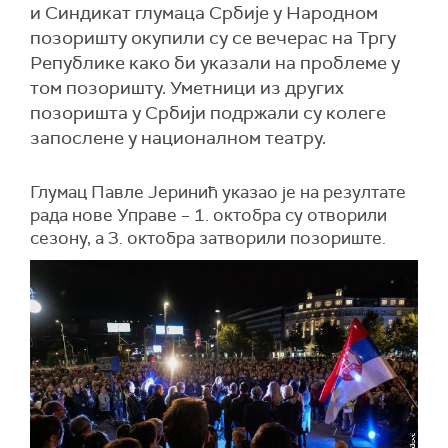
и Синдикат глумаца Србије у Народном
позоришту окупили су се вечерас на Тргу
Републике како би указали на проблеме у
том позоришту. Уметници из других
позоришта у Србији подржали су колеге
запослене у националном театру.
Г
лумац П
авле
Јеринић указао је на резултате
рада нове Управе – 1. октобра су отворили
сезону, а 3. октобра затворили позориште.