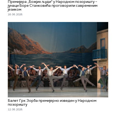
Премијера „Божјих људи“ у Народном позоришту –
јунаци Боре Станковића проговорили савременим
језиком
16. 06. 2026.
Балет Грк Зорба премијерно изведен у Народном
позоришту
12. 06. 2026.