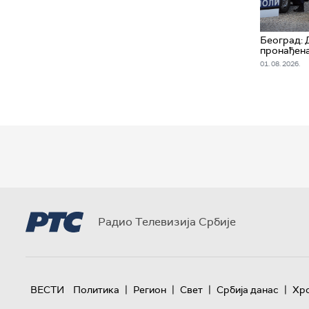
Београд: 
пронађена
01. 08. 2026.
Радио Телевизија Србије
|
|
|
|
ВЕСТИ
Политика
Регион
Свет
Србија данас
Хр