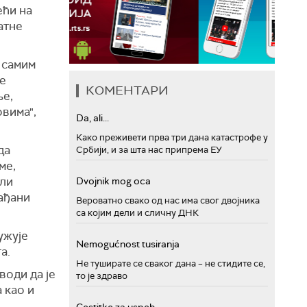
ећи на
атне
 самим
ће
КОМЕНТАРИ
ље,
овима",
Da, ali...
Како преживети прва три дана катастрофе у
да
Србији, и за шта нас припрема ЕУ
ме,
или
Dvojnik mog oca
ађани
Вероватно свако од нас има свог двојника
са којим дели и сличну ДНК
ужује
Nemogućnost tusiranja
а.
Не туширате се сваког дана – не стидите се,
оди да је
то је здраво
 као и