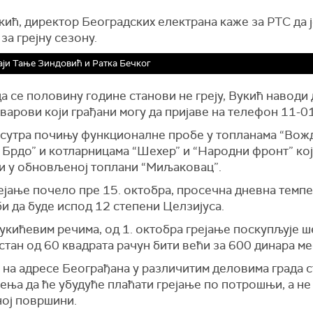
ић, директор Београдских електрана каже за РТС да ј
за грејну сезону.
ји Тање Зиндовић и Ратка Бечког
а се половину године станови не греју, Вукић наводи 
варови који грађани могу да пријаве на телефон 11-0
 сутра почињу функционалне пробе у топланама “Вож
Брдо” и котларницама “Шехер” и “Народни фронт” кој
и у обновљеној топлани “Миљаковац”.
ејање почело пре 15. октобра, просечна дневна темп
и да буде испод 12 степени Целзијуса.
укићевим речима, од 1. октобра грејање поскупљује ш
 стан од 60 квадрата рачун бити већи за 600 динара м
у на адресе Београђана у различитим деловима града с
ења да ће убудуће плаћати грејање по потрошњи, а не
ној површини.