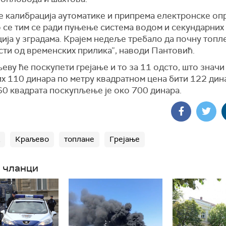
је калибрација аутоматике и припрема електронске оп
 се тим се ради пуњење система водом и секундарних
ија у зградама. Крајем недеље требало да почну топл
сти од временских прилика”, наводи Пантовић.
еву ће поскупети грејање и то за 11 одсто, што значи 
х 110 динара по метру квадратном цена бити 122 дина
60 квадрата поскупљење је око 700 динара.
Краљево
топлане
Грејање
 чланци