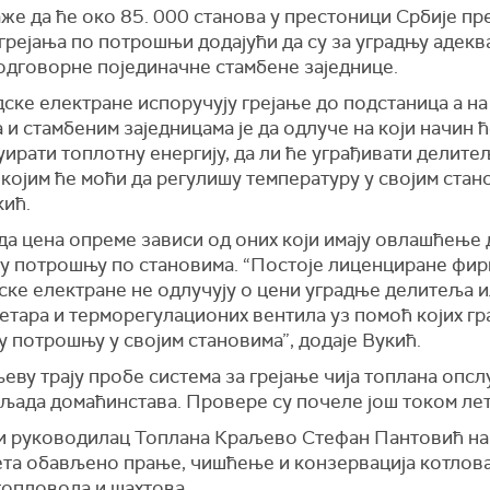
же да ће око 85. 000 станова у престоници Србије пр
грејања по потрошњи додајући да су за уградњу адекв
одговорне појединачне стамбене заједнице.
ске електране испоручују грејање до подстаница а на
 и стамбеним заједницама је да одлуче на који начин 
ирати топлотну енергију, да ли ће уграђивати делите
којим ће моћи да регулишу температуру у својим стан
кић.
да цена опреме зависи од оних који имају овлашћење 
ју потрошњу по становима. “Постоје лиценциране фир
ске електране не одлучују о цени уградње делитеља 
етара и терморегулационих вентила уз помоћ којих гр
 потрошњу у својим становима”, додаје Вукић.
еву трају пробе система за грејање чија топлана опсл
иљада домаћинстава. Провере су почеле још током лет
и руководилац Топлана Краљево Стефан Пантовић нав
ета обављено прање, чишћење и конзервација котлова
топловода и шахтова.