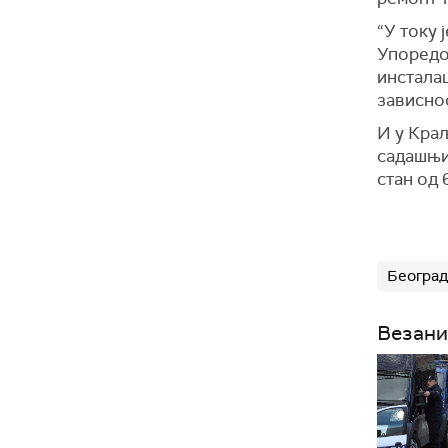
“У току 
Упоредо
инсталац
зависно
И у Краљ
садашњи
стан од 
Београд
Везани