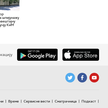
вор
а шпијунажу
авештајну
учју КиМ
кацију
|
|
|
|
|
ни
Време
Сервисне вести
Сматрачница
Подкаст