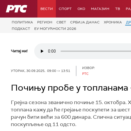
РТС
ВЕСТИ
СПОРТ
OKO
МАГАЗИН
ТВ
Р
ПОЛИТИКА
РЕГИОН
СВЕТ
СРБИЈА ДАНАС
ХРОНИКА
Д
ПОДКАСТ
ЕУ МОГУЋНОСТИ 2026
Читај ми!
ИЗВОР:
УТОРАК, 30.09.2025, 09:00 -> 13:51
РТС
Почињу пробе у топланама 
Грејна сезона званично почиње 15. октобра. 
топлана кажу да ће грејање поскупети за шест
рачун бити већи за 600 динара. Слична ситуац
поскупљење од 11 одсто.