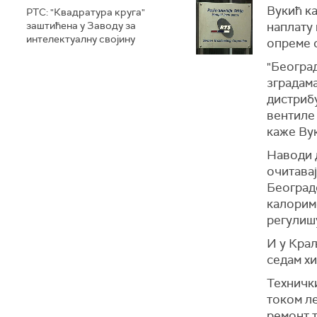
Вукић ка
РТС: "Квадратура круга"
заштићена у Заводу за
наплату 
интелектуалну својину
опреме 
"Београд
зградама
дистрибу
вентиле 
каже Ву
Наводи 
очитава
Београд
калорим
регулишу
И у Краљ
седам х
Техничк
током л
ремонт 