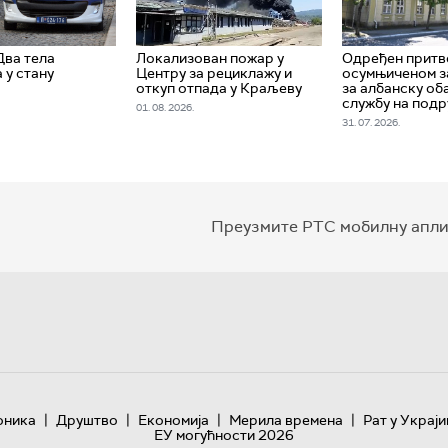
Два тела
Локализован пожар у
Одређен прит
 у стану
Центру за рециклажу и
осумњиченом з
откуп отпада у Краљеву
за албанску об
службу на подр
01. 08. 2026.
31. 07. 2026.
Преузмите РТС мобилну апли
|
|
|
|
оника
Друштво
Економија
Мерила времена
Рат у Украји
ЕУ могућности 2026