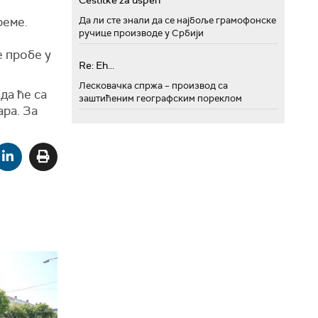
Cestitke za uspeh
реме.
Да ли сте знали да се најбоље грамофонске
ручице производе у Србији
е пробе у
Re: Eh...
Лесковачка спржа – производ са
да ће са
заштићеним географским пореклом
ра. За