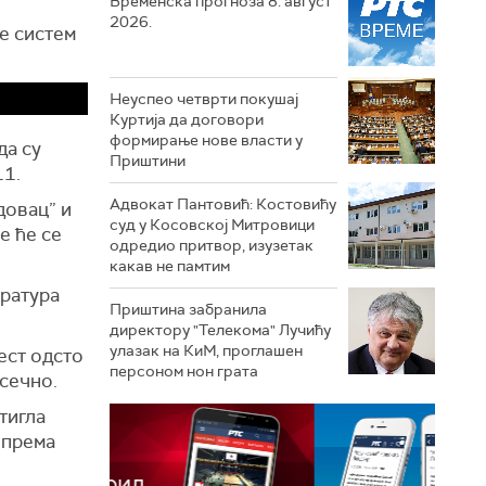
Временска прогноза 8. август
2026.
е систем
Неуспео четврти покушај
Куртија да договори
формирање нове власти у
да су
Приштини
11.
Адвокат Пантовић: Костовићу
довац” и
суд у Косовској Митровици
е ће се
одредио притвор, изузетак
какав не памтим
ература
Приштина забранила
директору "Телекома" Лучићу
улазак на КиМ, проглашен
ест одсто
персоном нон грата
есечно.
тигла
 према