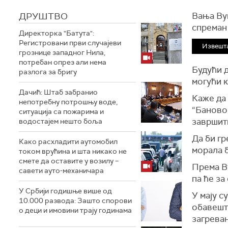
ДРУШТВО
Вања Вук
спреман 
Директорка "Батута":
Регистровани први случајеви
Извешта
грознице западног Нила,
потребан опрез али нема
Будући д
разлога за бригу
могући к
Дачић: Штаб забранио
Каже да
непотребну потрошњу воде,
“Баново 
ситуација са пожарима и
завршит
водостајем нешто боља
Да би гр
Како расхладити аутомобил
морала б
током врућина и шта никако не
смете да оставите у возилу –
Према В
савети ауто-механичара
па ће за
У Србији годишње више од
У мају с
10.000 развода: Зашто спорови
обавешт
о деци и имовини трају годинама
загрева