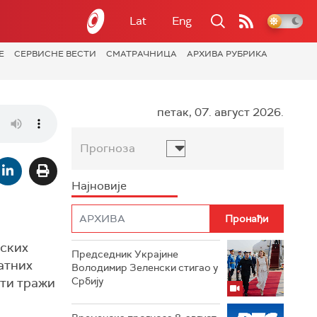
Lat
Eng
Е
СЕРВИСНЕ ВЕСТИ
СМАТРАЧНИЦА
АРХИВА РУБРИКА
петак, 07. август 2026.
Прогноза
Најновије
дских
Председник Украјине
ратних
Володимир Зеленски стигао у
сти тражи
Србију