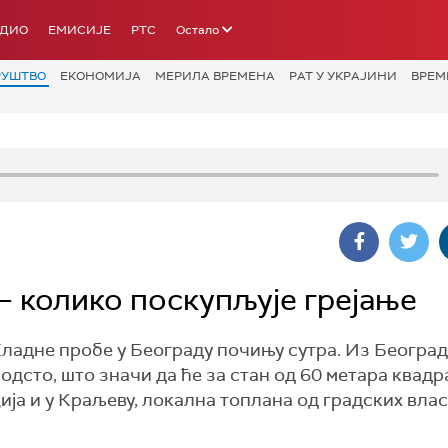
АДИО
ЕМИСИЈЕ
РТС
Остало
РУШТВО
ЕКОНОМИЈА
МЕРИЛА ВРЕМЕНА
РАТ У УКРАЈИНИ
ВРЕМ
– колико поскупљује грејање
Хладне пробе у Београду почињу сутра. Из Београ
 одсто, што значи да ће за стан од 60 метара квад
ија и у Краљеву, локална топлана од градских вла