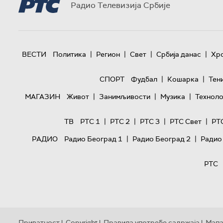
Радио Телевизија Србије
|
|
|
|
ВЕСТИ
Политика
Регион
Свет
Србија данас
Хр
|
|
СПОРТ
Фудбал
Кошарка
Тен
|
|
|
МАГАЗИН
Живот
Занимљивости
Музика
Техноло
|
|
|
|
ТВ
РТС 1
РТС 2
РТС 3
РТС Свет
РТ
|
|
РАДИО
Радио Београд 1
Радио Београд 2
Радио
РТС
Приватност
Copyright
Правила употребе садржаја
Мапа
|
|
|