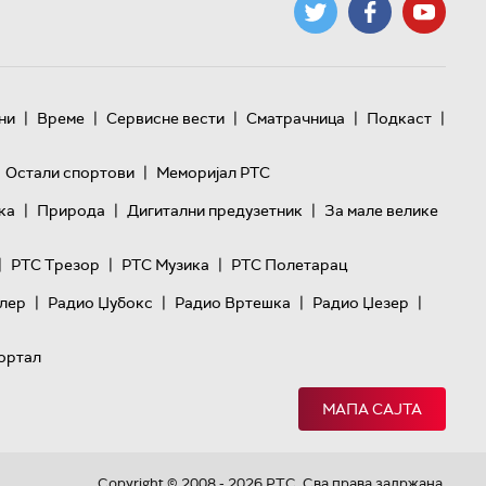
|
|
|
|
|
ни
Време
Сервисне вести
Сматрачница
Подкаст
|
Остали спортови
Меморијал РТС
|
|
|
ка
Природа
Дигитални предузетник
За мале велике
|
|
|
РТС Трезор
РТС Музика
РТС Полетарац
|
|
|
|
лер
Радио Џубокс
Радио Вртешка
Радио Џезер
ортал
МАПА САЈТА
Copyright © 2008 - 2026 РТС. Сва права задржана.