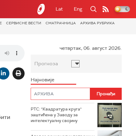
Lat
Eng
Е
СЕРВИСНЕ ВЕСТИ
СМАТРАЧНИЦА
АРХИВА РУБРИКА
четвртак, 06. август 2026.
Прогноза
Најновије
РТС: "Квадратура круга"
заштићена у Заводу за
бити
интелектуалну својину