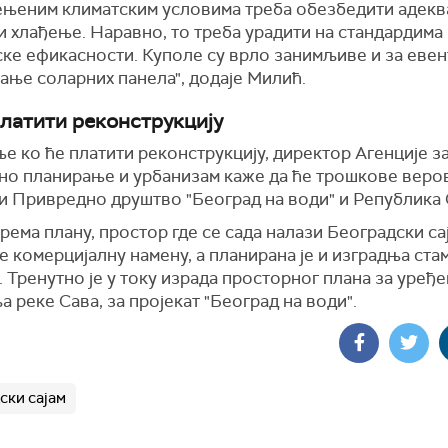
ењеним климатским условима треба обезбедити адекв
и хлађење. Наравно, то треба урадити на стандардима
ске ефикасности. Куполе су врло занимљиве и за еве
ање соларних панела", додаје Милић.
платити реконструкцију
е ко ће платити реконструкцију, директор Агенције з
но планирање и урбанизам каже да ће трошкове веро
и Привредно друштво "Београд на води" и Република 
рема плану, простор где се сада налази Београдски са
 комерцијалну намену, а планирана је и изградња ста
. Тренутно је у току израда просторног плана за уређ
 реке Сава, за пројекат "Београд на води".
ски сајам