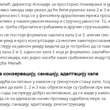
илић, директор Агенције за просторно планирање и 
нико никада није рекао да ће бити рушење хала 2 и 3 и 
рена вест, која се у феномену друштвених мрежа про
велико у нашем јавном мњењу и стручној јавности. То, 
, треба објаснити и грађанима и другим стручњацима
о не постоји формална заштита хала 2 и 3, али ми смо
ни увид и кроз консултације са многим заинтересован
ствују на јавном увиду видели да је потребно да се п
у хала 2 и 3, односно хала 1 која је формално заштићен
мпозиција, као једно насеђе наше грађевинске индустр
рђе Милић.
 конзервацију, санацију, адаптацију хала
јући на питање у каквом су тренутном стању хале, Ђо
же да хале 1, 2 и 3 као објекти који су грађени пре в
 сада заслужују добро испитивање, да се види у какво
да се на адекватан начин пропишу одређене мере за
цију, санацију, адаптацију, реконструкцију.