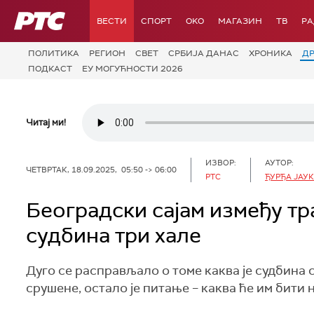
РТС
ВЕСТИ
СПОРТ
OKO
МАГАЗИН
ТВ
Р
ПОЛИТИКА
РЕГИОН
СВЕТ
СРБИЈА ДАНАС
ХРОНИКА
Д
ПОДКАСТ
ЕУ МОГУЋНОСТИ 2026
Читај ми!
ИЗВОР:
АУТОР:
ЧЕТВРТАК, 18.09.2025, 05:50 -> 06:00
РТС
ЂУРЂА ЈАУ
Београдски сајам између тра
судбина три хале
Дуго се расправљало о томе каква је судбина 
срушене, остало је питање – каква ће им бити 