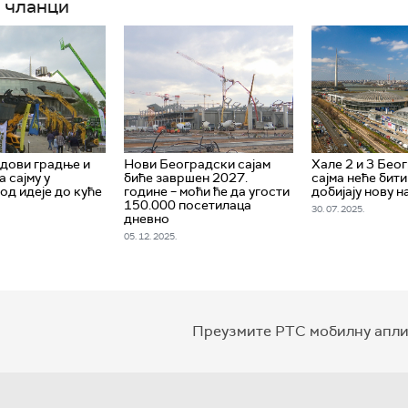
 чланци
дови градње и
Нови Београдски сајам
Хале 2 и 3 Бео
 сајму у
биће завршен 2027.
сајма неће бит
од идеје до куће
године – моћи ће да угости
добијају нову 
а
150.000 посетилаца
30. 07. 2025.
дневно
05. 12. 2025.
Преузмите РТС мобилну апли