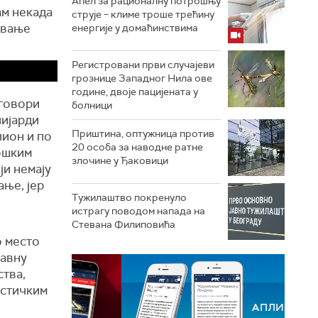
Апел за рационалну потрошњу
ам некада
струје – климе троше трећину
овање
енергије у домаћинствима
Регистровани први случајеви
грознице Западног Нила ове
године, двоје пацијената у
уговори
болници
лијарди
Приштина, оптужница против
лион и по
20 особа за наводне ратне
лошким
злочине у Ђаковици
ји немају
ање, јер
Тужилаштво покренуло
истрагу поводом напада на
Стевана Филиповића
о место
јавну
ства,
истичким