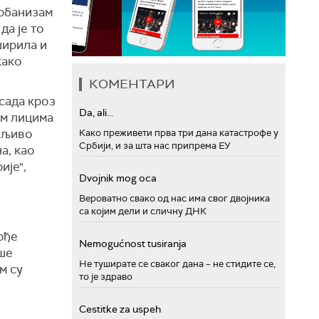
урбанизам
да је то
ширила и
како
.
КОМЕНТАРИ
 сада кроз
Da, ali...
им лицима
ажљиво
Како преживети прва три дана катастрофе у
Србији, и за шта нас припрема ЕУ
а, као
ије",
Dvojnik mog oca
Вероватно свако од нас има свог двојника
са којим дели и сличну ДНК
рђе
Nemogućnost tusiranja
ише
Не туширате се сваког дана – не стидите се,
м су
то је здраво
Cestitke za uspeh