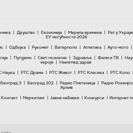
|
|
|
|
оника
Друштво
Економија
Мерила времена
Рат у Украји
ЕУ могућности 2026
|
|
|
|
|
|
ис
Одбојка
Рукомет
Ватерполо
Атлетика
Ауто-мото
|
|
|
|
|
гијa
Путујемо
Свет познатих
Здравље
Филм и ТВ
Нау
|
хероје
Наизглед здрав
|
|
|
|
С Наука
РТС Драма
РТС Живот
РТС Класика
РТС Коло
|
|
|
 Београд 3
Београд 202
Радио Плетеница
Радио Рокенро
Архив
|
|
|
|
Контакт
Маркетинг
Јавне набавке
Конкурси
Интернет п
 сајта