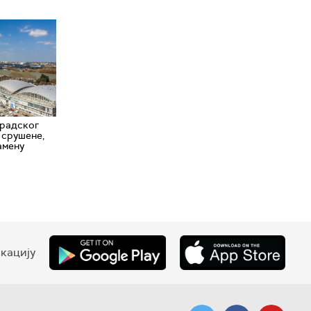
градског
и срушене,
намену
кацију