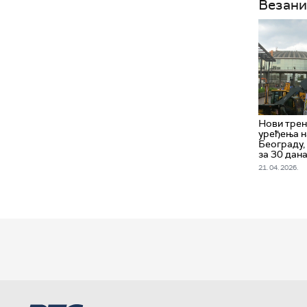
Везани
Нови трен
уређења на
Београду, 
за 30 дан
21. 04. 2026.