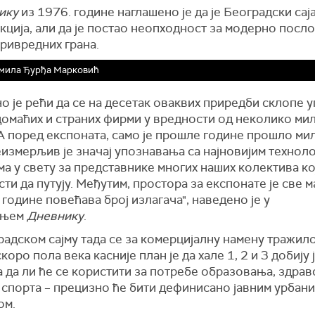
ику
из 1976. године наглашено је да је Београдски сај
кција, али да је постао неопходност за модерно посл
ривредних грана.
мила Ђурђа Марковић
 је рећи да се на десетак оваквих приредби склопе 
домаћих и страних фирми у вредности од неколико ми
А поред експоната, само је прошле године прошло ми
еизмерљив је значај упознавања са најновијим техно
 у свету за представнике многих наших колектива ко
ти да путују. Међутим, простора за експонате је све м
 године повећава број излагача", наведено је у
шњем
Дневнику
.
адском сајму тада се за комерцијалну намену тражил
скоро пола века касније план је да хале 1, 2 и 3 добију 
а да ли ће се користити за потребе образовања, здрав
, спорта – прецизно ће бити дефинисано јавним урбан
ом.