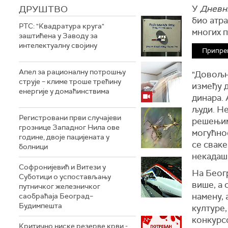
ДРУШТВО
У
Дневн
био атра
РТС: "Квадратура круга"
многих п
заштићена у Заводу за
интелектуалну својину
Припре
Апел за рационалну потрошњу
"Довољно
струје – климе троше трећину
између 
енергије у домаћинствима
динара. 
људи. Н
Регистровани први случајеви
решењима
грознице Западног Нила ове
могућнос
године, двоје пацијената у
се сваке
болници
некада
Софронијевић и Витези у
На Беогр
Суботици о успостављању
више, а 
путничког железничког
намену, 
саобраћаја Београд–
Будимпешта
културе
конкурс
Критично ниске резерве крви -