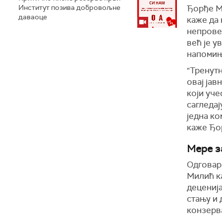
Институт позива добровољне
Ђорђе М
даваоце
каже да 
непрове
већ је у
напомиње
"Тренутн
овај јав
који уче
сагледај
једна ко
каже Ђо
Мере за
Одговара
Милић ка
деценија
стању и 
конзерва