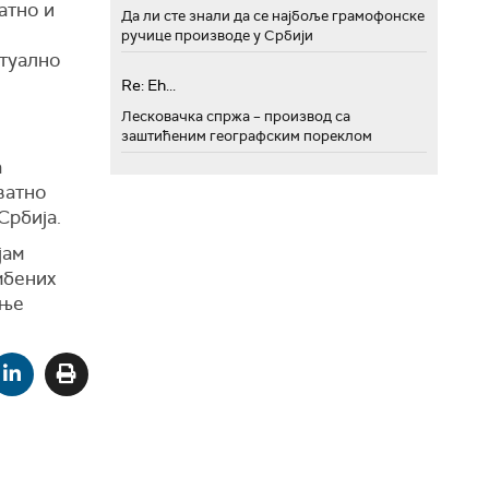
атно и
Да ли сте знали да се најбоље грамофонске
ручице производе у Србији
нтуално
Re: Eh...
Лесковачка спржа – производ са
заштићеним географским пореклом
а
ватно
Србија.
јам
мбених
ење