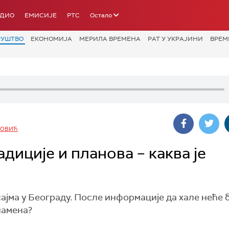
АДИО
ЕМИСИЈЕ
РТС
Остало
РУШТВО
ЕКОНОМИЈА
МЕРИЛА ВРЕМЕНА
РАТ У УКРАЈИНИ
ВРЕМ
КОВИЋ
диције и планова – каква је
сајма у Београду. После информације да хале неће 
намена?