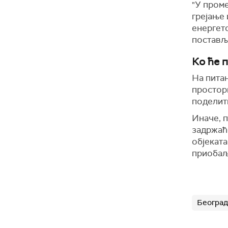
"У пром
грејање 
енергет
постављ
Ко ће 
На питањ
простор
поделит
Иначе, п
задржаће
објеката
приобаља
Београд