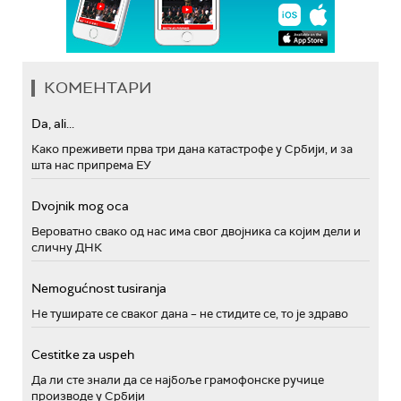
КОМЕНТАРИ
Da, ali...
Како преживети прва три дана катастрофе у Србији, и за
шта нас припрема ЕУ
Dvojnik mog oca
Вероватно свако од нас има свог двојника са којим дели и
сличну ДНК
Nemogućnost tusiranja
Не туширате се сваког дана – не стидите се, то је здраво
Cestitke za uspeh
Да ли сте знали да се најбоље грамофонске ручице
производе у Србији