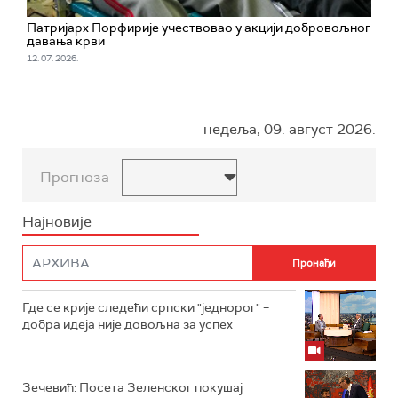
Патријарх Порфирије учествовао у акцији добровољног
давања крви
12. 07. 2026.
недеља, 09. август 2026.
Прогноза
Најновије
Где се крије следећи српски "једнорог" –
добра идеја није довољна за успех
Зечевић: Посета Зеленског покушај