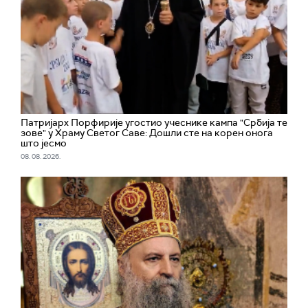
Патријарх Порфирије угостио учеснике кампа "Србија те
зове" у Храму Светог Саве: Дошли сте на корен онога
што јесмо
08. 08. 2026.