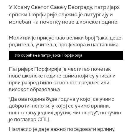
У Храму Светог Саве у Београду, патријарх
српски Порфирије служио је литургију и
молебан на почетку нове школске године.
Молитви је присуствао велики број ђака, деце,
родитеља, учитеља, професора и наставника.
Из обраћања патријарха Порфирија
Патријарх Порфирије је честитао почетак
нове школске године свима који су уписали
први разред било основног, средњег или
високог образовања.
"Да ова година буде година у којој се учимо
доброти, лепоти, у којој се учимо врлини,
поштовању једних других, милосрђу", поручио
је поглавар СПЦ.
Нагласио је да је важно поседовати врлину,