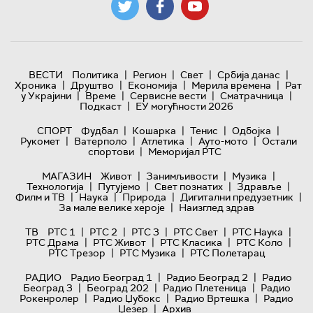
|
|
|
|
ВЕСТИ
Политика
Регион
Свет
Србија данас
|
|
|
|
Хроника
Друштво
Економија
Мерила времена
Рат
|
|
|
|
у Украјини
Време
Сервисне вести
Сматрачница
|
Подкаст
ЕУ могућности 2026
|
|
|
|
СПОРТ
Фудбал
Кошарка
Тенис
Одбојка
|
|
|
|
Рукомет
Ватерполо
Атлетика
Ауто-мото
Остали
|
спортови
Меморијал РТС
|
|
|
МАГАЗИН
Живот
Занимљивости
Музика
|
|
|
|
Технологијa
Путујемо
Свет познатих
Здравље
|
|
|
|
Филм и ТВ
Наука
Природа
Дигитални предузетник
|
За мале велике хероје
Наизглед здрав
|
|
|
|
|
ТВ
РТС 1
РТС 2
РТС 3
РТС Свет
РТС Наука
|
|
|
|
РТС Драма
РТС Живот
РТС Класика
РТС Коло
|
|
РТС Трезор
РТС Музика
РТС Полетарац
|
|
РАДИО
Радио Београд 1
Радио Београд 2
Радио
|
|
|
Београд 3
Београд 202
Радио Плетеница
Радио
|
|
|
Рокенролер
Радио Џубокс
Радио Вртешка
Радио
|
Џезер
Архив