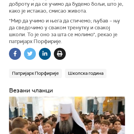
доброту и да се учимо да будемо бољи, што је,
како је истакао, смисао живота.
"Мир да учимо и њега да стичемо; љубав – њу
да сведочимо у сваком тренутку и свакој
школи. То је оно за шта се молимо", рекао је
патријарх Порфирије.
Патријарх Порфирије
Школска година
Везани чланци