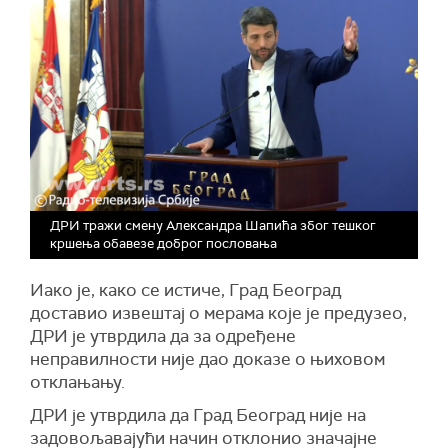
ДРИ тражи смену Александра Шапића због тешког
кршења обавезе доброг пословања
Иако је, како се истиче, Град Београд
доставио извештај о мерама које је предузео,
ДРИ је утврдила да за одређене
неправилности није дао доказе о њиховом
отклањању.
ДРИ је утврдила да Град Београд није на
задовољавајући начин отклонио значајне