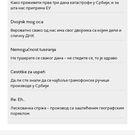
Како преживети прва три дана катастрофе у Србији, и за
шта нас припрема ЕУ
Dvojnik mog oca
Вероватно свако од нас има свог двојника са којим дели и
сличну ДНК
Nemogućnost tusiranja
Не туширате се сваког дана – не стидите се, то је здраво
Cestitke za uspeh
Да ли сте знали да се најбоље грамофонске ручице
производе у Србији
Re: Eh...
Лесковачка спржа – производ са заштићеним географским
пореклом