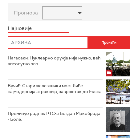
Прогноза
Најновије
Нагасаки: Нуклеарно оружје није нужно, већ
апсолутно зло
Вучић: Стари железнички мост биће
најмодернија атракција, завршетак до Експа
Преминуо радник РТС-а Богдан Мркобрада
- Боле.