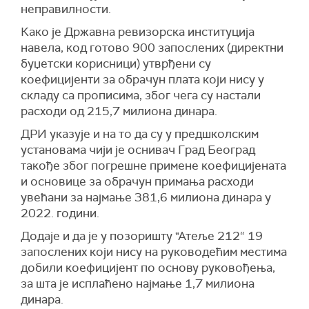
неправилности.
Како је Државна ревизорска институција
навела, код готово 900 запослених (директни
буџетски корисници) утврђени су
коефицијенти за обрачун плата који нису у
складу са прописима, због чега су настали
расходи од 215,7 милиона динара.
ДРИ указује и на то да су у предшколским
установама чији је оснивач Град Београд
такође због погрешне примене коефицијената
и основице за обрачун примања расходи
увећани за најмање 381,6 милиона динара у
2022. години.
Додаје и да је у позоришту "Атеље 212“ 19
запослених који нису на руководећим местима
добили коефицијент по основу руковођења,
за шта је исплаћено најмање 1,7 милиона
динара.