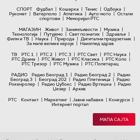
|
|
|
|
СПОРТ
Фудбал
Кошарка
Тенис
Одбојка
|
|
|
|
Рукомет
Ватерполо
Атлетика
Ауто-мото
Остали
|
спортови
Меморијал РТС
|
|
|
МАГАЗИН
Живот
Занимљивости
Музика
|
|
|
|
Технологијa
Путујемо
Свет познатих
Здравље
|
|
|
|
Филм и ТВ
Наука
Природа
Дигитални предузетник
|
За мале велике хероје
Наизглед здрав
|
|
|
|
|
ТВ
РТС 1
РТС 2
РТС 3
РТС Свет
РТС Наука
|
|
|
|
РТС Драма
РТС Живот
РТС Класика
РТС Коло
|
|
РТС Трезор
РТС Музика
РТС Полетарац
|
|
РАДИО
Радио Београд 1
Радио Београд 2
Радио
|
|
|
Београд 3
Београд 202
Радио Плетеница
Радио
|
|
|
Рокенролер
Радио Џубокс
Радио Вртешка
Радио
|
Џезер
Архив
|
|
|
|
РТС
Контакт
Маркетинг
Јавне набавке
Конкурси
Интернет портал
МАПА САЈТА