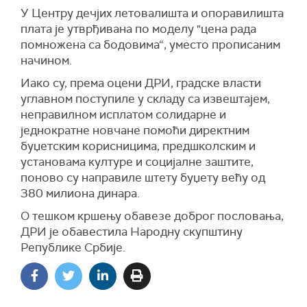
У Центру дечјих летовалишта и опоравилишта
плата је утврђивана по моделу "цена рада
помножена са бодовима“, уместо прописаним
начином.
Иако су, према оцени ДРИ, градске власти
углавном поступиле у складу са извештајем,
неправилном исплатом солидарне и
једнократне новчане помоћи директним
буџетским корисницима, предшколским и
установама културе и социјалне заштите,
поново су направиле штету буџету већу од
380 милиона динара.
О тешком кршењу обавезе доброг пословања,
ДРИ је обавестила Народну скупштину
Републике Србије.