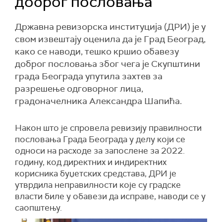
доброг пословања
Државна ревизорска институција (ДРИ) је у
свом извештају оценила да је Град Београд,
како се наводи, тешко кршио обавезу
доброг пословања због чега је Скупштини
града Београда упутила захтев за
разрешење одговорног лица,
градоначелника Александра Шапића.
Након што је спровела ревизију правилности
пословања Града Београда у делу који се
односи на расходе за запослене за 2022.
годину, код директних и индиректних
корисника буџетских средстава, ДРИ је
утврдила неправилности које су градске
власти биле у обавези да исправе, наводи се у
саопштењу.