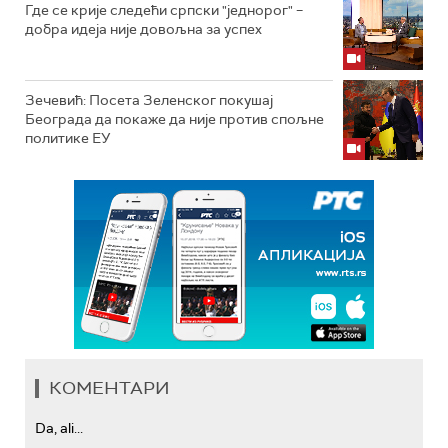
Где се крије следећи српски "једнорог" –
добра идеја није довољна за успех
Зечевић: Посета Зеленског покушај
Београда да покаже да није против спољне
политике ЕУ
КОМЕНТАРИ
Da, ali...