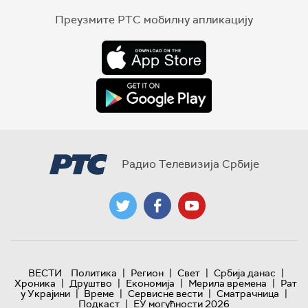
Преузмите РТС мобилну апликацију
Радио Телевизија Србије
|
|
|
|
ВЕСТИ
Политика
Регион
Свет
Србија данас
|
|
|
|
Хроника
Друштво
Економија
Мерила времена
Рат
|
|
|
|
у Украјини
Време
Сервисне вести
Сматрачница
|
Подкаст
ЕУ могућности 2026