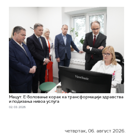
Мацут: Е-боловање корак ка трансформацији здравства
и подизања нивоа услуга
02. 03. 2026.
четвртак, 06. август 2026.