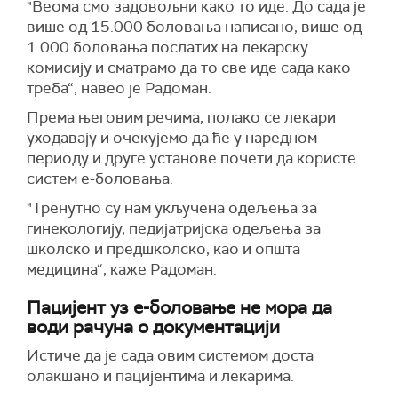
"Веома смо задовољни како то иде. До сада је
више од 15.000 боловања написано, више од
1.000 боловања послатих на лекарску
комисију и сматрамо да то све иде сада како
треба“, навео је Радоман.
Према његовим речима, полако се лекари
уходавају и очекујемо да ће у наредном
периоду и друге установе почети да користе
систем е-боловања.
"Тренутно су нам укључена одељења за
гинекологију, педијатријска одељења за
школско и предшколско, као и општа
медицина“, каже Радоман.
Пацијент уз е-боловање не мора да
води рачуна о документацији
Истиче да је сада овим системом доста
олакшано и пацијентима и лекарима.