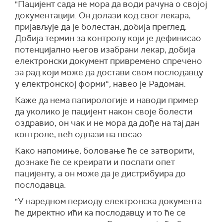
"Пацијент сада не мора да води рачуна о својој
документацији. Он долази код свог лекара,
пријављује да је болестан, добија преглед.
Добија термин за контролу који је дефинисао
потенцијално његов изабрани лекар, добија
електронски документ привремено спречено
за рад који може да достави свом послодавцу
у електронској форми“, навео је Радоман.
Каже да нема папирологије и наводи пример
да уколико је пацијент након своје болести
оздравио, он чак и не мора да дође на тај дан
контроле, већ одлази на посао.
Како напомиње, боловање ће се затворити,
дознаке ће се креирати и послати опет
пацијенту, а он може да је дистрибуира до
послодавца.
"У наредном периоду електронска документа
ће директно ићи ка послодавцу и то ће се