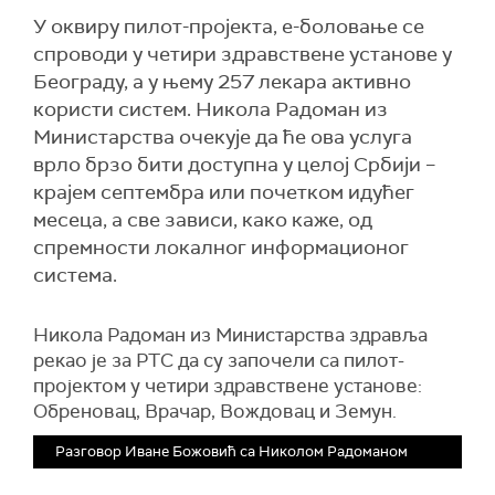
У оквиру пилот-пројекта, е-боловање се
спроводи у четири здравствене установе у
Београду, а у њему 257 лекара активно
користи систем. Никола Радоман из
Министарства очекује да ће ова услуга
врло брзо бити доступна у целој Србији –
крајем септембра или почетком идућег
месеца, а све зависи, како каже, од
спремности локалног информационог
система.
Никола Радоман из Министарства здравља
рекао је за РТС да су започели са пилот-
пројектом у четири здравствене установе:
Обреновац, Врачар, Вождовац и Земун.
Разговор Иване Божовић са Николом Радоманом