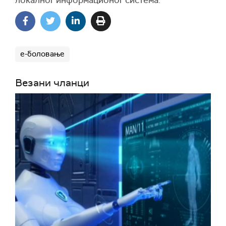
локалног информационог система.
е-боловање
Везани чланци