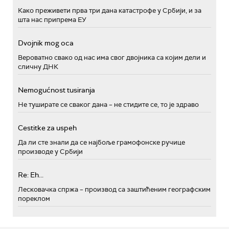
Како преживети прва три дана катастрофе у Србији, и за
шта нас припрема ЕУ
Dvojnik mog oca
Вероватно свако од нас има свог двојника са којим дели и
сличну ДНК
Nemogućnost tusiranja
Не туширате се сваког дана – не стидите се, то је здраво
Cestitke za uspeh
Да ли сте знали да се најбоље грамофонске ручице
производе у Србији
Re: Eh...
Лесковачка спржа – производ са заштићеним географским
пореклом