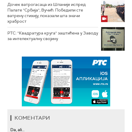
Дочек ватрогасаца из Шпаније испред
Палате "Србија"; Вучић: Победили сте
ватрену стихију, показали шта значи
храброст
РТС: "Квадратура круга" заштићена у Заводу
за интелектуалну својину
КОМЕНТАРИ
Da, ali...