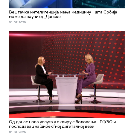
Вештачка интелигенција мења медицину – шта Србија
може да научи од Данске
01. 07. 2026.
Од данас нова услуга у оквиру е боловања - РФЗО и
послодавац на директној дигиталној вези
01. 04. 2026.