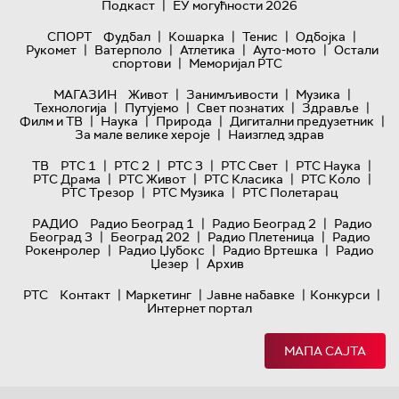
|
Подкаст
ЕУ могућности 2026
|
|
|
|
СПОРТ
Фудбал
Кошарка
Тенис
Одбојка
|
|
|
|
Рукомет
Ватерполо
Атлетика
Ауто-мото
Остали
|
спортови
Меморијал РТС
|
|
|
МАГАЗИН
Живот
Занимљивости
Музика
|
|
|
|
Технологијa
Путујемо
Свет познатих
Здравље
|
|
|
|
Филм и ТВ
Наука
Природа
Дигитални предузетник
|
За мале велике хероје
Наизглед здрав
|
|
|
|
|
ТВ
РТС 1
РТС 2
РТС 3
РТС Свет
РТС Наука
|
|
|
|
РТС Драма
РТС Живот
РТС Класика
РТС Коло
|
|
РТС Трезор
РТС Музика
РТС Полетарац
|
|
РАДИО
Радио Београд 1
Радио Београд 2
Радио
|
|
|
Београд 3
Београд 202
Радио Плетеница
Радио
|
|
|
Рокенролер
Радио Џубокс
Радио Вртешка
Радио
|
Џезер
Архив
|
|
|
|
РТС
Контакт
Маркетинг
Јавне набавке
Конкурси
Интернет портал
МАПА САЈТА