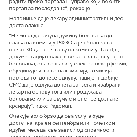
радити преко портала Е-управе који ће бити
портал за послодавце“, рекао је.
Напомиње да је лекару административни део
доста олакшан.
"Не мора да рачуна дужину боловања до
слања на комисију РФЗО-а јер боловања
преко 30 дана се шаљу на комисију. Такође,
документација свака је везана за тај случај тог
боловања, она се шаље у електронској форми,
обједињује и шаље на комисију, комисија
погледа то, донесе одлуку, пацијент добије
СМС да је одлука донета за њега и изабрани
лекар на основу тога или продужава
боловање или закључује и опет се дознаке
креирају“, каже Радоман.
Очекује врло брзо да ова услуга буде
доступна, крајем септембра или почетком
идућег месеца, све зависи од спремности