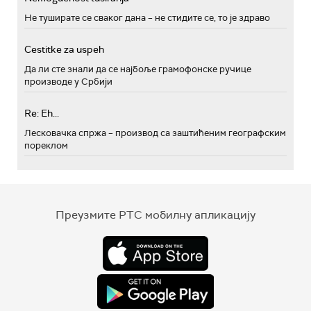
Не туширате се сваког дана – не стидите се, то је здраво
Cestitke za uspeh
Да ли сте знали да се најбоље грамофонске ручице
производе у Србији
Re: Eh...
Лесковачка спржа – производ са заштићеним географским
пореклом
Преузмите РТС мобилну апликацију