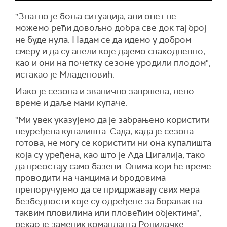
"Знатно је боља ситуација, али опет не
можемо рећи довољно добра све док тај број
не буде нула. Надам се да идемо у добром
смеру и да су апели које дајемо свакодневно,
као и они на почетку сезоне уродили плодом",
истакао је Младеновић.
Иако је сезона и званично завршена, лепо
време и даље мами купаче.
"Ми увек указујемо да је забрањено користити
неуређена купалишта. Сада, када је сезона
готова, не могу се користити ни она купалишта
која су уређена, као што је Ада Цигалија, тако
да преостају само базени. Онима који ће време
проводити на чамцима и бродовима
препоручујемо да се придржавају свих мера
безбедности које су одређене за боравак на
таквим пловилима или пловећим објектима",
рекао је заменик команданта Ронилачке