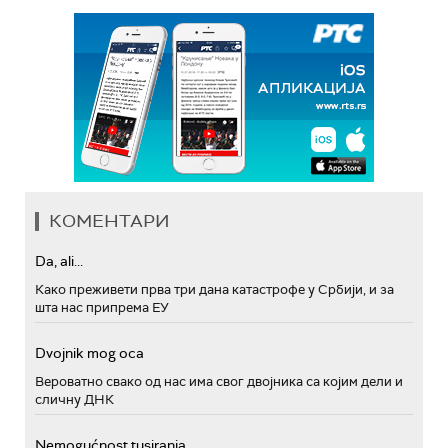
КОМЕНТАРИ
Da, ali...
Како преживети прва три дана катастрофе у Србији, и за
шта нас припрема ЕУ
Dvojnik mog oca
Вероватно свако од нас има свог двојника са којим дели и
сличну ДНК
Nemogućnost tusiranja