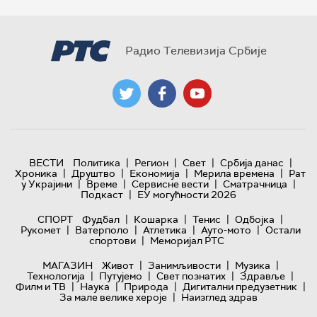
Радио Телевизија Србије
|
|
|
|
ВЕСТИ
Политика
Регион
Свет
Србија данас
|
|
|
|
Хроника
Друштво
Економија
Мерила времена
Рат
|
|
|
|
у Украјини
Време
Сервисне вести
Сматрачница
|
Подкаст
ЕУ могућности 2026
|
|
|
|
СПОРТ
Фудбал
Кошарка
Тенис
Одбојка
|
|
|
|
Рукомет
Ватерполо
Атлетика
Ауто-мото
Остали
|
спортови
Меморијал РТС
|
|
|
МАГАЗИН
Живот
Занимљивости
Музика
|
|
|
|
Технологијa
Путујемо
Свет познатих
Здравље
|
|
|
|
Филм и ТВ
Наука
Природа
Дигитални предузетник
|
За мале велике хероје
Наизглед здрав