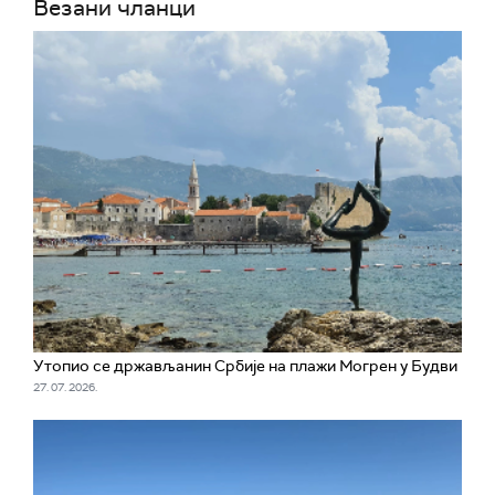
Везани чланци
Утопио се држављанин Србије на плажи Могрен у Будви
27. 07. 2026.