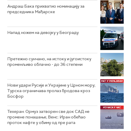
Андраш Бака прихватио номинацију за
председника Мађарске
Напад ножем на девојку у Београду
Претежно сунчано, на истоку и југоистоку
променљиво облачно - до 36 степени
Нови удари Русије и Украјине у Црном мору;
Турска ограничава пролаз бродова кроз
Босфор
Техеран: Ормуз затворен све док САД не
промене понашање; Венс: Иран обећао
проток нафте у обиму од пре рата