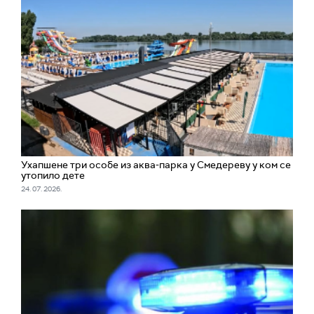
Ухапшене три особе из аква-парка у Смедереву у ком се
утопило дете
24. 07. 2026.