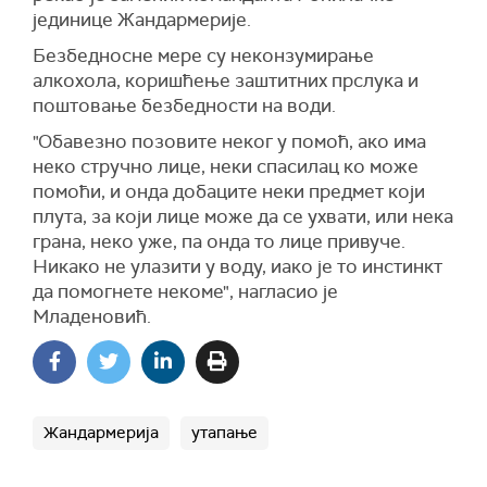
јединице Жандармерије.
Безбедносне мере су неконзумирање
алкохола, коришћење заштитних прслука и
поштовање безбедности на води.
"Обавезно позовите неког у помоћ, ако има
неко стручно лице, неки спасилац ко може
помоћи, и онда добаците неки предмет који
плута, за који лице може да се ухвати, или нека
грана, неко уже, па онда то лице привуче.
Никако не улазити у воду, иако је то инстинкт
да помогнете некоме", нагласио је
Младеновић.
Жандармерија
утапање