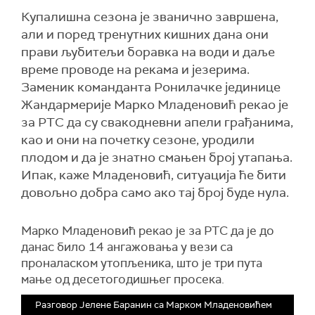
Купалишна сезона је званично завршена,
али и поред тренутних кишних дана они
прави љубитељи боравка на води и даље
време проводе на рекама и језерима.
Заменик команданта Ронилачке јединице
Жандармерије Марко Младеновић рекао је
за РТС да су свакодневни апели грађанима,
као и они на почетку сезоне, уродили
плодом и да је знатно смањен број утапања.
Ипак, каже Младеновић, ситуација ће бити
довољно добра само ако тај број буде нула.
Марко Младеновић рекао је за РТС да је до
данас било 14 ангажовања у вези са
проналаском утопљеника, што је три пута
мање од десетогодишњег просека.
Разговор Јелене Баранин са Марком Младеновићем