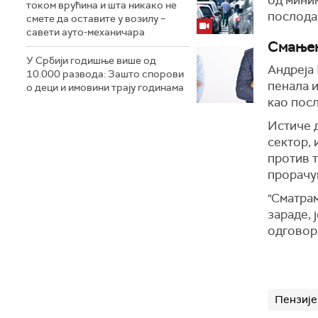
од миним
током врућина и шта никако не
послодав
смете да оставите у возилу –
савети ауто-механичара
Смањењ
У Србији годишње више од
Андреја 
10.000 развода: Зашто спорови
пенала и
о деци и имовини трају годинама
као посл
Истиче д
сектор, 
против т
прорачу
"Сматрам
зараде, 
одговор 
Пензије