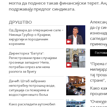
могла да поднесе такав финансијски терет. Ан
подржавају предлог синдиката.
ДРУШТВО
Александ
да су си
Од Дрвара до операционе сале –
изненади
Никица Грубор о Крајини,
сагледат
хирургији и породичним
примењу
коренима
Гостова
Директорка "Батута":
Регистровани први случајеви
грознице западног Нила,
"Према 
потребан опрез али нема
милијар
разлога за бригу
тај трош
стране“,
Дачић: Штаб забранио
непотребну потрошњу воде,
Како каж
ситуација са пожарима и
процени
водостајем нешто боља
"Очекује
Како расхладити аутомобил