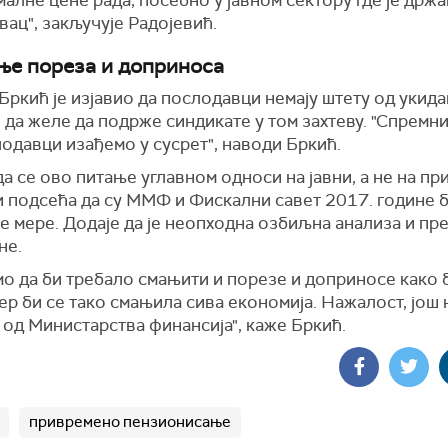
алне цене рада, посебно у јавном сектору где је држа
ац", закључује Радојевић.
е пореза и доприноса
Бркић је изјавио да послодавци немају штету од укид
 да желе да подрже синдикате у том захтеву. "Спремни
одавци изађемо у сусрет", наводи Бркић.
а се ово питање углавном односи на јавни, а не на пр
и подсећа да су ММФ и Фискални савет 2017. године 
е мере. Додаје да је неопходна озбиљна анализа и пр
не.
о да би требало смањити и порезе и доприносе како 
јер би се тако смањила сива економија. Нажалост, још
од Министарства финансија", каже Бркић.
привремено пензионисање