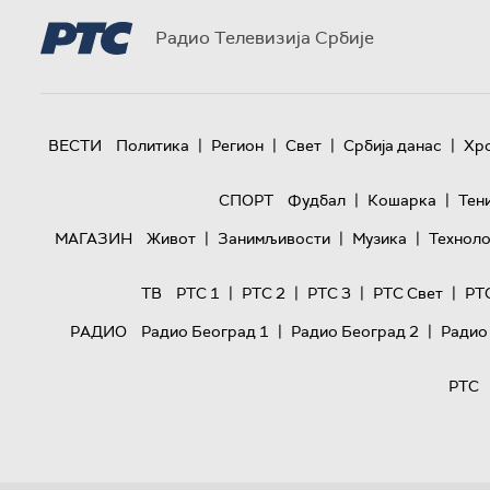
Радио Телевизија Србије
|
|
|
|
ВЕСТИ
Политика
Регион
Свет
Србија данас
Хр
|
|
СПОРТ
Фудбал
Кошарка
Тен
|
|
|
МАГАЗИН
Живот
Занимљивости
Музика
Техноло
|
|
|
|
ТВ
РТС 1
РТС 2
РТС 3
РТС Свет
РТ
|
|
РАДИО
Радио Београд 1
Радио Београд 2
Радио
РТС