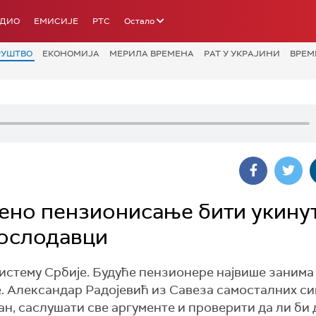
АДИО
ЕМИСИЈЕ
РТС
Остало
РУШТВО
ЕКОНОМИЈА
МЕРИЛА ВРЕМЕНА
РАТ У УКРАЈИНИ
ВРЕМ
мено пензионисање бити укинут
послодавци
систему Србије. Будуће пензионере највише занима
 Александар Радојевић из Савеза самосталних с
лан, саслушати све аргументе и проверити да ли би