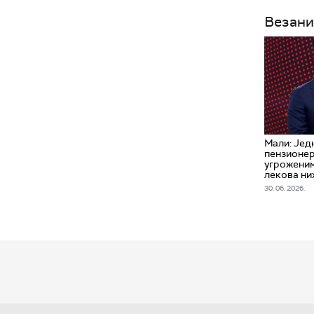
Везани
Мали: Јед
пензионер
угроженима
лекова ниж
30. 06. 2026.