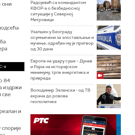
Радојевић са командантом
и они
КФОР-а о безбедносној
ситуацији у Северној
Митровици
 подсећа
Ухапшен у Београду
осумњичени за злостављање и
еба
мучење, одређен му је притвор
ера
од 30 дана
Европа на удару суше – Дунав
С-а
и Рајна на историјском
минимуму, трпе енергетика и
привреда
о 84
да издржи
Володимир Зеленски - од ТВ
и све
екрана до ровова
геополитике
 реалан и
у спорије