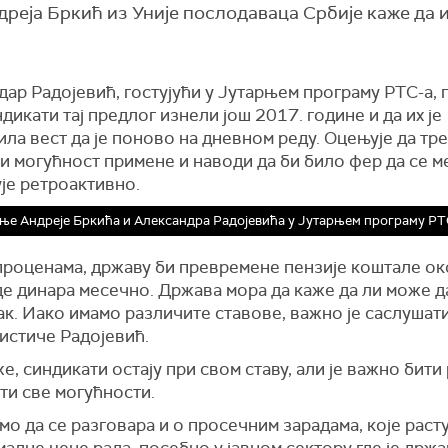
дреја Бркић из Уније послодаваца Србије каже да 
ар Радојевић, гостујући у Јутарњем програму РТС-а,
ндикати тај предлог изнели још 2017. године и да их је
ла вест да је поново на дневном реду. Оцењује да тр
и могућност примене и наводи да би било фер да се м
је ретроактивно.
ње Андреје Бркића и Александра Радојевића у Јутарњем програму РТ
проценама, државу би превремене пензије коштале ок
де динара месечно. Држава мора да каже да ли може 
ак. Иако имамо различите ставове, важно је саслушат
 истиче Радојевић.
е, синдикати остају при свом ставу, али је важно бити
ти све могућности.
мо да се разговара и о просечним зарадама, које раст