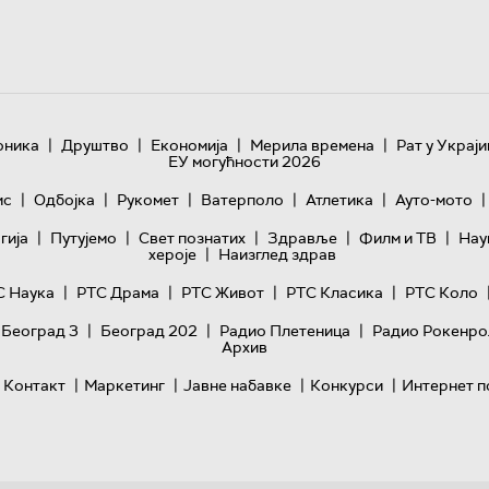
|
|
|
|
оника
Друштво
Економија
Мерила времена
Рат у Украји
ЕУ могућности 2026
|
|
|
|
|
|
ис
Одбојка
Рукомет
Ватерполо
Атлетика
Ауто-мото
|
|
|
|
|
гијa
Путујемо
Свет познатих
Здравље
Филм и ТВ
Нау
|
хероје
Наизглед здрав
|
|
|
|
С Наука
РТС Драма
РТС Живот
РТС Класика
РТС Коло
|
|
|
 Београд 3
Београд 202
Радио Плетеница
Радио Рокенро
Архив
|
|
|
|
Контакт
Маркетинг
Јавне набавке
Конкурси
Интернет п