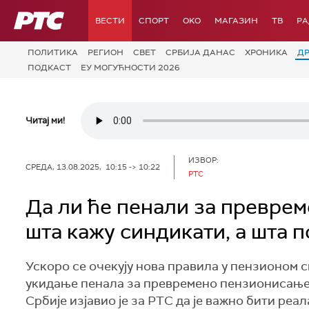
РТС
ВЕСТИ
СПОРТ
OKO
МАГАЗИН
ТВ
Р
ПОЛИТИКА
РЕГИОН
СВЕТ
СРБИЈА ДАНАС
ХРОНИКА
Д
ПОДКАСТ
ЕУ МОГУЋНОСТИ 2026
Читај ми!
ИЗВОР:
СРЕДА, 13.08.2025, 10:15 -> 10:22
РТС
Да ли ће пенали за превре
шта кажу синдикати, а шта 
Ускоро се очекују нова правила у пензионом 
укидање пенала за превремено пензионисање.
Србије изјавио је за РТС да је важно бити реа