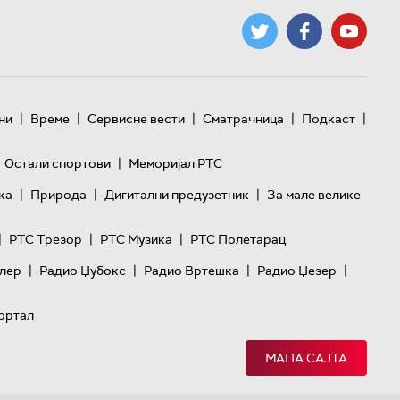
|
|
|
|
|
ни
Време
Сервисне вести
Сматрачница
Подкаст
|
Остали спортови
Меморијал РТС
|
|
|
ка
Природа
Дигитални предузетник
За мале велике
|
|
|
РТС Трезор
РТС Музика
РТС Полетарац
|
|
|
|
лер
Радио Џубокс
Радио Вртешка
Радио Џезер
ортал
МАПА САЈТА