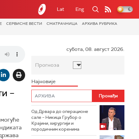
Lat
Eng
Е
СЕРВИСНЕ ВЕСТИ
СМАТРАЧНИЦА
АРХИВА РУБРИКА
субота, 08. август 2026.
Прогноза
Најновије
и –
Од Дрвара до операционе
сале – Никица Грубор о
 могуће
Крајини, хирургији и
индиката
породичним коренима
 држава