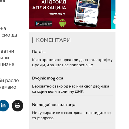
ва
ања
 смо да
КОМЕНТАРИ
иватни
Da, ali...
били
Како преживети прва три дана катастрофе у
ецизне
Србији, и за шта нас припрема ЕУ
Dvojnik mog oca
би расле
 немамо
Вероватно свако од нас има свог двојника
са којим дели и сличну ДНК
Nemogućnost tusiranja
Не туширате се сваког дана – не стидите се,
то је здраво