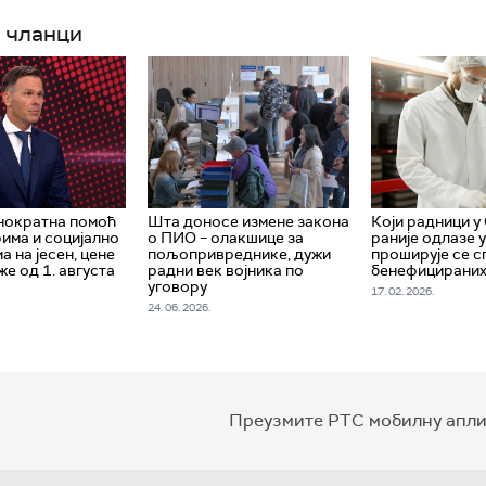
 чланци
нократна помоћ
Шта доносе измене закона
Који радници у
има и социјално
о ПИО – олакшице за
раније одлазе у
 на јесен, цене
пољопривреднике, дужи
проширује се с
е од 1. августа
радни век војника по
бенефицираних
уговору
17. 02. 2026.
24. 06. 2026.
Преузмите РТС мобилну апли